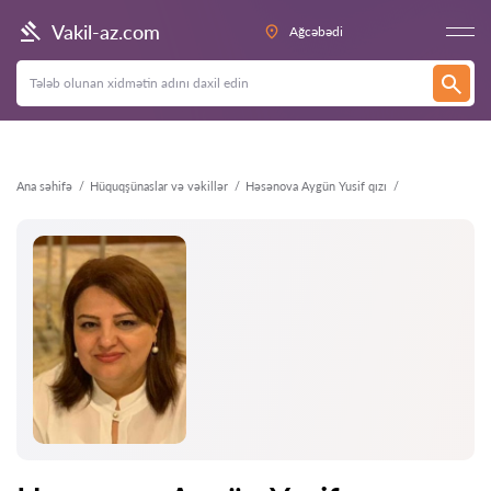
Geri
Vakil-az.com
Ağcəbədi
Ana səhifə
Hüquqşünaslar və vəkillər
Həsənova Aygün Yusif qızı