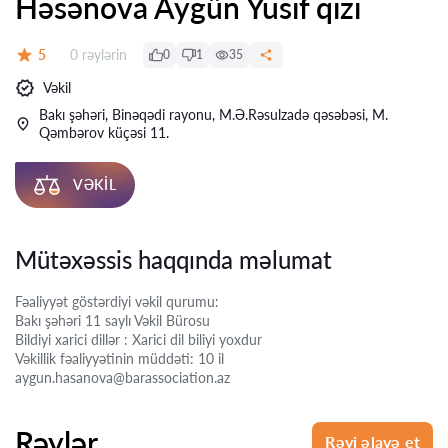
Həsənova Aygün Yusif qızı
Rəylər:
5
0 rəylərin
0
1
35
Qiymət:
Vəkil
Bakı şəhəri, Binəqədi rayonu, M.Ə.Rəsulzadə qəsəbəsi, M.
Qəmbərov küçəsi 11.
VƏKIL
Mütəxəssis haqqında məlumat
Fəaliyyət göstərdiyi vəkil qurumu:
Bakı şəhəri 11 saylı Vəkil Bürosu
Bildiyi xarici dillər : Xarici dil biliyi yoxdur
Vəkillik fəaliyyətinin müddəti: 10 il
aygun.hasanova@barassociation.az
Rəylər
Rəyi əlavə et