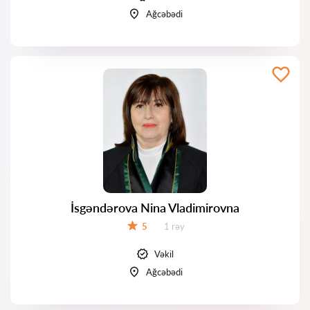
Ağcəbədi
İsgəndərova Nina Vladimirovna
Rəylər:
5
1 rəy
Qiymət:
Vəkil
Ağcəbədi