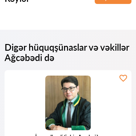
Digər hüquqşünaslar və vəkillər
Ağcəbədi də