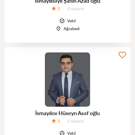
İsmayılbəyli Şahin Azad oğlu
Rəylər:
5
0 rəylərin
Qiymət:
Vəkil
Ağcəbədi
İsmayılov Hüseyn Asəf oğlu
Rəylər:
5
0 rəylərin
Qiymət:
Vəkil