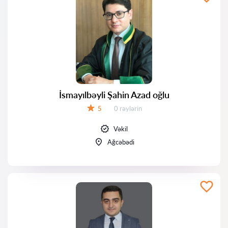
İsmayılbəyli Şahin Azad oğlu
Rəylər:
5
0 rəylərin
Qiymət:
Vəkil
Ağcəbədi