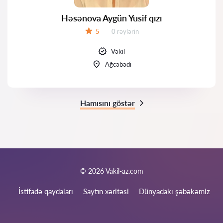
Həsənova Aygün Yusif qızı
Rəylər:
5
0 rəylərin
Qiymət:
Vəkil
Ağcəbədi
Hamısını göstər
© 2026 Vakil-az.com
İstifadə qaydaları
Saytın xəritəsi
Dünyadakı şəbəkəmiz