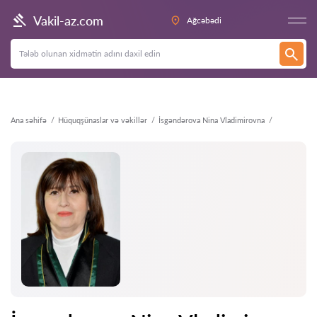
Geri
Vakil-az.com
Ağcəbədi
Ana səhifə
Hüquqşünaslar və vəkillər
İsgəndərova Nina Vladimirovna