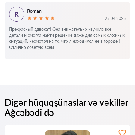
Roman
R
25.04.2025
Прекрасный адвокат! Она внимательно изучила все
детали и смогла найти решение даже для самых сложных
ситуаций, несмотря на то, что я находился не в городе !
Отлично советую всем
Digər hüquqşünaslar və vəkillər
Ağcəbədi də