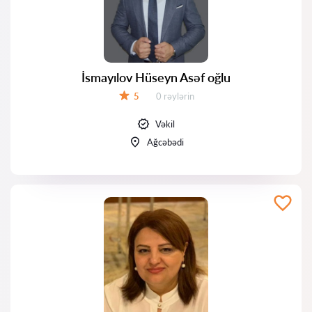
İsmayılov Hüseyn Asəf oğlu
Rəylər:
5
0 rəylərin
Qiymət:
Vəkil
Ağcəbədi