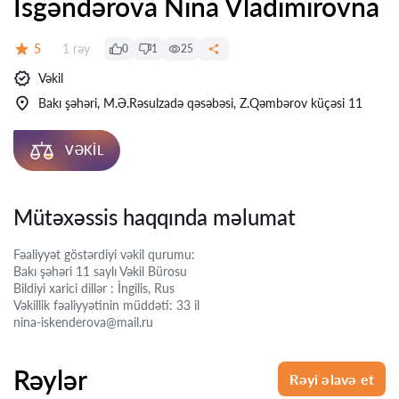
İsgəndərova Nina Vladimirovna
Rəylər:
5
1 rəy
0
1
25
Qiymət:
Vəkil
Bakı şəhəri, M.Ə.Rəsulzadə qəsəbəsi, Z.Qəmbərov küçəsi 11
VƏKIL
Mütəxəssis haqqında məlumat
Fəaliyyət göstərdiyi vəkil qurumu:
Bakı şəhəri 11 saylı Vəkil Bürosu
Bildiyi xarici dillər : İngilis, Rus
Vəkillik fəaliyyətinin müddəti: 33 il
nina-iskenderova@mail.ru
Rəylər
Rəyi əlavə et