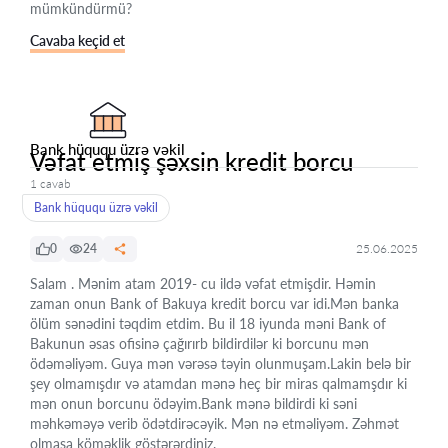
mümkündürmü?
Cavaba keçid et
Bank hüququ üzrə vəkil
Vəfat etmiş şəxsin kredit borcu
1 cavab
Bank hüququ üzrə vəkil
0
24
25.06.2025
Salam . Mənim atam 2019- cu ildə vəfat etmişdir. Həmin
zaman onun Bank of Bakuya kredit borcu var idi.Mən banka
ölüm sənədini təqdim etdim. Bu il 18 iyunda məni Bank of
Bakunun əsas ofisinə çağırırb bildirdilər ki borcunu mən
ödəməliyəm. Guya mən vərəsə təyin olunmuşam.Lakin belə bir
şey olmamışdır və atamdan mənə heç bir miras qalmamşdır ki
mən onun borcunu ödəyim.Bank mənə bildirdi ki səni
məhkəməyə verib ödətdirəcəyik. Mən nə etməliyəm. Zəhmət
olmasa köməklik göstərərdiniz.