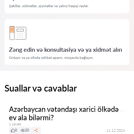
Şəkillər, xidmətlər, qiymətlər və yalnız həqiqi rəylər.
Zəng edin və konsultasiya və ya xidmət alın
Onlayn və ya ofisdə söhbət aparın, müqavilə bağlayın.
Suallar və cavablar
Azərbaycan vətəndaşı xarici ölkədə
ev ala bilərmi?
1 cavab
0
20
11.12.2024