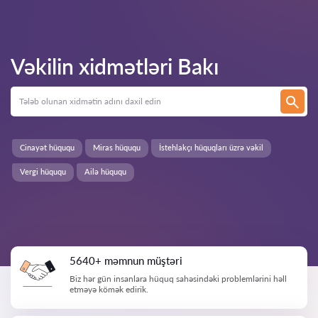
Vəkilin xidmətləri
Bakı
Cinayət hüququ
Miras hüququ
İstehlakçı hüquqları üzrə vəkil
Vergi hüququ
Ailə hüququ
5640+ məmnun müştəri
Biz hər gün insanlara hüquq sahəsindəki problemlərini həll
etməyə kömək edirik.