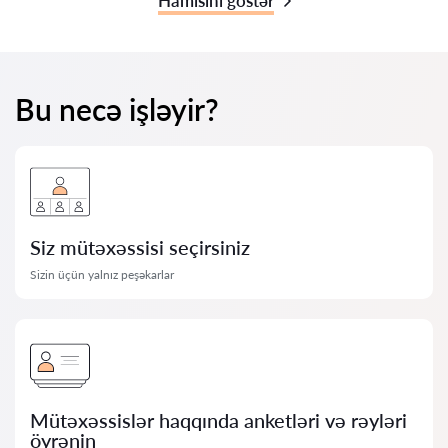
Hamısını göstər
Bu necə işləyir?
Siz mütəxəssisi seçirsiniz
Sizin üçün yalnız peşəkarlar
Mütəxəssislər haqqında anketləri və rəyləri
öyrənin