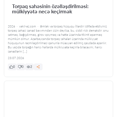
Torpaq sahəsinin özəlləşdirilməsi:
mülkiyyətə necə keçirmək
2026 · vakil-az.com · Əmlak və torpaq hüququ İllərdir istifadə etdiyiniz
torpaq sahəsi sənəd baxımından sizin deyilsə, bu, ciddi risk deməkdir: onu
satmaq, bağışdırmaq, girov qoymaq və hətta üzərində tikinti aparmaq
mümkün olmur. Azərbaycanda torpaq sahələri üzərində mülkiyyət
hüququnun rəsmiləşdirilməsi qanunla müəyyən edilmiş qaydada aparılır.
Bu yazıda torpağın hansı hallarda mülkiyyətə keçirilə biləcəyini, hansı
sənədlərin […]
23.07.2026
0
0
2