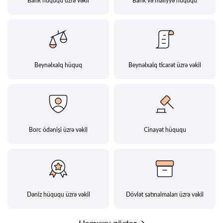
Bank hüququ üzrə vəkil
Bank və maliyyə hüququ
Beynəlxalq hüquq
Beynəlxalq ticarət üzrə vəkil
Borc ödənişi üzrə vəkil
Cinayət hüququ
Dəniz hüququ üzrə vəkil
Dövlət satınalmaları üzrə vəkil