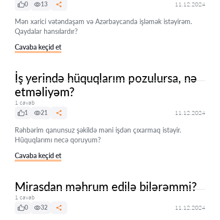
0
13
11.12.2024
Mən xarici vətəndaşam və Azərbaycanda işləmək istəyirəm.
Qaydalar hansılardır?
Cavaba keçid et
İş yerində hüquqlarım pozulursa, nə
etməliyəm?
1 cavab
1
21
11.12.2024
Rəhbərim qanunsuz şəkildə məni işdən çıxarmaq istəyir.
Hüquqlarımı necə qoruyum?
Cavaba keçid et
Mirasdan məhrum edilə bilərəmmi?
1 cavab
0
32
11.12.2024