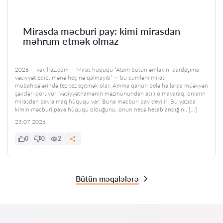
Mirasda məcburi pay: kimi mirasdan
məhrum etmək olmaz
2026 · vakil-az.com · Miras hüququ “Atam bütün əmlakını qardaşıma
vəsiyyət edib, mənə heç nə qalmayıb” — bu cümləni miras
mübahisələrində tez-tez eşitmək olar. Amma qanun belə hallarda müəyyən
şəxsləri qoruyur: vəsiyyətnamənin məzmunundan asılı olmayaraq, onların
mirasdan pay almaq hüququ var. Buna məcburi pay deyilir. Bu yazıda
kimin məcburi paya hüququ olduğunu, onun necə hesablandığını, […]
23.07.2026
0
0
2
Bütün məqalələrə