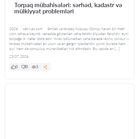
Torpaq mübahisələri: sərhəd, kadastr və
mülkiyyət problemləri
2026 · vakil-az.com · Əmlak və torpaq hüququ Qonşu hasarı bir metr
sizin sahəyə keçirib; sənəddə göstərilən sahə faktiki ölçüdən fərqlidir; eyni
torpağa iki nəfər iddia edir; miras bölünərkən sahə barədə razılıq yoxdur —
torpaq mübahisələri ən uzun və ən gərgin işlərdəndir, çünki burada həm
pul, həm də qonşuluq münasibətləri risk altındadır. Bu yazıda ən […]
23.07.2026
0
0
3