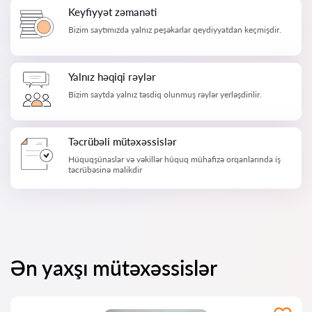
Keyfiyyət zəmanəti
Bizim saytımızda yalnız peşəkarlar qeydiyyatdan keçmişdir.
Yalnız həqiqi rəylər
Bizim saytda yalnız təsdiq olunmuş rəylər yerləşdirilir.
Təcrübəli mütəxəssislər
Hüquqşünaslar və vəkillər hüquq mühafizə orqanlarında iş
təcrübəsinə malikdir
Ən yaxşı mütəxəssislər