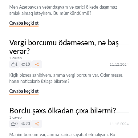
Mən Azərbaycan vətəndaşıyam və xarici ölkədə daşınmaz
əmlak almaq istəyirəm. Bu mümkündürmü?
Cavaba keçid et
Vergi borcumu ödəməsəm, nə baş
verər?
1 cavab
1
18
11.12.2024
Kiçik biznes sahibiyəm, amma vergi borcum var. Ödənməzsə,
hansı nəticələrlə üzləşə bilərəm?
Cavaba keçid et
Borclu şəxs ölkədən çıxa bilərmi?
1 cavab
0
20
11.12.2024
Mənim borcum var, amma xaricə səyahət etməliyəm. Bu