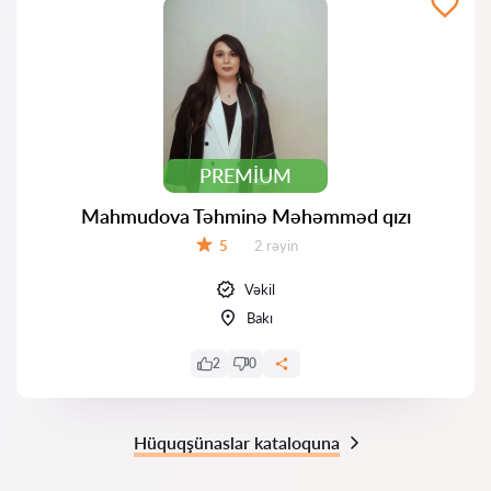
PREMIUM
Mahmudova Təhminə Məhəmməd qızı
Rəylər:
5
2 rəyin
Qiymət:
Vəkil
Bakı
2
0
Hüquqşünaslar kataloquna