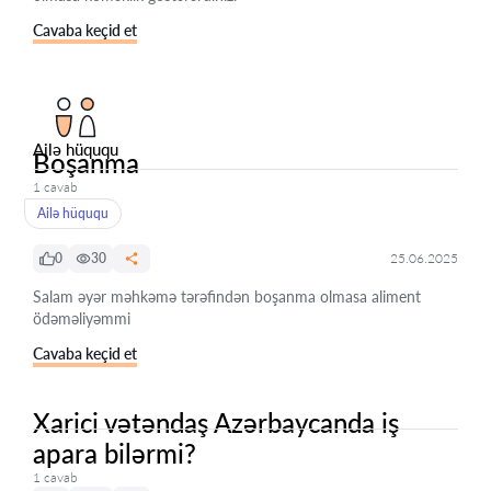
Cavaba keçid et
Ailə hüququ
Boşanma
1 cavab
Ailə hüququ
0
30
25.06.2025
Salam əyər məhkəmə tərəfindən boşanma olmasa aliment
ödəməliyəmmi
Cavaba keçid et
Xarici vətəndaş Azərbaycanda iş
apara bilərmi?
1 cavab