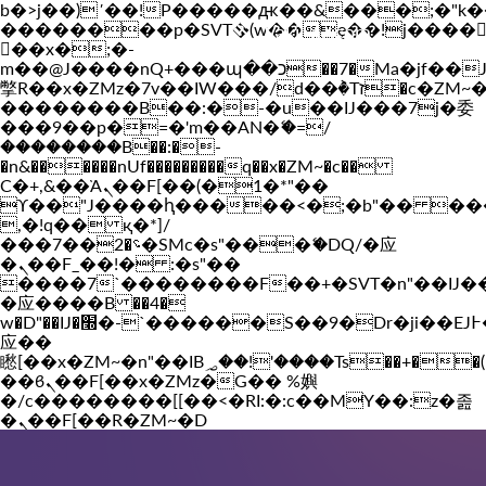
b�>j��)΄��!P�����ԫ��&���;�"k��B�
��������p�SVT�(w��ę��!j����
Vakil-az.com
��x�;�-
m��@J����nQ+���պ��כ��7�Ma�jf��J��ͱ4j���Ѳ�
撆R��x�ZMz�7v��IW���/d��ٞ�Тז�c�ZM~�ji�� ߒ��sQz�����Ԡ��DW��3�De�n"��M�+/
��������B��:�-�u��IJ���7j�委
���9��p�=�'m��AN�ޭ�=/
��������B��:�-
�n&������nUf���������q��x�ZM~�
c��
Ϲ�+,&��Ὰܢ��F[��(�1�*"��
ϒ��"J����ԧ�����<�;�b"�� ���"j���
,�!q�� қ�*]/
���؝�2��7�SMc�s"���ޭ�DQ/�应
�ܢ��F_��!� :�s"��
����7`��������F��+�SVT�n"��IJ�
�应����B ��4�
w�D"��IJ�׭�-`������S��9�Dr�ji��EJ߅��gJ�
应��
矁[��x�ZM~�n"��IB؃��!'����Тѕ��+��(m��IK�ʭ�/|
��ϐܢ��F[��x�ZMz�G�� %嬩
�/c��������[[��<�RI:�:c��MΎ��:z�졾
�ܢ��F[��R�ZM~�D