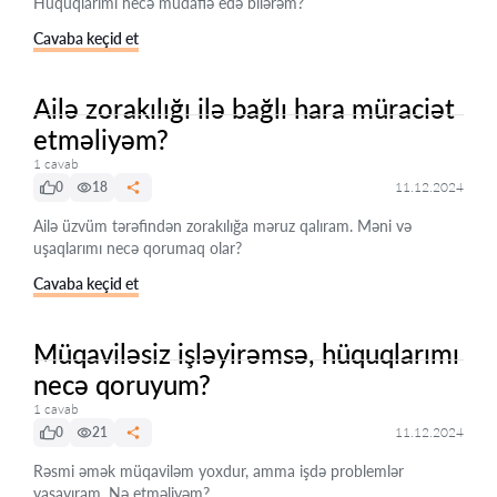
Hüquqlarımı necə müdafiə edə bilərəm?
Cavaba keçid et
Ailə zorakılığı ilə bağlı hara müraciət
etməliyəm?
1 cavab
0
18
11.12.2024
Ailə üzvüm tərəfindən zorakılığa məruz qalıram. Məni və
uşaqlarımı necə qorumaq olar?
Cavaba keçid et
Müqaviləsiz işləyirəmsə, hüquqlarımı
necə qoruyum?
1 cavab
0
21
11.12.2024
Rəsmi əmək müqaviləm yoxdur, amma işdə problemlər
yaşayıram. Nə etməliyəm?