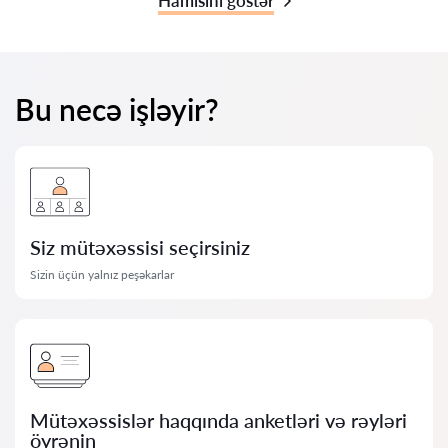
Hamısını göstər
Bu necə işləyir?
Siz mütəxəssisi seçirsiniz
Sizin üçün yalnız peşəkarlar
Mütəxəssislər haqqında anketləri və rəyləri
öyrənin