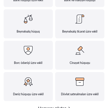
Bank hüququ üzrə vəkil
Bank və maliyyə hüququ
Beynəlxalq hüquq
Beynəlxalq ticarət üzrə vəkil
Borc ödənişi üzrə vəkil
Cinayət hüququ
Dəniz hüququ üzrə vəkil
Dövlət satınalmaları üzrə vəkil