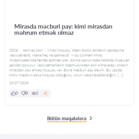
Mirasda məcburi pay: kimi mirasdan
məhrum etmək olmaz
2026 · vakil-az.com · Miras hüququ “Atam bütün əmlakını qardaşıma
vəsiyyət edib, mənə heç nə qalmayıb” — bu cümləni miras
mübahisələrində tez-tez eşitmək olar. Amma qanun belə hallarda müəyyən
şəxsləri qoruyur: vəsiyyətnamənin məzmunundan asılı olmayaraq, onların
mirasdan pay almaq hüququ var. Buna məcburi pay deyilir. Bu yazıda
kimin məcburi paya hüququ olduğunu, onun necə hesablandığını, […]
23.07.2026
0
0
2
Bütün məqalələrə