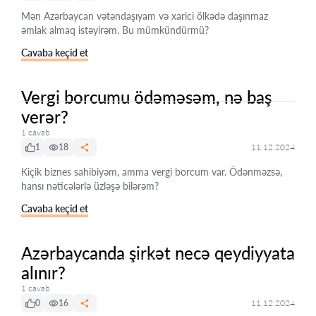
Mən Azərbaycan vətəndaşıyam və xarici ölkədə daşınmaz
əmlak almaq istəyirəm. Bu mümkündürmü?
Cavaba keçid et
Vergi borcumu ödəməsəm, nə baş
verər?
1 cavab
1
18
11.12.2024
Kiçik biznes sahibiyəm, amma vergi borcum var. Ödənməzsə,
hansı nəticələrlə üzləşə bilərəm?
Cavaba keçid et
Azərbaycanda şirkət necə qeydiyyata
alınır?
1 cavab
0
16
11.12.2024