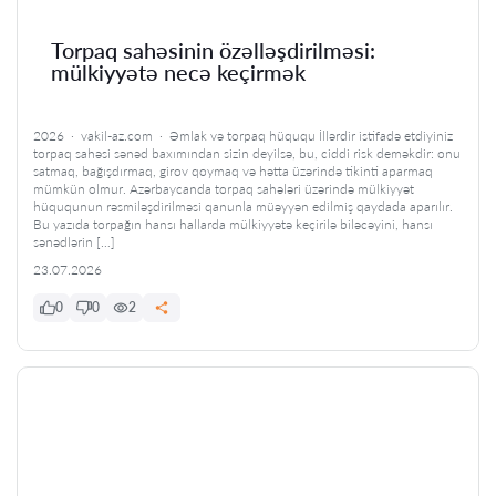
Torpaq sahəsinin özəlləşdirilməsi:
mülkiyyətə necə keçirmək
2026 · vakil-az.com · Əmlak və torpaq hüququ İllərdir istifadə etdiyiniz
torpaq sahəsi sənəd baxımından sizin deyilsə, bu, ciddi risk deməkdir: onu
satmaq, bağışdırmaq, girov qoymaq və hətta üzərində tikinti aparmaq
mümkün olmur. Azərbaycanda torpaq sahələri üzərində mülkiyyət
hüququnun rəsmiləşdirilməsi qanunla müəyyən edilmiş qaydada aparılır.
Bu yazıda torpağın hansı hallarda mülkiyyətə keçirilə biləcəyini, hansı
sənədlərin […]
23.07.2026
0
0
2