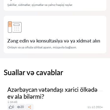
Şəkillər, xidmətlər, qiymətlər və yalnız həqiqi rəylər.
Zəng edin və konsultasiya və ya xidmət alın
Onlayn və ya ofisdə söhbət aparın, müqavilə bağlayın.
Suallar və cavablar
Azərbaycan vətəndaşı xarici ölkədə
ev ala bilərmi?
1 cavab
0
20
11.12.2024