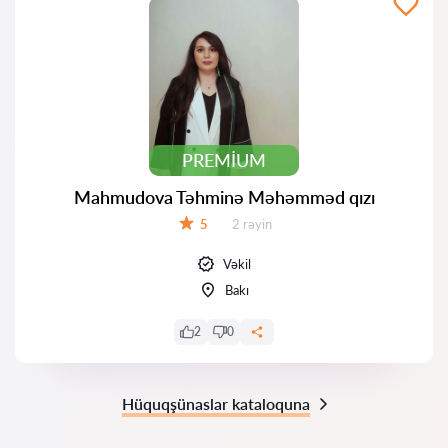
PREMIUM
Mahmudova Təhminə Məhəmməd qızı
Rəylər:
5
2 rəyin
Qiymət:
Vəkil
Bakı
2
0
Hüquqşünaslar kataloquna