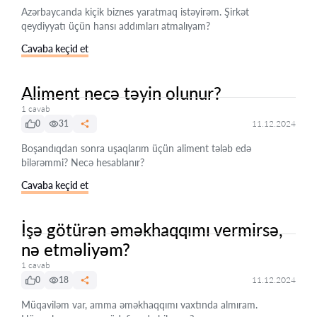
Azərbaycanda kiçik biznes yaratmaq istəyirəm. Şirkət
qeydiyyatı üçün hansı addımları atmalıyam?
Cavaba keçid et
Aliment necə təyin olunur?
1 cavab
0
31
11.12.2024
Boşandıqdan sonra uşaqlarım üçün aliment tələb edə
bilərəmmi? Necə hesablanır?
Cavaba keçid et
İşə götürən əməkhaqqımı vermirsə,
nə etməliyəm?
1 cavab
0
18
11.12.2024
Müqaviləm var, amma əməkhaqqımı vaxtında almıram.