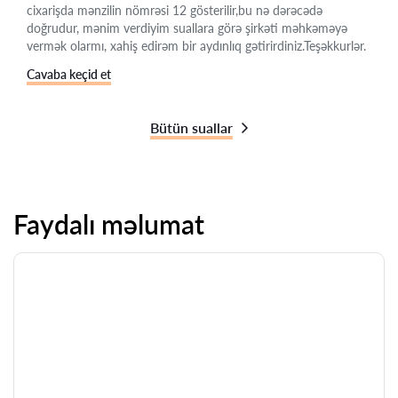
cixarişda mənzilin nömrəsi 12 gösterilir,bu nə dərəcədə
doğrudur, mənim verdiyim suallara görə şirkəti məhkəməyə
vermək olarmı, xahiş edirəm bir aydınlıq gətirirdiniz.Teşəkkurlər.
Cavaba keçid et
Bütün suallar
Faydalı məlumat