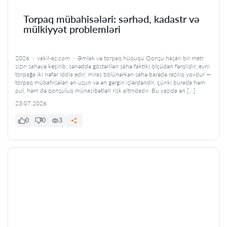
Torpaq mübahisələri: sərhəd, kadastr və
mülkiyyət problemləri
2026 · vakil-az.com · Əmlak və torpaq hüququ Qonşu hasarı bir metr
sizin sahəyə keçirib; sənəddə göstərilən sahə faktiki ölçüdən fərqlidir; eyni
torpağa iki nəfər iddia edir; miras bölünərkən sahə barədə razılıq yoxdur —
torpaq mübahisələri ən uzun və ən gərgin işlərdəndir, çünki burada həm
pul, həm də qonşuluq münasibətləri risk altındadır. Bu yazıda ən […]
23.07.2026
0
0
3