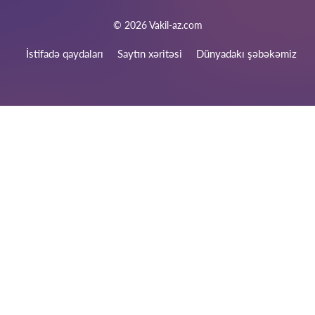
ödəniş hesabı ilə (nağdsız). Həmçinin, müqavilə bağlandığı
halda, hissə-hissə ödənişləri də nəzərə alırıq.
© 2026 Vakil-az.com
İstifadə qaydaları
Saytın xəritəsi
Dünyadakı şəbəkəmiz