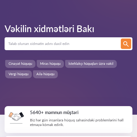
Vəkilin xidmətləri
Bakı
Cinayət hüququ
Miras hüququ
İstehlakçı hüquqları üzrə vəkil
Vergi hüququ
Ailə hüququ
5640+ məmnun müştəri
Biz hər gün insanlara hüquq sahəsindəki problemlərini həll
etməyə kömək edirik.