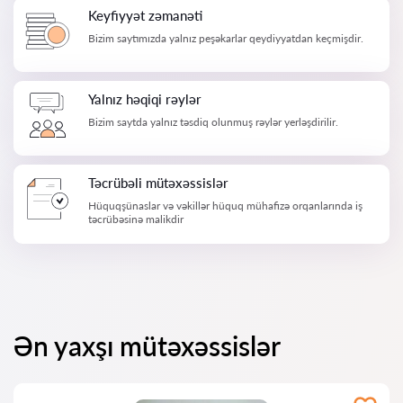
Keyfiyyət zəmanəti
Bizim saytımızda yalnız peşəkarlar qeydiyyatdan keçmişdir.
Yalnız həqiqi rəylər
Bizim saytda yalnız təsdiq olunmuş rəylər yerləşdirilir.
Təcrübəli mütəxəssislər
Hüquqşünaslar və vəkillər hüquq mühafizə orqanlarında iş
təcrübəsinə malikdir
Ən yaxşı mütəxəssislər