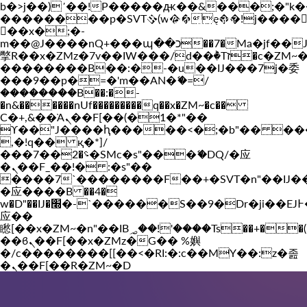
b�>j��)΄��!P�����ԫ��&���;�"k��B�
��������p�SVT�(w��ę��!j����
Vakil-az.com
��x�;�-
m��@J����nQ+���պ��כ��7�Ma�jf��J��ͱ4j���Ѳ�
撆R��x�ZMz�7v��IW���/d��ٞ�Тז�c�ZM~�ji�� ߒ��sQz�����Ԡ��DW��3�De�n"��M�+/
��������B��:�-�u��IJ���7j�委
���9��p�=�'m��AN�ޭ�=/
��������B��:�-
�n&������nUf���������q��x�ZM~�
c��
Ϲ�+,&��Ὰܢ��F[��(�1�*"��
ϒ��"J����ԧ�����<�;�b"�� ���"j���
,�!q�� қ�*]/
���؝�2��7�SMc�s"���ޭ�DQ/�应
�ܢ��F_��!� :�s"��
����7`��������F��+�SVT�n"��IJ�
�应����B ��4�
w�D"��IJ�׭�-`������S��9�Dr�ji��EJ߅��gJ�
应��
矁[��x�ZM~�n"��IB؃��!'����Тѕ��+��(m��IK�ʭ�/|
��ϐܢ��F[��x�ZMz�G�� %嬩
�/c��������[[��<�RI:�:c��MΎ��:z�졾
�ܢ��F[��R�ZM~�D