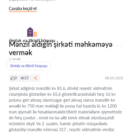
Cavaba keçid et
Əmlak və tikinti hüququ
Mənzil aldigin şirkəti məhkəməyə
vermək
1 cavab
Əmlak və tikinti hüququ
0
23
08.05.2025
Şirkət adigimiz mənzilin kv 81.6, dövlət reyestr xidmətinin
cixarişinda göstərilən kv 65,6 gösterilir.arasindaki fərq 16 kv
pulunu geri almaq olarmi,əgər geri almaq olarsa mənzilin kv
əvvəlki kv 750 man məbləği ilə yoxsa hal hazırda ki, kv 1200
man qiyməti ilə hesablanmalıdır.tikinti materialların qiymetinde
de ferq çoxdur , evvel nə isə alib temir etmək olurdusa,indi
mümkün deyil. Və 2 .sualım. həmin şirkətin müqavilədə
göstərdiyi mənzilin nömrəsi 317 , reystir xidmətinin verdiyi