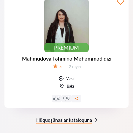
PREMIUM
Mahmudova Təhminə Məhəmməd qızı
Rəylər:
5
2 rəyin
Qiymət:
Vəkil
Bakı
2
0
Hüquqşünaslar kataloquna