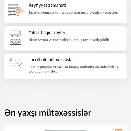
Keyfiyyət zəmanəti
Bizim saytımızda yalnız peşəkarlar qeydiyyatdan keçmişdir.
Yalnız həqiqi rəylər
Bizim saytda yalnız təsdiq olunmuş rəylər yerləşdirilir.
Təcrübəli mütəxəssislər
Hüquqşünaslar və vəkillər hüquq mühafizə orqanlarında iş
təcrübəsinə malikdir
Ən yaxşı mütəxəssislər