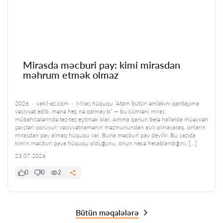
Mirasda məcburi pay: kimi mirasdan
məhrum etmək olmaz
2026 · vakil-az.com · Miras hüququ “Atam bütün əmlakını qardaşıma
vəsiyyət edib, mənə heç nə qalmayıb” — bu cümləni miras
mübahisələrində tez-tez eşitmək olar. Amma qanun belə hallarda müəyyən
şəxsləri qoruyur: vəsiyyətnamənin məzmunundan asılı olmayaraq, onların
mirasdan pay almaq hüququ var. Buna məcburi pay deyilir. Bu yazıda
kimin məcburi paya hüququ olduğunu, onun necə hesablandığını, […]
23.07.2026
0
0
2
Bütün məqalələrə