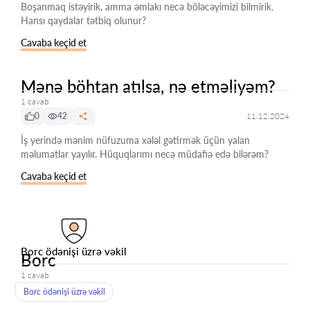
Boşanmaq istəyirik, amma əmlakı necə böləcəyimizi bilmirik.
Hansı qaydalar tətbiq olunur?
Cavaba keçid et
Mənə böhtan atılsa, nə etməliyəm?
1 cavab
0
42
11.12.2024
İş yerində mənim nüfuzuma xələl gətirmək üçün yalan
məlumatlar yayılır. Hüquqlarımı necə müdafiə edə bilərəm?
Cavaba keçid et
Borc ödənişi üzrə vəkil
Borc
1 cavab
Borc ödənişi üzrə vəkil