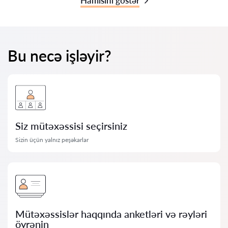
Hamısını göstər
Bu necə işləyir?
Siz mütəxəssisi seçirsiniz
Sizin üçün yalnız peşəkarlar
Mütəxəssislər haqqında anketləri və rəyləri
öyrənin