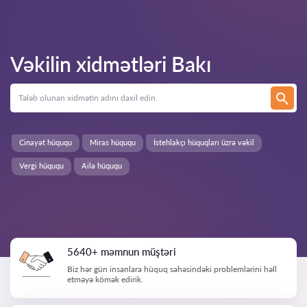
Vəkilin xidmətləri
Bakı
Cinayət hüququ
Miras hüququ
İstehlakçı hüquqları üzrə vəkil
Vergi hüququ
Ailə hüququ
5640+ məmnun müştəri
Biz hər gün insanlara hüquq sahəsindəki problemlərini həll
etməyə kömək edirik.