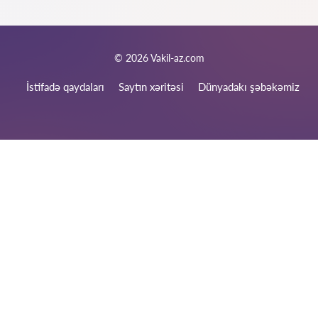
Xidmətlərimiz üçün siz istədiyiniz rahat üsul ilə ödəniş edə
bilərsiniz. Nağd (mütləq qəbz veririk), bank kartları ilə, rəsmi
ödəniş hesabı ilə (nağdsız). Həmçinin, müqavilə bağlandığı
halda, hissə-hissə ödənişləri də nəzərə alırıq.
© 2026 Vakil-az.com
İstifadə qaydaları
Saytın xəritəsi
Dünyadakı şəbəkəmiz