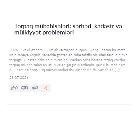
Torpaq mübahisələri: sərhəd, kadastr və
mülkiyyət problemləri
2026 · vakil-az.com · Əmlak və torpaq hüququ Qonşu hasarı bir metr
sizin sahəyə keçirib; sənəddə göstərilən sahə faktiki ölçüdən fərqlidir; eyni
torpağa iki nəfər iddia edir; miras bölünərkən sahə barədə razılıq yoxdur —
torpaq mübahisələri ən uzun və ən gərgin işlərdəndir, çünki burada həm
pul, həm də qonşuluq münasibətləri risk altındadır. Bu yazıda ən […]
23.07.2026
0
0
3