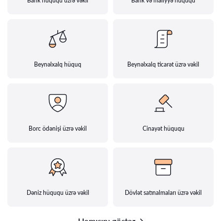
Bank hüququ üzrə vəkil
Bank və maliyyə hüququ
Beynəlxalq hüquq
Beynəlxalq ticarət üzrə vəkil
Borc ödənişi üzrə vəkil
Cinayət hüququ
Dəniz hüququ üzrə vəkil
Dövlət satınalmaları üzrə vəkil