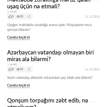
uşaq üçün nə etməli?
1 cavab
0
20
11.12.2024
Uşağım məktəbdə zorakılığa məruz qalır. Hüquqlarını necə
qoruya bilərəm?
Cavaba keçid et
Azərbaycan vətəndaşı olmayan biri
miras ala bilərmi?
1 cavab
0
19
11.12.2024
Xarici vətəndaş ailəmizin mirasından pay tələb edə bilərmi?
Cavaba keçid et
Qonşum torpağımı zəbt edib, nə
etməliyəm?