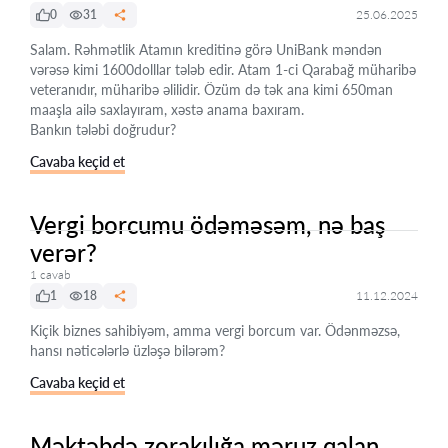
0
31
25.06.2025
Salam. Rəhmətlik Atamın kreditinə görə UniBank məndən
vərəsə kimi 1600dolllar tələb edir. Atam 1-ci Qarabağ müharibə
veteranıdır, müharibə əlilidir. Özüm də tək ana kimi 650man
maaşla ailə saxlayıram, xəstə anama baxıram.
Bankın tələbi doğrudur?
Cavaba keçid et
Vergi borcumu ödəməsəm, nə baş
verər?
1 cavab
1
18
11.12.2024
Kiçik biznes sahibiyəm, amma vergi borcum var. Ödənməzsə,
hansı nəticələrlə üzləşə bilərəm?
Cavaba keçid et
Məktəbdə zorakılığa məruz qalan