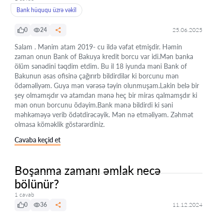
Bank hüququ üzrə vəkil
0
24
25.06.2025
Salam . Mənim atam 2019- cu ildə vəfat etmişdir. Həmin
zaman onun Bank of Bakuya kredit borcu var idi.Mən banka
ölüm sənədini təqdim etdim. Bu il 18 iyunda məni Bank of
Bakunun əsas ofisinə çağırırb bildirdilər ki borcunu mən
ödəməliyəm. Guya mən vərəsə təyin olunmuşam.Lakin belə bir
şey olmamışdır və atamdan mənə heç bir miras qalmamşdır ki
mən onun borcunu ödəyim.Bank mənə bildirdi ki səni
məhkəməyə verib ödətdirəcəyik. Mən nə etməliyəm. Zəhmət
olmasa köməklik göstərərdiniz.
Cavaba keçid et
Boşanma zamanı əmlak necə
bölünür?
1 cavab
0
36
11.12.2024