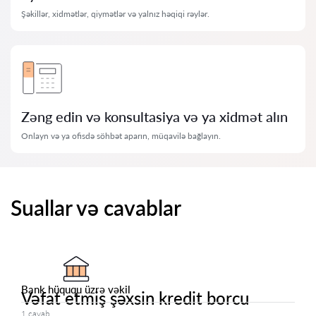
Şəkillər, xidmətlər, qiymətlər və yalnız həqiqi rəylər.
Zəng edin və konsultasiya və ya xidmət alın
Onlayn və ya ofisdə söhbət aparın, müqavilə bağlayın.
Suallar və cavablar
Bank hüququ üzrə vəkil
Vəfat etmiş şəxsin kredit borcu
1 cavab