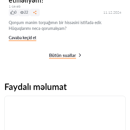
1 cavab
0
22
11.12.2024
Qonşum mənim torpağımın bir hissəsini istifadə edir.
Hüquqlarımı necə qorumalıyam?
Cavaba keçid et
Bütün suallar
Faydalı məlumat