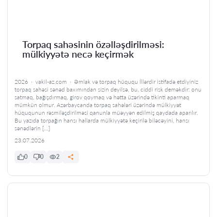
Torpaq sahəsinin özəlləşdirilməsi:
mülkiyyətə necə keçirmək
2026 · vakil-az.com · Əmlak və torpaq hüququ İllərdir istifadə etdiyiniz
torpaq sahəsi sənəd baxımından sizin deyilsə, bu, ciddi risk deməkdir: onu
satmaq, bağışdırmaq, girov qoymaq və hətta üzərində tikinti aparmaq
mümkün olmur. Azərbaycanda torpaq sahələri üzərində mülkiyyət
hüququnun rəsmiləşdirilməsi qanunla müəyyən edilmiş qaydada aparılır.
Bu yazıda torpağın hansı hallarda mülkiyyətə keçirilə biləcəyini, hansı
sənədlərin […]
23.07.2026
0
0
2