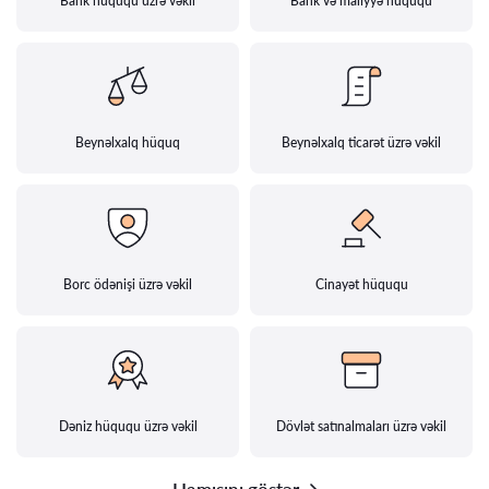
Bank hüququ üzrə vəkil
Bank və maliyyə hüququ
Beynəlxalq hüquq
Beynəlxalq ticarət üzrə vəkil
Borc ödənişi üzrə vəkil
Cinayət hüququ
Dəniz hüququ üzrə vəkil
Dövlət satınalmaları üzrə vəkil