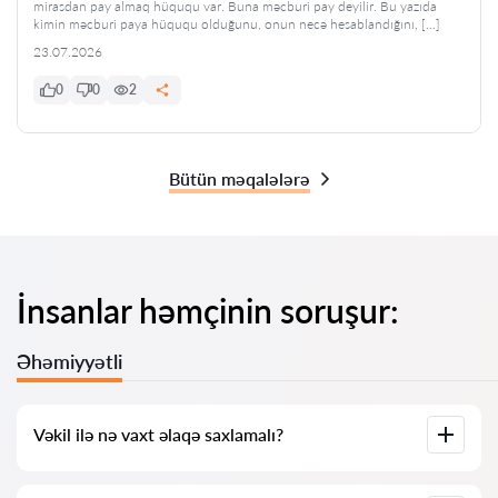
mirasdan pay almaq hüququ var. Buna məcburi pay deyilir. Bu yazıda
kimin məcburi paya hüququ olduğunu, onun necə hesablandığını, […]
23.07.2026
0
0
2
Bütün məqalələrə
İnsanlar həmçinin soruşur:
Əhəmiyyətli
Vəkil ilə nə vaxt əlaqə saxlamalı?
Vəkil ilə nə vaxt müraciət etmək lazımdır? İnsanlar vəkili