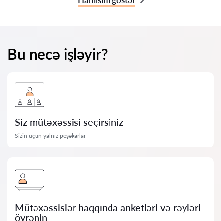
Hamısını göstər
Bu necə işləyir?
Siz mütəxəssisi seçirsiniz
Sizin üçün yalnız peşəkarlar
Mütəxəssislər haqqında anketləri və rəyləri
öyrənin