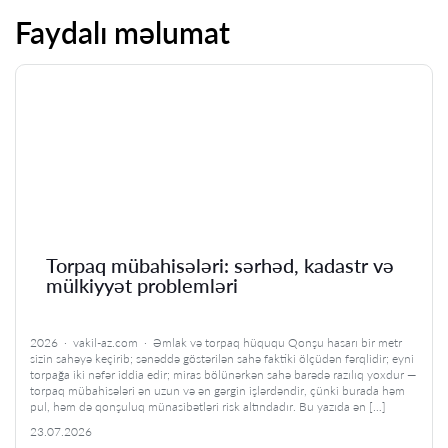
Faydalı məlumat
Torpaq mübahisələri: sərhəd, kadastr və
mülkiyyət problemləri
2026 · vakil-az.com · Əmlak və torpaq hüququ Qonşu hasarı bir metr
sizin sahəyə keçirib; sənəddə göstərilən sahə faktiki ölçüdən fərqlidir; eyni
torpağa iki nəfər iddia edir; miras bölünərkən sahə barədə razılıq yoxdur —
torpaq mübahisələri ən uzun və ən gərgin işlərdəndir, çünki burada həm
pul, həm də qonşuluq münasibətləri risk altındadır. Bu yazıda ən […]
23.07.2026