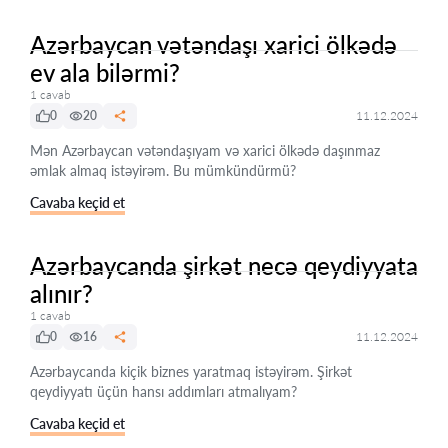
Azərbaycan vətəndaşı xarici ölkədə
ev ala bilərmi?
1 cavab
0
20
11.12.2024
Mən Azərbaycan vətəndaşıyam və xarici ölkədə daşınmaz
əmlak almaq istəyirəm. Bu mümkündürmü?
Cavaba keçid et
Azərbaycanda şirkət necə qeydiyyata
alınır?
1 cavab
0
16
11.12.2024
Azərbaycanda kiçik biznes yaratmaq istəyirəm. Şirkət
qeydiyyatı üçün hansı addımları atmalıyam?
Cavaba keçid et