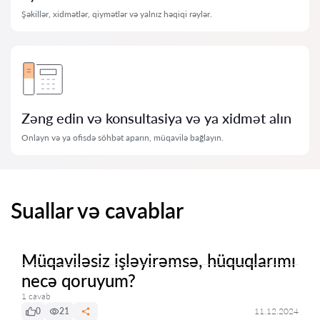
Şəkillər, xidmətlər, qiymətlər və yalnız həqiqi rəylər.
Zəng edin və konsultasiya və ya xidmət alın
Onlayn və ya ofisdə söhbət aparın, müqavilə bağlayın.
Suallar və cavablar
Müqaviləsiz işləyirəmsə, hüquqlarımı
necə qoruyum?
1 cavab
0
21
11.12.2024