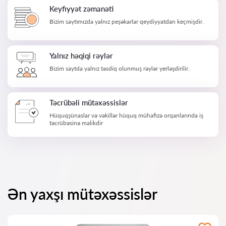
Keyfiyyət zəmanəti
Bizim saytımızda yalnız peşəkarlar qeydiyyatdan keçmişdir.
Yalnız həqiqi rəylər
Bizim saytda yalnız təsdiq olunmuş rəylər yerləşdirilir.
Təcrübəli mütəxəssislər
Hüquqşünaslar və vəkillər hüquq mühafizə orqanlarında iş
təcrübəsinə malikdir
Ən yaxşı mütəxəssislər