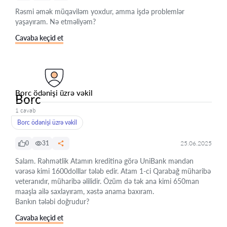
Rəsmi əmək müqaviləm yoxdur, amma işdə problemlər
yaşayıram. Nə etməliyəm?
Cavaba keçid et
Borc ödənişi üzrə vəkil
Borc
1 cavab
Borc ödənişi üzrə vəkil
0
31
25.06.2025
Salam. Rəhmətlik Atamın kreditinə görə UniBank məndən
vərəsə kimi 1600dolllar tələb edir. Atam 1-ci Qarabağ müharibə
veteranıdır, müharibə əlilidir. Özüm də tək ana kimi 650man
maaşla ailə saxlayıram, xəstə anama baxıram.
Bankın tələbi doğrudur?
Cavaba keçid et