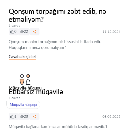
Qonşum torpağımı zəbt edib, nə
etməliyəm?
1 cavab
0
22
11.12.2024
Qonşum mənim torpağımın bir hissəsini istifadə edir.
Hüquqlarımı necə qorumalıyam?
Cavaba keçid et
Müqavilə hüququ
Etibarsız müqavilə
1 cavab
Müqavilə hüququ
1
20
08.05.2025
Müqavilə bağlanarkən imzalar möhürlə təsdiqlənməyib.1