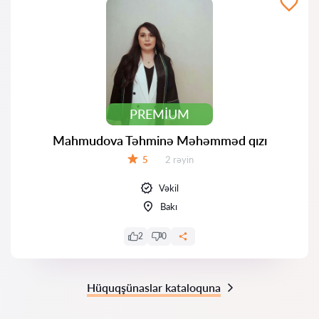
PREMIUM
Mahmudova Təhminə Məhəmməd qızı
Rəylər:
5
2 rəyin
Qiymət:
Vəkil
Bakı
2
0
Hüquqşünaslar kataloquna