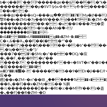
b�>j��)΄��!P�����ԫ��&���;�"k��B�
��������p�SVT�(w��ę��!j����
Vakil-az.com
��x�;�-
m��@J����nQ+���պ��כ��7�Ma�jf��J��ͱ4j���Ѳ�
撆R��x�ZMz�7v��IW���/d��ٞ�Тז�c�ZM~�ji�� ߒ��sQz�����Ԡ��DW��3�De�n"��M�+/
��������B��:�-�u��IJ���7j�委
���9��p�=�'m��AN�ޭ�=/
��������B��:�-
�n&������nUf���������q��x�ZM~�
c��
Ϲ�+,&��Ὰܢ��F[��(�1�*"��
ϒ��"J����ԧ�����<�;�b"�� ���"j���
,�!q�� қ�*]/
���؝�2��7�SMc�s"���ޭ�DQ/�应
�ܢ��F_��!� :�s"��
����7`��������F��+�SVT�n"��IJ�
�应����B ��4�
w�D"��IJ�׭�-`������S��9�Dr�ji��EJ߅��gJ�
应��
矁[��x�ZM~�n"��IB؃��!'����Тѕ��+��(m��IK�ʭ�/|
��ϐܢ��F[��x�ZMz�G�� %嬩
�/c��������[[��<�RI:�:c��MΎ��:z�졾
�ܢ��F[��R�ZM~�D