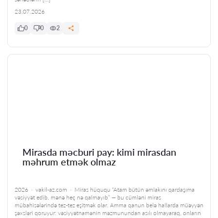
23.07.2026
0
0
2
Mirasda məcburi pay: kimi mirasdan
məhrum etmək olmaz
2026 · vakil-az.com · Miras hüququ “Atam bütün əmlakını qardaşıma
vəsiyyət edib, mənə heç nə qalmayıb” — bu cümləni miras
mübahisələrində tez-tez eşitmək olar. Amma qanun belə hallarda müəyyən
şəxsləri qoruyur: vəsiyyətnamənin məzmunundan asılı olmayaraq, onların