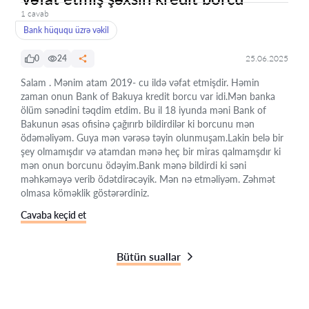
1 cavab
Bank hüququ üzrə vəkil
0
24
25.06.2025
Salam . Mənim atam 2019- cu ildə vəfat etmişdir. Həmin
zaman onun Bank of Bakuya kredit borcu var idi.Mən banka
ölüm sənədini təqdim etdim. Bu il 18 iyunda məni Bank of
Bakunun əsas ofisinə çağırırb bildirdilər ki borcunu mən
ödəməliyəm. Guya mən vərəsə təyin olunmuşam.Lakin belə bir
şey olmamışdır və atamdan mənə heç bir miras qalmamşdır ki
mən onun borcunu ödəyim.Bank mənə bildirdi ki səni
məhkəməyə verib ödətdirəcəyik. Mən nə etməliyəm. Zəhmət
olmasa köməklik göstərərdiniz.
Cavaba keçid et
Bütün suallar