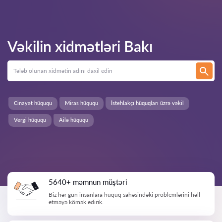
Vəkilin xidmətləri
Bakı
Cinayət hüququ
Miras hüququ
İstehlakçı hüquqları üzrə vəkil
Vergi hüququ
Ailə hüququ
5640+ məmnun müştəri
Biz hər gün insanlara hüquq sahəsindəki problemlərini həll
etməyə kömək edirik.