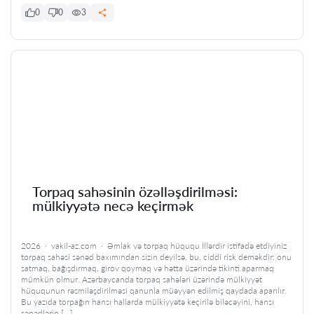
0
0
3
Torpaq sahəsinin özəlləşdirilməsi:
mülkiyyətə necə keçirmək
2026 · vakil-az.com · Əmlak və torpaq hüququ İllərdir istifadə etdiyiniz
torpaq sahəsi sənəd baxımından sizin deyilsə, bu, ciddi risk deməkdir: onu
satmaq, bağışdırmaq, girov qoymaq və hətta üzərində tikinti aparmaq
mümkün olmur. Azərbaycanda torpaq sahələri üzərində mülkiyyət
hüququnun rəsmiləşdirilməsi qanunla müəyyən edilmiş qaydada aparılır.
Bu yazıda torpağın hansı hallarda mülkiyyətə keçirilə biləcəyini, hansı
sənədlərin […]