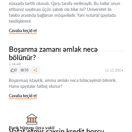
nüsxədə tərtib olunub. Qarşı tərəfə verilməyib. Bu hallar onun
etibarsız sayılması üçün səbəb ola bilər mi? Universitet ilə
tələbə arasında bağlanan müqavilədir. Yəni notarial qaydada
təsdiqlənmir.
Cavaba keçid et
Boşanma zamanı əmlak necə
bölünür?
1 cavab
0
36
11.12.2024
Boşanmaq istəyirik, amma əmlakı necə böləcəyimizi bilmirik.
Hansı qaydalar tətbiq olunur?
Cavaba keçid et
Bank hüququ üzrə vəkil
Vəfat etmiş şəxsin kredit borcu