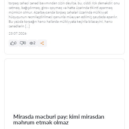
torpaq sahəsi sənəd baxımından sizin deyilsə, bu, ciddi risk deməkdir: onu
satmaq, bağışdırmaq, girov qoymaq və hətta üzərində tikinti aparmaq
mümkün olmur. Azərbaycanda torpaq sahələri üzərində mülkiyyət
hüququnun rəsmiləşdirilməsi qanunla müəyyən edilmiş qaydada aparılır.
Bu yazıda torpağın hansı hallarda mülkiyyətə keçirilə biləcəyini, hansı
sənədlərin […]
23.07.2026
0
0
2
Mirasda məcburi pay: kimi mirasdan
məhrum etmək olmaz