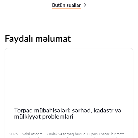
Bütün suallar
Faydalı məlumat
Torpaq mübahisələri: sərhəd, kadastr və
mülkiyyət problemləri
2026 · vakil-az.com · Əmlak və torpaq hüququ Qonşu hasarı bir metr