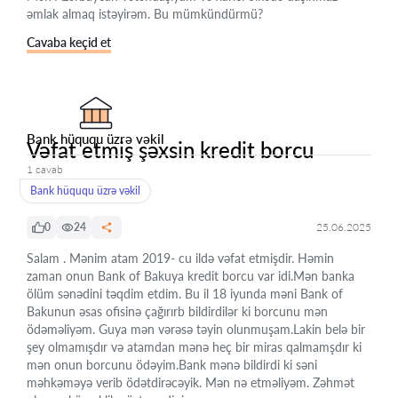
əmlak almaq istəyirəm. Bu mümkündürmü?
Cavaba keçid et
Bank hüququ üzrə vəkil
Vəfat etmiş şəxsin kredit borcu
1 cavab
Bank hüququ üzrə vəkil
0
24
25.06.2025
Salam . Mənim atam 2019- cu ildə vəfat etmişdir. Həmin
zaman onun Bank of Bakuya kredit borcu var idi.Mən banka
ölüm sənədini təqdim etdim. Bu il 18 iyunda məni Bank of
Bakunun əsas ofisinə çağırırb bildirdilər ki borcunu mən
ödəməliyəm. Guya mən vərəsə təyin olunmuşam.Lakin belə bir
şey olmamışdır və atamdan mənə heç bir miras qalmamşdır ki
mən onun borcunu ödəyim.Bank mənə bildirdi ki səni
məhkəməyə verib ödətdirəcəyik. Mən nə etməliyəm. Zəhmət