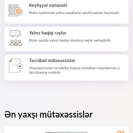
Keyfiyyət zəmanəti
Bizim saytımızda yalnız peşəkarlar qeydiyyatdan keçmişdir.
Yalnız həqiqi rəylər
Bizim saytda yalnız təsdiq olunmuş rəylər yerləşdirilir.
Təcrübəli mütəxəssislər
Hüquqşünaslar və vəkillər hüquq mühafizə orqanlarında iş
təcrübəsinə malikdir
Ən yaxşı mütəxəssislər