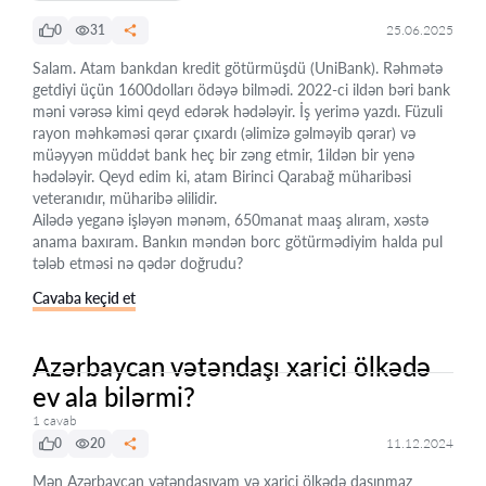
0
31
25.06.2025
Salam. Atam bankdan kredit götürmüşdü (UniBank). Rəhmətə
getdiyi üçün 1600dolları ödəyə bilmədi. 2022-ci ildən bəri bank
məni vərəsə kimi qeyd edərək hədələyir. İş yerimə yazdı. Füzuli
rayon məhkəməsi qərar çıxardı (əlimizə gəlməyib qərar) və
müəyyən müddət bank heç bir zəng etmir, 1ildən bir yenə
hədələyir. Qeyd edim ki, atam Birinci Qarabağ müharibəsi
veteranıdır, müharibə əlilidir.
Ailədə yeganə işləyən mənəm, 650manat maaş alıram, xəstə
anama baxıram. Bankın məndən borc götürmədiyim halda pul
tələb etməsi nə qədər doğrudu?
Cavaba keçid et
Azərbaycan vətəndaşı xarici ölkədə
ev ala bilərmi?
1 cavab
0
20
11.12.2024
Mən Azərbaycan vətəndaşıyam və xarici ölkədə daşınmaz