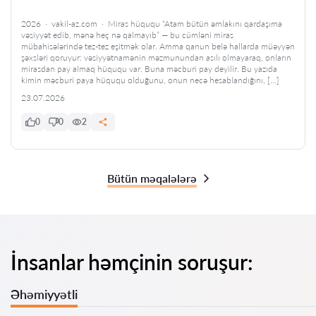
2026 · vakil-az.com · Miras hüququ “Atam bütün əmlakını qardaşıma
vəsiyyət edib, mənə heç nə qalmayıb” — bu cümləni miras
mübahisələrində tez-tez eşitmək olar. Amma qanun belə hallarda müəyyən
şəxsləri qoruyur: vəsiyyətnamənin məzmunundan asılı olmayaraq, onların
mirasdan pay almaq hüququ var. Buna məcburi pay deyilir. Bu yazıda
kimin məcburi paya hüququ olduğunu, onun necə hesablandığını, […]
23.07.2026
0
0
2
Bütün məqalələrə
İnsanlar həmçinin soruşur:
Əhəmiyyətli