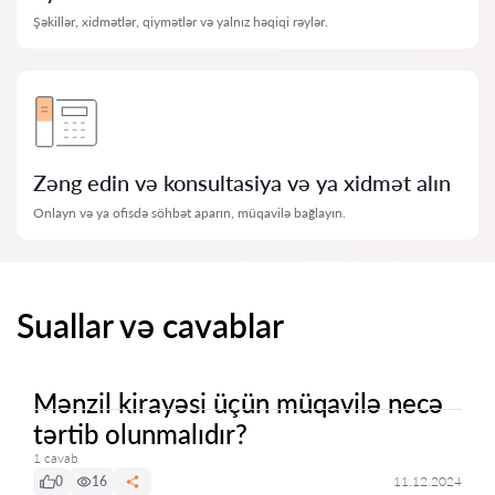
Şəkillər, xidmətlər, qiymətlər və yalnız həqiqi rəylər.
Zəng edin və konsultasiya və ya xidmət alın
Onlayn və ya ofisdə söhbət aparın, müqavilə bağlayın.
Suallar və cavablar
Mənzil kirayəsi üçün müqavilə necə
tərtib olunmalıdır?
1 cavab
0
16
11.12.2024