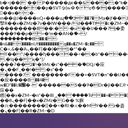
b�>j��)΄��!P�����ԫ��&���;�"k��B�
��������p�SVT�(w��ę��!j����
Vakil-az.com
��x�;�-
m��@J����nQ+���պ��כ��7�Ma�jf��J��ͱ4j���Ѳ�
撆R��x�ZMz�7v��IW���/d��ٞ�Тז�c�ZM~�ji�� ߒ��sQz�����Ԡ��DW��3�De�n"��M�+/
��������B��:�-�u��IJ���7j�委
���9��p�=�'m��AN�ޭ�=/
��������B��:�-
�n&������nUf���������q��x�ZM~�
c��
Ϲ�+,&��Ὰܢ��F[��(�1�*"��
ϒ��"J����ԧ�����<�;�b"�� ���"j���
,�!q�� қ�*]/
���؝�2��7�SMc�s"���ޭ�DQ/�应
�ܢ��F_��!� :�s"��
����7`��������F��+�SVT�n"��IJ�
�应����B ��4�
w�D"��IJ�׭�-`������S��9�Dr�ji��EJ߅��gJ�
应��
矁[��x�ZM~�n"��IB؃��!'����Тѕ��+��(m��IK�ʭ�/|
��ϐܢ��F[��x�ZMz�G�� %嬩
�/c��������[[��<�RI:�:c��MΎ��:z�졾
�ܢ��F[��R�ZM~�D