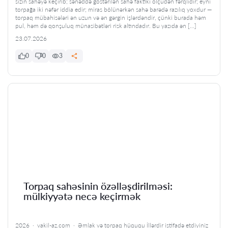
sizin sahəyə keçirib; sənəddə göstərilən sahə faktiki ölçüdən fərqlidir; eyni
torpağa iki nəfər iddia edir; miras bölünərkən sahə barədə razılıq yoxdur —
torpaq mübahisələri ən uzun və ən gərgin işlərdəndir, çünki burada həm
pul, həm də qonşuluq münasibətləri risk altındadır. Bu yazıda ən […]
23.07.2026
0
0
3
Torpaq sahəsinin özəlləşdirilməsi:
mülkiyyətə necə keçirmək
2026 · vakil-az.com · Əmlak və torpaq hüququ İllərdir istifadə etdiyiniz