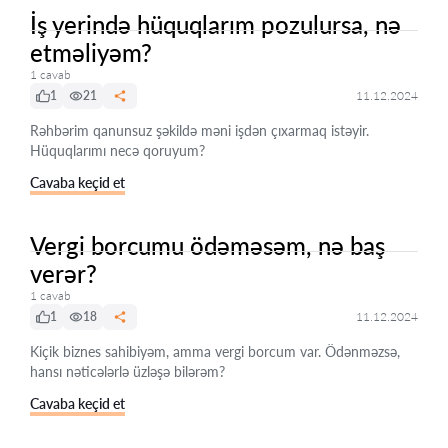
İş yerində hüquqlarım pozulursa, nə
etməliyəm?
1 cavab
1
21
11.12.2024
Rəhbərim qanunsuz şəkildə məni işdən çıxarmaq istəyir.
Hüquqlarımı necə qoruyum?
Cavaba keçid et
Vergi borcumu ödəməsəm, nə baş
verər?
1 cavab
1
18
11.12.2024
Kiçik biznes sahibiyəm, amma vergi borcum var. Ödənməzsə,
hansı nəticələrlə üzləşə bilərəm?
Cavaba keçid et