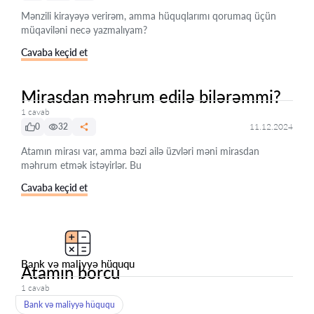
Mənzili kirayəyə verirəm, amma hüquqlarımı qorumaq üçün
müqaviləni necə yazmalıyam?
Cavaba keçid et
Mirasdan məhrum edilə bilərəmmi?
1 cavab
0
32
11.12.2024
Atamın mirası var, amma bəzi ailə üzvləri məni mirasdan
məhrum etmək istəyirlər. Bu
Cavaba keçid et
Bank və maliyyə hüququ
Atamın borcu
1 cavab
Bank və maliyyə hüququ