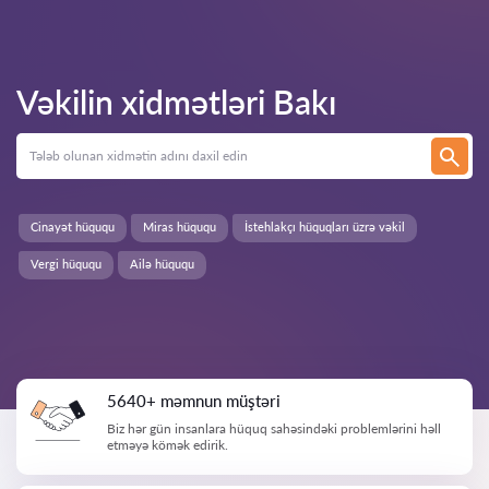
Vəkilin xidmətləri
Bakı
Cinayət hüququ
Miras hüququ
İstehlakçı hüquqları üzrə vəkil
Vergi hüququ
Ailə hüququ
5640+ məmnun müştəri
Biz hər gün insanlara hüquq sahəsindəki problemlərini həll
etməyə kömək edirik.