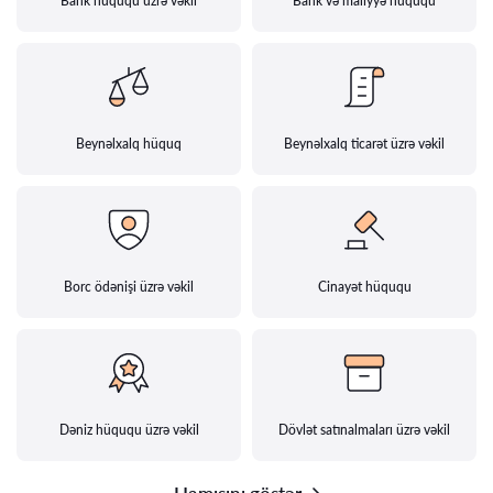
Bank hüququ üzrə vəkil
Bank və maliyyə hüququ
Beynəlxalq hüquq
Beynəlxalq ticarət üzrə vəkil
Borc ödənişi üzrə vəkil
Cinayət hüququ
Dəniz hüququ üzrə vəkil
Dövlət satınalmaları üzrə vəkil