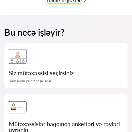
Hamısını göstər
Bu necə işləyir?
Siz mütəxəssisi seçirsiniz
Sizin üçün yalnız peşəkarlar
Mütəxəssislər haqqında anketləri və rəyləri
öyrənin