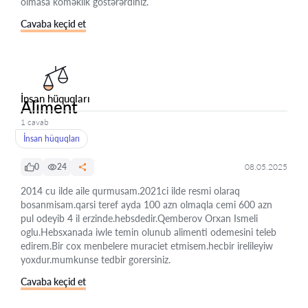
olmasa köməklik göstərərdiniz.
Cavaba keçid et
İnsan hüquqları
Aliment
1 cavab
İnsan hüquqları
0
24
08.05.2025
2014 cu ilde aile qurmusam.2021ci ilde resmi olaraq
bosanmisam.qarsi teref ayda 100 azn olmaqla cemi 600 azn
pul odeyib 4 il erzinde.hebsdedir.Qemberov Orxan Ismeli
oglu.Hebsxanada iwle temin olunub alimenti odemesini teleb
edirem.Bir cox menbelere muraciet etmisem.hecbir irelileyiw
yoxdur.mumkunse tedbir gorersiniz.
Cavaba keçid et