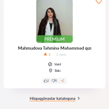
PREMIUM
Mahmudova Təhminə Məhəmməd qızı
Rəylər:
5
2 rəyin
Qiymət:
Vəkil
Bakı
2
0
Hüquqşünaslar kataloquna