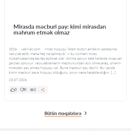
Mirasda məcburi pay: kimi mirasdan
məhrum etmək olmaz
2026 · vakil-az.com · Miras hüququ “Atam bütün əmlakını qardaşıma
vəsiyyət edib, mənə heç nə qalmayıb” — bu cümləni miras
mübahisələrində tez-tez eşitmək olar. Amma qanun belə hallarda müəyyən
şəxsləri qoruyur: vəsiyyətnamənin məzmunundan asılı olmayaraq, onların
mirasdan pay almaq hüququ var. Buna məcburi pay deyilir. Bu yazıda
kimin məcburi paya hüququ olduğunu, onun necə hesablandığını, […]
23.07.2026
0
0
2
Bütün məqalələrə