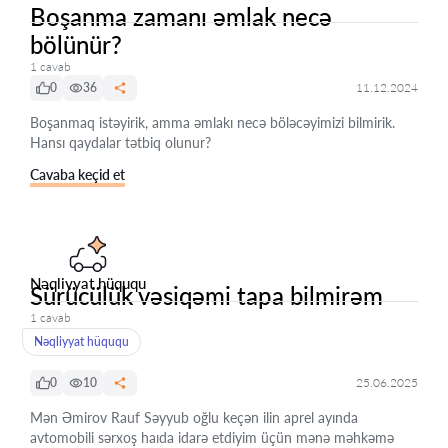
Boşanma zamanı əmlak necə
bölünür?
1 cavab
0
36
11.12.2024
Boşanmaq istəyirik, amma əmlakı necə böləcəyimizi bilmirik.
Hansı qaydalar tətbiq olunur?
Cavaba keçid et
Nəqliyyat hüququ
Sürücülük vəsiqəmi tapa bilmirəm
1 cavab
Nəqliyyat hüququ
0
10
25.06.2025
Mən Əmirov Rauf Səyyub oğlu keçən ilin aprel ayında
avtomobili sərxoş haıda idarə etdiyim üçün mənə məhkəmə