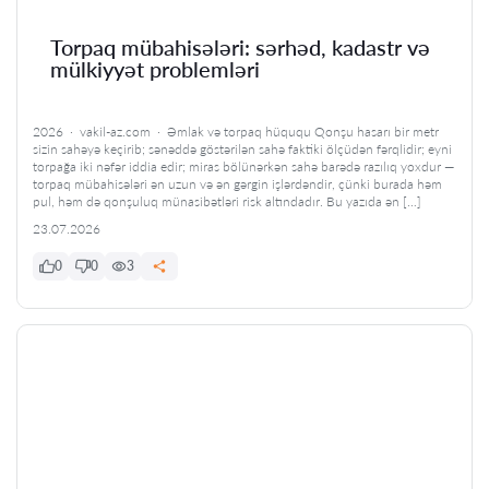
Torpaq mübahisələri: sərhəd, kadastr və
mülkiyyət problemləri
2026 · vakil-az.com · Əmlak və torpaq hüququ Qonşu hasarı bir metr
sizin sahəyə keçirib; sənəddə göstərilən sahə faktiki ölçüdən fərqlidir; eyni
torpağa iki nəfər iddia edir; miras bölünərkən sahə barədə razılıq yoxdur —
torpaq mübahisələri ən uzun və ən gərgin işlərdəndir, çünki burada həm
pul, həm də qonşuluq münasibətləri risk altındadır. Bu yazıda ən […]
23.07.2026
0
0
3