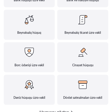
Bank hüququ üzrə vəkil
Bank və maliyyə hüququ
Beynəlxalq hüquq
Beynəlxalq ticarət üzrə vəkil
Borc ödənişi üzrə vəkil
Cinayət hüququ
Dəniz hüququ üzrə vəkil
Dövlət satınalmaları üzrə vəkil