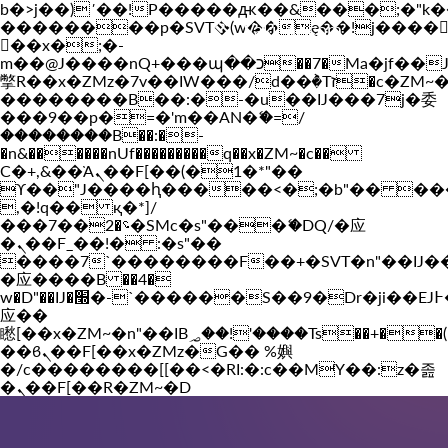
b�>j��)΄��!P�����ԫ��&���;�"k��B�
��������p�SVT�(w��ę��!j����
Vakil-az.com
��x�;�-
m��@J����nQ+���պ��כ��7�Ma�jf��J��ͱ4j���Ѳ�
撆R��x�ZMz�7v��IW���/d��ٞ�Тז�c�ZM~�ji�� ߒ��sQz�����Ԡ��DW��3�De�n"��M�+/
��������B��:�-�u��IJ���7j�委
���9��p�=�'m��AN�ޭ�=/
��������B��:�-
�n&������nUf���������q��x�ZM~�
c��
Ϲ�+,&��Ὰܢ��F[��(�1�*"��
ϒ��"J����ԧ�����<�;�b"�� ���"j���
,�!q�� қ�*]/
���؝�2��7�SMc�s"���ޭ�DQ/�应
�ܢ��F_��!� :�s"��
����7`��������F��+�SVT�n"��IJ�
�应����B ��4�
w�D"��IJ�׭�-`������S��9�Dr�ji��EJ߅��gJ�
应��
矁[��x�ZM~�n"��IB؃��!'����Тѕ��+��(m��IK�ʭ�/|
��ϐܢ��F[��x�ZMz�G�� %嬩
�/c��������[[��<�RI:�:c��MΎ��:z�졾
�ܢ��F[��R�ZM~�D