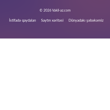
ödəniş hesabı ilə (nağdsız). Həmçinin, müqavilə bağlandığı
halda, hissə-hissə ödənişləri də nəzərə alırıq.
© 2026 Vakil-az.com
İstifadə qaydaları
Saytın xəritəsi
Dünyadakı şəbəkəmiz