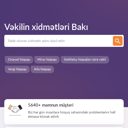
Vəkilin xidmətləri
Bakı
Cinayət hüququ
Miras hüququ
İstehlakçı hüquqları üzrə vəkil
Vergi hüququ
Ailə hüququ
5640+ məmnun müştəri
Biz hər gün insanlara hüquq sahəsindəki problemlərini həll
etməyə kömək edirik.