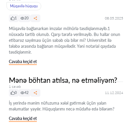
Müqavilə hüququ
1
20
08.05.2025
Müqavilə bağlanarkən imzalar möhürlə təsdiqlənməyib.1
nüsxədə tərtib olunub. Qarşı tərəfə verilməyib. Bu hallar onun
etibarsız sayılması üçün səbəb ola bilər mi? Universitet ilə
tələbə arasında bağlanan müqavilədir. Yəni notarial qaydada
təsdiqlənmir.
Cavaba keçid et
Mənə böhtan atılsa, nə etməliyəm?
1 cavab
0
42
11.12.2024
İş yerində mənim nüfuzuma xələl gətirmək üçün yalan
məlumatlar yayılır. Hüquqlarımı necə müdafiə edə bilərəm?
Cavaba keçid et