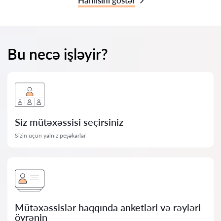
Hamısını göstər
Bu necə işləyir?
Siz mütəxəssisi seçirsiniz
Sizin üçün yalnız peşəkarlar
Mütəxəssislər haqqında anketləri və rəyləri
öyrənin