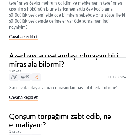
tərəfinnən 6aylıq məhrum edildim və məhkəmənin tərəfinnən
çıxarılmış hökümün bitmə tarixnnən artlq 6ay keçib ama
sürücülük vəsiqəmi əldə edə bilmirəm səbəbdə onu göstərillərki
sürücülük vəsiqəmdə cərimələr var ödə sonra.mən indi
neyniyim?
Cavaba keçid et
Azərbaycan vətəndaşı olmayan biri
miras ala bilərmi?
1 cavab
0
19
11.12.2024
Xarici vətəndaş ailəmizin mirasından pay tələb edə bilərmi?
Cavaba keçid et
Qonşum torpağımı zəbt edib, nə
etməliyəm?
1 cavab