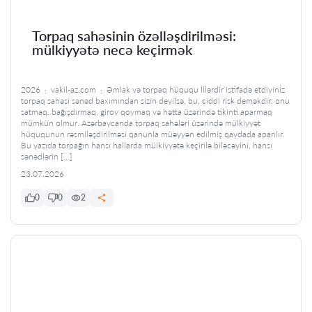
Torpaq sahəsinin özəlləşdirilməsi:
mülkiyyətə necə keçirmək
2026 · vakil-az.com · Əmlak və torpaq hüququ İllərdir istifadə etdiyiniz
torpaq sahəsi sənəd baxımından sizin deyilsə, bu, ciddi risk deməkdir: onu
satmaq, bağışdırmaq, girov qoymaq və hətta üzərində tikinti aparmaq
mümkün olmur. Azərbaycanda torpaq sahələri üzərində mülkiyyət
hüququnun rəsmiləşdirilməsi qanunla müəyyən edilmiş qaydada aparılır.
Bu yazıda torpağın hansı hallarda mülkiyyətə keçirilə biləcəyini, hansı
sənədlərin […]
23.07.2026
0
0
2