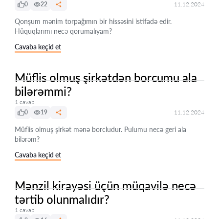
0
22
11.12.2024
Qonşum mənim torpağımın bir hissəsini istifadə edir.
Hüquqlarımı necə qorumalıyam?
Cavaba keçid et
Müflis olmuş şirkətdən borcumu ala
bilərəmmi?
1 cavab
0
19
11.12.2024
Müflis olmuş şirkət mənə borcludur. Pulumu necə geri ala
bilərəm?
Cavaba keçid et
Mənzil kirayəsi üçün müqavilə necə
tərtib olunmalıdır?
1 cavab