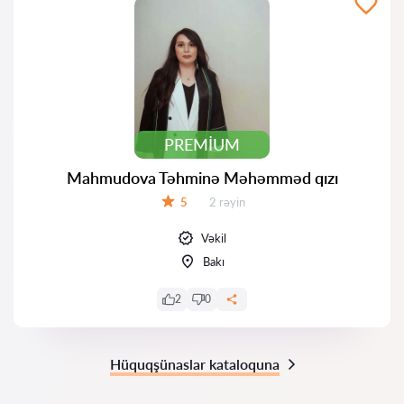
PREMIUM
Mahmudova Təhminə Məhəmməd qızı
Rəylər:
5
2 rəyin
Qiymət:
Vəkil
Bakı
2
0
Hüquqşünaslar kataloquna