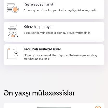
Keyfiyyət zəmanəti
Bizim saytımızda yalnız peşəkarlar qeydiyyatdan keçmişdir.
Yalnız həqiqi rəylər
Bizim saytda yalnız təsdiq olunmuş rəylər yerləşdirilir.
Təcrübəli mütəxəssislər
Hüquqşünaslar və vəkillər hüquq mühafizə orqanlarında iş
təcrübəsinə malikdir
Ən yaxşı mütəxəssislər