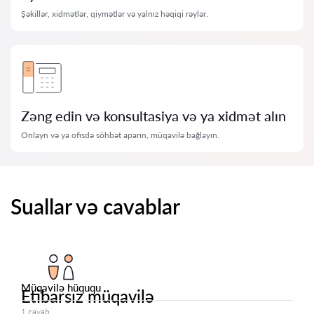
Şəkillər, xidmətlər, qiymətlər və yalnız həqiqi rəylər.
Zəng edin və konsultasiya və ya xidmət alın
Onlayn və ya ofisdə söhbət aparın, müqavilə bağlayın.
Suallar və cavablar
Müqavilə hüququ
Etibarsız müqavilə
1 cavab