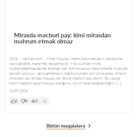
Mirasda məcburi pay: kimi mirasdan
məhrum etmək olmaz
2026 · vakil-az.com · Miras hüququ “Atam bütün əmlakını qardaşıma
vəsiyyət edib, mənə heç nə qalmayıb” — bu cümləni miras
mübahisələrində tez-tez eşitmək olar. Amma qanun belə hallarda müəyyən
şəxsləri qoruyur: vəsiyyətnamənin məzmunundan asılı olmayaraq, onların
mirasdan pay almaq hüququ var. Buna məcburi pay deyilir. Bu yazıda
kimin məcburi paya hüququ olduğunu, onun necə hesablandığını, […]
23.07.2026
0
0
2
Bütün məqalələrə