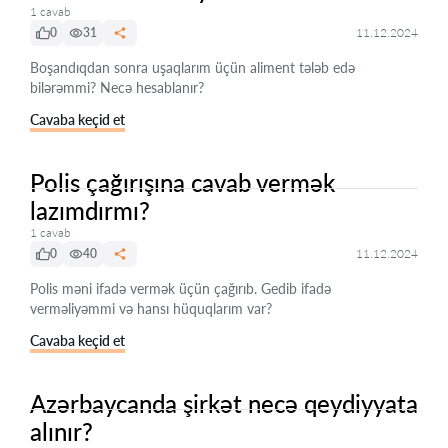
1 cavab
0
31
11.12.2024
Boşandıqdan sonra uşaqlarım üçün aliment tələb edə
bilərəmmi? Necə hesablanır?
Cavaba keçid et
Polis çağırışına cavab vermək
lazımdırmı?
1 cavab
0
40
11.12.2024
Polis məni ifadə vermək üçün çağırıb. Gedib ifadə
verməliyəmmi və hansı hüquqlarım var?
Cavaba keçid et
Azərbaycanda şirkət necə qeydiyyata
alınır?