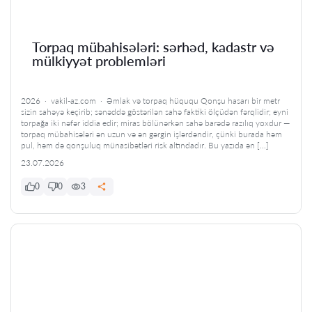
Torpaq mübahisələri: sərhəd, kadastr və
mülkiyyət problemləri
2026 · vakil-az.com · Əmlak və torpaq hüququ Qonşu hasarı bir metr
sizin sahəyə keçirib; sənəddə göstərilən sahə faktiki ölçüdən fərqlidir; eyni
torpağa iki nəfər iddia edir; miras bölünərkən sahə barədə razılıq yoxdur —
torpaq mübahisələri ən uzun və ən gərgin işlərdəndir, çünki burada həm
pul, həm də qonşuluq münasibətləri risk altındadır. Bu yazıda ən […]
23.07.2026
0
0
3