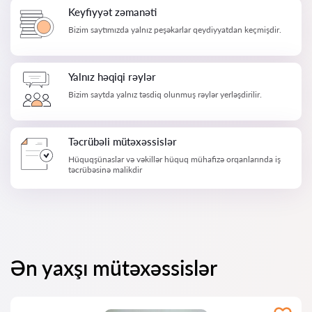
Keyfiyyət zəmanəti
Bizim saytımızda yalnız peşəkarlar qeydiyyatdan keçmişdir.
Yalnız həqiqi rəylər
Bizim saytda yalnız təsdiq olunmuş rəylər yerləşdirilir.
Təcrübəli mütəxəssislər
Hüquqşünaslar və vəkillər hüquq mühafizə orqanlarında iş
təcrübəsinə malikdir
Ən yaxşı mütəxəssislər