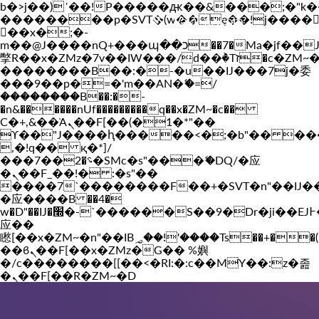
b�>j��)΄��!P�����ԫ��&���;�"k��B�
��������p�SVT�(w��ę��!j����
Vakil-az.com
��x�;�-
m��@J����nQ+���պ��כ��7�Ma�jf��J��ͱ4j���Ѳ�
撆R��x�ZMz�7v��IW���/d��ٞ�Тז�c�ZM~�ji�� ߒ��sQz�����Ԡ��DW��3�De�n"��M�+/
��������B��:�-�u��IJ���7j�委
���9��p�=�'m��AN�ޭ�=/
��������B��:�-
�n&������nUf���������q��x�ZM~�
c��
Ϲ�+,&��Ὰܢ��F[��(�1�*"��
ϒ��"J����ԧ�����<�;�b"�� ���"j���
,�!q�� қ�*]/
���؝�2��7�SMc�s"���ޭ�DQ/�应
�ܢ��F_��!� :�s"��
����7`��������F��+�SVT�n"��IJ�
�应����B ��4�
w�D"��IJ�׭�-`������S��9�Dr�ji��EJ߅��gJ�
应��
矁[��x�ZM~�n"��IB؃��!'����Тѕ��+��(m��IK�ʭ�/|
��ϐܢ��F[��x�ZMz�G�� %嬩
�/c��������[[��<�RI:�:c��MΎ��:z�졾
�ܢ��F[��R�ZM~�D