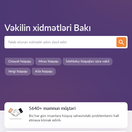
Vəkilin xidmətləri
Bakı
Cinayət hüququ
Miras hüququ
İstehlakçı hüquqları üzrə vəkil
Vergi hüququ
Ailə hüququ
5640+ məmnun müştəri
Biz hər gün insanlara hüquq sahəsindəki problemlərini həll
etməyə kömək edirik.