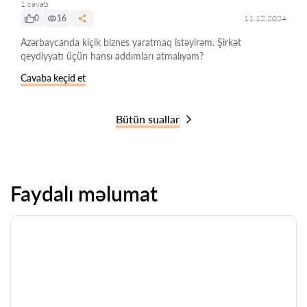
1 cavab
0
16
11.12.2024
Azərbaycanda kiçik biznes yaratmaq istəyirəm. Şirkət
qeydiyyatı üçün hansı addımları atmalıyam?
Cavaba keçid et
Bütün suallar
Faydalı məlumat