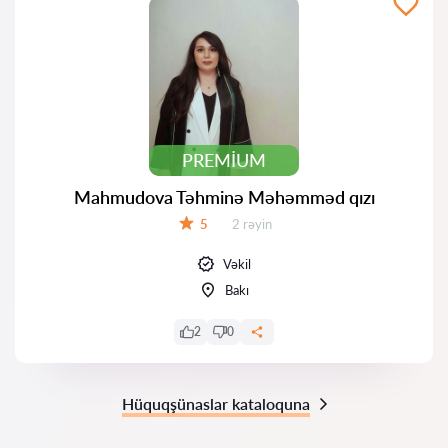
PREMIUM
Mahmudova Təhminə Məhəmməd qızı
Rəylər:
5
2 rəyin
Qiymət:
Vəkil
Bakı
2
0
Hüquqşünaslar kataloquna