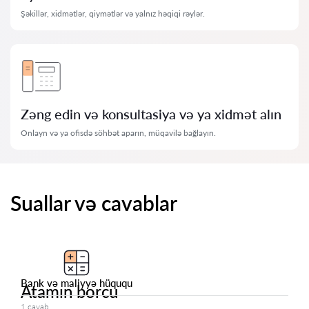
Şəkillər, xidmətlər, qiymətlər və yalnız həqiqi rəylər.
Zəng edin və konsultasiya və ya xidmət alın
Onlayn və ya ofisdə söhbət aparın, müqavilə bağlayın.
Suallar və cavablar
Bank və maliyyə hüququ
Atamın borcu
1 cavab