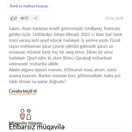
Bank və maliyyə hüququ
0
31
25.06.2025
Salam. Atam bankdan kredit götürmüşdü (UniBank). Rəhmətə
getdiyi üçün 1600dolları ödəyə bilmədi. 2022-ci ildən bəri bank
məni vərəsə kimi qeyd edərək hədələyir. İş yerimə yazdı. Füzuli
rayon məhkəməsi qərar çıxardı (əlimizə gəlməyib qərar) və
müəyyən müddət bank heç bir zəng etmir, 1ildən bir yenə
hədələyir. Qeyd edim ki, atam Birinci Qarabağ müharibəsi
veteranıdır, müharibə əlilidir.
Ailədə yeganə işləyən mənəm, 650manat maaş alıram, xəstə
anama baxıram. Bankın məndən borc götürmədiyim halda pul
tələb etməsi nə qədər doğrudu?
Cavaba keçid et
Müqavilə hüququ
Etibarsız müqavilə