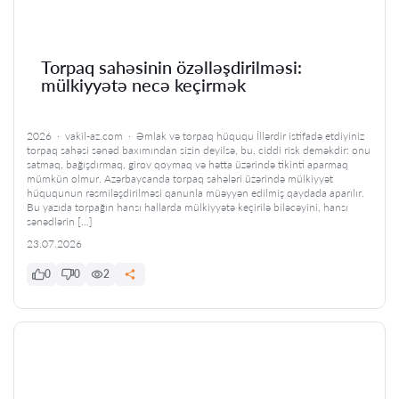
Torpaq sahəsinin özəlləşdirilməsi:
mülkiyyətə necə keçirmək
2026 · vakil-az.com · Əmlak və torpaq hüququ İllərdir istifadə etdiyiniz
torpaq sahəsi sənəd baxımından sizin deyilsə, bu, ciddi risk deməkdir: onu
satmaq, bağışdırmaq, girov qoymaq və hətta üzərində tikinti aparmaq
mümkün olmur. Azərbaycanda torpaq sahələri üzərində mülkiyyət
hüququnun rəsmiləşdirilməsi qanunla müəyyən edilmiş qaydada aparılır.
Bu yazıda torpağın hansı hallarda mülkiyyətə keçirilə biləcəyini, hansı
sənədlərin […]
23.07.2026
0
0
2