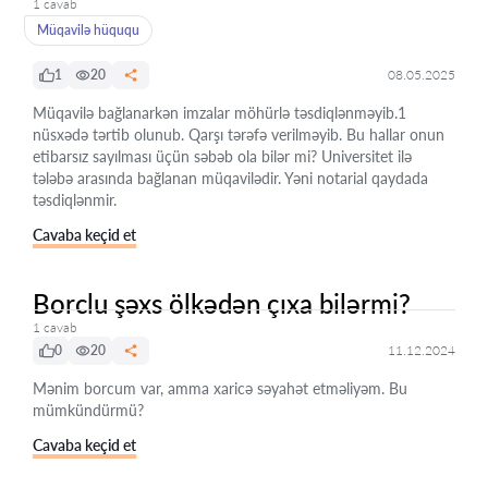
1 cavab
Müqavilə hüququ
1
20
08.05.2025
Müqavilə bağlanarkən imzalar möhürlə təsdiqlənməyib.1
nüsxədə tərtib olunub. Qarşı tərəfə verilməyib. Bu hallar onun
etibarsız sayılması üçün səbəb ola bilər mi? Universitet ilə
tələbə arasında bağlanan müqavilədir. Yəni notarial qaydada
təsdiqlənmir.
Cavaba keçid et
Borclu şəxs ölkədən çıxa bilərmi?
1 cavab
0
20
11.12.2024
Mənim borcum var, amma xaricə səyahət etməliyəm. Bu
mümkündürmü?
Cavaba keçid et