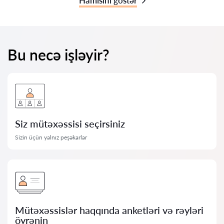
Hamısını göstər
Bu necə işləyir?
Siz mütəxəssisi seçirsiniz
Sizin üçün yalnız peşəkarlar
Mütəxəssislər haqqında anketləri və rəyləri
öyrənin