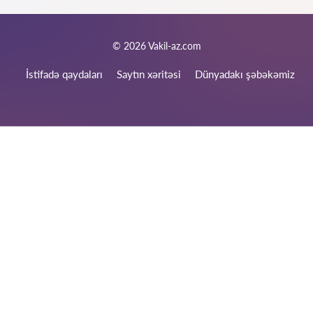
Xidmətlərimiz üçün siz istədiyiniz rahat üsul ilə ödəniş edə
bilərsiniz. Nağd (mütləq qəbz veririk), bank kartları ilə, rəsmi
ödəniş hesabı ilə (nağdsız). Həmçinin, müqavilə bağlandığı
halda, hissə-hissə ödənişləri də nəzərə alırıq.
© 2026 Vakil-az.com
İstifadə qaydaları
Saytın xəritəsi
Dünyadakı şəbəkəmiz