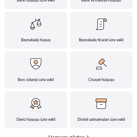
Bank hüququ üzrə vəkil
Bank və maliyyə hüququ
Beynəlxalq hüquq
Beynəlxalq ticarət üzrə vəkil
Borc ödənişi üzrə vəkil
Cinayət hüququ
Dəniz hüququ üzrə vəkil
Dövlət satınalmaları üzrə vəkil