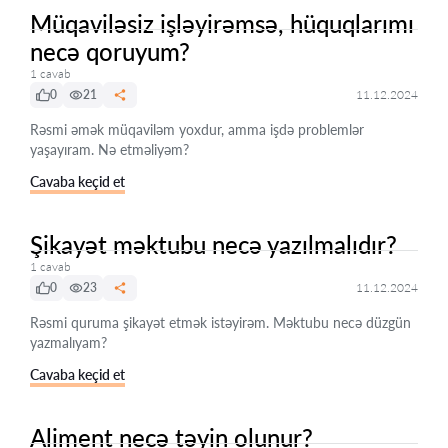
Müqaviləsiz işləyirəmsə, hüquqlarımı
necə qoruyum?
1 cavab
0
21
11.12.2024
Rəsmi əmək müqaviləm yoxdur, amma işdə problemlər
yaşayıram. Nə etməliyəm?
Cavaba keçid et
Şikayət məktubu necə yazılmalıdır?
1 cavab
0
23
11.12.2024
Rəsmi quruma şikayət etmək istəyirəm. Məktubu necə düzgün
yazmalıyam?
Cavaba keçid et
Aliment necə təyin olunur?