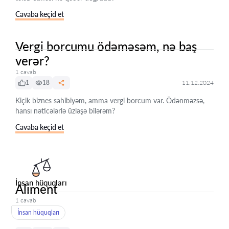
Cavaba keçid et
Vergi borcumu ödəməsəm, nə baş
verər?
1 cavab
1
18
11.12.2024
Kiçik biznes sahibiyəm, amma vergi borcum var. Ödənməzsə,
hansı nəticələrlə üzləşə bilərəm?
Cavaba keçid et
İnsan hüquqları
Aliment
1 cavab
İnsan hüquqları