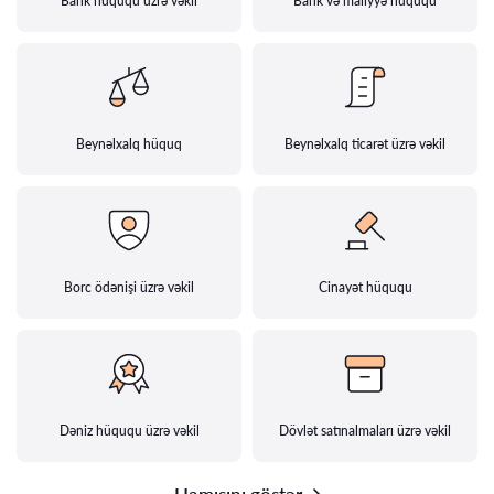
Bank hüququ üzrə vəkil
Bank və maliyyə hüququ
Beynəlxalq hüquq
Beynəlxalq ticarət üzrə vəkil
Borc ödənişi üzrə vəkil
Cinayət hüququ
Dəniz hüququ üzrə vəkil
Dövlət satınalmaları üzrə vəkil