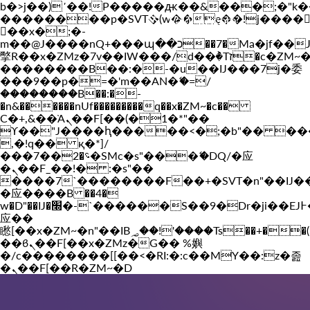
b�>j��)΄��!P�����ԫ��&���;�"k��B�
��������p�SVT�(w��ę��!j����
Vakil-az.com
��x�;�-
m��@J����nQ+���պ��כ��7�Ma�jf��J��ͱ4j���Ѳ�
撆R��x�ZMz�7v��IW���/d��ٞ�Тז�c�ZM~�ji�� ߒ��sQz�����Ԡ��DW��3�De�n"��M�+/
��������B��:�-�u��IJ���7j�委
���9��p�=�'m��AN�ޭ�=/
��������B��:�-
�n&������nUf���������q��x�ZM~�
c��
Ϲ�+,&��Ὰܢ��F[��(�1�*"��
ϒ��"J����ԧ�����<�;�b"�� ���"j���
,�!q�� қ�*]/
���؝�2��7�SMc�s"���ޭ�DQ/�应
�ܢ��F_��!� :�s"��
����7`��������F��+�SVT�n"��IJ�
�应����B ��4�
w�D"��IJ�׭�-`������S��9�Dr�ji��EJ߅��gJ�
应��
矁[��x�ZM~�n"��IB؃��!'����Тѕ��+��(m��IK�ʭ�/|
��ϐܢ��F[��x�ZMz�G�� %嬩
�/c��������[[��<�RI:�:c��MΎ��:z�졾
�ܢ��F[��R�ZM~�D