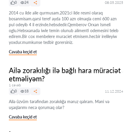
0
24
08.05.2025
2014 cu ilde aile qurmusam.2021ci ilde resmi olaraq
bosanmisam.qarsi teref ayda 100 azn olmaqla cemi 600 azn
pul odeyib 4 il erzinde.hebsdedir.Qemberov Orxan Ismeli
oglu.Hebsxanada iwle temin olunub alimenti odemesini teleb
edirem.Bir cox menbelere muraciet etmisem.hecbir irelileyiw
yoxdur.mumkunse tedbir gorersiniz.
Cavaba keçid et
Ailə zorakılığı ilə bağlı hara müraciət
etməliyəm?
1 cavab
0
18
11.12.2024
Ailə üzvüm tərəfindən zorakılığa məruz qalıram. Məni və
uşaqlarımı necə qorumaq olar?
Cavaba keçid et