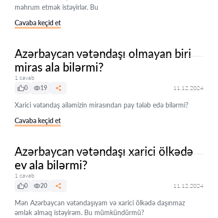
məhrum etmək istəyirlər. Bu
Cavaba keçid et
Azərbaycan vətəndaşı olmayan biri
miras ala bilərmi?
1 cavab
0
19
11.12.2024
Xarici vətəndaş ailəmizin mirasından pay tələb edə bilərmi?
Cavaba keçid et
Azərbaycan vətəndaşı xarici ölkədə
ev ala bilərmi?
1 cavab
0
20
11.12.2024
Mən Azərbaycan vətəndaşıyam və xarici ölkədə daşınmaz
əmlak almaq istəyirəm. Bu mümkündürmü?