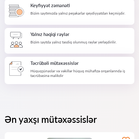
Keyfiyyət zəmanəti
Bizim saytımızda yalnız peşəkarlar qeydiyyatdan keçmişdir.
Yalnız həqiqi rəylər
Bizim saytda yalnız təsdiq olunmuş rəylər yerləşdirilir.
Təcrübəli mütəxəssislər
Hüquqşünaslar və vəkillər hüquq mühafizə orqanlarında iş
təcrübəsinə malikdir
Ən yaxşı mütəxəssislər