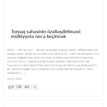
Torpaq sahəsinin özəlləşdirilməsi:
mülkiyyətə necə keçirmək
2026 · vakil-az.com · Əmlak və torpaq hüququ İllərdir istifadə etdiyiniz
torpaq sahəsi sənəd baxımından sizin deyilsə, bu, ciddi risk deməkdir: onu
satmaq, bağışdırmaq, girov qoymaq və hətta üzərində tikinti aparmaq
mümkün olmur. Azərbaycanda torpaq sahələri üzərində mülkiyyət
hüququnun rəsmiləşdirilməsi qanunla müəyyən edilmiş qaydada aparılır.
Bu yazıda torpağın hansı hallarda mülkiyyətə keçirilə biləcəyini, hansı
sənədlərin […]
23.07.2026
0
0
2