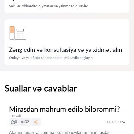
Şəkillər, xidmətlər, qiymətlər və yalnız həqiqi rəylər.
Zəng edin və konsultasiya və ya xidmət alın
Onlayn və ya ofisdə söhbət aparın, müqavilə bağlayın.
Suallar və cavablar
Mirasdan məhrum edilə bilərəmmi?
1 cavab
0
32
11.12.2024
Atamın mirası var, amma bəzi ailə üzvləri məni mirasdan