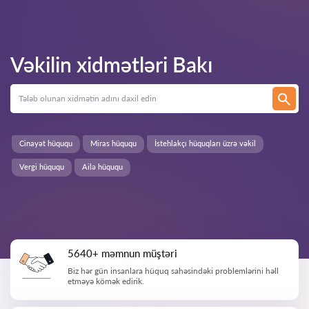
Vəkilin xidmətləri
Bakı
Cinayət hüququ
Miras hüququ
İstehlakçı hüquqları üzrə vəkil
Vergi hüququ
Ailə hüququ
5640+ məmnun müştəri
Biz hər gün insanlara hüquq sahəsindəki problemlərini həll
etməyə kömək edirik.