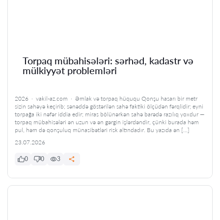
Torpaq mübahisələri: sərhəd, kadastr və
mülkiyyət problemləri
2026 · vakil-az.com · Əmlak və torpaq hüququ Qonşu hasarı bir metr
sizin sahəyə keçirib; sənəddə göstərilən sahə faktiki ölçüdən fərqlidir; eyni
torpağa iki nəfər iddia edir; miras bölünərkən sahə barədə razılıq yoxdur —
torpaq mübahisələri ən uzun və ən gərgin işlərdəndir, çünki burada həm
pul, həm də qonşuluq münasibətləri risk altındadır. Bu yazıda ən […]
23.07.2026
0
0
3