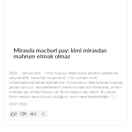
Mirasda məcburi pay: kimi mirasdan
məhrum etmək olmaz
2026 · vakil-az.com · Miras hüququ “Atam bütün əmlakını qardaşıma
vəsiyyət edib, mənə heç nə qalmayıb” — bu cümləni miras
mübahisələrində tez-tez eşitmək olar. Amma qanun belə hallarda müəyyən
şəxsləri qoruyur: vəsiyyətnamənin məzmunundan asılı olmayaraq, onların
mirasdan pay almaq hüququ var. Buna məcburi pay deyilir. Bu yazıda
kimin məcburi paya hüququ olduğunu, onun necə hesablandığını, […]
23.07.2026
0
0
2