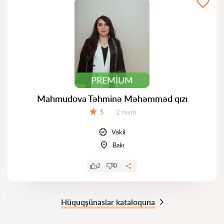
PREMIUM
Mahmudova Təhminə Məhəmməd qızı
Rəylər:
5
2 rəyin
Qiymət:
Vəkil
Bakı
2
0
Hüquqşünaslar kataloquna