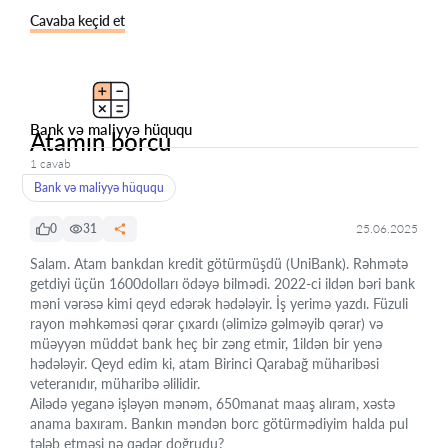
Cavaba keçid et
Bank və maliyyə hüququ
Atamın borcu
1 cavab
Bank və maliyyə hüququ
0
31
25.06.2025
Salam. Atam bankdan kredit götürmüşdü (UniBank). Rəhmətə
getdiyi üçün 1600dolları ödəyə bilmədi. 2022-ci ildən bəri bank
məni vərəsə kimi qeyd edərək hədələyir. İş yerimə yazdı. Füzuli
rayon məhkəməsi qərar çıxardı (əlimizə gəlməyib qərar) və
müəyyən müddət bank heç bir zəng etmir, 1ildən bir yenə
hədələyir. Qeyd edim ki, atam Birinci Qarabağ müharibəsi
veteranıdır, müharibə əlilidir.
Ailədə yeganə işləyən mənəm, 650manat maaş alıram, xəstə
anama baxıram. Bankın məndən borc götürmədiyim halda pul
tələb etməsi nə qədər doğrudu?