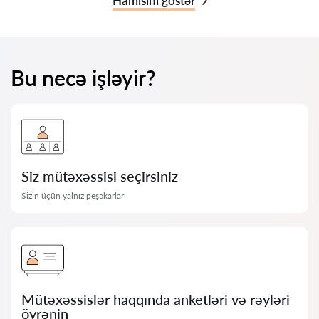
Hamısını göstər
Bu necə işləyir?
Siz mütəxəssisi seçirsiniz
Sizin üçün yalnız peşəkarlar
Mütəxəssislər haqqında anketləri və rəyləri
öyrənin