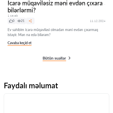
İcarə müqaviləsiz məni evdən çıxara
bilərlərmi?
1 cavab
0
21
11.12.2024
Ev sahibim icarə müqaviləsi olmadan məni evdən çıxarmaq
istəyir. Mən nə edə bilərəm?
Cavaba keçid et
Bütün suallar
Faydalı məlumat