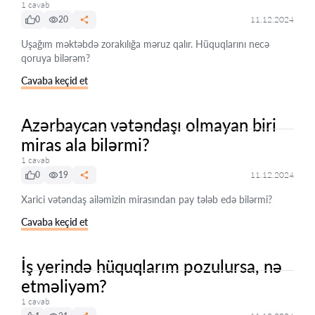
1 cavab
0
20
11.12.2024
Uşağım məktəbdə zorakılığa məruz qalır. Hüquqlarını necə
qoruya bilərəm?
Cavaba keçid et
Azərbaycan vətəndaşı olmayan biri
miras ala bilərmi?
1 cavab
0
19
11.12.2024
Xarici vətəndaş ailəmizin mirasından pay tələb edə bilərmi?
Cavaba keçid et
İş yerində hüquqlarım pozulursa, nə
etməliyəm?
1 cavab