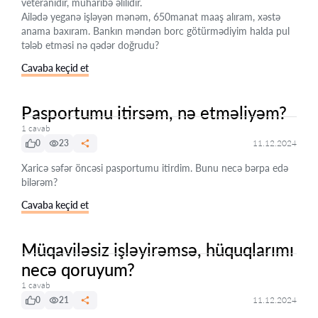
veteranıdır, müharibə əlilidir.
Ailədə yeganə işləyən mənəm, 650manat maaş alıram, xəstə
anama baxıram. Bankın məndən borc götürmədiyim halda pul
tələb etməsi nə qədər doğrudu?
Cavaba keçid et
Pasportumu itirsəm, nə etməliyəm?
1 cavab
0
23
11.12.2024
Xaricə səfər öncəsi pasportumu itirdim. Bunu necə bərpa edə
bilərəm?
Cavaba keçid et
Müqaviləsiz işləyirəmsə, hüquqlarımı
necə qoruyum?
1 cavab
0
21
11.12.2024