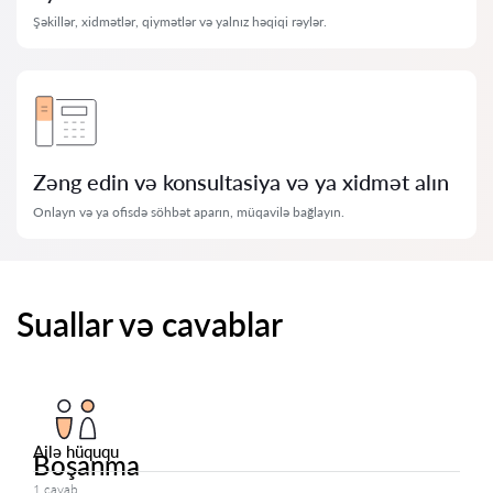
Şəkillər, xidmətlər, qiymətlər və yalnız həqiqi rəylər.
Zəng edin və konsultasiya və ya xidmət alın
Onlayn və ya ofisdə söhbət aparın, müqavilə bağlayın.
Suallar və cavablar
Ailə hüququ
Boşanma
1 cavab