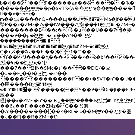
b�>j��)΄��!P�����ԫ��&���;�"k��B�
��������p�SVT�(w��ę��!j����
Vakil-az.com
��x�;�-
m��@J����nQ+���պ��כ��7�Ma�jf��J��ͱ4j���Ѳ�
撆R��x�ZMz�7v��IW���/d��ٞ�Тז�c�ZM~�ji�� ߒ��sQz�����Ԡ��DW��3�De�n"��M�+/
��������B��:�-�u��IJ���7j�委
���9��p�=�'m��AN�ޭ�=/
��������B��:�-
�n&������nUf���������q��x�ZM~�
c��
Ϲ�+,&��Ὰܢ��F[��(�1�*"��
ϒ��"J����ԧ�����<�;�b"�� ���"j���
,�!q�� қ�*]/
���؝�2��7�SMc�s"���ޭ�DQ/�应
�ܢ��F_��!� :�s"��
����7`��������F��+�SVT�n"��IJ�
�应����B ��4�
w�D"��IJ�׭�-`������S��9�Dr�ji��EJ߅��gJ�
应��
矁[��x�ZM~�n"��IB؃��!'����Тѕ��+��(m��IK�ʭ�/|
��ϐܢ��F[��x�ZMz�G�� %嬩
�/c��������[[��<�RI:�:c��MΎ��:z�졾
�ܢ��F[��R�ZM~�D