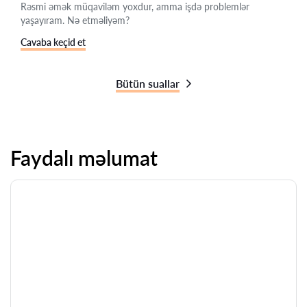
Rəsmi əmək müqaviləm yoxdur, amma işdə problemlər
yaşayıram. Nə etməliyəm?
Cavaba keçid et
Bütün suallar
Faydalı məlumat