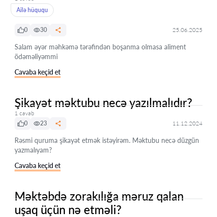
Ailə hüququ
0
30
25.06.2025
Salam əyər məhkəmə tərəfindən boşanma olmasa aliment
ödəməliyəmmi
Cavaba keçid et
Şikayət məktubu necə yazılmalıdır?
1 cavab
0
23
11.12.2024
Rəsmi quruma şikayət etmək istəyirəm. Məktubu necə düzgün
yazmalıyam?
Cavaba keçid et
Məktəbdə zorakılığa məruz qalan
uşaq üçün nə etməli?