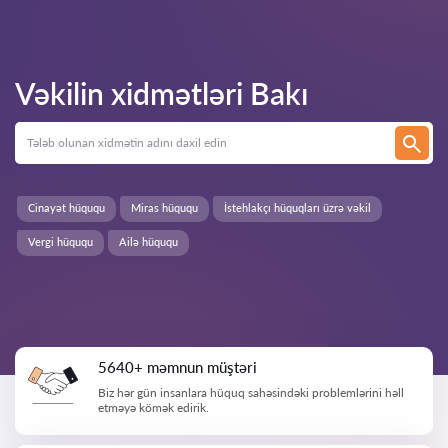
Vəkilin xidmətləri
Bakı
Cinayət hüququ
Miras hüququ
İstehlakçı hüquqları üzrə vəkil
Vergi hüququ
Ailə hüququ
5640+ məmnun müştəri
Biz hər gün insanlara hüquq sahəsindəki problemlərini həll
etməyə kömək edirik.