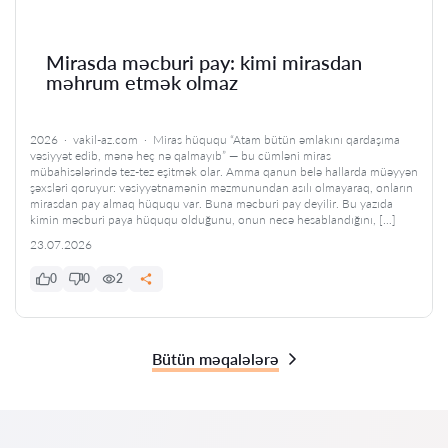
Mirasda məcburi pay: kimi mirasdan
məhrum etmək olmaz
2026 · vakil-az.com · Miras hüququ “Atam bütün əmlakını qardaşıma
vəsiyyət edib, mənə heç nə qalmayıb” — bu cümləni miras
mübahisələrində tez-tez eşitmək olar. Amma qanun belə hallarda müəyyən
şəxsləri qoruyur: vəsiyyətnamənin məzmunundan asılı olmayaraq, onların
mirasdan pay almaq hüququ var. Buna məcburi pay deyilir. Bu yazıda
kimin məcburi paya hüququ olduğunu, onun necə hesablandığını, […]
23.07.2026
0
0
2
Bütün məqalələrə