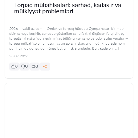
Torpaq mübahisələri: sərhəd, kadastr və
mülkiyyət problemləri
2026 · vakil-az.com · Əmlak və torpaq hüququ Qonşu hasarı bir metr
sizin sahəyə keçirib; sənəddə göstərilən sahə faktiki ölçüdən fərqlidir; eyni
torpağa iki nəfər iddia edir; miras bölünərkən sahə barədə razılıq yoxdur —
torpaq mübahisələri ən uzun və ən gərgin işlərdəndir, çünki burada həm
pul, həm də qonşuluq münasibətləri risk altındadır. Bu yazıda ən […]
23.07.2026
0
0
3