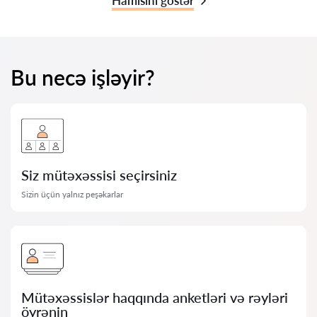
Hamısını göstər
Bu necə işləyir?
Siz mütəxəssisi seçirsiniz
Sizin üçün yalnız peşəkarlar
Mütəxəssislər haqqında anketləri və rəyləri
öyrənin