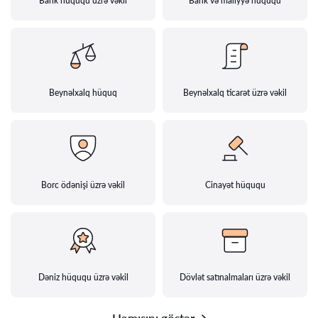
Bank hüququ üzrə vəkil
Bank və maliyyə hüququ
Beynəlxalq hüquq
Beynəlxalq ticarət üzrə vəkil
Borc ödənişi üzrə vəkil
Cinayət hüququ
Dəniz hüququ üzrə vəkil
Dövlət satınalmaları üzrə vəkil