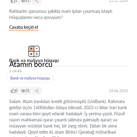
1
21
11.12.2024
Rəhbərim qanunsuz şəkildə məni işdən çıxarmaq istəyir.
Hüquqlarımı necə qoruyum?
Cavaba keçid et
Bank və maliyyə hüququ
Atamın borcu
1 cavab
Bank və maliyyə hüququ
0
31
25.06.2025
Salam. Atam bankdan kredit götürmüşdü (UniBank). Rəhmətə
getdiyi üçün 1600dolları ödəyə bilmədi. 2022-ci ildən bəri bank
məni vərəsə kimi qeyd edərək hədələyir. İş yerimə yazdı. Füzuli
rayon məhkəməsi qərar çıxardı (əlimizə gəlməyib qərar) və
müəyyən müddət bank heç bir zəng etmir, 1ildən bir yenə
hədələyir. Qeyd edim ki, atam Birinci Qarabağ müharibəsi