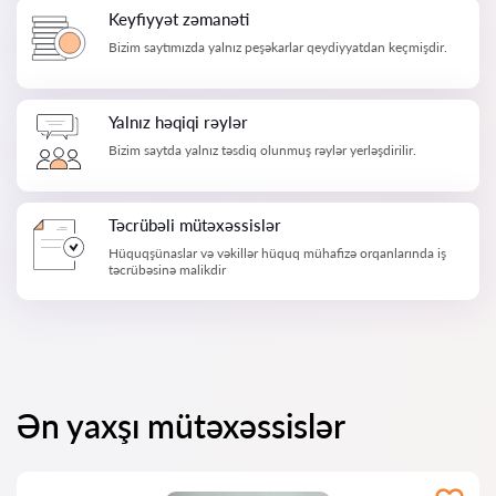
Keyfiyyət zəmanəti
Bizim saytımızda yalnız peşəkarlar qeydiyyatdan keçmişdir.
Yalnız həqiqi rəylər
Bizim saytda yalnız təsdiq olunmuş rəylər yerləşdirilir.
Təcrübəli mütəxəssislər
Hüquqşünaslar və vəkillər hüquq mühafizə orqanlarında iş
təcrübəsinə malikdir
Ən yaxşı mütəxəssislər