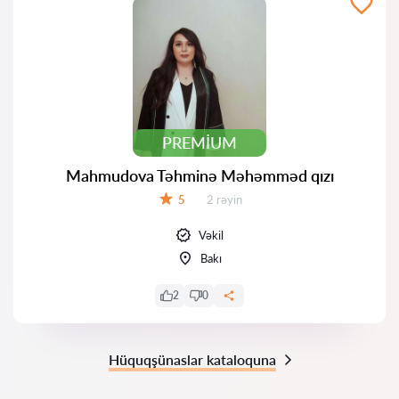
PREMIUM
Mahmudova Təhminə Məhəmməd qızı
Rəylər:
5
2 rəyin
Qiymət:
Vəkil
Bakı
2
0
Hüquqşünaslar kataloquna