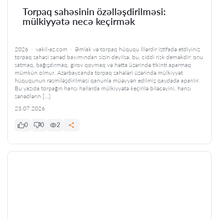
Torpaq sahəsinin özəlləşdirilməsi:
mülkiyyətə necə keçirmək
2026 · vakil-az.com · Əmlak və torpaq hüququ İllərdir istifadə etdiyiniz
torpaq sahəsi sənəd baxımından sizin deyilsə, bu, ciddi risk deməkdir: onu
satmaq, bağışdırmaq, girov qoymaq və hətta üzərində tikinti aparmaq
mümkün olmur. Azərbaycanda torpaq sahələri üzərində mülkiyyət
hüququnun rəsmiləşdirilməsi qanunla müəyyən edilmiş qaydada aparılır.
Bu yazıda torpağın hansı hallarda mülkiyyətə keçirilə biləcəyini, hansı
sənədlərin […]
23.07.2026
0
0
2