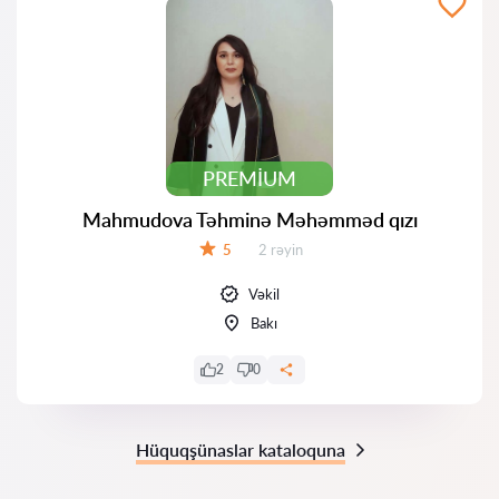
PREMIUM
Mahmudova Təhminə Məhəmməd qızı
Rəylər:
5
2 rəyin
Qiymət:
Vəkil
Bakı
2
0
Hüquqşünaslar kataloquna