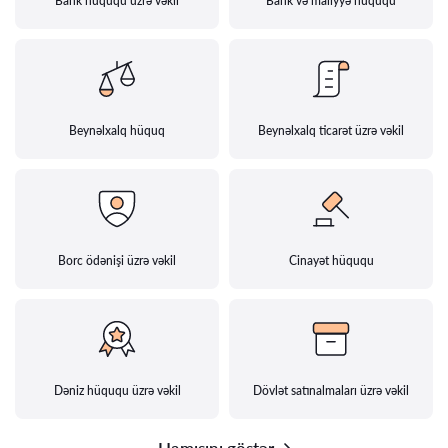
Bank hüququ üzrə vəkil
Bank və maliyyə hüququ
Beynəlxalq hüquq
Beynəlxalq ticarət üzrə vəkil
Borc ödənişi üzrə vəkil
Cinayət hüququ
Dəniz hüququ üzrə vəkil
Dövlət satınalmaları üzrə vəkil