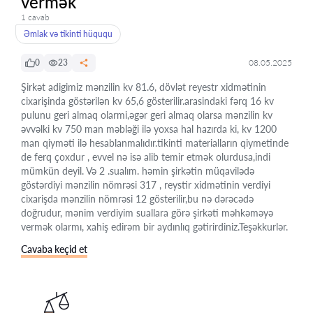
vermək
1 cavab
Əmlak və tikinti hüququ
0
23
08.05.2025
Şirkət adigimiz mənzilin kv 81.6, dövlət reyestr xidmətinin
cixarişinda göstərilən kv 65,6 gösterilir.arasindaki fərq 16 kv
pulunu geri almaq olarmi,əgər geri almaq olarsa mənzilin kv
əvvəlki kv 750 man məbləği ilə yoxsa hal hazırda ki, kv 1200
man qiyməti ilə hesablanmalıdır.tikinti materialların qiymetinde
de ferq çoxdur , evvel nə isə alib temir etmək olurdusa,indi
mümkün deyil. Və 2 .sualım. həmin şirkətin müqavilədə
göstərdiyi mənzilin nömrəsi 317 , reystir xidmətinin verdiyi
cixarişda mənzilin nömrəsi 12 gösterilir,bu nə dərəcədə
doğrudur, mənim verdiyim suallara görə şirkəti məhkəməyə
vermək olarmı, xahiş edirəm bir aydınlıq gətirirdiniz.Teşəkkurlər.
Cavaba keçid et