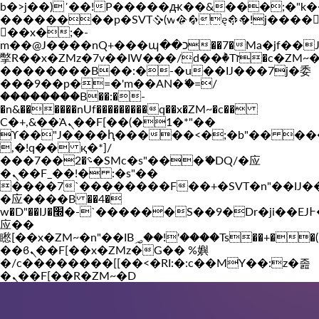
b�>j��)΄��!P�����ԫ��&���;�"k��B�
��������p�SVT�(w��ę��!j����
Vakil-az.com
��x�;�-
m��@J����nQ+���պ��כ��7�Ma�jf��J��ͱ4j���Ѳ�
撆R��x�ZMz�7v��IW���/d��ٞ�Тז�c�ZM~�ji�� ߒ��sQz�����Ԡ��DW��3�De�n"��M�+/
��������B��:�-�u��IJ���7j�委
���9��p�=�'m��AN�ޭ�=/
��������B��:�-
�n&������nUf���������q��x�ZM~�
c��
Ϲ�+,&��Ὰܢ��F[��(�1�*"��
ϒ��"J����ԧ�����<�;�b"�� ���"j���
,�!q�� қ�*]/
���؝�2��7�SMc�s"���ޭ�DQ/�应
�ܢ��F_��!� :�s"��
����7`��������F��+�SVT�n"��IJ�
�应����B ��4�
w�D"��IJ�׭�-`������S��9�Dr�ji��EJ߅��gJ�
应��
矁[��x�ZM~�n"��IB؃��!'����Тѕ��+��(m��IK�ʭ�/|
��ϐܢ��F[��x�ZMz�G�� %嬩
�/c��������[[��<�RI:�:c��MΎ��:z�졾
�ܢ��F[��R�ZM~�D