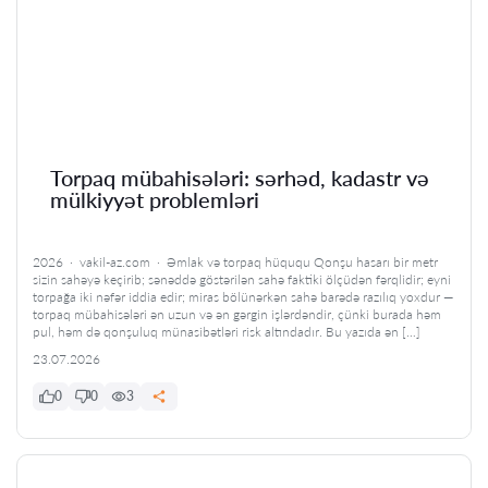
Torpaq mübahisələri: sərhəd, kadastr və
mülkiyyət problemləri
2026 · vakil-az.com · Əmlak və torpaq hüququ Qonşu hasarı bir metr
sizin sahəyə keçirib; sənəddə göstərilən sahə faktiki ölçüdən fərqlidir; eyni
torpağa iki nəfər iddia edir; miras bölünərkən sahə barədə razılıq yoxdur —
torpaq mübahisələri ən uzun və ən gərgin işlərdəndir, çünki burada həm
pul, həm də qonşuluq münasibətləri risk altındadır. Bu yazıda ən […]
23.07.2026
0
0
3