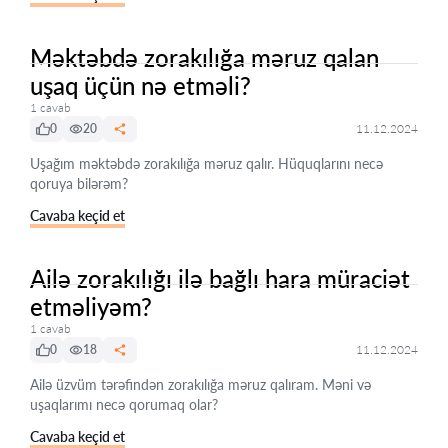
Məktəbdə zorakılığa məruz qalan
uşaq üçün nə etməli?
1 cavab
0
20
11.12.2024
Uşağım məktəbdə zorakılığa məruz qalır. Hüquqlarını necə
qoruya bilərəm?
Cavaba keçid et
Ailə zorakılığı ilə bağlı hara müraciət
etməliyəm?
1 cavab
0
18
11.12.2024
Ailə üzvüm tərəfindən zorakılığa məruz qalıram. Məni və
uşaqlarımı necə qorumaq olar?
Cavaba keçid et