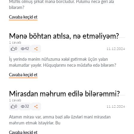
Müflis olmuş şirkət mənə borcludur. Pulumu necə geri ala
bilərəm?
Cavaba keçid et
Mənə böhtan atılsa, nə etməliyəm?
1 cavab
0
42
11.12.2024
İş yerində mənim nüfuzuma xələl gətirmək üçün yalan
məlumatlar yayılır. Hüquqlarımı necə müdafiə edə bilərəm?
Cavaba keçid et
Mirasdan məhrum edilə bilərəmmi?
1 cavab
0
32
11.12.2024
Atamın mirası var, amma bəzi ailə üzvləri məni mirasdan
məhrum etmək istəyirlər. Bu
Cavaba keçid et