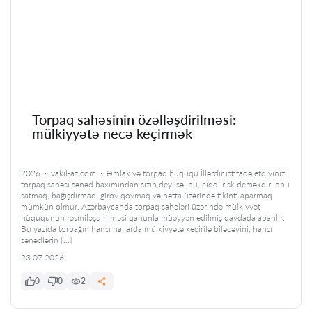
Torpaq sahəsinin özəlləşdirilməsi:
mülkiyyətə necə keçirmək
2026 · vakil-az.com · Əmlak və torpaq hüququ İllərdir istifadə etdiyiniz
torpaq sahəsi sənəd baxımından sizin deyilsə, bu, ciddi risk deməkdir: onu
satmaq, bağışdırmaq, girov qoymaq və hətta üzərində tikinti aparmaq
mümkün olmur. Azərbaycanda torpaq sahələri üzərində mülkiyyət
hüququnun rəsmiləşdirilməsi qanunla müəyyən edilmiş qaydada aparılır.
Bu yazıda torpağın hansı hallarda mülkiyyətə keçirilə biləcəyini, hansı
sənədlərin […]
23.07.2026
0
0
2