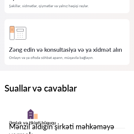
Şəkillər, xidmətlər, qiymətlər və yalnız həqiqi rəylər.
Zəng edin və konsultasiya və ya xidmət alın
Onlayn və ya ofisdə söhbət aparın, müqavilə bağlayın.
Suallar və cavablar
Əmlak və tikinti hüququ
Mənzil aldigin şirkəti məhkəməyə