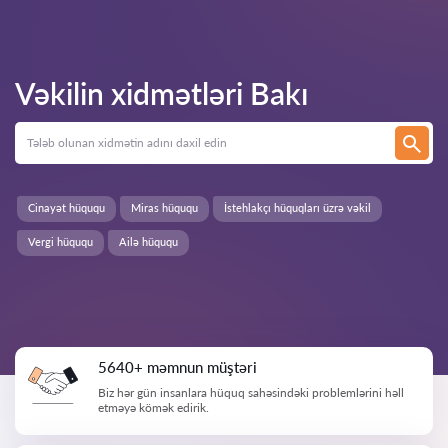
Vəkilin xidmətləri
Bakı
Cinayət hüququ
Miras hüququ
İstehlakçı hüquqları üzrə vəkil
Vergi hüququ
Ailə hüququ
5640+ məmnun müştəri
Biz hər gün insanlara hüquq sahəsindəki problemlərini həll
etməyə kömək edirik.