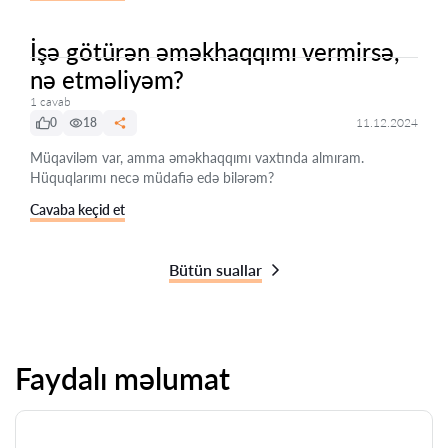
İşə götürən əməkhaqqımı vermirsə,
nə etməliyəm?
1 cavab
0
18
11.12.2024
Müqaviləm var, amma əməkhaqqımı vaxtında almıram.
Hüquqlarımı necə müdafiə edə bilərəm?
Cavaba keçid et
Bütün suallar
Faydalı məlumat