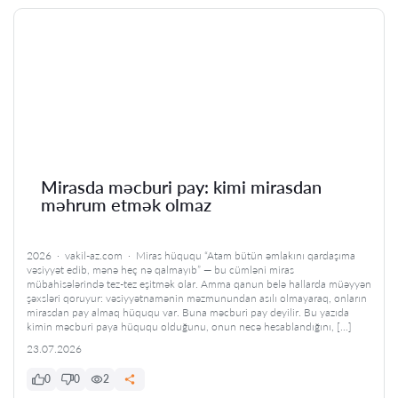
Mirasda məcburi pay: kimi mirasdan
məhrum etmək olmaz
2026 · vakil-az.com · Miras hüququ “Atam bütün əmlakını qardaşıma
vəsiyyət edib, mənə heç nə qalmayıb” — bu cümləni miras
mübahisələrində tez-tez eşitmək olar. Amma qanun belə hallarda müəyyən
şəxsləri qoruyur: vəsiyyətnamənin məzmunundan asılı olmayaraq, onların
mirasdan pay almaq hüququ var. Buna məcburi pay deyilir. Bu yazıda
kimin məcburi paya hüququ olduğunu, onun necə hesablandığını, […]
23.07.2026
0
0
2