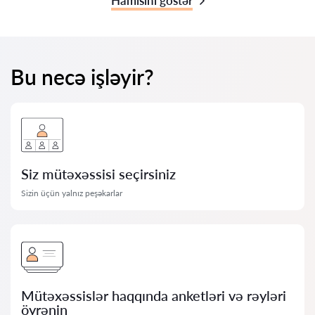
Hamısını göstər
Bu necə işləyir?
Siz mütəxəssisi seçirsiniz
Sizin üçün yalnız peşəkarlar
Mütəxəssislər haqqında anketləri və rəyləri
öyrənin