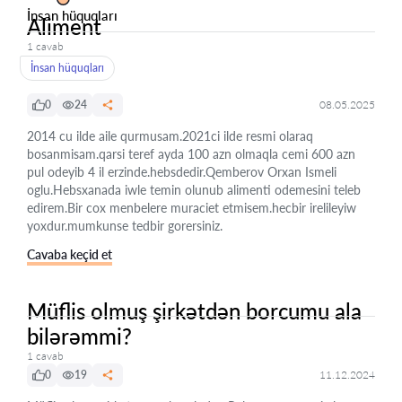
İnsan hüquqları
Aliment
1 cavab
İnsan hüquqları
0
24
08.05.2025
2014 cu ilde aile qurmusam.2021ci ilde resmi olaraq
bosanmisam.qarsi teref ayda 100 azn olmaqla cemi 600 azn
pul odeyib 4 il erzinde.hebsdedir.Qemberov Orxan Ismeli
oglu.Hebsxanada iwle temin olunub alimenti odemesini teleb
edirem.Bir cox menbelere muraciet etmisem.hecbir irelileyiw
yoxdur.mumkunse tedbir gorersiniz.
Cavaba keçid et
Müflis olmuş şirkətdən borcumu ala
bilərəmmi?
1 cavab
0
19
11.12.2024