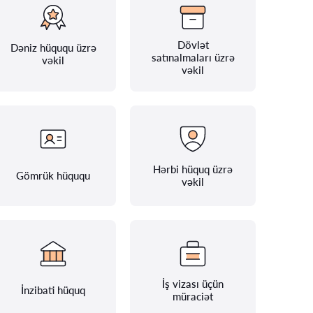
Dövlət
Dəniz hüququ üzrə
satınalmaları üzrə
vəkil
vəkil
Hərbi hüquq üzrə
Gömrük hüququ
vəkil
İş vizası üçün
İnzibati hüquq
müraciət