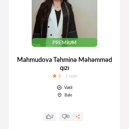
PREMIUM
Mahmudova Təhminə Məhəmməd
qızı
Rəylər:
5
2 rəyin
Qiymət:
Vəkil
Bakı
2
0