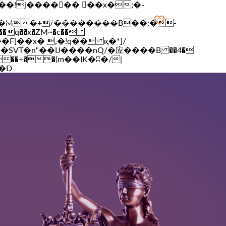
n xidmətlər
Məqalələr
Suallar
Seçilmişlər
q��x�ZM~�
c��
[��R�ZM~�D