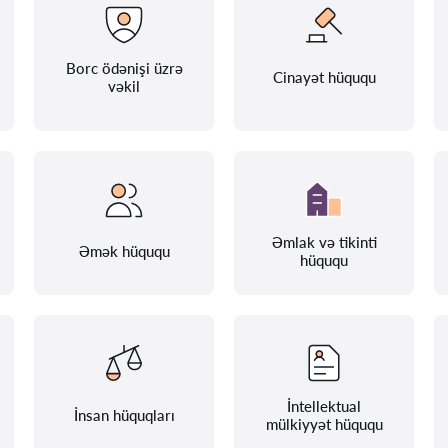
Borc ödənişi üzrə
Cinayət hüququ
vəkil
Əmlak və tikinti
Əmək hüququ
hüququ
İntellektual
İnsan hüquqları
mülkiyyət hüququ