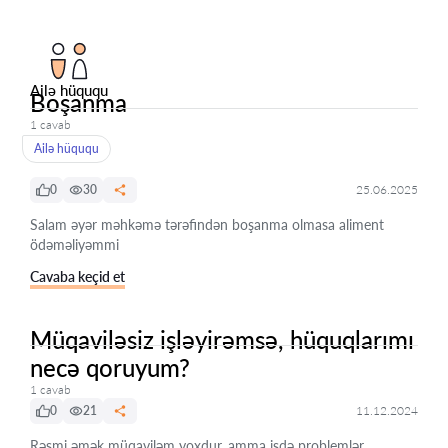
Ailə hüququ
Boşanma
1 cavab
Ailə hüququ
0
30
25.06.2025
Salam əyər məhkəmə tərəfindən boşanma olmasa aliment
ödəməliyəmmi
Cavaba keçid et
Müqaviləsiz işləyirəmsə, hüquqlarımı
necə qoruyum?
1 cavab
0
21
11.12.2024
Rəsmi əmək müqaviləm yoxdur, amma işdə problemlər