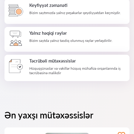
Keyfiyyət zəmanəti
Bizim saytımızda yalnız peşəkarlar qeydiyyatdan keçmişdir.
Yalnız həqiqi rəylər
Bizim saytda yalnız təsdiq olunmuş rəylər yerləşdirilir.
Təcrübəli mütəxəssislər
Hüquqşünaslar və vəkillər hüquq mühafizə orqanlarında iş
təcrübəsinə malikdir
Ən yaxşı mütəxəssislər