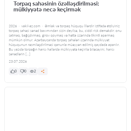
Torpaq sahəsinin özəlləşdirilməsi:
mülkiyyətə necə keçirmək
2026 · vakil-az.com · Əmlak və torpaq hüququ İllərdir istifadə etdiyiniz
torpaq sahəsi sənəd baxımından sizin deyilsə, bu, ciddi risk deməkdir: onu
satmaq, bağışdırmaq, girov qoymaq və hətta üzərində tikinti aparmaq
mümkün olmur. Azərbaycanda torpaq sahələri üzərində mülkiyyət
hüququnun rəsmiləşdirilməsi qanunla müəyyən edilmiş qaydada aparılır.
Bu yazıda torpağın hansı hallarda mülkiyyətə keçirilə biləcəyini, hansı
sənədlərin […]
23.07.2026
0
0
2