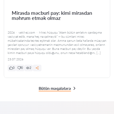
Mirasda məcburi pay: kimi mirasdan
məhrum etmək olmaz
2026 · vakil-az.com · Miras hüququ “Atam bütün əmlakını qardaşıma
vəsiyyət edib, mənə heç nə qalmayıb” — bu cümləni miras
mübahisələrində tez-tez eşitmək olar. Amma qanun belə hallarda müəyyən
şəxsləri qoruyur: vəsiyyətnamənin məzmunundan asılı olmayaraq, onların
mirasdan pay almaq hüququ var. Buna məcburi pay deyilir. Bu yazıda
kimin məcburi paya hüququ olduğunu, onun necə hesablandığını, […]
23.07.2026
0
0
2
Bütün məqalələrə