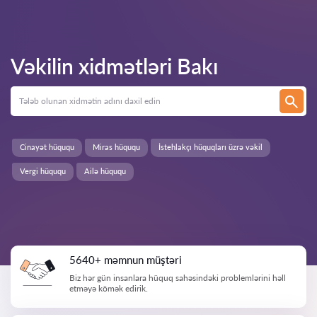
Vəkilin xidmətləri
Bakı
Cinayət hüququ
Miras hüququ
İstehlakçı hüquqları üzrə vəkil
Vergi hüququ
Ailə hüququ
5640+ məmnun müştəri
Biz hər gün insanlara hüquq sahəsindəki problemlərini həll
etməyə kömək edirik.