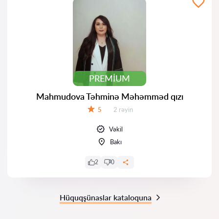
PREMIUM
Mahmudova Təhminə Məhəmməd qızı
Rəylər:
5
2 rəyin
Qiymət:
Vəkil
Bakı
2
0
Hüquqşünaslar kataloquna