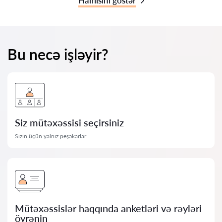
Hamısını göstər
Bu necə işləyir?
Siz mütəxəssisi seçirsiniz
Sizin üçün yalnız peşəkarlar
Mütəxəssislər haqqında anketləri və rəyləri
öyrənin