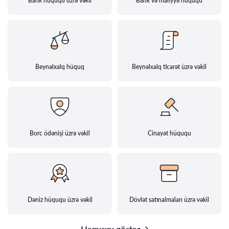
Bank hüququ üzrə vəkil
Bank və maliyyə hüququ
Beynəlxalq hüquq
Beynəlxalq ticarət üzrə vəkil
Borc ödənişi üzrə vəkil
Cinayət hüququ
Dəniz hüququ üzrə vəkil
Dövlət satınalmaları üzrə vəkil