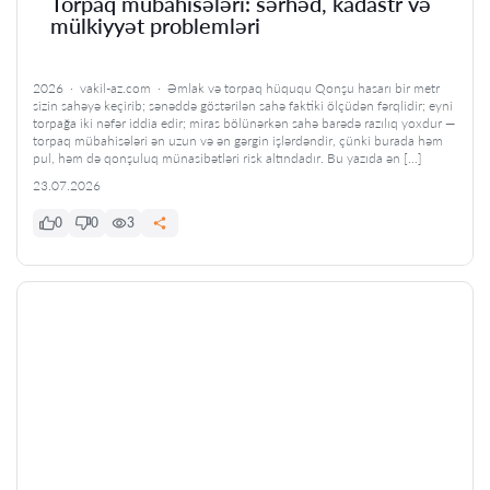
Torpaq mübahisələri: sərhəd, kadastr və
mülkiyyət problemləri
2026 · vakil-az.com · Əmlak və torpaq hüququ Qonşu hasarı bir metr
sizin sahəyə keçirib; sənəddə göstərilən sahə faktiki ölçüdən fərqlidir; eyni
torpağa iki nəfər iddia edir; miras bölünərkən sahə barədə razılıq yoxdur —
torpaq mübahisələri ən uzun və ən gərgin işlərdəndir, çünki burada həm
pul, həm də qonşuluq münasibətləri risk altındadır. Bu yazıda ən […]
23.07.2026
0
0
3