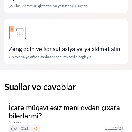
Şəkillər, xidmətlər, qiymətlər və yalnız həqiqi rəylər.
Zəng edin və konsultasiya və ya xidmət alın
Onlayn və ya ofisdə söhbət aparın, müqavilə bağlayın.
Suallar və cavablar
İcarə müqaviləsiz məni evdən çıxara
bilərlərmi?
1 cavab
0
21
11.12.2024