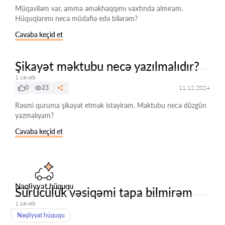
Müqaviləm var, amma əməkhaqqımı vaxtında almıram.
Hüquqlarımı necə müdafiə edə bilərəm?
Cavaba keçid et
Şikayət məktubu necə yazılmalıdır?
1 cavab
0
23
11.12.2024
Rəsmi quruma şikayət etmək istəyirəm. Məktubu necə düzgün
yazmalıyam?
Cavaba keçid et
Nəqliyyat hüququ
Sürücülük vəsiqəmi tapa bilmirəm
1 cavab
Nəqliyyat hüququ