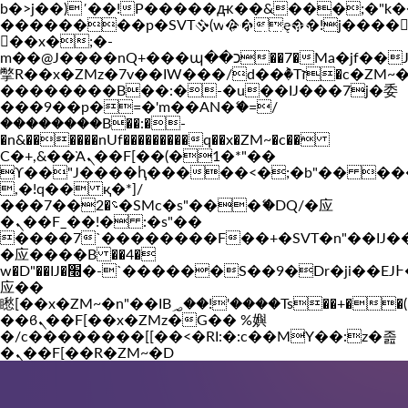
b�>j��)΄��!P�����ԫ��&���;�"k��B�
��������p�SVT�(w��ę��!j����
Vakil-az.com
��x�;�-
m��@J����nQ+���պ��כ��7�Ma�jf��J��ͱ4j���Ѳ�
撆R��x�ZMz�7v��IW���/d��ٞ�Тז�c�ZM~�ji�� ߒ��sQz�����Ԡ��DW��3�De�n"��M�+/
��������B��:�-�u��IJ���7j�委
���9��p�=�'m��AN�ޭ�=/
��������B��:�-
�n&������nUf���������q��x�ZM~�
c��
Ϲ�+,&��Ὰܢ��F[��(�1�*"��
ϒ��"J����ԧ�����<�;�b"�� ���"j���
,�!q�� қ�*]/
���؝�2��7�SMc�s"���ޭ�DQ/�应
�ܢ��F_��!� :�s"��
����7`��������F��+�SVT�n"��IJ�
�应����B ��4�
w�D"��IJ�׭�-`������S��9�Dr�ji��EJ߅��gJ�
应��
矁[��x�ZM~�n"��IB؃��!'����Тѕ��+��(m��IK�ʭ�/|
��ϐܢ��F[��x�ZMz�G�� %嬩
�/c��������[[��<�RI:�:c��MΎ��:z�졾
�ܢ��F[��R�ZM~�D