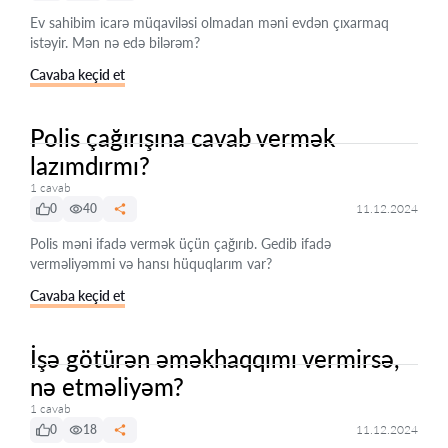
Ev sahibim icarə müqaviləsi olmadan məni evdən çıxarmaq
istəyir. Mən nə edə bilərəm?
Cavaba keçid et
Polis çağırışına cavab vermək
lazımdırmı?
1 cavab
0
40
11.12.2024
Polis məni ifadə vermək üçün çağırıb. Gedib ifadə
verməliyəmmi və hansı hüquqlarım var?
Cavaba keçid et
İşə götürən əməkhaqqımı vermirsə,
nə etməliyəm?
1 cavab
0
18
11.12.2024