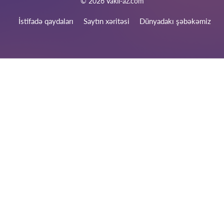
© 2026 Vakil-az.com
İstifadə qaydaları
Saytın xəritəsi
Dünyadakı şəbəkəmiz