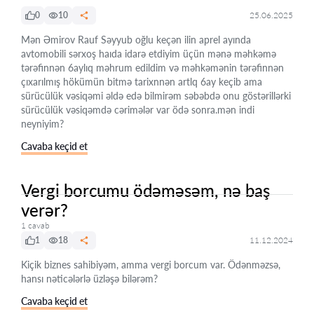
0
10
25.06.2025
Mən Əmirov Rauf Səyyub oğlu keçən ilin aprel ayında
avtomobili sərxoş haıda idarə etdiyim üçün mənə məhkəmə
tərəfinnən 6aylıq məhrum edildim və məhkəmənin tərəfinnən
çıxarılmış hökümün bitmə tarixnnən artlq 6ay keçib ama
sürücülük vəsiqəmi əldə edə bilmirəm səbəbdə onu göstərillərki
sürücülük vəsiqəmdə cərimələr var ödə sonra.mən indi
neyniyim?
Cavaba keçid et
Vergi borcumu ödəməsəm, nə baş
verər?
1 cavab
1
18
11.12.2024
Kiçik biznes sahibiyəm, amma vergi borcum var. Ödənməzsə,
hansı nəticələrlə üzləşə bilərəm?
Cavaba keçid et