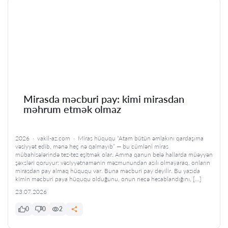
Mirasda məcburi pay: kimi mirasdan
məhrum etmək olmaz
2026 · vakil-az.com · Miras hüququ “Atam bütün əmlakını qardaşıma
vəsiyyət edib, mənə heç nə qalmayıb” — bu cümləni miras
mübahisələrində tez-tez eşitmək olar. Amma qanun belə hallarda müəyyən
şəxsləri qoruyur: vəsiyyətnamənin məzmunundan asılı olmayaraq, onların
mirasdan pay almaq hüququ var. Buna məcburi pay deyilir. Bu yazıda
kimin məcburi paya hüququ olduğunu, onun necə hesablandığını, […]
23.07.2026
0
0
2