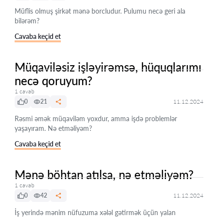
Müflis olmuş şirkət mənə borcludur. Pulumu necə geri ala
bilərəm?
Cavaba keçid et
Müqaviləsiz işləyirəmsə, hüquqlarımı
necə qoruyum?
1 cavab
0
21
11.12.2024
Rəsmi əmək müqaviləm yoxdur, amma işdə problemlər
yaşayıram. Nə etməliyəm?
Cavaba keçid et
Mənə böhtan atılsa, nə etməliyəm?
1 cavab
0
42
11.12.2024
İş yerində mənim nüfuzuma xələl gətirmək üçün yalan