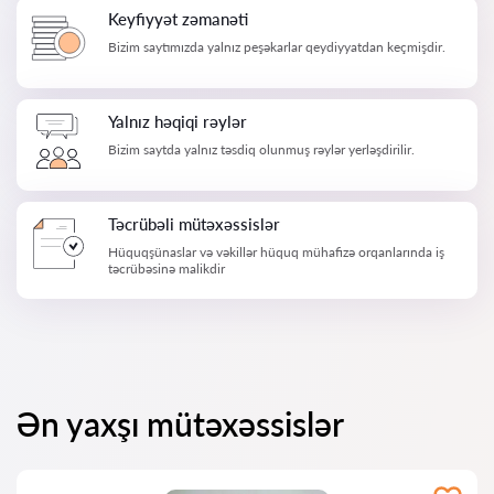
Keyfiyyət zəmanəti
Bizim saytımızda yalnız peşəkarlar qeydiyyatdan keçmişdir.
Yalnız həqiqi rəylər
Bizim saytda yalnız təsdiq olunmuş rəylər yerləşdirilir.
Təcrübəli mütəxəssislər
Hüquqşünaslar və vəkillər hüquq mühafizə orqanlarında iş
təcrübəsinə malikdir
Ən yaxşı mütəxəssislər