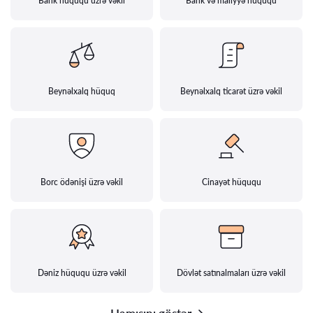
Bank hüququ üzrə vəkil
Bank və maliyyə hüququ
Beynəlxalq hüquq
Beynəlxalq ticarət üzrə vəkil
Borc ödənişi üzrə vəkil
Cinayət hüququ
Dəniz hüququ üzrə vəkil
Dövlət satınalmaları üzrə vəkil