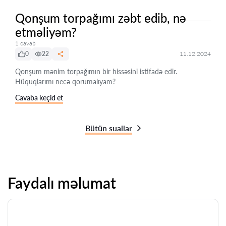
Qonşum torpağımı zəbt edib, nə
etməliyəm?
1 cavab
0
22
11.12.2024
Qonşum mənim torpağımın bir hissəsini istifadə edir.
Hüquqlarımı necə qorumalıyam?
Cavaba keçid et
Bütün suallar
Faydalı məlumat