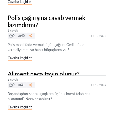
Cavaba keçid et
Polis çağırışına cavab vermək
lazımdırmı?
1 cavab
0
40
11.12.2024
Polis məni ifadə vermək üçün çağırıb. Gedib ifadə
verməliyəmmi və hansı hüquqlarım var?
Cavaba keçid et
Aliment necə təyin olunur?
1 cavab
0
31
11.12.2024
Boşandıqdan sonra uşaqlarım üçün aliment tələb edə
bilərəmmi? Necə hesablanır?
Cavaba keçid et