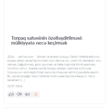
Torpaq sahəsinin özəlləşdirilməsi:
mülkiyyətə necə keçirmək
2026 · vakil-az.com · Əmlak və torpaq hüququ İllərdir istifadə etdiyiniz
torpaq sahəsi sənəd baxımından sizin deyilsə, bu, ciddi risk deməkdir: onu
satmaq, bağışdırmaq, girov qoymaq və hətta üzərində tikinti aparmaq
mümkün olmur. Azərbaycanda torpaq sahələri üzərində mülkiyyət
hüququnun rəsmiləşdirilməsi qanunla müəyyən edilmiş qaydada aparılır.
Bu yazıda torpağın hansı hallarda mülkiyyətə keçirilə biləcəyini, hansı
sənədlərin […]
23.07.2026
0
0
2