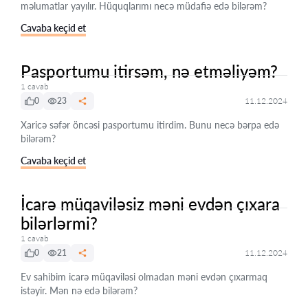
məlumatlar yayılır. Hüquqlarımı necə müdafiə edə bilərəm?
Cavaba keçid et
Pasportumu itirsəm, nə etməliyəm?
1 cavab
0
23
11.12.2024
Xaricə səfər öncəsi pasportumu itirdim. Bunu necə bərpa edə
bilərəm?
Cavaba keçid et
İcarə müqaviləsiz məni evdən çıxara
bilərlərmi?
1 cavab
0
21
11.12.2024
Ev sahibim icarə müqaviləsi olmadan məni evdən çıxarmaq
istəyir. Mən nə edə bilərəm?