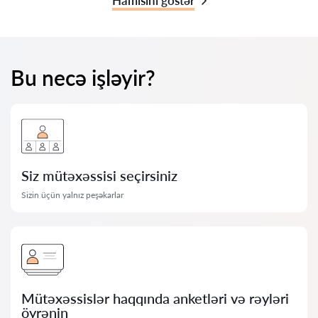
Hamısını göstər
Bu necə işləyir?
Siz mütəxəssisi seçirsiniz
Sizin üçün yalnız peşəkarlar
Mütəxəssislər haqqında anketləri və rəyləri
öyrənin