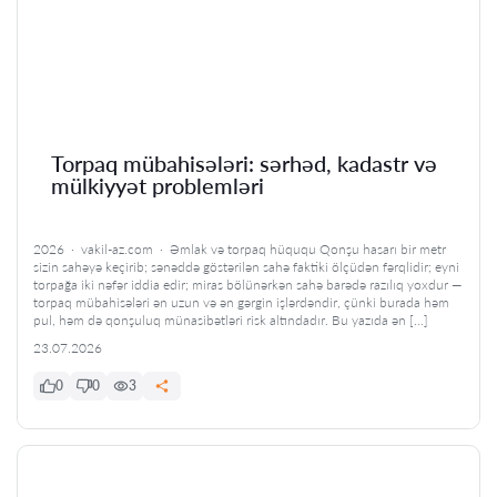
Torpaq mübahisələri: sərhəd, kadastr və
mülkiyyət problemləri
2026 · vakil-az.com · Əmlak və torpaq hüququ Qonşu hasarı bir metr
sizin sahəyə keçirib; sənəddə göstərilən sahə faktiki ölçüdən fərqlidir; eyni
torpağa iki nəfər iddia edir; miras bölünərkən sahə barədə razılıq yoxdur —
torpaq mübahisələri ən uzun və ən gərgin işlərdəndir, çünki burada həm
pul, həm də qonşuluq münasibətləri risk altındadır. Bu yazıda ən […]
23.07.2026
0
0
3