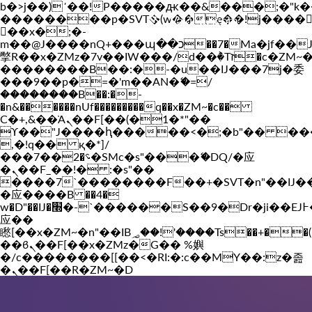
b�>j��)΄��!P�����ԫ��&���;�"k��B�
��������p�SVT�(w��ę��!j����
Vakil-az.com
��x�;�-
m��@J����nQ+���պ��כ��7�Ma�jf��J��ͱ4j���Ѳ�
撆R��x�ZMz�7v��IW���/d��ٞ�Тז�c�ZM~�ji�� ߒ��sQz�����Ԡ��DW��3�De�n"��M�+/
��������B��:�-�u��IJ���7j�委
���9��p�=�'m��AN�ޭ�=/
��������B��:�-
�n&������nUf���������q��x�ZM~�
c��
Ϲ�+,&��Ὰܢ��F[��(�1�*"��
ϒ��"J����ԧ�����<�;�b"�� ���"j���
,�!q�� қ�*]/
���؝�2��7�SMc�s"���ޭ�DQ/�应
�ܢ��F_��!� :�s"��
����7`��������F��+�SVT�n"��IJ�
�应����B ��4�
w�D"��IJ�׭�-`������S��9�Dr�ji��EJ߅��gJ�
应��
矁[��x�ZM~�n"��IB؃��!'����Тѕ��+��(m��IK�ʭ�/|
��ϐܢ��F[��x�ZMz�G�� %嬩
�/c��������[[��<�RI:�:c��MΎ��:z�졾
�ܢ��F[��R�ZM~�D