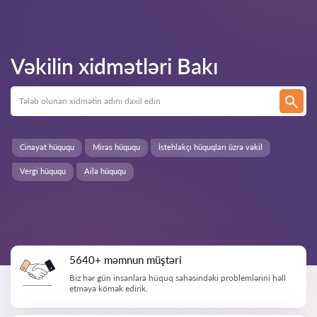
Vəkilin xidmətləri
Bakı
Cinayət hüququ
Miras hüququ
İstehlakçı hüquqları üzrə vəkil
Vergi hüququ
Ailə hüququ
5640+ məmnun müştəri
Biz hər gün insanlara hüquq sahəsindəki problemlərini həll
etməyə kömək edirik.