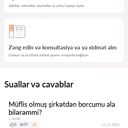
Şəkillər, xidmətlər, qiymətlər və yalnız həqiqi rəylər.
Zəng edin və konsultasiya və ya xidmət alın
Onlayn və ya ofisdə söhbət aparın, müqavilə bağlayın.
Suallar və cavablar
Müflis olmuş şirkətdən borcumu ala
bilərəmmi?
1 cavab
0
19
11.12.2024