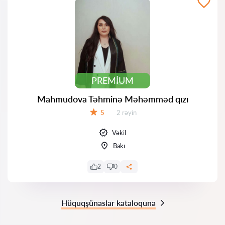
PREMIUM
Mahmudova Təhminə Məhəmməd qızı
Rəylər:
5
2 rəyin
Qiymət:
Vəkil
Bakı
2
0
Hüquqşünaslar kataloquna