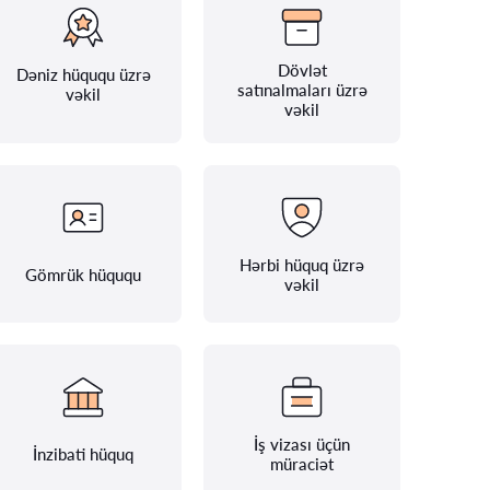
Dövlət
Dəniz hüququ üzrə
satınalmaları üzrə
vəkil
vəkil
Hərbi hüquq üzrə
Gömrük hüququ
vəkil
İş vizası üçün
İnzibati hüquq
müraciət