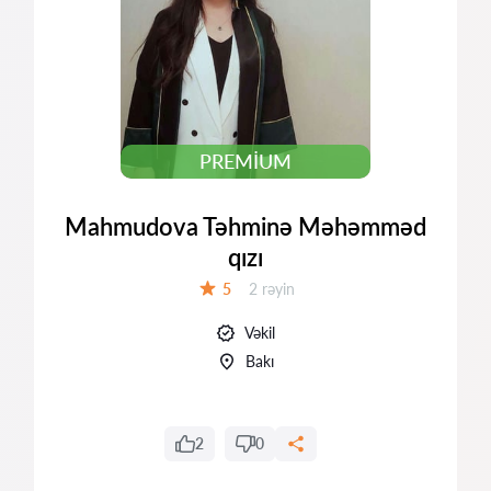
PREMIUM
Mahmudova Təhminə Məhəmməd
qızı
Rəylər:
5
2 rəyin
Qiymət:
Vəkil
Bakı
2
0