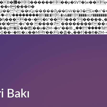
��x�;�-
Xidmət haqqında
Hüquqşünasın konsultasiyası Bakı də
Bütü
��������B��:�-�n&������nUf���������
��ϐܢ��F[��x�ZMz�G�� %嬩�/c��������[[��<�RI:�:c��MΎ��:z�졾�ܢ��F
ri
Bakı