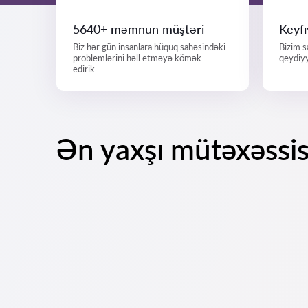
5640+ məmnun müştəri
Keyf
Biz hər gün insanlara hüquq sahəsindəki
Bizim s
problemlərini həll etməyə kömək
qeydiyy
edirik.
Ən yaxşı mütəxəssis