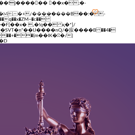
n xidmətlər
Məqalələr
Suallar
Seçilmişlər
q��x�ZM~�
c��
[��R�ZM~�D