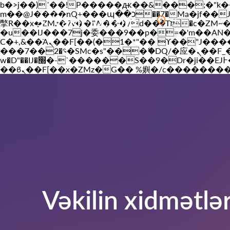
b�>j��)΄��!P�����ԫ��&���;�"k��B�޶�}��������p�SVT�(w��ę��!j������ 
m��@J����nQ+���պ��כ��7�Ma�jf��J��ͱ4j���Ѳ�
Vakil-az.com
Bakı
撆R��x�ZMz�7v��IW���/d��ٞ�Тז�c�ZM~�ji�� ߒ��sQz�����Ԡ��DW��3�De�n"��M�+/��������B��:�-
�u��IJ���7j�委���9��p�=�'m��AN�ޭ�=/
Ϲ�+,&��Ὰܢ��F[��(�1�*"�� ϒ��"J����ԧ�����<�;�b"�� ���"j�����ܢ��F[��x� ,�!q�� қ�*]/
���؝�2��7�SMc�s"���ޭ�DQ/�应�ܢ��F_��!� :�s"�� ����7`��������F��+�SVT�n"��IJ����nQ/�应����B ��4�
w�D"��IJ�׭�-`������S��9�Dr�ji��EJ߅��gJ�应��矁[��x�ZM~�n"��IB؃��!'����Тѕ��+��(m��IK�ʭ�/|
Vəkilin xidmətlə