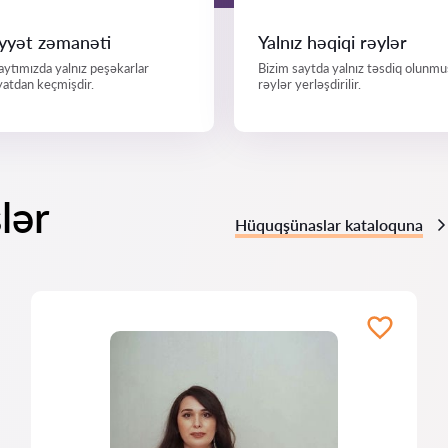
iyyət zəmanəti
Yalnız həqiqi rəylər
aytımızda yalnız peşəkarlar
Bizim saytda yalnız təsdiq olunmu
atdan keçmişdir.
rəylər yerləşdirilir.
lər
Hüquqşünaslar kataloquna