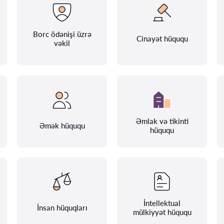
Borc ödənişi üzrə
Cinayət hüququ
vəkil
Əmlak və tikinti
Əmək hüququ
hüququ
İntellektual
İnsan hüquqları
mülkiyyət hüququ