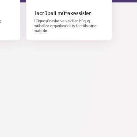
Təcrübəli mütəxəssislər
ş
Hüquqşünaslar və vəkillər hüquq
mühafizə orqanlarında iş təcrübəsinə
malikdir