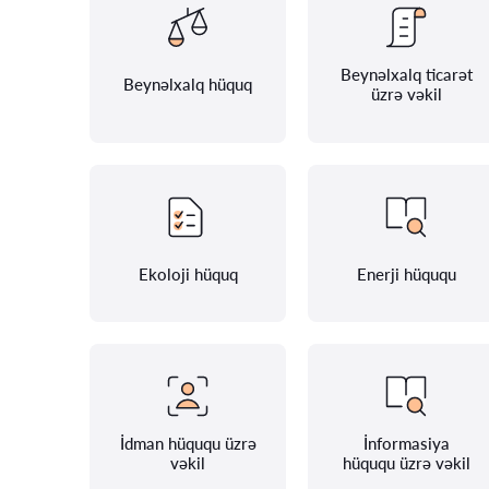
Beynəlxalq ticarət
Beynəlxalq hüquq
üzrə vəkil
Ekoloji hüquq
Enerji hüququ
İdman hüququ üzrə
İnformasiya
vəkil
hüququ üzrə vəkil