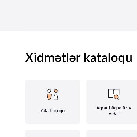
Xidmətlər kataloqu
Aqrar hüquq üzrə
Ailə hüququ
vəkil