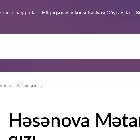
Xidmət haqqında
Hüquqşünasın konsultasiyası Göyçay də
B
ətanət Rəhim qızı
Həsənova Məta
qızı