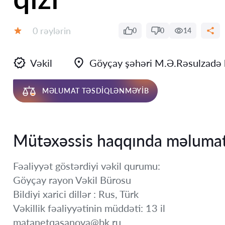
Rəylər:
0 rəylərin
0
0
14
Qiymət:
Vəkil
Göyçay şəhəri M.Ə.Rəsulzadə 
MƏLUMAT TƏSDIQLƏNMƏYIB
Mütəxəssis haqqında məluma
Fəaliyyət göstərdiyi vəkil qurumu:
Göyçay rayon Vəkil Bürosu
Bildiyi xarici dillər : Rus, Türk
Vəkillik fəaliyyətinin müddəti: 13 il
matanetqasanova@bk.ru