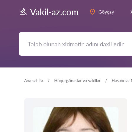
Vakil-az.com
Göyçay
Ana səhifə
Hüquqşünaslar və vəkillər
Həsənova M