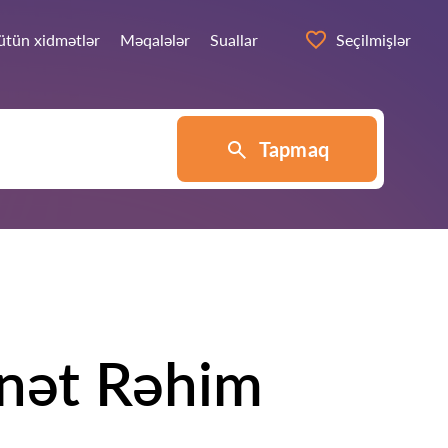
ütün xidmətlər
Məqalələr
Suallar
Seçilmişlər
Tapmaq
nət Rəhim