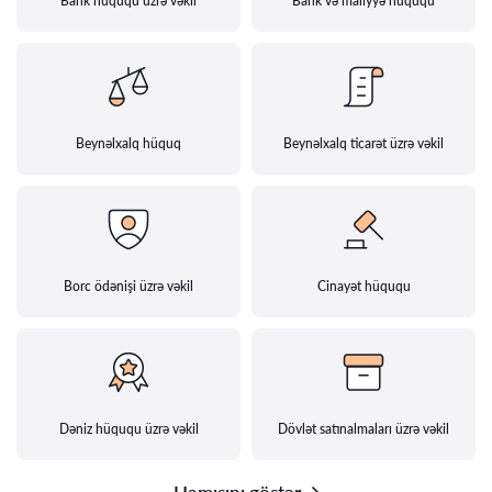
Bank hüququ üzrə vəkil
Bank və maliyyə hüququ
Beynəlxalq hüquq
Beynəlxalq ticarət üzrə vəkil
Borc ödənişi üzrə vəkil
Cinayət hüququ
Dəniz hüququ üzrə vəkil
Dövlət satınalmaları üzrə vəkil