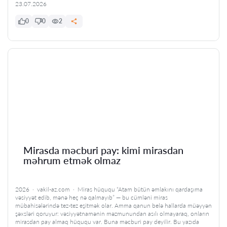
23.07.2026
0
0
2
Mirasda məcburi pay: kimi mirasdan
məhrum etmək olmaz
2026 · vakil-az.com · Miras hüququ “Atam bütün əmlakını qardaşıma
vəsiyyət edib, mənə heç nə qalmayıb” — bu cümləni miras
mübahisələrində tez-tez eşitmək olar. Amma qanun belə hallarda müəyyən
şəxsləri qoruyur: vəsiyyətnamənin məzmunundan asılı olmayaraq, onların
mirasdan pay almaq hüququ var. Buna məcburi pay deyilir. Bu yazıda