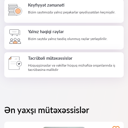
Keyfiyyət zəmanəti
Bizim saytımızda yalnız peşəkarlar qeydiyyatdan keçmişdir.
Yalnız həqiqi rəylər
Bizim saytda yalnız təsdiq olunmuş rəylər yerləşdirilir.
Təcrübəli mütəxəssislər
Hüquqşünaslar və vəkillər hüquq mühafizə orqanlarında iş
təcrübəsinə malikdir
Ən yaxşı mütəxəssislər