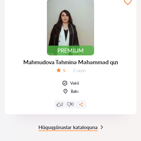
PREMIUM
Mahmudova Təhminə Məhəmməd qızı
Rəylər:
5
2 rəyin
Qiymət:
Vəkil
Bakı
2
0
Hüquqşünaslar kataloquna