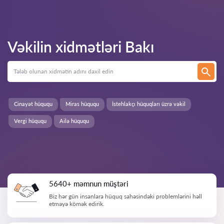
Vəkilin xidmətləri
Bakı
Cinayət hüququ
Miras hüququ
İstehlakçı hüquqları üzrə vəkil
Vergi hüququ
Ailə hüququ
5640+ məmnun müştəri
Biz hər gün insanlara hüquq sahəsindəki problemlərini həll
etməyə kömək edirik.