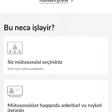
Hamısını göstər
Bu necə işləyir?
Siz mütəxəssisi seçirsiniz
Sizin üçün yalnız peşəkarlar
Mütəxəssislər haqqında anketləri və rəyləri
öyrənin