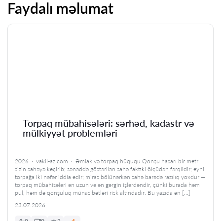
Faydalı məlumat
Torpaq mübahisələri: sərhəd, kadastr və
mülkiyyət problemləri
2026 · vakil-az.com · Əmlak və torpaq hüququ Qonşu hasarı bir metr
sizin sahəyə keçirib; sənəddə göstərilən sahə faktiki ölçüdən fərqlidir; eyni
torpağa iki nəfər iddia edir; miras bölünərkən sahə barədə razılıq yoxdur —
torpaq mübahisələri ən uzun və ən gərgin işlərdəndir, çünki burada həm
pul, həm də qonşuluq münasibətləri risk altındadır. Bu yazıda ən […]
23.07.2026