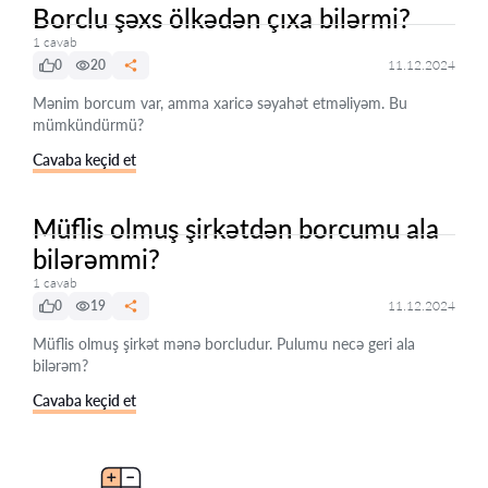
Borclu şəxs ölkədən çıxa bilərmi?
1 cavab
0
20
11.12.2024
Mənim borcum var, amma xaricə səyahət etməliyəm. Bu
mümkündürmü?
Cavaba keçid et
Müflis olmuş şirkətdən borcumu ala
bilərəmmi?
1 cavab
0
19
11.12.2024
Müflis olmuş şirkət mənə borcludur. Pulumu necə geri ala
bilərəm?
Cavaba keçid et