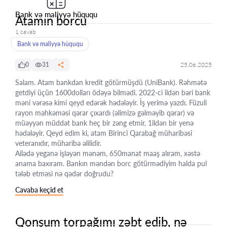
Bank və maliyyə hüququ
Atamın borcu
1 cavab
Bank və maliyyə hüququ
0
31
25.06.2025
Salam. Atam bankdan kredit götürmüşdü (UniBank). Rəhmətə
getdiyi üçün 1600dolları ödəyə bilmədi. 2022-ci ildən bəri bank
məni vərəsə kimi qeyd edərək hədələyir. İş yerimə yazdı. Füzuli
rayon məhkəməsi qərar çıxardı (əlimizə gəlməyib qərar) və
müəyyən müddət bank heç bir zəng etmir, 1ildən bir yenə
hədələyir. Qeyd edim ki, atam Birinci Qarabağ müharibəsi
veteranıdır, müharibə əlilidir.
Ailədə yeganə işləyən mənəm, 650manat maaş alıram, xəstə
anama baxıram. Bankın məndən borc götürmədiyim halda pul
tələb etməsi nə qədər doğrudu?
Cavaba keçid et
Qonşum torpağımı zəbt edib, nə