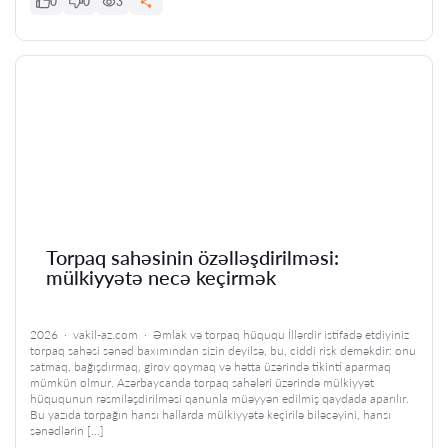
0
0
3
Torpaq sahəsinin özəlləşdirilməsi:
mülkiyyətə necə keçirmək
2026 · vakil-az.com · Əmlak və torpaq hüququ İllərdir istifadə etdiyiniz
torpaq sahəsi sənəd baxımından sizin deyilsə, bu, ciddi risk deməkdir: onu
satmaq, bağışdırmaq, girov qoymaq və hətta üzərində tikinti aparmaq
mümkün olmur. Azərbaycanda torpaq sahələri üzərində mülkiyyət
hüququnun rəsmiləşdirilməsi qanunla müəyyən edilmiş qaydada aparılır.
Bu yazıda torpağın hansı hallarda mülkiyyətə keçirilə biləcəyini, hansı
sənədlərin […]