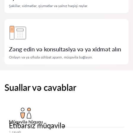
Şəkillər, xidmətlər, qiymətlər və yalnız həqiqi rəylər.
Zəng edin və konsultasiya və ya xidmət alın
Onlayn və ya ofisdə söhbət aparın, müqavilə bağlayın.
Suallar və cavablar
Müqavilə hüququ
Etibarsız müqavilə
1 cavab