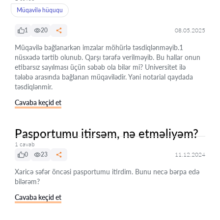
Müqavilə hüququ
1
20
08.05.2025
Müqavilə bağlanarkən imzalar möhürlə təsdiqlənməyib.1
nüsxədə tərtib olunub. Qarşı tərəfə verilməyib. Bu hallar onun
etibarsız sayılması üçün səbəb ola bilər mi? Universitet ilə
tələbə arasında bağlanan müqavilədir. Yəni notarial qaydada
təsdiqlənmir.
Cavaba keçid et
Pasportumu itirsəm, nə etməliyəm?
1 cavab
0
23
11.12.2024
Xaricə səfər öncəsi pasportumu itirdim. Bunu necə bərpa edə
bilərəm?
Cavaba keçid et