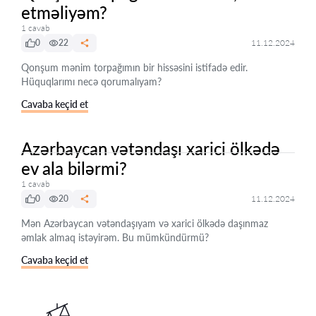
etməliyəm?
1 cavab
0
22
11.12.2024
Qonşum mənim torpağımın bir hissəsini istifadə edir.
Hüquqlarımı necə qorumalıyam?
Cavaba keçid et
Azərbaycan vətəndaşı xarici ölkədə
ev ala bilərmi?
1 cavab
0
20
11.12.2024
Mən Azərbaycan vətəndaşıyam və xarici ölkədə daşınmaz
əmlak almaq istəyirəm. Bu mümkündürmü?
Cavaba keçid et