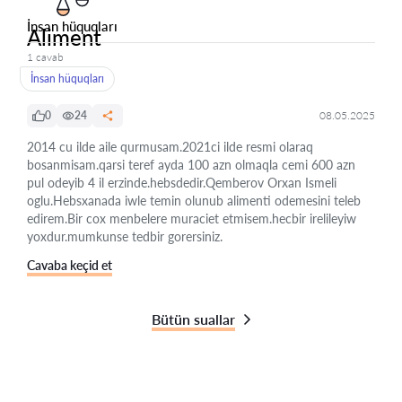
İnsan hüquqları
Aliment
1 cavab
İnsan hüquqları
0
24
08.05.2025
2014 cu ilde aile qurmusam.2021ci ilde resmi olaraq
bosanmisam.qarsi teref ayda 100 azn olmaqla cemi 600 azn
pul odeyib 4 il erzinde.hebsdedir.Qemberov Orxan Ismeli
oglu.Hebsxanada iwle temin olunub alimenti odemesini teleb
edirem.Bir cox menbelere muraciet etmisem.hecbir irelileyiw
yoxdur.mumkunse tedbir gorersiniz.
Cavaba keçid et
Bütün suallar