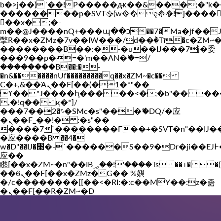
b�>j��)΄��!P�����ԫ��&���;�"k��B�
��������p�SVT�(w��ę��!j����
Vakil-az.com
��x�;�-
m��@J����nQ+���պ��כ��7�Ma�jf��J��ͱ4j���Ѳ�
撆R��x�ZMz�7v��IW���/d��ٞ�Тז�c�ZM~�ji�� ߒ��sQz�����Ԡ��DW��3�De�n"��M�+/
��������B��:�-�u��IJ���7j�委
���9��p�=�'m��AN�ޭ�=/
��������B��:�-
�n&������nUf���������q��x�ZM~�
c��
Ϲ�+,&��Ὰܢ��F[��(�1�*"��
ϒ��"J����ԧ�����<�;�b"�� ���"j���
,�!q�� қ�*]/
���؝�2��7�SMc�s"���ޭ�DQ/�应
�ܢ��F_��!� :�s"��
����7`��������F��+�SVT�n"��IJ�
�应����B ��4�
w�D"��IJ�׭�-`������S��9�Dr�ji��EJ߅��gJ�
应��
矁[��x�ZM~�n"��IB؃��!'����Тѕ��+��(m��IK�ʭ�/|
��ϐܢ��F[��x�ZMz�G�� %嬩
�/c��������[[��<�RI:�:c��MΎ��:z�졾
�ܢ��F[��R�ZM~�D