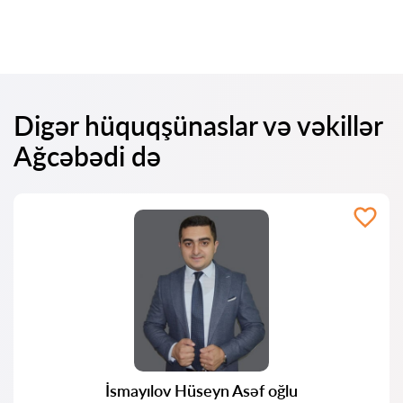
Digər hüquqşünaslar və vəkillər
Ağcəbədi də
İsmayılov Hüseyn Asəf oğlu