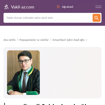
Geri
Vakil-az.com
Ağcəbədi
Ana səhifə
Hüquqşünaslar və vəkillər
İsmayılbəyli Şahin Azad oğlu