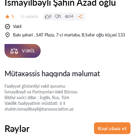
İsmayılbəyli Şahin Azad oğlu
Rəylər:
5
0 rəylərin
0
1
54
Qiymət:
Vəkil
Bakı şəhəri , SAT Plaza, 7-ci mərtəbə, B.Səfər oğlu küçəsi 133
VƏKIL
Mütəxəssis haqqında məlumat
Fəaliyyət göstərdiyi vəkil qurumu:
İsmayılbəyli və Partnyorları Vəkil Bürosu
Bildiyi xarici dillər : İngilis, Rus, Türk
Vəkillik fəaliyyətinin müddəti: 6 il
shahin.ismayilbayli@barassociation.az
Rəylər
Rəyi əlavə et