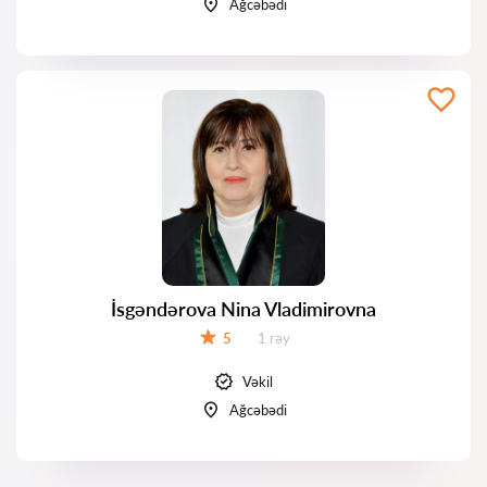
Ağcəbədi
İsgəndərova Nina Vladimirovna
Rəylər:
5
1 rəy
Qiymət:
Vəkil
Ağcəbədi