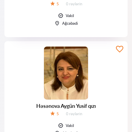
Rəylər:
5
0 rəylərin
Qiymət:
Vəkil
Ağcəbədi
Həsənova Aygün Yusif qızı
Rəylər:
5
0 rəylərin
Qiymət:
Vəkil