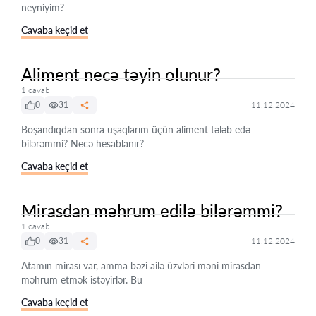
neyniyim?
Cavaba keçid et
Aliment necə təyin olunur?
1 cavab
0
31
11.12.2024
Boşandıqdan sonra uşaqlarım üçün aliment tələb edə
bilərəmmi? Necə hesablanır?
Cavaba keçid et
Mirasdan məhrum edilə bilərəmmi?
1 cavab
0
31
11.12.2024
Atamın mirası var, amma bəzi ailə üzvləri məni mirasdan
məhrum etmək istəyirlər. Bu
Cavaba keçid et