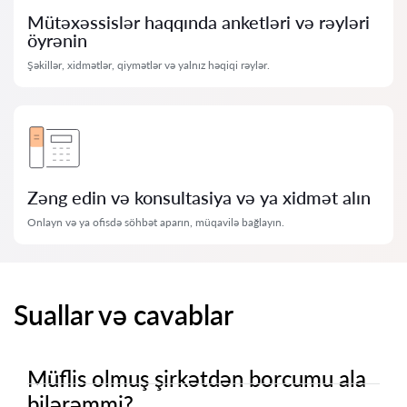
Mütəxəssislər haqqında anketləri və rəyləri
öyrənin
Şəkillər, xidmətlər, qiymətlər və yalnız həqiqi rəylər.
Zəng edin və konsultasiya və ya xidmət alın
Onlayn və ya ofisdə söhbət aparın, müqavilə bağlayın.
Suallar və cavablar
Müflis olmuş şirkətdən borcumu ala
bilərəmmi?