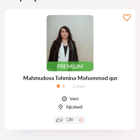
PREMIUM
Mahmudova Təhminə Məhəmməd qızı
Rəylər:
5
2 rəyin
Qiymət:
Vəkil
Ağcəbədi
2
0