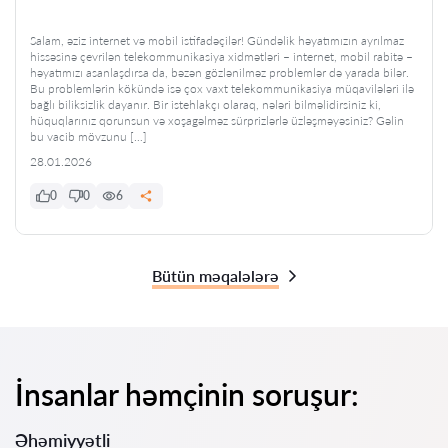
Salam, əziz internet və mobil istifadəçilər! Gündəlik həyatımızın ayrılmaz
hissəsinə çevrilən telekommunikasiya xidmətləri – internet, mobil rabitə –
həyatımızı asanlaşdırsa da, bəzən gözlənilməz problemlər də yarada bilər.
Bu problemlərin kökündə isə çox vaxt telekommunikasiya müqavilələri ilə
bağlı biliksizlik dayanır. Bir istehlakçı olaraq, nələri bilməlidirsiniz ki,
hüquqlarınız qorunsun və xoşagəlməz sürprizlərlə üzləşməyəsiniz? Gəlin
bu vacib mövzunu […]
28.01.2026
0
0
6
Bütün məqalələrə
İnsanlar həmçinin soruşur:
Əhəmiyyətli