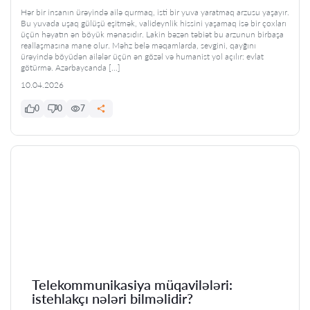
Hər bir insanın ürəyində ailə qurmaq, isti bir yuva yaratmaq arzusu yaşayır.
Bu yuvada uşaq gülüşü eşitmək, valideynlik hissini yaşamaq isə bir çoxları
üçün həyatın ən böyük mənasıdır. Lakin bəzən təbiət bu arzunun birbaşa
reallaşmasına mane olur. Məhz belə məqamlarda, sevgini, qayğını
ürəyində böyüdən ailələr üçün ən gözəl və humanist yol açılır: evlat
götürmə. Azərbaycanda […]
10.04.2026
0
0
7
Telekommunikasiya müqavilələri:
istehlakçı nələri bilməlidir?