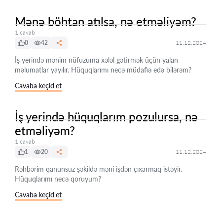
Mənə böhtan atılsa, nə etməliyəm?
1 cavab
0
42
11.12.2024
İş yerində mənim nüfuzuma xələl gətirmək üçün yalan
məlumatlar yayılır. Hüquqlarımı necə müdafiə edə bilərəm?
Cavaba keçid et
İş yerində hüquqlarım pozulursa, nə
etməliyəm?
1 cavab
1
20
11.12.2024
Rəhbərim qanunsuz şəkildə məni işdən çıxarmaq istəyir.
Hüquqlarımı necə qoruyum?
Cavaba keçid et