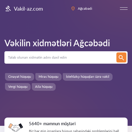
Vakil-az.com
Ağcəbədi
Vəkilin xidmətləri
Ağcəbədi
Cinayət hüququ
Miras hüququ
İstehlakçı hüquqları üzrə vəkil
Vergi hüququ
Ailə hüququ
5640+ məmnun müştəri
Biz hər gün insanlara hüquq sahəsindəki problemlərini həll