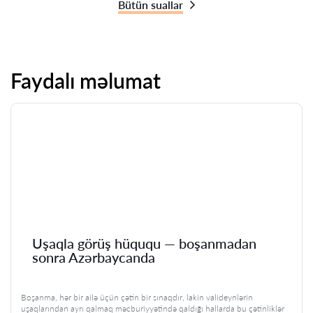
Bütün suallar
Faydalı məlumat
Uşaqla görüş hüququ — boşanmadan
sonra Azərbaycanda
Boşanma, hər bir ailə üçün çətin bir sınaqdır, lakin valideynlərin
uşaqlarından ayrı qalmaq məcburiyyətində qaldığı hallarda bu çətinliklər