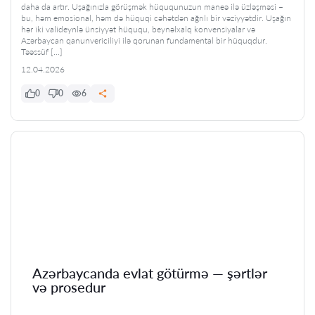
daha da artır. Uşağınızla görüşmək hüququnuzun maneə ilə üzləşməsi –
bu, həm emosional, həm də hüquqi cəhətdən ağrılı bir vəziyyətdir. Uşağın
hər iki valideynlə ünsiyyət hüququ, beynəlxalq konvensiyalar və
Azərbaycan qanunvericiliyi ilə qorunan fundamental bir hüquqdur.
Təəssüf […]
12.04.2026
0
0
6
Azərbaycanda evlat götürmə — şərtlər
və prosedur