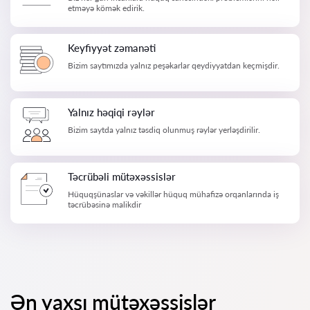
etməyə kömək edirik.
Keyfiyyət zəmanəti
Bizim saytımızda yalnız peşəkarlar qeydiyyatdan keçmişdir.
Yalnız həqiqi rəylər
Bizim saytda yalnız təsdiq olunmuş rəylər yerləşdirilir.
Təcrübəli mütəxəssislər
Hüquqşünaslar və vəkillər hüquq mühafizə orqanlarında iş
təcrübəsinə malikdir
Ən yaxşı mütəxəssislər