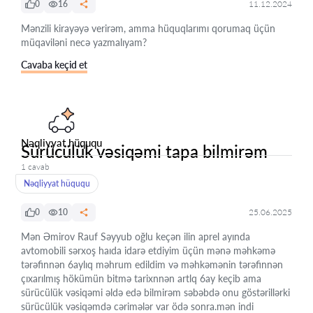
0
16
11.12.2024
Mənzili kirayəyə verirəm, amma hüquqlarımı qorumaq üçün
müqaviləni necə yazmalıyam?
Cavaba keçid et
Nəqliyyat hüququ
Sürücülük vəsiqəmi tapa bilmirəm
1 cavab
Nəqliyyat hüququ
0
10
25.06.2025
Mən Əmirov Rauf Səyyub oğlu keçən ilin aprel ayında
avtomobili sərxoş haıda idarə etdiyim üçün mənə məhkəmə
tərəfinnən 6aylıq məhrum edildim və məhkəmənin tərəfinnən
çıxarılmış hökümün bitmə tarixnnən artlq 6ay keçib ama
sürücülük vəsiqəmi əldə edə bilmirəm səbəbdə onu göstərillərki
sürücülük vəsiqəmdə cərimələr var ödə sonra.mən indi