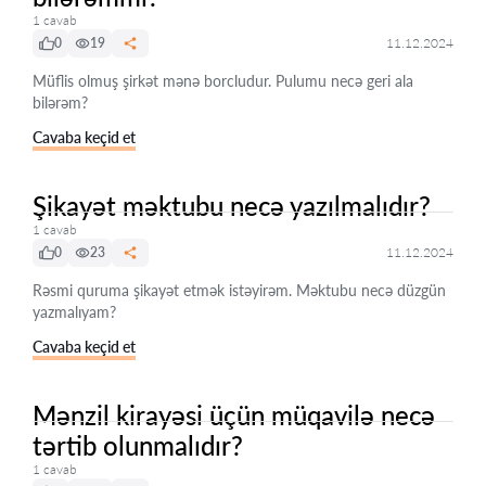
1 cavab
0
19
11.12.2024
Müflis olmuş şirkət mənə borcludur. Pulumu necə geri ala
bilərəm?
Cavaba keçid et
Şikayət məktubu necə yazılmalıdır?
1 cavab
0
23
11.12.2024
Rəsmi quruma şikayət etmək istəyirəm. Məktubu necə düzgün
yazmalıyam?
Cavaba keçid et
Mənzil kirayəsi üçün müqavilə necə
tərtib olunmalıdır?
1 cavab