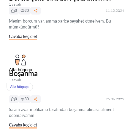
1 cavab
0
20
11.12.2024
Mənim borcum var, amma xaricə səyahət etməliyəm. Bu
mümkündürmü?
Cavaba keçid et
Ailə hüququ
Boşanma
1 cavab
Ailə hüququ
0
30
25.06.2025
Salam əyər məhkəmə tərəfindən boşanma olmasa aliment
ödəməliyəmmi
Cavaba keçid et