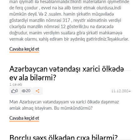
man qiyməti ilə hesablanmalıdır.tikinti materialların qiymetinde
de ferq çoxdur , evvel nə isə alib temir etmək olurdusa,indi
mümkün deyil. Və 2 .sualım. həmin şirkətin müqavilədə
göstərdiyi mənzilin nömrəsi 317 , reystir xidmətinin verdiyi
cixarişda mənzilin nömrəsi 12 gösterilir,bu nə dərəcədə
doğrudur, mənim verdiyim suallara görə şirkəti məhkəməyə
vermək olarmı, xahiş edirəm bir aydınlıq gətirirdiniz.Teşəkkurlər.
Cavaba keçid et
Azərbaycan vətəndaşı xarici ölkədə
ev ala bilərmi?
1 cavab
0
20
11.12.2024
Mən Azərbaycan vətəndaşıyam və xarici ölkədə daşınmaz
əmlak almaq istəyirəm. Bu mümkündürmü?
Cavaba keçid et
Borclu şəxs ölkədən çıxa bilərmi?