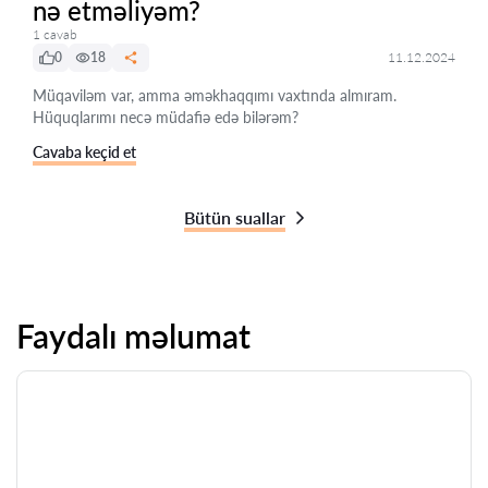
nə etməliyəm?
1 cavab
0
18
11.12.2024
Müqaviləm var, amma əməkhaqqımı vaxtında almıram.
Hüquqlarımı necə müdafiə edə bilərəm?
Cavaba keçid et
Bütün suallar
Faydalı məlumat