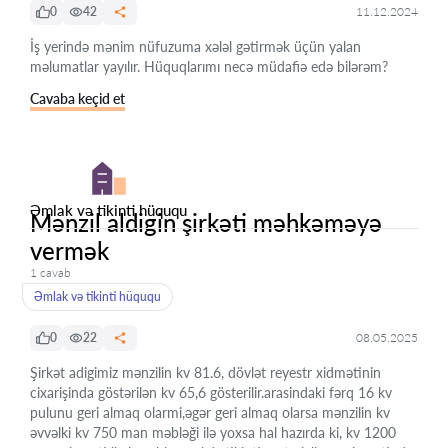
0
42
11.12.2024
İş yerində mənim nüfuzuma xələl gətirmək üçün yalan
məlumatlar yayılır. Hüquqlarımı necə müdafiə edə bilərəm?
Cavaba keçid et
Əmlak və tikinti hüququ
Mənzil aldigin şirkəti məhkəməyə
vermək
1 cavab
Əmlak və tikinti hüququ
0
22
08.05.2025
Şirkət adigimiz mənzilin kv 81.6, dövlət reyestr xidmətinin
cixarişinda göstərilən kv 65,6 gösterilir.arasindaki fərq 16 kv
pulunu geri almaq olarmi,əgər geri almaq olarsa mənzilin kv
əvvəlki kv 750 man məbləği ilə yoxsa hal hazırda ki, kv 1200