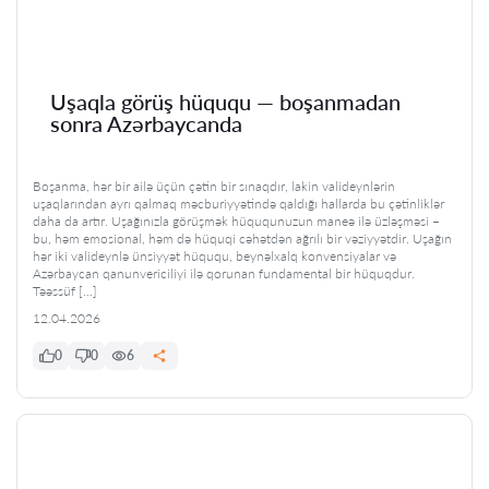
Uşaqla görüş hüququ — boşanmadan
sonra Azərbaycanda
Boşanma, hər bir ailə üçün çətin bir sınaqdır, lakin valideynlərin
uşaqlarından ayrı qalmaq məcburiyyətində qaldığı hallarda bu çətinliklər
daha da artır. Uşağınızla görüşmək hüququnuzun maneə ilə üzləşməsi –
bu, həm emosional, həm də hüquqi cəhətdən ağrılı bir vəziyyətdir. Uşağın
hər iki valideynlə ünsiyyət hüququ, beynəlxalq konvensiyalar və
Azərbaycan qanunvericiliyi ilə qorunan fundamental bir hüquqdur.
Təəssüf […]
12.04.2026
0
0
6