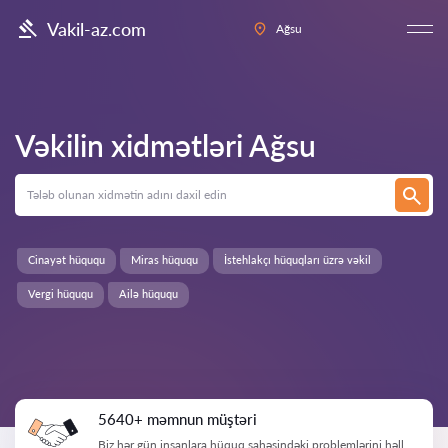
Vakil-az.com
Ağsu
Vəkilin xidmətləri
Ağsu
Cinayət hüququ
Miras hüququ
İstehlakçı hüquqları üzrə vəkil
Vergi hüququ
Ailə hüququ
5640+ məmnun müştəri
Biz hər gün insanlara hüquq sahəsindəki problemlərini həll