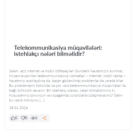
Telekommunikasiya müqavilələri:
istehlakçı nələri bilməlidir?
Salam, əziz internet və mobil istifadəçilər! Gündəlik həyatımızın ayrılmaz
hissəsinə çevrilən telekommunikasiya xidmətləri – internet, mobil rabitə –
həyatımızı asanlaşdırsa da, bəzən gözlənilməz problemlər də yarada bilər.
Bu problemlərin kökündə isə çox vaxt telekommunikasiya müqavilələri ilə
bağlı biliksizlik dayanır. Bir istehlakçı olaraq, nələri bilməlidirsiniz ki,
hüquqlarınız qorunsun və xoşagəlməz sürprizlərlə üzləşməyəsiniz? Gəlin
bu vacib mövzunu […]
28.01.2026
0
0
6