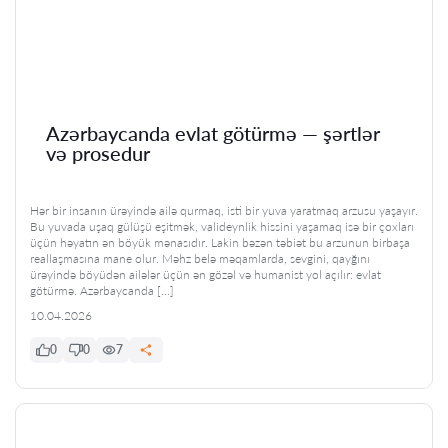
Azərbaycanda evlat götürmə — şərtlər
və prosedur
Hər bir insanın ürəyində ailə qurmaq, isti bir yuva yaratmaq arzusu yaşayır.
Bu yuvada uşaq gülüşü eşitmək, valideynlik hissini yaşamaq isə bir çoxları
üçün həyatın ən böyük mənasıdır. Lakin bəzən təbiət bu arzunun birbaşa
reallaşmasına mane olur. Məhz belə məqamlarda, sevgini, qayğını
ürəyində böyüdən ailələr üçün ən gözəl və humanist yol açılır: evlat
götürmə. Azərbaycanda […]
10.04.2026
0
0
7