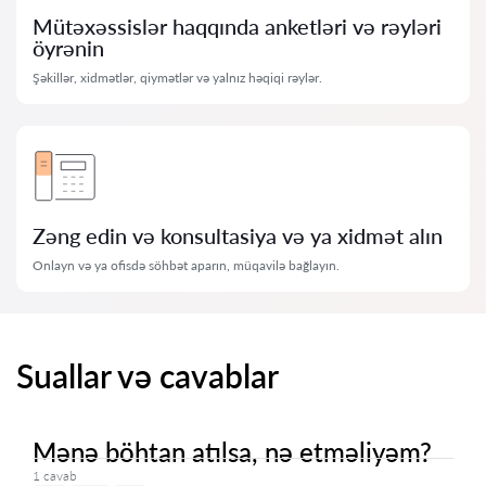
Mütəxəssislər haqqında anketləri və rəyləri
öyrənin
Şəkillər, xidmətlər, qiymətlər və yalnız həqiqi rəylər.
Zəng edin və konsultasiya və ya xidmət alın
Onlayn və ya ofisdə söhbət aparın, müqavilə bağlayın.
Suallar və cavablar
Mənə böhtan atılsa, nə etməliyəm?
1 cavab