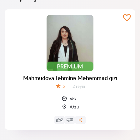
PREMIUM
Mahmudova Təhminə Məhəmməd qızı
Rəylər:
5
2 rəyin
Qiymət:
Vəkil
Ağsu
2
0