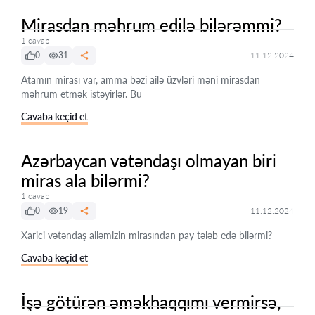
Mirasdan məhrum edilə bilərəmmi?
1 cavab
0
31
11.12.2024
Atamın mirası var, amma bəzi ailə üzvləri məni mirasdan
məhrum etmək istəyirlər. Bu
Cavaba keçid et
Azərbaycan vətəndaşı olmayan biri
miras ala bilərmi?
1 cavab
0
19
11.12.2024
Xarici vətəndaş ailəmizin mirasından pay tələb edə bilərmi?
Cavaba keçid et
İşə götürən əməkhaqqımı vermirsə,