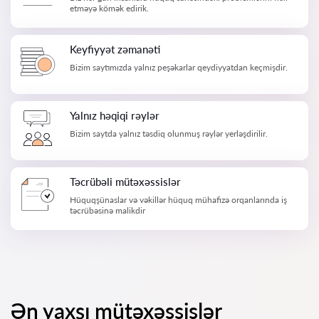
etməyə kömək edirik.
Keyfiyyət zəmanəti
Bizim saytımızda yalnız peşəkarlar qeydiyyatdan keçmişdir.
Yalnız həqiqi rəylər
Bizim saytda yalnız təsdiq olunmuş rəylər yerləşdirilir.
Təcrübəli mütəxəssislər
Hüquqşünaslar və vəkillər hüquq mühafizə orqanlarında iş
təcrübəsinə malikdir
Ən yaxşı mütəxəssislər