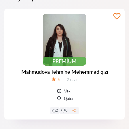
PREMIUM
Mahmudova Təhminə Məhəmməd qızı
Rəylər:
5
2 rəyin
Qiymət:
Vəkil
Quba
2
0