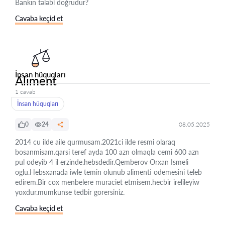
Bankın tələbi doğrudur?
Cavaba keçid et
İnsan hüquqları
Aliment
1 cavab
İnsan hüquqları
0
24
08.05.2025
2014 cu ilde aile qurmusam.2021ci ilde resmi olaraq
bosanmisam.qarsi teref ayda 100 azn olmaqla cemi 600 azn
pul odeyib 4 il erzinde.hebsdedir.Qemberov Orxan Ismeli
oglu.Hebsxanada iwle temin olunub alimenti odemesini teleb
edirem.Bir cox menbelere muraciet etmisem.hecbir irelileyiw
yoxdur.mumkunse tedbir gorersiniz.
Cavaba keçid et