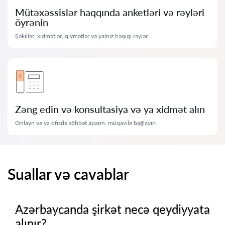
Mütəxəssislər haqqında anketləri və rəyləri
öyrənin
Şəkillər, xidmətlər, qiymətlər və yalnız həqiqi rəylər.
Zəng edin və konsultasiya və ya xidmət alın
Onlayn və ya ofisdə söhbət aparın, müqavilə bağlayın.
Suallar və cavablar
Azərbaycanda şirkət necə qeydiyyata
alınır?