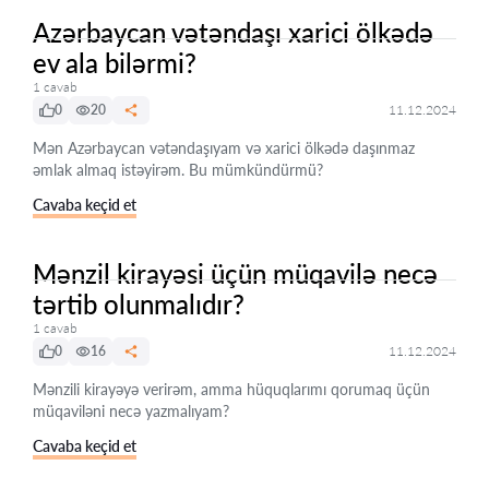
Azərbaycan vətəndaşı xarici ölkədə
ev ala bilərmi?
1 cavab
0
20
11.12.2024
Mən Azərbaycan vətəndaşıyam və xarici ölkədə daşınmaz
əmlak almaq istəyirəm. Bu mümkündürmü?
Cavaba keçid et
Mənzil kirayəsi üçün müqavilə necə
tərtib olunmalıdır?
1 cavab
0
16
11.12.2024
Mənzili kirayəyə verirəm, amma hüquqlarımı qorumaq üçün
müqaviləni necə yazmalıyam?
Cavaba keçid et