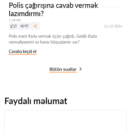
Polis çağırışına cavab vermək
lazımdırmı?
1 cavab
0
40
11.12.2024
Polis məni ifadə vermək üçün çağırıb. Gedib ifadə
verməliyəmmi və hansı hüquqlarım var?
Cavaba keçid et
Bütün suallar
Faydalı məlumat