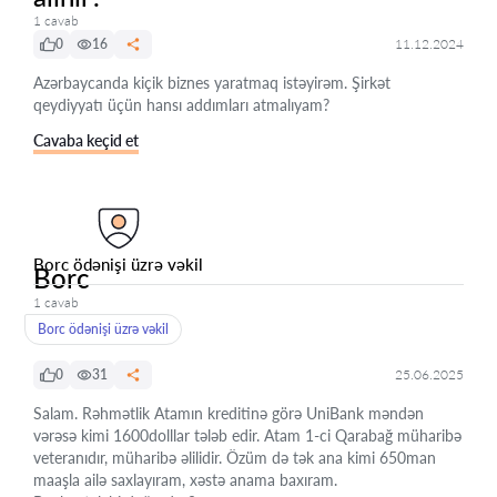
1 cavab
0
16
11.12.2024
Azərbaycanda kiçik biznes yaratmaq istəyirəm. Şirkət
qeydiyyatı üçün hansı addımları atmalıyam?
Cavaba keçid et
Borc ödənişi üzrə vəkil
Borc
1 cavab
Borc ödənişi üzrə vəkil
0
31
25.06.2025
Salam. Rəhmətlik Atamın kreditinə görə UniBank məndən
vərəsə kimi 1600dolllar tələb edir. Atam 1-ci Qarabağ müharibə
veteranıdır, müharibə əlilidir. Özüm də tək ana kimi 650man
maaşla ailə saxlayıram, xəstə anama baxıram.