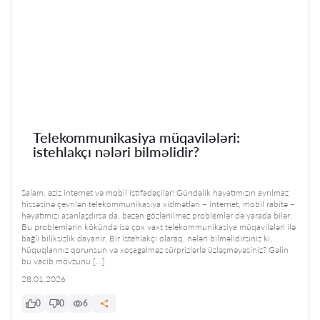
Telekommunikasiya müqavilələri:
istehlakçı nələri bilməlidir?
Salam, əziz internet və mobil istifadəçilər! Gündəlik həyatımızın ayrılmaz
hissəsinə çevrilən telekommunikasiya xidmətləri – internet, mobil rabitə –
həyatımızı asanlaşdırsa da, bəzən gözlənilməz problemlər də yarada bilər.
Bu problemlərin kökündə isə çox vaxt telekommunikasiya müqavilələri ilə
bağlı biliksizlik dayanır. Bir istehlakçı olaraq, nələri bilməlidirsiniz ki,
hüquqlarınız qorunsun və xoşagəlməz sürprizlərlə üzləşməyəsiniz? Gəlin
bu vacib mövzunu […]
28.01.2026
0
0
6