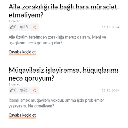
Ailə zorakılığı ilə bağlı hara müraciət
etməliyəm?
1 cavab
0
18
11.12.2024
Ailə üzvüm tərəfindən zorakılığa məruz qalıram. Məni və
uşaqlarımı necə qorumaq olar?
Cavaba keçid et
Müqaviləsiz işləyirəmsə, hüquqlarımı
necə qoruyum?
1 cavab
0
21
11.12.2024
Rəsmi əmək müqaviləm yoxdur, amma işdə problemlər
yaşayıram. Nə etməliyəm?
Cavaba keçid et