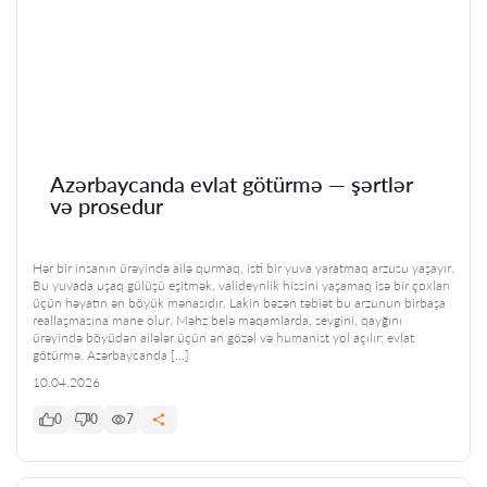
Azərbaycanda evlat götürmə — şərtlər
və prosedur
Hər bir insanın ürəyində ailə qurmaq, isti bir yuva yaratmaq arzusu yaşayır.
Bu yuvada uşaq gülüşü eşitmək, valideynlik hissini yaşamaq isə bir çoxları
üçün həyatın ən böyük mənasıdır. Lakin bəzən təbiət bu arzunun birbaşa
reallaşmasına mane olur. Məhz belə məqamlarda, sevgini, qayğını
ürəyində böyüdən ailələr üçün ən gözəl və humanist yol açılır: evlat
götürmə. Azərbaycanda […]
10.04.2026
0
0
7