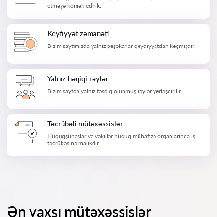
etməyə kömək edirik.
Keyfiyyət zəmanəti
Bizim saytımızda yalnız peşəkarlar qeydiyyatdan keçmişdir.
Yalnız həqiqi rəylər
Bizim saytda yalnız təsdiq olunmuş rəylər yerləşdirilir.
Təcrübəli mütəxəssislər
Hüquqşünaslar və vəkillər hüquq mühafizə orqanlarında iş
təcrübəsinə malikdir
Ən yaxşı mütəxəssislər