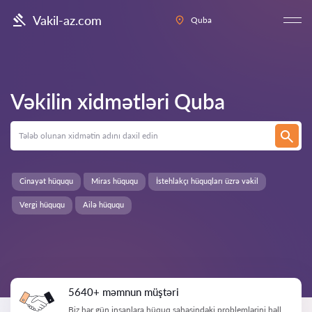
Vakil-az.com
Quba
Vəkilin xidmətləri
Quba
Cinayət hüququ
Miras hüququ
İstehlakçı hüquqları üzrə vəkil
Vergi hüququ
Ailə hüququ
5640+ məmnun müştəri
Biz hər gün insanlara hüquq sahəsindəki problemlərini həll