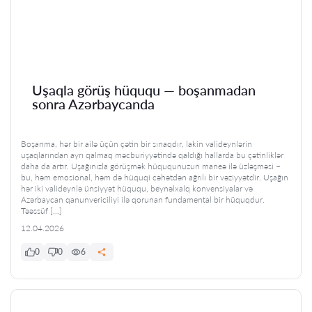
Uşaqla görüş hüququ — boşanmadan
sonra Azərbaycanda
Boşanma, hər bir ailə üçün çətin bir sınaqdır, lakin valideynlərin
uşaqlarından ayrı qalmaq məcburiyyətində qaldığı hallarda bu çətinliklər
daha da artır. Uşağınızla görüşmək hüququnuzun maneə ilə üzləşməsi –
bu, həm emosional, həm də hüquqi cəhətdən ağrılı bir vəziyyətdir. Uşağın
hər iki valideynlə ünsiyyət hüququ, beynəlxalq konvensiyalar və
Azərbaycan qanunvericiliyi ilə qorunan fundamental bir hüquqdur.
Təəssüf […]
12.04.2026
0
0
6