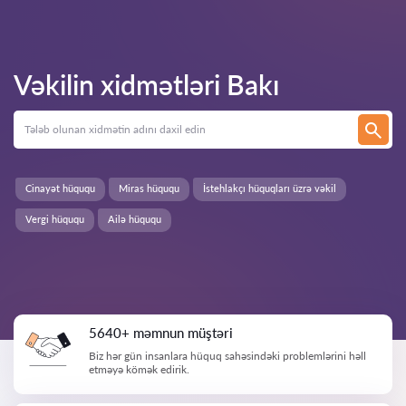
Vəkilin xidmətləri
Bakı
Cinayət hüququ
Miras hüququ
İstehlakçı hüquqları üzrə vəkil
Vergi hüququ
Ailə hüququ
5640+ məmnun müştəri
Biz hər gün insanlara hüquq sahəsindəki problemlərini həll
etməyə kömək edirik.