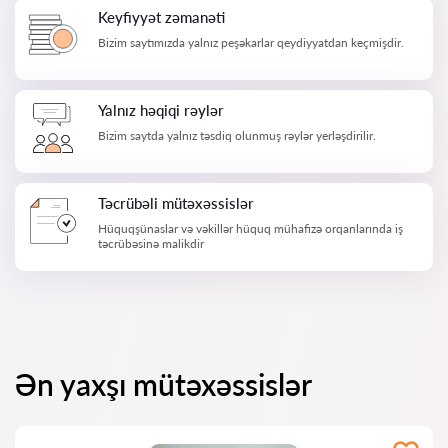
Keyfiyyət zəmanəti
Bizim saytımızda yalnız peşəkarlar qeydiyyatdan keçmişdir.
Yalnız həqiqi rəylər
Bizim saytda yalnız təsdiq olunmuş rəylər yerləşdirilir.
Təcrübəli mütəxəssislər
Hüquqşünaslar və vəkillər hüquq mühafizə orqanlarında iş
təcrübəsinə malikdir
Ən yaxşı mütəxəssislər