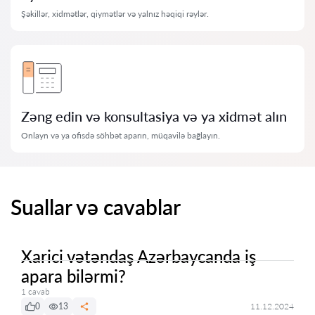
Şəkillər, xidmətlər, qiymətlər və yalnız həqiqi rəylər.
Zəng edin və konsultasiya və ya xidmət alın
Onlayn və ya ofisdə söhbət aparın, müqavilə bağlayın.
Suallar və cavablar
Xarici vətəndaş Azərbaycanda iş
apara bilərmi?
1 cavab
0
13
11.12.2024