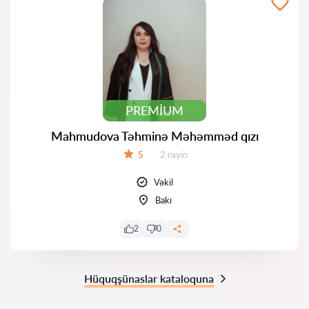
PREMIUM
Mahmudova Təhminə Məhəmməd qızı
Rəylər:
5
2 rəyin
Qiymət:
Vəkil
Bakı
2
0
Hüquqşünaslar kataloquna