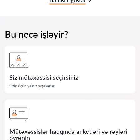
Hamısını göstər
Bu necə işləyir?
Siz mütəxəssisi seçirsiniz
Sizin üçün yalnız peşəkarlar
Mütəxəssislər haqqında anketləri və rəyləri
öyrənin