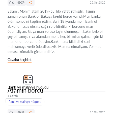
0
24
25.06.2025
Salam . Mənim atam 2019- cu ildə vəfat etmişdir. Həmin
zaman onun Bank of Bakuya kredit borcu var idi.Mən banka
ölüm sənədini təqdim etdim. Bu il 18 iyunda məni Bank of
Bakunun əsas ofisinə çağırırb bildirdilər ki borcunu mən
ödəməliyəm. Guya mən vərəsə təyin olunmuşam.Lakin belə bir
şey olmamışdır və atamdan mənə heç bir miras qalmamşdır ki
mən onun borcunu ödəyim.Bank mənə bildirdi ki səni
məhkəməyə verib ödətdirəcəyik. Mən nə etməliyəm. Zəhmət
olmasa köməklik göstərərdiniz.
Cavaba keçid et
Bank və maliyyə hüququ
Atamın borcu
1 cavab
Bank və maliyyə hüququ
0
31
25.06.2025