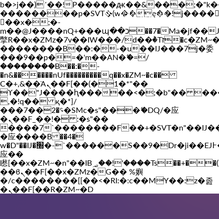
b�>j��)΄��!P�����ԫ��&���;�"k��B�
��������p�SVT�(w��ę��!j����
Vakil-az.com
��x�;�-
m��@J����nQ+���պ��כ��7�Ma�jf��J��ͱ4j���Ѳ�
撆R��x�ZMz�7v��IW���/d��ٞ�Тז�c�ZM~�ji�� ߒ��sQz�����Ԡ��DW��3�De�n"��M�+/
��������B��:�-�u��IJ���7j�委
���9��p�=�'m��AN�ޭ�=/
��������B��:�-
�n&������nUf���������q��x�ZM~�
c��
Ϲ�+,&��Ὰܢ��F[��(�1�*"��
ϒ��"J����ԧ�����<�;�b"�� ���"j���
,�!q�� қ�*]/
���؝�2��7�SMc�s"���ޭ�DQ/�应
�ܢ��F_��!� :�s"��
����7`��������F��+�SVT�n"��IJ�
�应����B ��4�
w�D"��IJ�׭�-`������S��9�Dr�ji��EJ߅��gJ�
应��
矁[��x�ZM~�n"��IB؃��!'����Тѕ��+��(m��IK�ʭ�/|
��ϐܢ��F[��x�ZMz�G�� %嬩
�/c��������[[��<�RI:�:c��MΎ��:z�졾
�ܢ��F[��R�ZM~�D