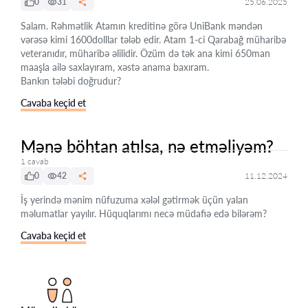
0
31
25.06.2025
Salam. Rəhmətlik Atamın kreditinə görə UniBank məndən
vərəsə kimi 1600dolllar tələb edir. Atam 1-ci Qarabağ müharibə
veteranıdır, müharibə əlilidir. Özüm də tək ana kimi 650man
maaşla ailə saxlayıram, xəstə anama baxıram.
Bankın tələbi doğrudur?
Cavaba keçid et
Mənə böhtan atılsa, nə etməliyəm?
1 cavab
0
42
11.12.2024
İş yerində mənim nüfuzuma xələl gətirmək üçün yalan
məlumatlar yayılır. Hüquqlarımı necə müdafiə edə bilərəm?
Cavaba keçid et