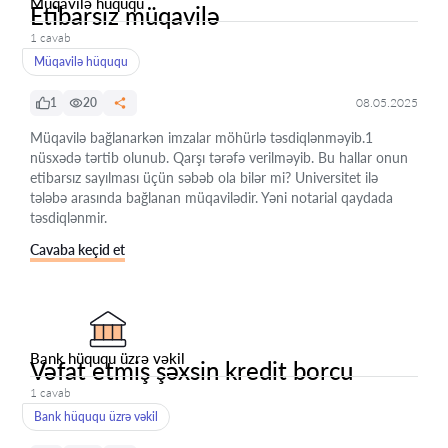
Müqavilə hüququ
Etibarsız müqavilə
1 cavab
Müqavilə hüququ
1
20
08.05.2025
Müqavilə bağlanarkən imzalar möhürlə təsdiqlənməyib.1
nüsxədə tərtib olunub. Qarşı tərəfə verilməyib. Bu hallar onun
etibarsız sayılması üçün səbəb ola bilər mi? Universitet ilə
tələbə arasında bağlanan müqavilədir. Yəni notarial qaydada
təsdiqlənmir.
Cavaba keçid et
Bank hüququ üzrə vəkil
Vəfat etmiş şəxsin kredit borcu
1 cavab
Bank hüququ üzrə vəkil