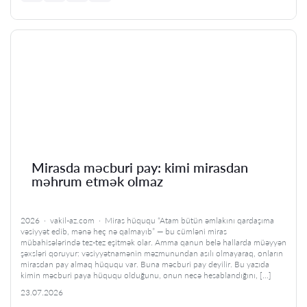
Mirasda məcburi pay: kimi mirasdan
məhrum etmək olmaz
2026 · vakil-az.com · Miras hüququ “Atam bütün əmlakını qardaşıma
vəsiyyət edib, mənə heç nə qalmayıb” — bu cümləni miras
mübahisələrində tez-tez eşitmək olar. Amma qanun belə hallarda müəyyən
şəxsləri qoruyur: vəsiyyətnamənin məzmunundan asılı olmayaraq, onların
mirasdan pay almaq hüququ var. Buna məcburi pay deyilir. Bu yazıda
kimin məcburi paya hüququ olduğunu, onun necə hesablandığını, […]
23.07.2026