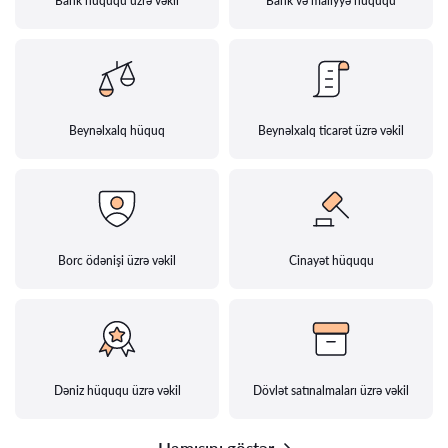
Bank hüququ üzrə vəkil
Bank və maliyyə hüququ
Beynəlxalq hüquq
Beynəlxalq ticarət üzrə vəkil
Borc ödənişi üzrə vəkil
Cinayət hüququ
Dəniz hüququ üzrə vəkil
Dövlət satınalmaları üzrə vəkil