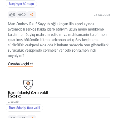
Nəqliyyat hüququ
0
10
25.06.2025
Mən Əmirov Rauf Səyyub oğlu keçən ilin aprel ayında
avtomobili sərxoş haıda idarə etdiyim üçün mənə məhkəmə
tərəfinnən 6aylıq məhrum edildim və məhkəmənin tərəfinnən
çıxarılmış hökümün bitmə tarixnnən artlq 6ay keçib ama
sürücülük vəsiqəmi əldə edə bilmirəm səbəbdə onu göstərillərki
sürücülük vəsiqəmdə cərimələr var ödə sonra.mən indi
neyniyim?
Cavaba keçid et
Borc ödənişi üzrə vəkil
Borc
1 cavab
Borc ödənişi üzrə vəkil