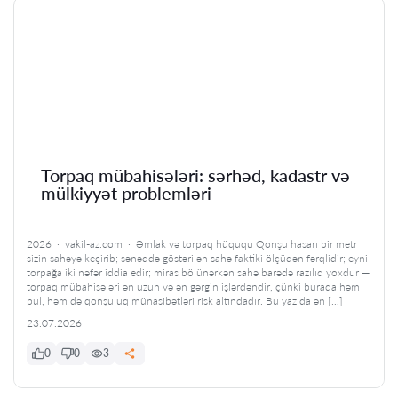
Torpaq mübahisələri: sərhəd, kadastr və
mülkiyyət problemləri
2026 · vakil-az.com · Əmlak və torpaq hüququ Qonşu hasarı bir metr
sizin sahəyə keçirib; sənəddə göstərilən sahə faktiki ölçüdən fərqlidir; eyni
torpağa iki nəfər iddia edir; miras bölünərkən sahə barədə razılıq yoxdur —
torpaq mübahisələri ən uzun və ən gərgin işlərdəndir, çünki burada həm
pul, həm də qonşuluq münasibətləri risk altındadır. Bu yazıda ən […]
23.07.2026
0
0
3