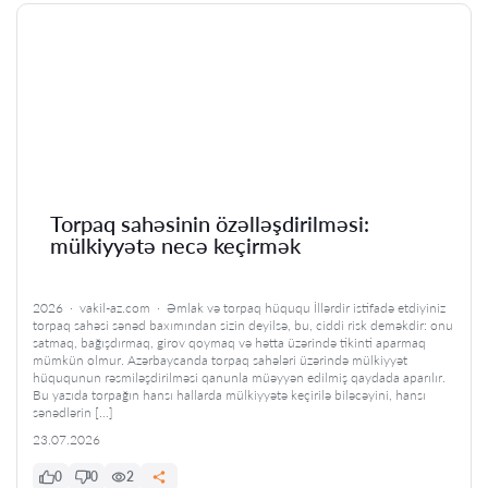
Torpaq sahəsinin özəlləşdirilməsi:
mülkiyyətə necə keçirmək
2026 · vakil-az.com · Əmlak və torpaq hüququ İllərdir istifadə etdiyiniz
torpaq sahəsi sənəd baxımından sizin deyilsə, bu, ciddi risk deməkdir: onu
satmaq, bağışdırmaq, girov qoymaq və hətta üzərində tikinti aparmaq
mümkün olmur. Azərbaycanda torpaq sahələri üzərində mülkiyyət
hüququnun rəsmiləşdirilməsi qanunla müəyyən edilmiş qaydada aparılır.
Bu yazıda torpağın hansı hallarda mülkiyyətə keçirilə biləcəyini, hansı
sənədlərin […]
23.07.2026
0
0
2