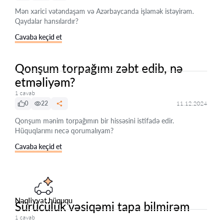
Mən xarici vətəndaşam və Azərbaycanda işləmək istəyirəm.
Qaydalar hansılardır?
Cavaba keçid et
Qonşum torpağımı zəbt edib, nə
etməliyəm?
1 cavab
0
22
11.12.2024
Qonşum mənim torpağımın bir hissəsini istifadə edir.
Hüquqlarımı necə qorumalıyam?
Cavaba keçid et
Nəqliyyat hüququ
Sürücülük vəsiqəmi tapa bilmirəm
1 cavab