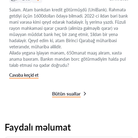
Salam. Atam bankdan kredit götürmüşdü (UniBank). Rəhmətə
getdiyi üçün 1600dolları ödəyə bilmədi. 2022-ci ildən bəri bank
məni vərəsə kimi qeyd edərək hədələyir. İş yerimə yazdı. Füzuli
rayon məhkəməsi qərar çıxardı (əlimizə gəlməyib qərar) və
müəyyən müddət bank heç bir zəng etmir, 1ildən bir yenə
hədələyir. Qeyd edim ki, atam Birinci Qarabağ müharibəsi
veteranıdır, müharibə əlilidir.
Ailədə yeganə işləyən mənəm, 650manat maaş alıram, xəstə
anama baxıram. Bankın məndən borc götürmədiyim halda pul
tələb etməsi nə qədər doğrudu?
Cavaba keçid et
Bütün suallar
Faydalı məlumat