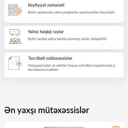
Keyfiyyət zəmanəti
Bizim saytımızda yalnız peşəkarlar qeydiyyatdan keçmişdir.
Yalnız həqiqi rəylər
Bizim saytda yalnız təsdiq olunmuş rəylər yerləşdirilir.
Təcrübəli mütəxəssislər
Hüquqşünaslar və vəkillər hüquq mühafizə orqanlarında iş
təcrübəsinə malikdir
Ən yaxşı mütəxəssislər