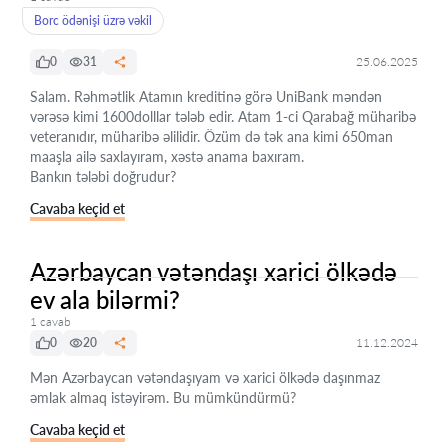
Borc ödənişi üzrə vəkil
0
31
25.06.2025
Salam. Rəhmətlik Atamın kreditinə görə UniBank məndən
vərəsə kimi 1600dolllar tələb edir. Atam 1-ci Qarabağ müharibə
veteranıdır, müharibə əlilidir. Özüm də tək ana kimi 650man
maaşla ailə saxlayıram, xəstə anama baxıram.
Bankın tələbi doğrudur?
Cavaba keçid et
Azərbaycan vətəndaşı xarici ölkədə
ev ala bilərmi?
1 cavab
0
20
11.12.2024
Mən Azərbaycan vətəndaşıyam və xarici ölkədə daşınmaz
əmlak almaq istəyirəm. Bu mümkündürmü?
Cavaba keçid et