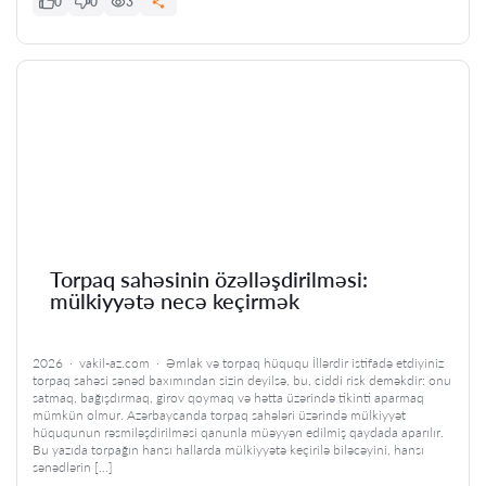
0
0
3
Torpaq sahəsinin özəlləşdirilməsi:
mülkiyyətə necə keçirmək
2026 · vakil-az.com · Əmlak və torpaq hüququ İllərdir istifadə etdiyiniz
torpaq sahəsi sənəd baxımından sizin deyilsə, bu, ciddi risk deməkdir: onu
satmaq, bağışdırmaq, girov qoymaq və hətta üzərində tikinti aparmaq
mümkün olmur. Azərbaycanda torpaq sahələri üzərində mülkiyyət
hüququnun rəsmiləşdirilməsi qanunla müəyyən edilmiş qaydada aparılır.
Bu yazıda torpağın hansı hallarda mülkiyyətə keçirilə biləcəyini, hansı
sənədlərin […]