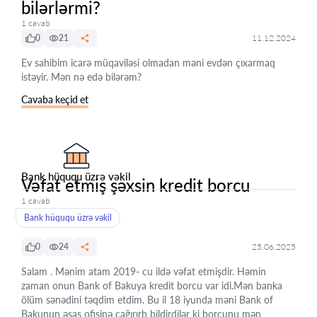
bilərlərmi?
1 cavab
0
21
11.12.2024
Ev sahibim icarə müqaviləsi olmadan məni evdən çıxarmaq
istəyir. Mən nə edə bilərəm?
Cavaba keçid et
Bank hüququ üzrə vəkil
Vəfat etmiş şəxsin kredit borcu
1 cavab
Bank hüququ üzrə vəkil
0
24
25.06.2025
Salam . Mənim atam 2019- cu ildə vəfat etmişdir. Həmin
zaman onun Bank of Bakuya kredit borcu var idi.Mən banka
ölüm sənədini təqdim etdim. Bu il 18 iyunda məni Bank of
Bakunun əsas ofisinə çağırırb bildirdilər ki borcunu mən