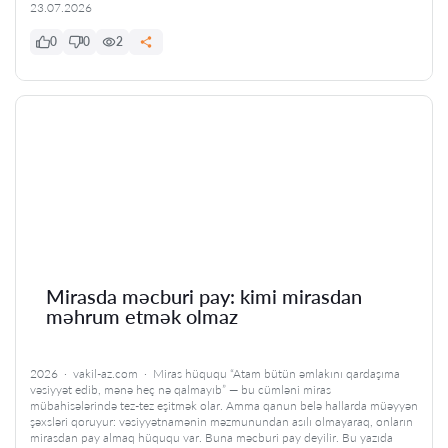
23.07.2026
0
0
2
Mirasda məcburi pay: kimi mirasdan
məhrum etmək olmaz
2026 · vakil-az.com · Miras hüququ “Atam bütün əmlakını qardaşıma
vəsiyyət edib, mənə heç nə qalmayıb” — bu cümləni miras
mübahisələrində tez-tez eşitmək olar. Amma qanun belə hallarda müəyyən
şəxsləri qoruyur: vəsiyyətnamənin məzmunundan asılı olmayaraq, onların
mirasdan pay almaq hüququ var. Buna məcburi pay deyilir. Bu yazıda