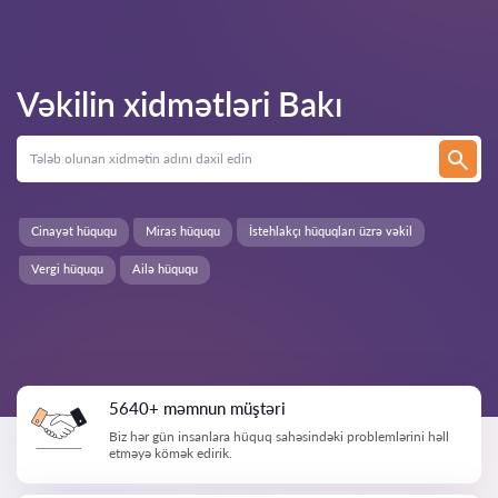
Vəkilin xidmətləri
Bakı
Cinayət hüququ
Miras hüququ
İstehlakçı hüquqları üzrə vəkil
Vergi hüququ
Ailə hüququ
5640+ məmnun müştəri
Biz hər gün insanlara hüquq sahəsindəki problemlərini həll
etməyə kömək edirik.