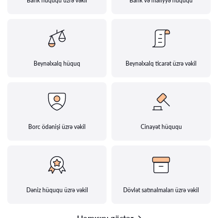
Bank hüququ üzrə vəkil
Bank və maliyyə hüququ
Beynəlxalq hüquq
Beynəlxalq ticarət üzrə vəkil
Borc ödənişi üzrə vəkil
Cinayət hüququ
Dəniz hüququ üzrə vəkil
Dövlət satınalmaları üzrə vəkil