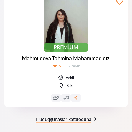
PREMIUM
Mahmudova Təhminə Məhəmməd qızı
Rəylər:
5
2 rəyin
Qiymət:
Vəkil
Bakı
2
0
Hüquqşünaslar kataloquna