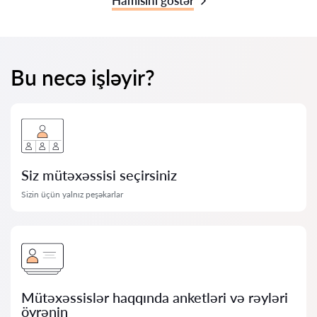
Hamısını göstər
Bu necə işləyir?
Siz mütəxəssisi seçirsiniz
Sizin üçün yalnız peşəkarlar
Mütəxəssislər haqqında anketləri və rəyləri
öyrənin