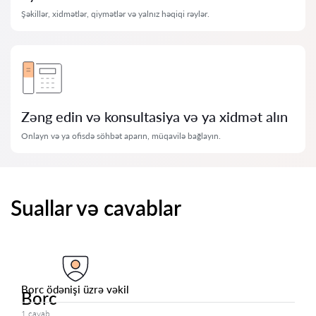
Şəkillər, xidmətlər, qiymətlər və yalnız həqiqi rəylər.
Zəng edin və konsultasiya və ya xidmət alın
Onlayn və ya ofisdə söhbət aparın, müqavilə bağlayın.
Suallar və cavablar
Borc ödənişi üzrə vəkil
Borc
1 cavab