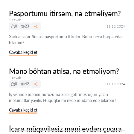
Pasportumu itirsəm, nə etməliyəm?
1 cavab
0
23
11.12.2024
Xaricə səfər öncəsi pasportumu itirdim. Bunu necə bərpa edə
bilərəm?
Cavaba keçid et
Mənə böhtan atılsa, nə etməliyəm?
1 cavab
0
42
11.12.2024
İş yerində mənim nüfuzuma xələl gətirmək üçün yalan
məlumatlar yayılır. Hüquqlarımı necə müdafiə edə bilərəm?
Cavaba keçid et
İcarə müqaviləsiz məni evdən çıxara