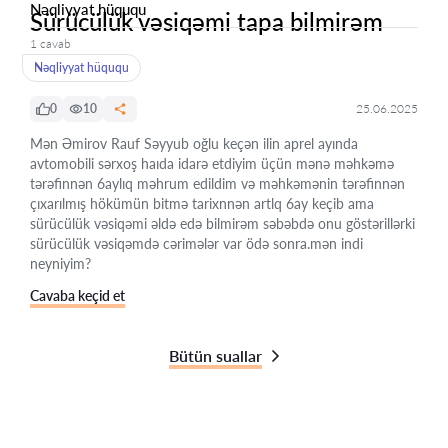
Nəqliyyat hüququ
Sürücülük vəsiqəmi tapa bilmirəm
1 cavab
Nəqliyyat hüququ
0
10
25.06.2025
Mən Əmirov Rauf Səyyub oğlu keçən ilin aprel ayında
avtomobili sərxoş haıda idarə etdiyim üçün mənə məhkəmə
tərəfinnən 6aylıq məhrum edildim və məhkəmənin tərəfinnən
çıxarılmış hökümün bitmə tarixnnən artlq 6ay keçib ama
sürücülük vəsiqəmi əldə edə bilmirəm səbəbdə onu göstərillərki
sürücülük vəsiqəmdə cərimələr var ödə sonra.mən indi
neyniyim?
Cavaba keçid et
Bütün suallar