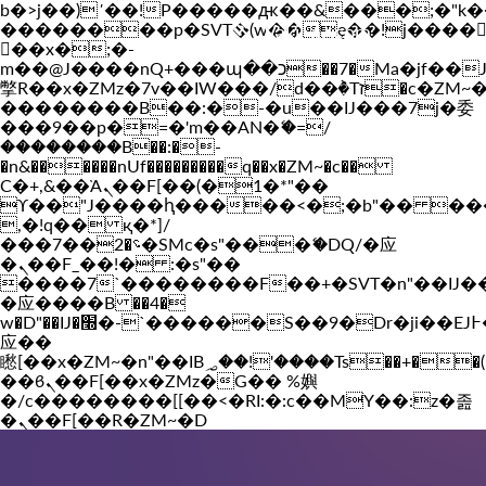
b�>j��)΄��!P�����ԫ��&���;�"k��B�
��������p�SVT�(w��ę��!j����
Vakil-az.com
��x�;�-
m��@J����nQ+���պ��כ��7�Ma�jf��J��ͱ4j���Ѳ�
撆R��x�ZMz�7v��IW���/d��ٞ�Тז�c�ZM~�ji�� ߒ��sQz�����Ԡ��DW��3�De�n"��M�+/
��������B��:�-�u��IJ���7j�委
���9��p�=�'m��AN�ޭ�=/
��������B��:�-
�n&������nUf���������q��x�ZM~�
c��
Ϲ�+,&��Ὰܢ��F[��(�1�*"��
ϒ��"J����ԧ�����<�;�b"�� ���"j���
,�!q�� қ�*]/
���؝�2��7�SMc�s"���ޭ�DQ/�应
�ܢ��F_��!� :�s"��
����7`��������F��+�SVT�n"��IJ�
�应����B ��4�
w�D"��IJ�׭�-`������S��9�Dr�ji��EJ߅��gJ�
应��
矁[��x�ZM~�n"��IB؃��!'����Тѕ��+��(m��IK�ʭ�/|
��ϐܢ��F[��x�ZMz�G�� %嬩
�/c��������[[��<�RI:�:c��MΎ��:z�졾
�ܢ��F[��R�ZM~�D