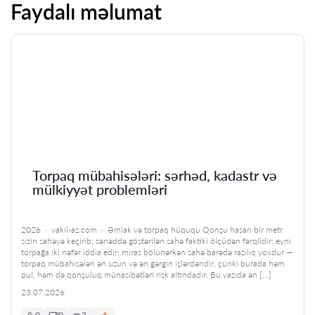
Faydalı məlumat
Torpaq mübahisələri: sərhəd, kadastr və
mülkiyyət problemləri
2026 · vakil-az.com · Əmlak və torpaq hüququ Qonşu hasarı bir metr
sizin sahəyə keçirib; sənəddə göstərilən sahə faktiki ölçüdən fərqlidir; eyni
torpağa iki nəfər iddia edir; miras bölünərkən sahə barədə razılıq yoxdur —
torpaq mübahisələri ən uzun və ən gərgin işlərdəndir, çünki burada həm
pul, həm də qonşuluq münasibətləri risk altındadır. Bu yazıda ən […]
23.07.2026