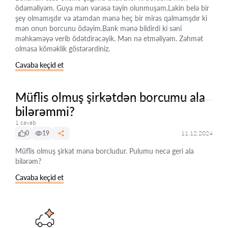
ödəməliyəm. Guya mən vərəsə təyin olunmuşam.Lakin belə bir
şey olmamışdır və atamdan mənə heç bir miras qalmamşdır ki
mən onun borcunu ödəyim.Bank mənə bildirdi ki səni
məhkəməyə verib ödətdirəcəyik. Mən nə etməliyəm. Zəhmət
olmasa köməklik göstərərdiniz.
Cavaba keçid et
Müflis olmuş şirkətdən borcumu ala
bilərəmmi?
1 cavab
0
19
11.12.2024
Müflis olmuş şirkət mənə borcludur. Pulumu necə geri ala
bilərəm?
Cavaba keçid et