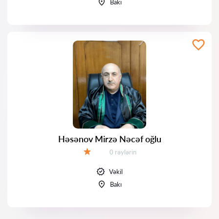
Bakı
Həsənov Mirzə Nəcəf oğlu
Rəylər:
0 rəylərin
Qiymət:
Vəkil
Bakı