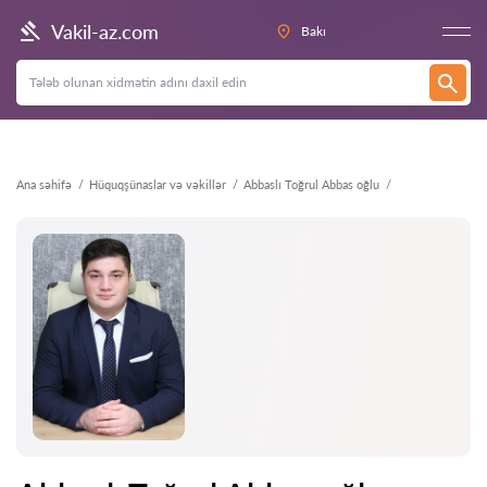
Geri
Vakil-az.com
Bakı
Ana səhifə
Hüquqşünaslar və vəkillər
Abbaslı Toğrul Abbas oğlu