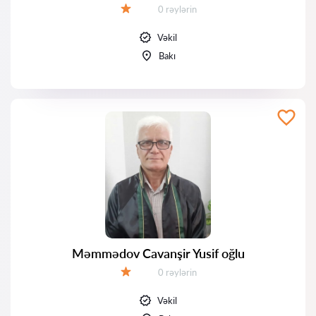
Rəylər:
0 rəylərin
Qiymət:
Vəkil
Bakı
Məmmədov Cavanşir Yusif oğlu
Rəylər:
0 rəylərin
Qiymət:
Vəkil