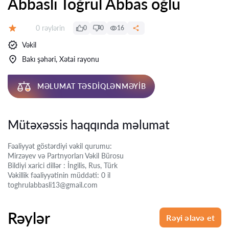
Abbaslı Toğrul Abbas oğlu
Rəylər:
0 rəylərin
0
0
16
Qiymət:
Vəkil
Bakı şəhəri, Xətai rayonu
MƏLUMAT TƏSDIQLƏNMƏYIB
Mütəxəssis haqqında məlumat
Fəaliyyət göstərdiyi vəkil qurumu:
Mirzəyev və Partnyorları Vəkil Bürosu
Bildiyi xarici dillər : İngilis, Rus, Türk
Vəkillik fəaliyyətinin müddəti: 0 il
toghrulabbasli13@gmail.com
Rəylər
Rəyi əlavə et