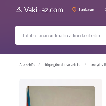
Vakil-az.com
Lənkəran
Ana səhifə
Hüquqşünaslar və vəkillər
İsmayılov 