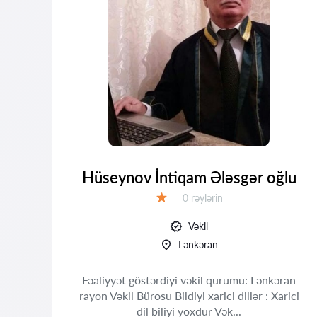
u
Hüseynov İntiqam Ələsgər oğlu
Rəylər:
0 rəylərin
Qiymət:
Vəkil
Lənkəran
an
Fəaliyyət göstərdiyi vəkil qurumu: Lənkəran
ici
rayon Vəkil Bürosu Bildiyi xarici dillər : Xarici
dil biliyi yoxdur Vək...