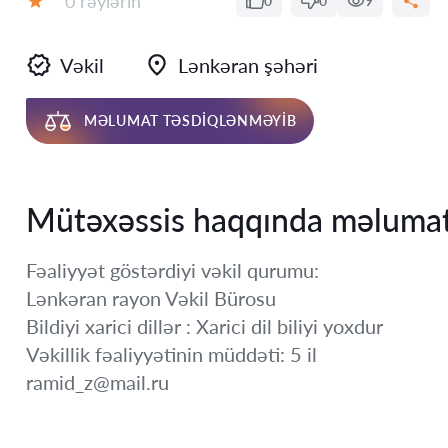
0 rəylərin
0
0
9
Qiymət:
Vəkil
Lənkəran şəhəri
MƏLUMAT TƏSDIQLƏNMƏYIB
Mütəxəssis haqqında məluma
Fəaliyyət göstərdiyi vəkil qurumu:
Lənkəran rayon Vəkil Bürosu
Bildiyi xarici dillər : Xarici dil biliyi yoxdur
Vəkillik fəaliyyətinin müddəti: 5 il
ramid_z@mail.ru