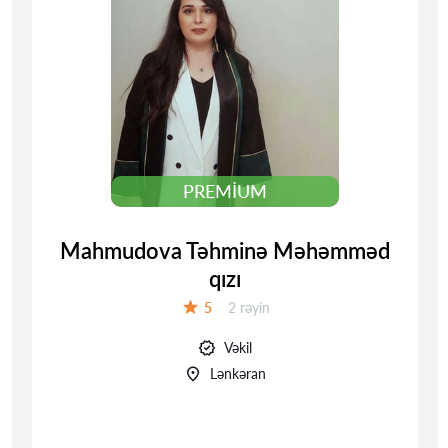
PREMIUM
Mahmudova Təhminə Məhəmməd
qızı
Rəylər:
5
2 rəyin
Qiymət:
Vəkil
Lənkəran