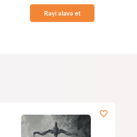
Rəyi əlavə et
ə