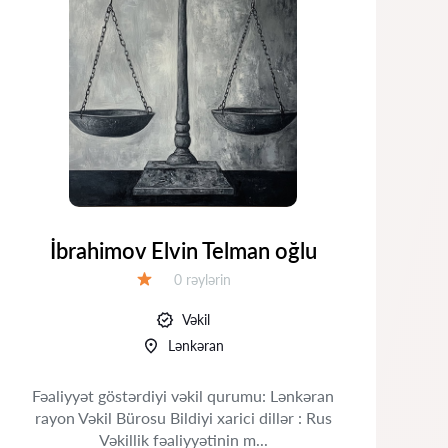
İbrahimov Elvin Telman oğlu
Rəylər:
0 rəylərin
Qiymət:
Vəkil
Lənkəran
Fəaliyyət göstərdiyi vəkil qurumu: Lənkəran
F
rayon Vəkil Bürosu Bildiyi xarici dillər : Rus
ra
Vəkillik fəaliyyətinin m...