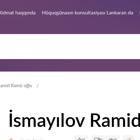
Xidmət haqqında
Hüquqşünasın konsultasiyası Lənkəran də
Ramid Ramiz oğlu
İsmayılov Ramid
Rəylər: