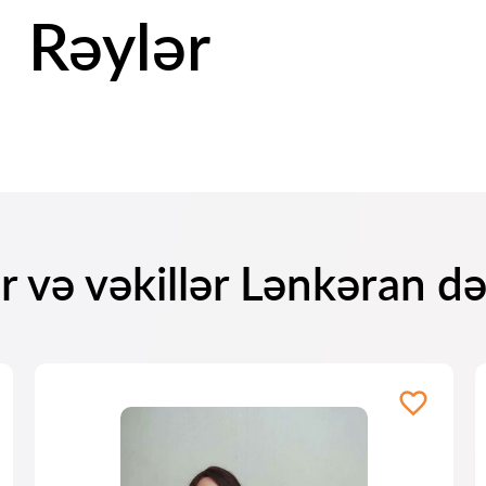
Rəylər
 və vəkillər Lənkəran d