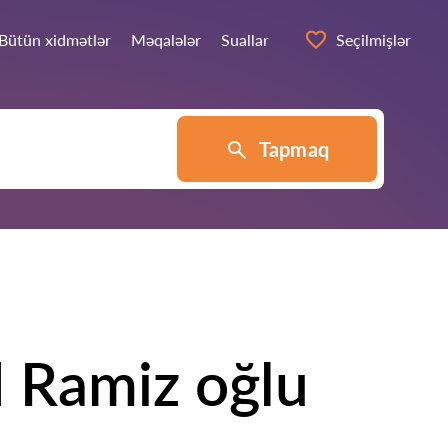
Bütün xidmətlər
Məqalələr
Suallar
Seçilmişlər
Tapmaq
 Ramiz oğlu