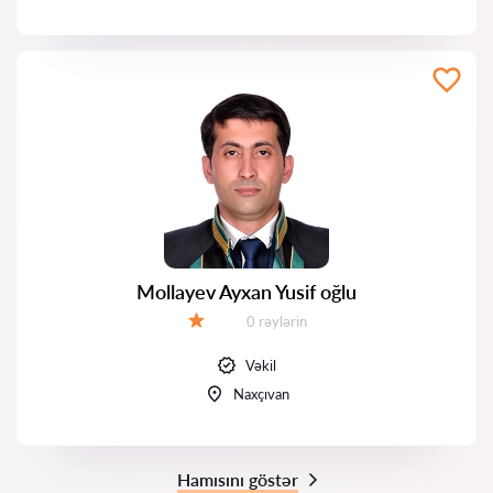
Mollayev Ayxan Yusif oğlu
Rəylər:
0 rəylərin
Qiymət:
Vəkil
Naxçıvan
Hamısını göstər