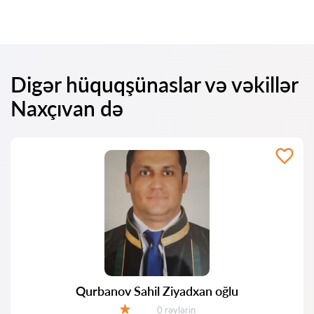
Digər hüquqşünaslar və vəkillər
Naxçıvan də
Qurbanov Sahil Ziyadxan oğlu
Rəylər:
0 rəylərin