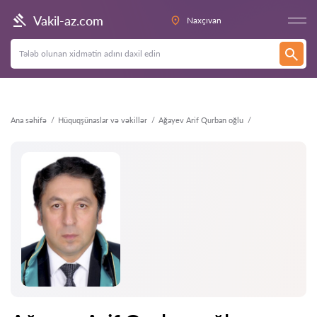
Geri
Vakil-az.com
Naxçıvan
Ana səhifə
Hüquqşünaslar və vəkillər
Ağayev Arif Qurban oğlu