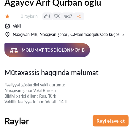
Ağayev Arif Qurban oğlu
Rəylər:
0 rəylərin
1
0
17
Qiymət:
Vəkil
Naxçıvan MR, Naxçıvan şəhəri, C.Məmmədquluzadə küçəsi 5
MƏLUMAT TƏSDIQLƏNMƏYIB
Mütəxəssis haqqında məlumat
Fəaliyyət göstərdiyi vəkil qurumu:
Naxçıvan şəhər Vəkil Bürosu
Bildiyi xarici dillər : Rus, Türk
Vəkillik fəaliyyətinin müddəti: 14 il
Rəylər
Rəyi əlavə et