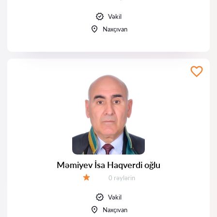
Qiymət:
Vəkil
Naxçıvan
Məmiyev İsa Haqverdi oğlu
Rəylər:
0 rəylərin
Qiymət:
Vəkil
Naxçıvan