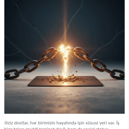
Əziz dostlar, hər birimizin həyatında işin xüsusi yeri var. İş
bizə təkcə maddi təminat deyil, həm də sosial status,