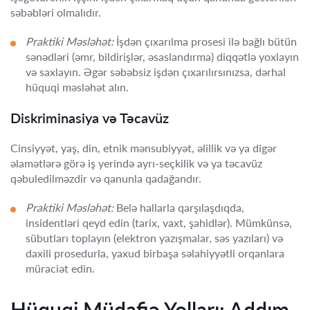
səbəbləri olmalıdır.
Praktiki Məsləhət:
İşdən çıxarılma prosesi ilə bağlı bütün
sənədləri (əmr, bildirişlər, əsaslandırma) diqqətlə yoxlayın
və saxlayın. Əgər səbəbsiz işdən çıxarılırsınızsa, dərhal
hüquqi məsləhət alın.
Diskriminasiya və Təcavüz
Cinsiyyət, yaş, din, etnik mənsubiyyət, əlillik və ya digər
əlamətlərə görə iş yerində ayrı-seçkilik və ya təcavüz
qəbuledilməzdir və qanunla qadağandır.
Praktiki Məsləhət:
Belə hallarla qarşılaşdıqda,
insidentləri qeyd edin (tarix, vaxt, şahidlər). Mümkünsə,
sübutları toplayın (elektron yazışmalar, səs yazıları) və
daxili prosedurla, yaxud birbaşa səlahiyyətli orqanlara
müraciət edin.
Hüquqi Müdafiə Yolları: Addım-