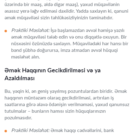
üzərində bir maaş, əldə digər maaş), yaxud müqavilənin
əsassız yerə ləğv edilməsi daxildir. Yadda saxlayın ki, qanuni
əmək müqaviləsi sizin təhlükəsizliyinizin təminatıdır.
Praktiki Məsləhət:
İşə başlamazdan əvvəl həmişə yazılı
əmək müqaviləsi tələb edin və onu diqqətlə oxuyun. Bir
nüsxəsini özünüzdə saxlayın. Müqavilədəki hər hansı bir
bənd şübhə doğurursa, imza atmadan əvvəl hüquqi
məsləhət alın.
Əmək Haqqının Gecikdirilməsi və ya
Azaldılması
Bu, yəqin ki, ən geniş yayılmış pozuntulardan biridir. Əmək
haqqının müntəzəm olaraq gecikdirilməsi, artırılan iş
saatlarına görə əlavə ödənişin verilməməsi, yaxud qanunsuz
tutulmalar – bunların hamısı sizin hüquqlarınızın
pozulmasıdır.
Praktiki Məsləhət:
Əmək haqqı cədvəllərini, bank