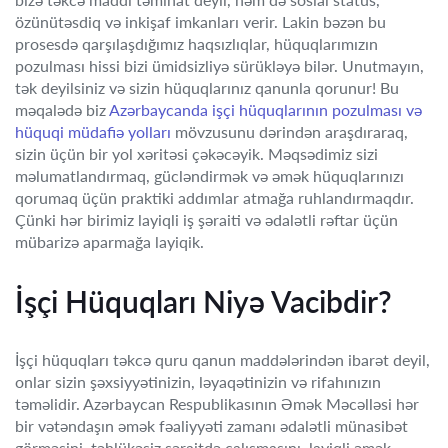
özünütəsdiq və inkişaf imkanları verir. Lakin bəzən bu
prosesdə qarşılaşdığımız haqsızlıqlar, hüquqlarımızın
pozulması hissi bizi ümidsizliyə sürükləyə bilər. Unutmayın,
tək deyilsiniz və sizin hüquqlarınız qanunla qorunur! Bu
məqalədə biz
Azərbaycanda işçi hüquqlarının pozulması və
hüquqi müdafiə yolları
mövzusunu dərindən araşdıraraq,
sizin üçün bir yol xəritəsi çəkəcəyik. Məqsədimiz sizi
məlumatlandırmaq, gücləndirmək və əmək hüquqlarınızı
qorumaq üçün praktiki addımlar atmağa ruhlandırmaqdır.
Çünki hər birimiz layiqli iş şəraiti və ədalətli rəftar üçün
mübarizə aparmağa layiqik.
İşçi Hüquqları Niyə Vacibdir?
İşçi hüquqları təkcə quru qanun maddələrindən ibarət deyil,
onlar sizin şəxsiyyətinizin, ləyaqətinizin və rifahınızın
təməlidir. Azərbaycan Respublikasının Əmək Məcəlləsi hər
bir vətəndaşın əmək fəaliyyəti zamanı ədalətli münasibət
görməsini, təhlükəsiz şəraitdə çalışmasını, layiqli əmək