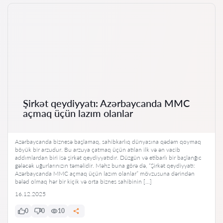
Şirkət qeydiyyatı: Azərbaycanda MMC
açmaq üçün lazım olanlar
Azərbaycanda biznesə başlamaq, sahibkarlıq dünyasına qədəm qoymaq
böyük bir arzudur. Bu arzuya çatmaq üçün atılan ilk və ən vacib
addımlardan biri isə şirkət qeydiyyatıdır. Düzgün və etibarlı bir başlanğıc
gələcək uğurlarınızın təməlidir. Məhz buna görə də, “Şirkət qeydiyyatı:
Azərbaycanda MMC açmaq üçün lazım olanlar” mövzusuna dərindən
bələd olmaq hər bir kiçik və orta biznes sahibinin […]
16.12.2025
0
0
10