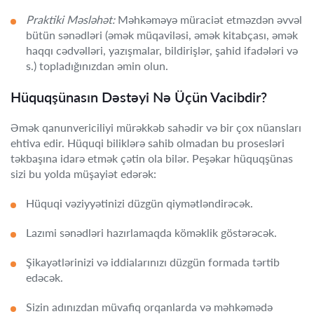
Praktiki Məsləhət:
Məhkəməyə müraciət etməzdən əvvəl
bütün sənədləri (əmək müqaviləsi, əmək kitabçası, əmək
haqqı cədvəlləri, yazışmalar, bildirişlər, şahid ifadələri və
s.) topladığınızdan əmin olun.
Hüquqşünasın Dəstəyi Nə Üçün Vacibdir?
Əmək qanunvericiliyi mürəkkəb sahədir və bir çox nüansları
ehtiva edir. Hüquqi biliklərə sahib olmadan bu prosesləri
təkbaşına idarə etmək çətin ola bilər. Peşəkar hüquqşünas
sizi bu yolda müşayiət edərək:
Hüquqi vəziyyətinizi düzgün qiymətləndirəcək.
Lazımi sənədləri hazırlamaqda köməklik göstərəcək.
Şikayətlərinizi və iddialarınızı düzgün formada tərtib
edəcək.
Sizin adınızdan müvafiq orqanlarda və məhkəmədə