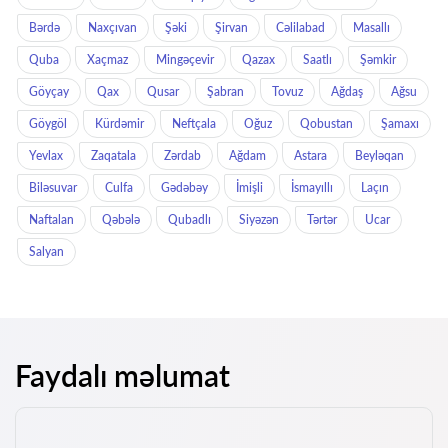
Bərdə
Naxçıvan
Şəki
Şirvan
Cəlilabad
Masallı
Quba
Xaçmaz
Mingəçevir
Qazax
Saatlı
Şəmkir
Göyçay
Qax
Qusar
Şabran
Tovuz
Ağdaş
Ağsu
Göygöl
Kürdəmir
Neftçala
Oğuz
Qobustan
Şamaxı
Yevlax
Zaqatala
Zərdab
Ağdam
Astara
Beyləqan
Biləsuvar
Culfa
Gədəbəy
İmişli
İsmayıllı
Laçın
Naftalan
Qəbələ
Qubadlı
Siyəzən
Tərtər
Ucar
Salyan
Faydalı məlumat