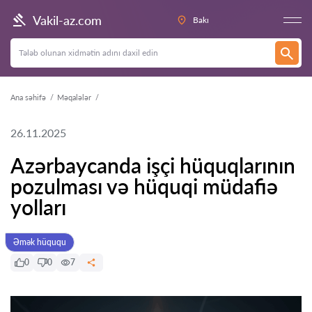
Vakil-az.com
Bakı
Ana səhifə
Məqalələr
26.11.2025
Azərbaycanda işçi hüquqlarının
pozulması və hüquqi müdafiə
yolları
Əmək hüququ
0
0
7