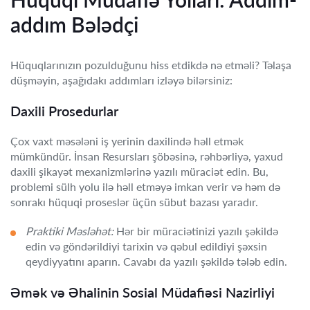
addım Bələdçi
Hüquqlarınızın pozulduğunu hiss etdikdə nə etməli? Təlaşa
düşməyin, aşağıdakı addımları izləyə bilərsiniz:
Daxili Prosedurlar
Çox vaxt məsələni iş yerinin daxilində həll etmək
mümkündür. İnsan Resursları şöbəsinə, rəhbərliyə, yaxud
daxili şikayət mexanizmlərinə yazılı müraciət edin. Bu,
problemi sülh yolu ilə həll etməyə imkan verir və həm də
sonrakı hüquqi proseslər üçün sübut bazası yaradır.
Praktiki Məsləhət:
Hər bir müraciətinizi yazılı şəkildə
edin və göndərildiyi tarixin və qəbul edildiyi şəxsin
qeydiyyatını aparın. Cavabı da yazılı şəkildə tələb edin.
Əmək və Əhalinin Sosial Müdafiəsi Nazirliyi