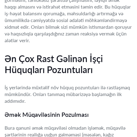
haqqı almasını və istirahət etməsini təmin edir. Bu hüquqlar
iş-həyat balansını qorumağa, məhsuldarlığı artırmağa və
ümumilikdə cəmiyyətdə sosial ədaləti möhkəmləndirməyə
xidmət edir. Onları bilmək sizi mümkün istismardan qoruyur
və haqsızlıqla qarşılaşdığınız zaman reaksiya vermək üçün
alətlər verir.
Ən Çox Rast Gəlinən İşçi
Hüquqları Pozuntuları
İş yerlərində müxtəlif növ hüquq pozuntuları ilə rastlaşmaq
mümkündür. Onları tanımaq mübarizəyə başlamağın ilk
addımıdır.
Əmək Müqaviləsinin Pozulması
Bura qanuni əmək müqaviləsi olmadan işləmək, müqavilə
şərtlərinin reallığa uyğun gəlməməsi (məsələn, kağız