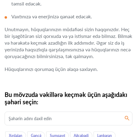
təmsil edəcək.
Vaxtınıza və enerjinizə qənaət edəcək.
Unutmayın, hüquqlarınızın müdafiəsi sizin haqqınızdır. Heç
bir işəgötürən sizi qorxuda və ya istismar edə bilməz. Bilmək
və hərəkətə keçmək azadlığın ilk addımıdır. Əgər siz də iş
yerinizdə haqsızlıqla qarşılaşmısınızsa və hüquqlarınızı necə
qoruyacağınızı bilmirsinizsə, tək qalmayın.
Hüquqlarınızı qorumaq üçün əlaqə saxlayın.
Bu mövzuda vəkillərə keçmək üçün aşağıdakı
şəhəri seçin:
Xırdalan
Gəncə́
Sumqayıt
Ağcəbədi
Lənkəran