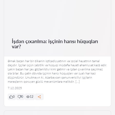
İşdən çıxarılma: işçinin hansı hüquqları
var?
Əmək bazarı hər bir ölkənin iqtisadiyyatının və sosial həyatının təməl
daşıdır. İşçilər üçün sabitlik və hüquqi müdafiə həyati əhəmiyyət kəsb edir.
Lakin bəzən hər şey gözlənildiyi kimi getmir və işdən çıxarılma qaçılmaz
ola bilər. Bu çətin dövrdə işçinin hansı hüquqları var sualı hər kəsi
düşündürür. Unutmayın ki, Azərbaycan qanunvericiliyi işçilərin
maraqlarını qoruyan güclü mexanizmlərə malikdir. […]
7.12.2025
0
0
12