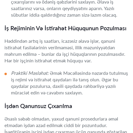
çıxarışlarını və ödəniş qəbzlərini saxlayın. Əlavə iş
saatlarınız varsa, onların qeydiyyatını aparın. Yazılı
sübutlar iddia qaldırdığınız zaman sizə lazım olacaq.
İş Rejiminin Və İstirahət Hüququnun Pozulması
Həddindən artıq iş saatları, icazəsiz əlavə işlər, qanuni
istirahət fasilələrinin verilməməsi, illik məzuniyyətdən
məhrum edilmə – bunlar da işçi hüquqlarının pozulmasıdır.
Hər bir işçinin istirahət etmək hüququ var.
Praktiki Məsləhət:
Əmək Məcəlləsində nəzərdə tutulmuş
iş rejimi və istirahət qaydaları ilə tanış olun. Əgər bu
qaydalar pozulursa, daxili qaydada rəhbərliyə yazılı
müraciət edin və cavabını saxlayın.
İşdən Qanunsuz Çıxarılma
Əsaslı səbəb olmadan, yaxud qanuni prosedurlara əməl
etmədən işdən azad edilmək ciddi bir pozuntudur.
İşəgötürənin işçini işdən çıxarmaq üçün qanunda göstərilən