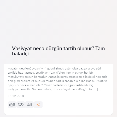
Vəsiyyət necə düzgün tərtib olunur? Tam
bələdçi
Həyatın qeyri-müəyyənliyini qəbul etmək çətin olsa da, gələcəyə ağıllı
şəkildə hazırlaşmaq, sevdiklərinizin rifahını təmin etmək hər bir
məsuliyyətli şəxsin borcudur. Xüsusilə miras məsələləri ailə daxilində ciddi
anlaşılmazlıqlara və hüquqi mübahisələrə səbəb ola bilər. Bəs bu risklərin
qarşısını necə almaq olar? Cavab sadədir: düzgün tərtib edilmiş
vəsiyyətnamə ilə. Bu tam bələdçi sizə vəsiyyət necə düzgün tərtib […]
14.12.2025
0
0
8