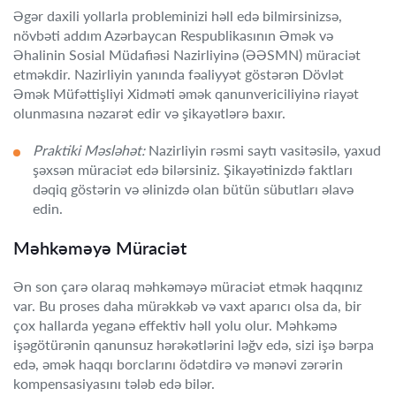
Əgər daxili yollarla probleminizi həll edə bilmirsinizsə,
növbəti addım Azərbaycan Respublikasının Əmək və
Əhalinin Sosial Müdafiəsi Nazirliyinə (ƏƏSMN) müraciət
etməkdir. Nazirliyin yanında fəaliyyət göstərən Dövlət
Əmək Müfəttişliyi Xidməti əmək qanunvericiliyinə riayət
olunmasına nəzarət edir və şikayətlərə baxır.
Praktiki Məsləhət:
Nazirliyin rəsmi saytı vasitəsilə, yaxud
şəxsən müraciət edə bilərsiniz. Şikayətinizdə faktları
dəqiq göstərin və əlinizdə olan bütün sübutları əlavə
edin.
Məhkəməyə Müraciət
Ən son çarə olaraq məhkəməyə müraciət etmək haqqınız
var. Bu proses daha mürəkkəb və vaxt aparıcı olsa da, bir
çox hallarda yeganə effektiv həll yolu olur. Məhkəmə
işəgötürənin qanunsuz hərəkətlərini ləğv edə, sizi işə bərpa
edə, əmək haqqı borclarını ödətdirə və mənəvi zərərin
kompensasiyasını tələb edə bilər.