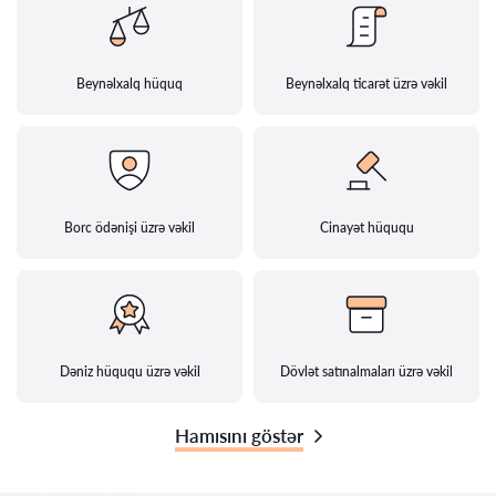
Beynəlxalq hüquq
Beynəlxalq ticarət üzrə vəkil
Borc ödənişi üzrə vəkil
Cinayət hüququ
Dəniz hüququ üzrə vəkil
Dövlət satınalmaları üzrə vəkil
Hamısını göstər