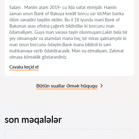
Salam . Mənim atam 2019- cu ildə vəfat etmişdir. Həmin
zaman onun Bank of Bakuya kredit borcu var idi.Mən banka
ölüm sənədini təqdim etdim. Bu il 18 iyunda məni Bank of
Bakunun əsas ofisinə çağırırb bildirdilər ki borcunu mən
ödəməliyəm. Guya mən vərəsə təyin olunmuşam.Lakin belə bir
şey olmamışdır və atamdan mənə heç bir miras qalmamşdır ki
mən onun borcunu ödəyim.Bank mənə bildirdi ki səni
məhkəməyə verib ödətdirəcəyik. Mən nə etməliyəm. Zəhmət
olmasa köməklik göstərərdiniz.
Cavaba keçid et
Bütün suallar Əmək hüququ
son məqalələr