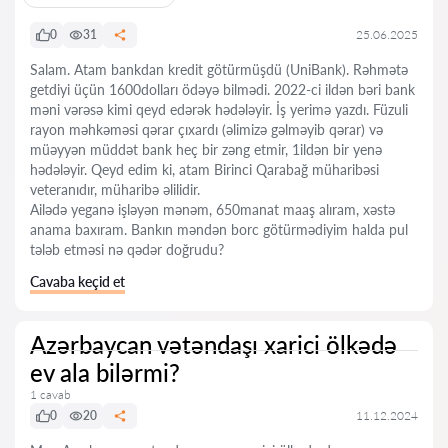
0
31
25.06.2025
Salam. Atam bankdan kredit götürmüşdü (UniBank). Rəhmətə
getdiyi üçün 1600dolları ödəyə bilmədi. 2022-ci ildən bəri bank
məni vərəsə kimi qeyd edərək hədələyir. İş yerimə yazdı. Füzuli
rayon məhkəməsi qərar çıxardı (əlimizə gəlməyib qərar) və
müəyyən müddət bank heç bir zəng etmir, 1ildən bir yenə
hədələyir. Qeyd edim ki, atam Birinci Qarabağ müharibəsi
veteranıdır, müharibə əlilidir.
Ailədə yeganə işləyən mənəm, 650manat maaş alıram, xəstə
anama baxıram. Bankın məndən borc götürmədiyim halda pul
tələb etməsi nə qədər doğrudu?
Cavaba keçid et
Azərbaycan vətəndaşı xarici ölkədə
ev ala bilərmi?
1 cavab
0
20
11.12.2024