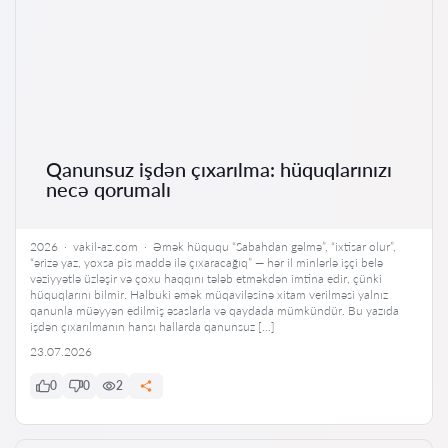
Qanunsuz işdən çıxarılma: hüquqlarınızı
necə qorumalı
2026 · vakil-az.com · Əmək hüququ “Sabahdan gəlmə”, “ixtisar olur”,
“ərizə yaz, yoxsa pis maddə ilə çıxaracağıq” — hər il minlərlə işçi belə
vəziyyətlə üzləşir və çoxu haqqını tələb etməkdən imtina edir, çünki
hüquqlarını bilmir. Halbuki əmək müqaviləsinə xitam verilməsi yalnız
qanunla müəyyən edilmiş əsaslarla və qaydada mümkündür. Bu yazıda
işdən çıxarılmanın hansı hallarda qanunsuz […]
23.07.2026
0
0
2