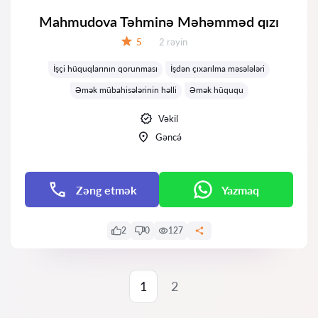
Mahmudova Təhminə Məhəmməd qızı
Rəylər:
5
2 rəyin
Qiymət:
İşçi hüquqlarının qorunması
İşdən çıxarılma məsələləri
Əmək mübahisələrinin həlli
Əmək hüququ
Vəkil
Gəncə́
Zəng etmək
Yazmaq
2
0
127
1
2