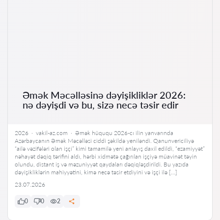
Əmək Məcəlləsinə dəyişikliklər 2026:
nə dəyişdi və bu, sizə necə təsir edir
2026 · vakil-az.com · Əmək hüququ 2026-cı ilin yanvarında
Azərbaycanın Əmək Məcəlləsi ciddi şəkildə yeniləndi. Qanunvericiliyə
“ailə vəzifələri olan işçi” kimi tamamilə yeni anlayış daxil edildi, “ezamiyyət”
nəhayət dəqiq tərifini aldı, hərbi xidmətə çağırılan işçiyə müavinət təyin
olundu, distant iş və məzuniyyət qaydaları dəqiqləşdirildi. Bu yazıda
dəyişikliklərin mahiyyətini, kimə necə təsir etdiyini və işçi ilə […]
23.07.2026
0
0
2