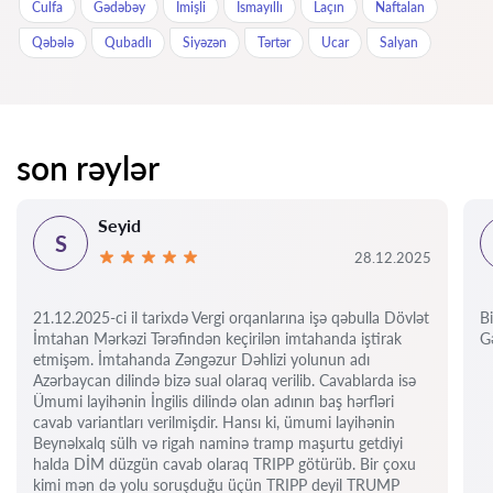
Culfa
Gədəbəy
İmişli
İsmayıllı
Laçın
Naftalan
Qəbələ
Qubadlı
Siyəzən
Tərtər
Ucar
Salyan
son rəylər
Seyid
S
28.12.2025
21.12.2025-ci il tarixdə Vergi orqanlarına işə qəbulla Dövlət
Bi
İmtahan Mərkəzi Tərəfindən keçirilən imtahanda iştirak
Gə
etmişəm. İmtahanda Zəngəzur Dəhlizi yolunun adı
Azərbaycan dilində bizə sual olaraq verilib. Cavablarda isə
Ümumi layihənin İngilis dilində olan adının baş hərfləri
cavab variantları verilmişdir. Hansı ki, ümumi layihənin
Beynəlxalq sülh və rigah naminə tramp maşurtu getdiyi
halda DİM düzgün cavab olaraq TRIPP götürüb. Bir çoxu
kimi mən də yolu soruşduğu üçün TRIPP deyil TRUMP