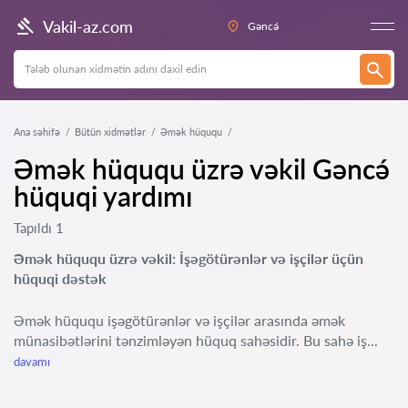
Vakil-az.com
Gəncə́
Ana səhifə
Bütün xidmətlər
Əmək hüququ
Əmək hüququ üzrə vəkil Gəncə́
hüquqi yardımı
Tapıldı 1
Əmək hüququ üzrə vəkil: İşəgötürənlər və işçilər üçün
hüquqi dəstək
Əmək hüququ işəgötürənlər və işçilər arasında əmək
münasibətlərini tənzimləyən hüquq sahəsidir. Bu sahə iş...
davamı