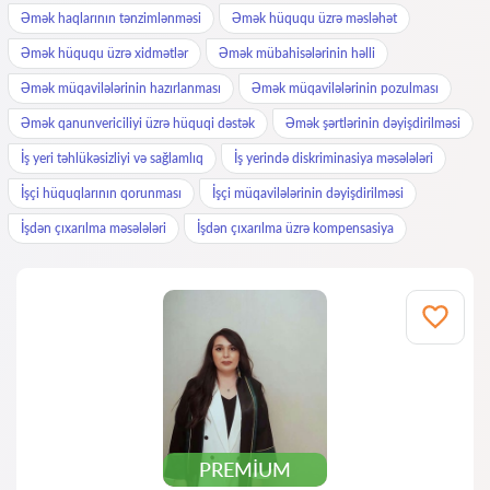
Əmək haqlarının tənzimlənməsi
Əmək hüququ üzrə məsləhət
Əmək hüququ üzrə xidmətlər
Əmək mübahisələrinin həlli
Əmək müqavilələrinin hazırlanması
Əmək müqavilələrinin pozulması
Əmək qanunvericiliyi üzrə hüquqi dəstək
Əmək şərtlərinin dəyişdirilməsi
İş yeri təhlükəsizliyi və sağlamlıq
İş yerində diskriminasiya məsələləri
İşçi hüquqlarının qorunması
İşçi müqavilələrinin dəyişdirilməsi
İşdən çıxarılma məsələləri
İşdən çıxarılma üzrə kompensasiya
PREMIUM