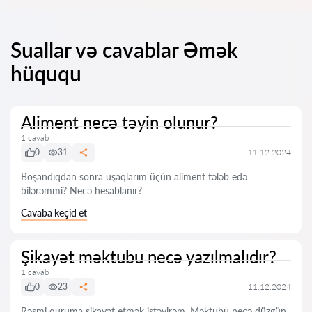
Suallar və cavablar Əmək
hüququ
Aliment necə təyin olunur?
1 cavab
0
31
11.12.2024
Boşandıqdan sonra uşaqlarım üçün aliment tələb edə
bilərəmmi? Necə hesablanır?
Cavaba keçid et
Şikayət məktubu necə yazılmalıdır?
1 cavab
0
23
11.12.2024
Rəsmi quruma şikayət etmək istəyirəm. Məktubu necə düzgün