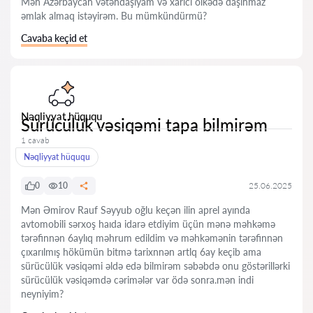
Mən Azərbaycan vətəndaşıyam və xarici ölkədə daşınmaz
əmlak almaq istəyirəm. Bu mümkündürmü?
Cavaba keçid et
Nəqliyyat hüququ
Sürücülük vəsiqəmi tapa bilmirəm
1 cavab
Nəqliyyat hüququ
0
10
25.06.2025
Mən Əmirov Rauf Səyyub oğlu keçən ilin aprel ayında
avtomobili sərxoş haıda idarə etdiyim üçün mənə məhkəmə
tərəfinnən 6aylıq məhrum edildim və məhkəmənin tərəfinnən
çıxarılmış hökümün bitmə tarixnnən artlq 6ay keçib ama
sürücülük vəsiqəmi əldə edə bilmirəm səbəbdə onu göstərillərki
sürücülük vəsiqəmdə cərimələr var ödə sonra.mən indi
neyniyim?