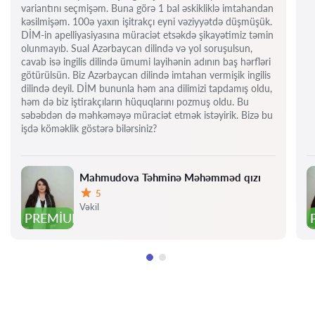
variantını seçmişəm. Buna görə 1 bal əskikliklə imtahandan
kəsilmişəm. 100ə yaxın işitrakçı eyni vəziyyətdə düşmüşük.
DİM-in apelliyasiyasına müraciət etsəkdə şikayətimiz təmin
olunmayıb. Sual Azərbaycan dilində və yol soruşulsun,
cavab isə ingilis dilində ümumi layihənin adının baş hərfləri
götürülsün. Biz Azərbaycan dilində imtahan vermişik ingilis
dilində deyil. DİM bununla həm ana dilimizi tapdamış oldu,
həm də biz iştirakçıların hüquqlarını pozmuş oldu. Bu
səbəbdən də məhkəməyə müraciət etmək istəyirik. Bizə bu
işdə köməklik göstərə bilərsiniz?
Mahmudova Təhminə Məhəmməd qızı
5
Qiymət:
Vəkil
PREMIUM