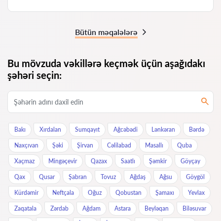
Bütün məqalələrə
Bu mövzuda vəkillərə keçmək üçün aşağıdakı
şəhəri seçin:
Bakı
Xırdalan
Sumqayıt
Ağcəbədi
Lənkəran
Bərdə
Naxçıvan
Şəki
Şirvan
Cəlilabad
Masallı
Quba
Xaçmaz
Mingəçevir
Qazax
Saatlı
Şəmkir
Göyçay
Qax
Qusar
Şabran
Tovuz
Ağdaş
Ağsu
Göygöl
Kürdəmir
Neftçala
Oğuz
Qobustan
Şamaxı
Yevlax
Zaqatala
Zərdab
Ağdam
Astara
Beyləqan
Biləsuvar