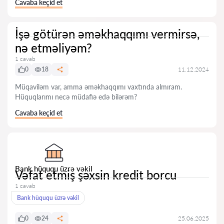
Cavaba keçid et
İşə götürən əməkhaqqımı vermirsə,
nə etməliyəm?
1 cavab
0
18
11.12.2024
Müqaviləm var, amma əməkhaqqımı vaxtında almıram.
Hüquqlarımı necə müdafiə edə bilərəm?
Cavaba keçid et
Bank hüququ üzrə vəkil
Vəfat etmiş şəxsin kredit borcu
1 cavab
Bank hüququ üzrə vəkil
0
24
25.06.2025