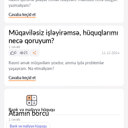
yazmalıyam?
Cavaba keçid et
Müqaviləsiz işləyirəmsə, hüquqlarımı
necə qoruyum?
1 cavab
0
21
11.12.2024
Rəsmi əmək müqaviləm yoxdur, amma işdə problemlər
yaşayıram. Nə etməliyəm?
Cavaba keçid et
Bank və maliyyə hüququ
Atamın borcu
1 cavab
Bank və maliyyə hüququ