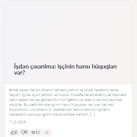
İşdən çıxarılma: işçinin hansı hüquqları
var?
Əmək bazarı hər bir ölkənin iqtisadiyyatının və sosial həyatının təməl
daşıdır. İşçilər üçün sabitlik və hüquqi müdafiə həyati əhəmiyyət kəsb edir.
Lakin bəzən hər şey gözlənildiyi kimi getmir və işdən çıxarılma qaçılmaz
ola bilər. Bu çətin dövrdə işçinin hansı hüquqları var sualı hər kəsi
düşündürür. Unutmayın ki, Azərbaycan qanunvericiliyi işçilərin
maraqlarını qoruyan güclü mexanizmlərə malikdir. […]
7.12.2025
0
0
12