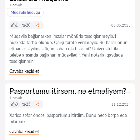
1 cavab
Müqavilə hüququ
1
20
08.05.2025
Müqavilə bağlanarkən imzalar möhürlə təsdiqlənməyib.1
nüsxədə tərtib olunub. Qarşı tərəfə verilməyib. Bu hallar onun
etibarsız sayılması üçün səbəb ola bilər mi? Universitet ilə
tələbə arasında bağlanan müqavilədir. Yəni notarial qaydada
təsdiqlənmir.
Cavaba keçid et
Pasportumu itirsəm, nə etməliyəm?
1 cavab
0
23
11.12.2024
Xaricə səfər öncəsi pasportumu itirdim. Bunu necə bərpa edə
bilərəm?
Cavaba keçid et