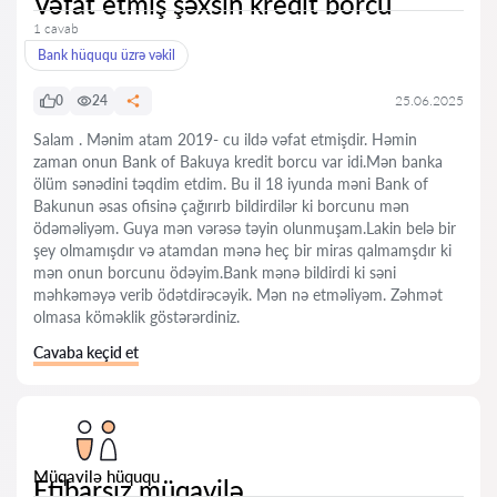
Vəfat etmiş şəxsin kredit borcu
1 cavab
Bank hüququ üzrə vəkil
0
24
25.06.2025
Salam . Mənim atam 2019- cu ildə vəfat etmişdir. Həmin
zaman onun Bank of Bakuya kredit borcu var idi.Mən banka
ölüm sənədini təqdim etdim. Bu il 18 iyunda məni Bank of
Bakunun əsas ofisinə çağırırb bildirdilər ki borcunu mən
ödəməliyəm. Guya mən vərəsə təyin olunmuşam.Lakin belə bir
şey olmamışdır və atamdan mənə heç bir miras qalmamşdır ki
mən onun borcunu ödəyim.Bank mənə bildirdi ki səni
məhkəməyə verib ödətdirəcəyik. Mən nə etməliyəm. Zəhmət
olmasa köməklik göstərərdiniz.
Cavaba keçid et
Müqavilə hüququ
Etibarsız müqavilə