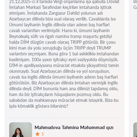
21.12.2025-ci il tarixdə Vergi orqanlarına işə qəbulla Dövlət
Bi
İmtahan Mərkəzi Tərəfindən keçirilən imtahanda iştirak
Gə
etmişəm. İmtahanda Zəngəzur Dəhlizi yolunun adı
Azərbaycan dilində bizə sual olaraq verilib. Cavablarda isə
Ümumi layihənin İngilis dilində olan adının baş hərfləri
cavab variantları verilmişdir. Hansı ki, ümumi layihənin
Beynəlxalq sülh və rigah naminə tramp maşurtu getdiyi
halda DİM düzgün cavab olaraq TRIPP götürüb. Bir çoxu
kimi mən də yolu soruşduğu üçün TRIPP deyil TRUMP
variantını seçmişəm. Buna görə 1 bal əskikliklə imtahandan
kəsilmişəm. 100ə yaxın işitrakçı eyni vəziyyətdə düşmüşük.
DİM-in apelliyasiyasına müraciət etsəkdə şikayətimiz təmin
olunmayıb. Sual Azərbaycan dilində və yol soruşulsun,
cavab isə ingilis dilində ümumi layihənin adının baş hərfləri
götürülsün. Biz Azərbaycan dilində imtahan vermişik ingilis
dilində deyil. DİM bununla həm ana dilimizi tapdamış oldu,
həm də biz iştirakçıların hüquqlarını pozmuş oldu. Bu
səbəbdən də məhkəməyə müraciət etmək istəyirik. Bizə bu
işdə köməklik göstərə bilərsiniz?
Mahmudova Təhminə Məhəmməd qızı
5