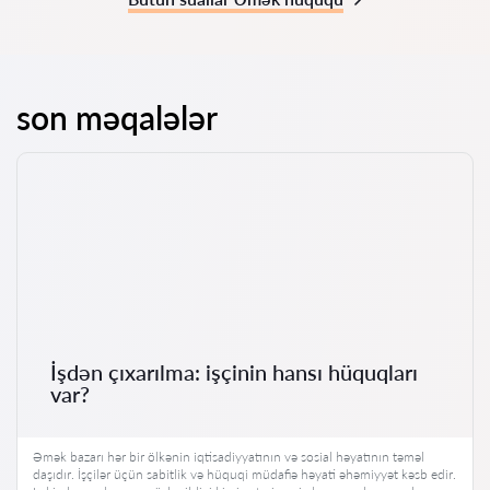
son məqalələr
İşdən çıxarılma: işçinin hansı hüquqları
var?
Əmək bazarı hər bir ölkənin iqtisadiyyatının və sosial həyatının təməl
daşıdır. İşçilər üçün sabitlik və hüquqi müdafiə həyati əhəmiyyət kəsb edir.