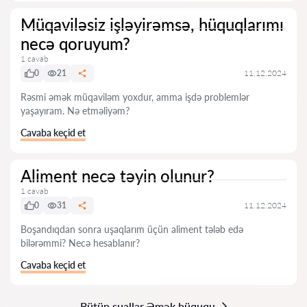
Müqaviləsiz işləyirəmsə, hüquqlarımı
necə qoruyum?
1 cavab
0
21
11.12.2024
Rəsmi əmək müqaviləm yoxdur, amma işdə problemlər
yaşayıram. Nə etməliyəm?
Cavaba keçid et
Aliment necə təyin olunur?
1 cavab
0
31
11.12.2024
Boşandıqdan sonra uşaqlarım üçün aliment tələb edə
bilərəmmi? Necə hesablanır?
Cavaba keçid et
Bütün suallar Əmək hüququ