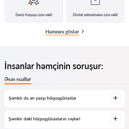
Dəniz hüququ üzrə vəkil
Dövlət satınalmaları üzrə vəkil
Hamısını göstər
İnsanlar həmçinin soruşur:
Əsas suallar
Şəmkir da ən yaxşı hüquqşünaslar
Bizdə Şəmkir dəki ən yaxşı hüquqşünasların tam məlumatı ilə
Şəmkir dəki hüquqşünasların rəyləri
siyahısı toplanıb. Qiymətlər, rəylər, telefon nömrəsi və ünvan.