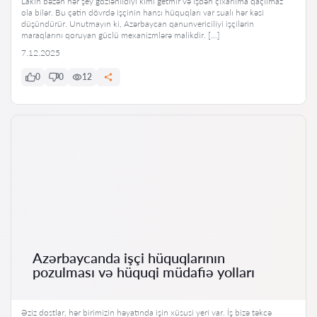
Lakin bəzən hər şey gözlənildiyi kimi getmir və işdən çıxarılma qaçılmaz
ola bilər. Bu çətin dövrdə işçinin hansı hüquqları var sualı hər kəsi
düşündürür. Unutmayın ki, Azərbaycan qanunvericiliyi işçilərin
maraqlarını qoruyan güclü mexanizmlərə malikdir. […]
7.12.2025
0
0
12
Azərbaycanda işçi hüquqlarının
pozulması və hüquqi müdafiə yolları
Əziz dostlar, hər birimizin həyatında işin xüsusi yeri var. İş bizə təkcə