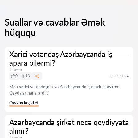
Suallar və cavablar Əmək
hüququ
Xarici vətəndaş Azərbaycanda iş
apara bilərmi?
1 cavab
0
13
11.12.2024
Mən xarici vətəndaşam və Azərbaycanda işləmək istəyirəm.
Qaydalar hansılardır?
Cavaba keçid et
Azərbaycanda şirkət necə qeydiyyata
alınır?
1 cavab