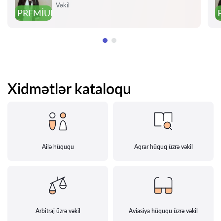
Qiymət:
Vəkil
PREMIUM
Xidmətlər kataloqu
Ailə hüququ
Aqrar hüquq üzrə vəkil
Arbitraj üzrə vəkil
Aviasiya hüququ üzrə vəkil