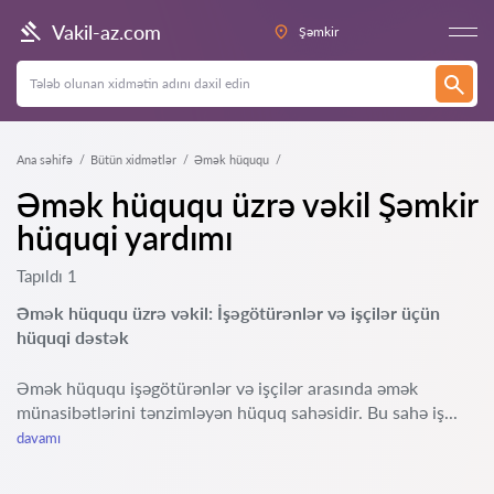
Vakil-az.com
Şəmkir
Ana səhifə
Bütün xidmətlər
Əmək hüququ
Əmək hüququ üzrə vəkil Şəmkir
hüquqi yardımı
Tapıldı 1
Əmək hüququ üzrə vəkil: İşəgötürənlər və işçilər üçün
hüquqi dəstək
Əmək hüququ işəgötürənlər və işçilər arasında əmək
münasibətlərini tənzimləyən hüquq sahəsidir. Bu sahə iş...
davamı