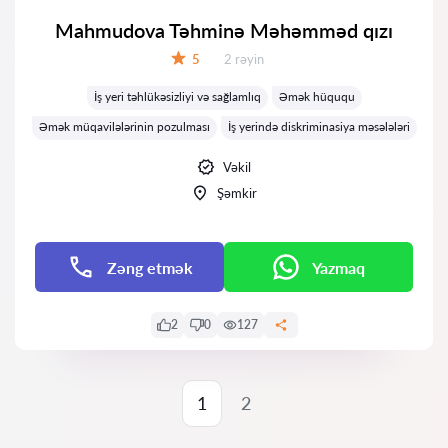
Mahmudova Təhminə Məhəmməd qızı
Rəylər:
5
2 rəyin
Qiymət:
İş yeri təhlükəsizliyi və sağlamlıq
Əmək hüququ
Əmək müqavilələrinin pozulması
İş yerində diskriminasiya məsələləri
Vəkil
Şəmkir
Zəng etmək
Yazmaq
2
0
127
1
2