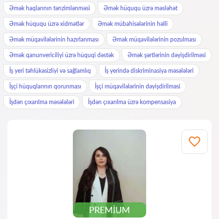
Əmək haqlarının tənzimlənməsi
Əmək hüququ üzrə məsləhət
Əmək hüququ üzrə xidmətlər
Əmək mübahisələrinin həlli
Əmək müqavilələrinin hazırlanması
Əmək müqavilələrinin pozulması
Əmək qanunvericiliyi üzrə hüquqi dəstək
Əmək şərtlərinin dəyişdirilməsi
İş yeri təhlükəsizliyi və sağlamlıq
İş yerində diskriminasiya məsələləri
İşçi hüquqlarının qorunması
İşçi müqavilələrinin dəyişdirilməsi
İşdən çıxarılma məsələləri
İşdən çıxarılma üzrə kompensasiya
PREMIUM