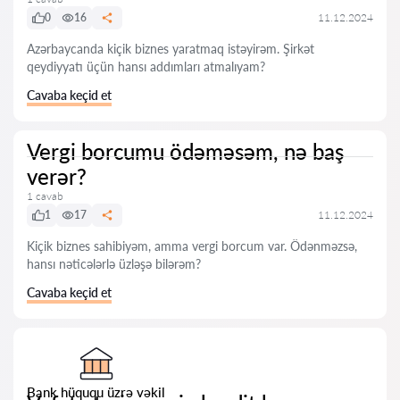
0
16
11.12.2024
Azərbaycanda kiçik biznes yaratmaq istəyirəm. Şirkət
qeydiyyatı üçün hansı addımları atmalıyam?
Cavaba keçid et
Vergi borcumu ödəməsəm, nə baş
verər?
1 cavab
1
17
11.12.2024
Kiçik biznes sahibiyəm, amma vergi borcum var. Ödənməzsə,
hansı nəticələrlə üzləşə bilərəm?
Cavaba keçid et
Bank hüququ üzrə vəkil