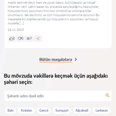
maddi təminat deyil, həm də sosial status, özünütəsdiq və inkişaf
imkanları verir. Lakin bəzən bu prosesdə qarşılaşdığımız haqsızlıqlar,
hüquqlarımızın pozulması hissi bizi ümidsizliyə sürükləyə bilər.
Unutmayın, tək deyilsiniz və sizin hüquqlarınız qanunla qorunur! Bu
məqalədə biz Azərbaycanda işçi hüquqlarının pozulması və hüquqi
müdafiə […]
26.11.2025
0
0
7
Bütün məqalələrə
Bu mövzuda vəkillərə keçmək üçün aşağıdakı
şəhəri seçin:
Bakı
Xırdalan
Gəncə́
Sumqayıt
Ağcəbədi
Lənkəran