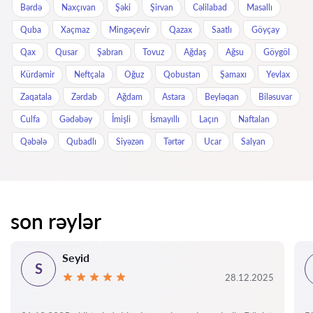
Bərdə
Naxçıvan
Şəki
Şirvan
Cəlilabad
Masallı
Quba
Xaçmaz
Mingəçevir
Qazax
Saatlı
Göyçay
Qax
Qusar
Şabran
Tovuz
Ağdaş
Ağsu
Göygöl
Kürdəmir
Neftçala
Oğuz
Qobustan
Şamaxı
Yevlax
Zaqatala
Zərdab
Ağdam
Astara
Beyləqan
Biləsuvar
Culfa
Gədəbəy
İmişli
İsmayıllı
Laçın
Naftalan
Qəbələ
Qubadlı
Siyəzən
Tərtər
Ucar
Salyan
son rəylər
Seyid
S
28.12.2025