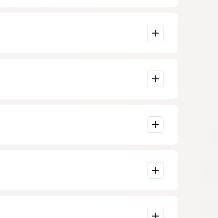
formasından
ümkündürsə,
r.
xəssis ilə