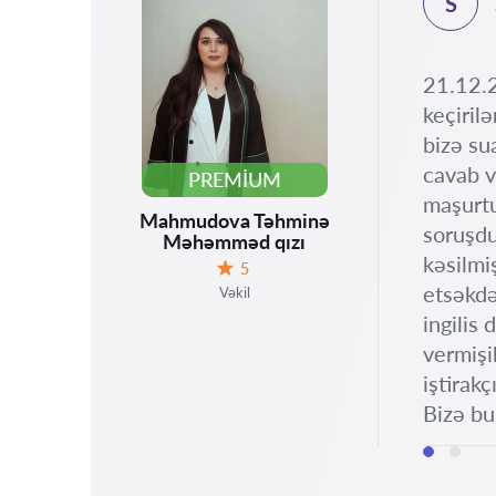
S
.2025
21.12.2
keçiril
bizə su
cavab v
PREMIUM
maşurtu
Mahmudova Təhminə
soruşdu
Məhəmməd qızı
kəsilmi
5
Qiymət:
etsəkdə
Vəkil
ingilis
vermişi
iştirak
Bizə bu