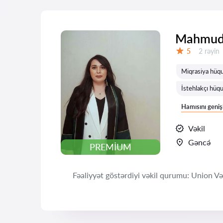
Mahmudo
Rəylər:
5
2 rəyin
Qiymət:
Miqrasiya hüq
İstehlakçı hüqu
Hamısını geniş
Vəkil
Gəncə́
PREMIUM
Fəaliyyət göstərdiyi vəkil qurumu: Union Vəkil