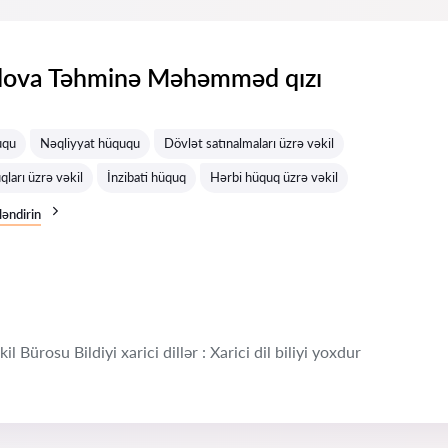
va Təhminə Məhəmməd qızı
uqu
Nəqliyyat hüququ
Dövlət satınalmaları üzrə vəkil
qları üzrə vəkil
İnzibati hüquq
Hərbi hüquq üzrə vəkil
ləndirin
 Bürosu Bildiyi xarici dillər : Xarici dil biliyi yoxdur