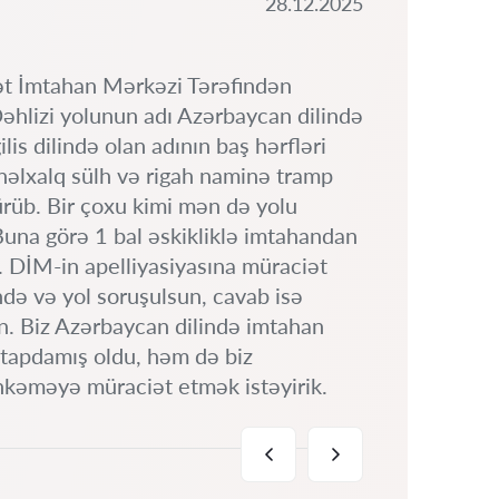
28.12.2025
lət İmtahan Mərkəzi Tərəfindən
əhlizi yolunun adı Azərbaycan dilində
lis dilində olan adının baş hərfləri
ynəlxalq sülh və rigah naminə tramp
rüb. Bir çoxu kimi mən də yolu
Mah
na görə 1 bal əskikliklə imtahandan
M
. DİM-in apelliyasiyasına müraciət
də və yol soruşulsun, cavab isə
ün. Biz Azərbaycan dilində imtahan
i tapdamış oldu, həm də biz
hkəməyə müraciət etmək istəyirik.