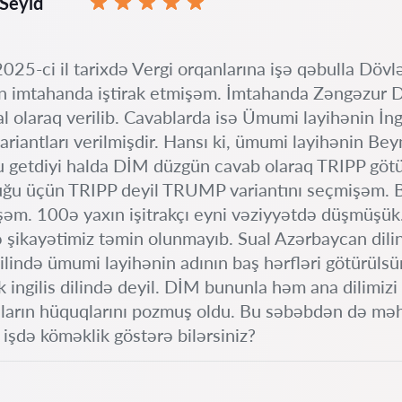
Seyid
025-ci il tarixdə Vergi orqanlarına işə qəbulla Döv
ən imtahanda iştirak etmişəm. İmtahanda Zəngəzur D
al olaraq verilib. Cavablarda isə Ümumi layihənin İngi
ariantları verilmişdir. Hansı ki, ümumi layihənin Be
 getdiyi halda DİM düzgün cavab olaraq TRIPP götü
ğu üçün TRIPP deyil TRUMP variantını seçmişəm. Bu
şəm. 100ə yaxın işitrakçı eyni vəziyyətdə düşmüşük
 şikayətimiz təmin olunmayıb. Sual Azərbaycan dilin
 dilində ümumi layihənin adının baş hərfləri götürüls
k ingilis dilində deyil. DİM bununla həm ana dilimiz
çıların hüquqlarını pozmuş oldu. Bu səbəbdən də mə
 işdə köməklik göstərə bilərsiniz?