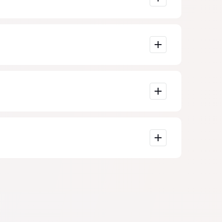
xidmətləri 25
şünas əsasən
və s.
 də
imi deyil. Və
ki növ
inin