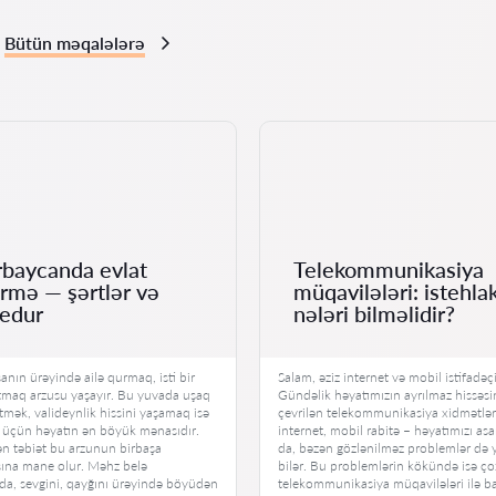
Bütün məqalələrə
baycanda evlat
Telekommunikasiya
rmə — şərtlər və
müqavilələri: istehla
edur
nələri bilməlidir?
sanın ürəyində ailə qurmaq, isti bir
Salam, əziz internet və mobil istifadəçi
tmaq arzusu yaşayır. Bu yuvada uşaq
Gündəlik həyatımızın ayrılmaz hissəsi
tmək, valideynlik hissini yaşamaq isə
çevrilən telekommunikasiya xidmətlər
ı üçün həyatın ən böyük mənasıdır.
internet, mobil rabitə – həyatımızı asa
ən təbiət bu arzunun birbaşa
da, bəzən gözlənilməz problemlər də 
sına mane olur. Məhz belə
bilər. Bu problemlərin kökündə isə ço
a, sevgini, qayğını ürəyində böyüdən
telekommunikasiya müqavilələri ilə ba