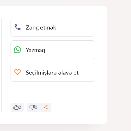
Zəng etmək
Yazmaq
Seçilmişlərə əlavə et
2
0