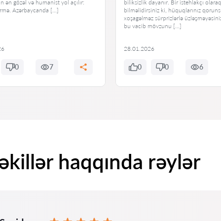
ün ən gözəl və humanist yol açılır:
biliksizlik dayanır. Bir istehlakçı olaraq
ürmə. Azərbaycanda […]
bilməlidirsiniz ki, hüquqlarınız qorun
xoşagəlməz sürprizlərlə üzləşməyəsini
bu vacib mövzunu […]
26
28.01.2026
0
7
0
0
6
killər haqqında rəylər