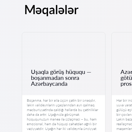
Məqalələr
Uşaqla görüş hüququ —
Azər
boşanmadan sonra
götü
lar
Azərbaycanda
pros
rlıq
Boşanma, hər bir ailə üçün çətin bir sınaqdır,
Hər bir in
udur.
lakin valideynlərin uşaqlarından ayrı qalmaq
yuva yara
acib
məcburiyyətində qaldığı hallarda bu çətinliklər
gülüşü eşi
daha da artır. Uşağınızla görüşmək
bir çoxlar
hüququnuzun maneə ilə üzləşməsi – bu, həm
Lakin bəz
də,
emosional, həm də hüquqi cəhətdən ağrılı bir
reallaşma
açmaq
vəziyyətdir. Uşağın hər iki valideynlə ünsiyyət
məqamlard