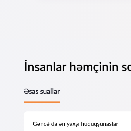
İnsanlar həmçinin s
Əsas suallar
Gəncə́ da ən yaxşı hüquqşünaslar