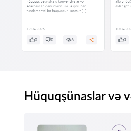
 bələd
hüququ, beynəlxalq konvensiyalar və
ailələr üç
in […]
Azərbaycan qanunvericiliyi ilə qorunan
evlat göt
fundamental bir hüquqdur. Təəssüf […]
12.04.2026
10.04.20
0
0
6
0
Hüquqşünaslar və və