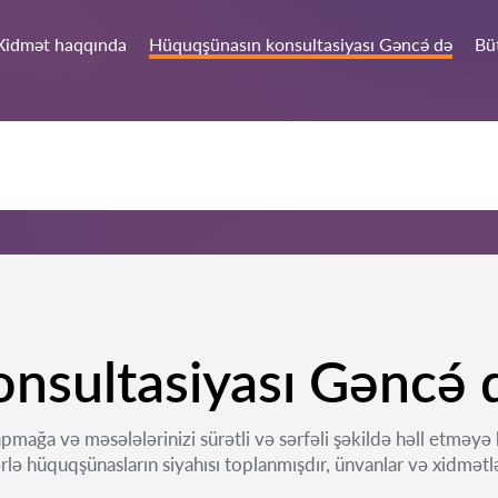
Xidmət haqqında
Hüquqşünasın konsultasiyası Gəncə́ də
Bü
nsultasiyası Gəncə́ 
pmağa və məsələlərinizi sürətli və sərfəli şəkildə həll etmə
rlə hüquqşünasların siyahısı toplanmışdır, ünvanlar və xidmətlə