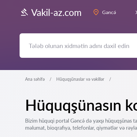
Vakil-az.com
Gəncə́
Ana səhifə
Hüquqşünaslar və vəkillər
Hüquqşünasın ko
Bizim hüquqi portal Gəncə́ də yaxşı hüquqşünas ta
məlumat, bioqrafiya, telefonlar, qiymətlər və rəylə