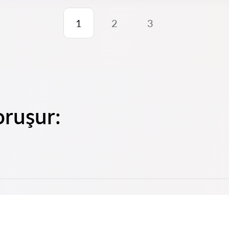
1
2
3
oruşur: