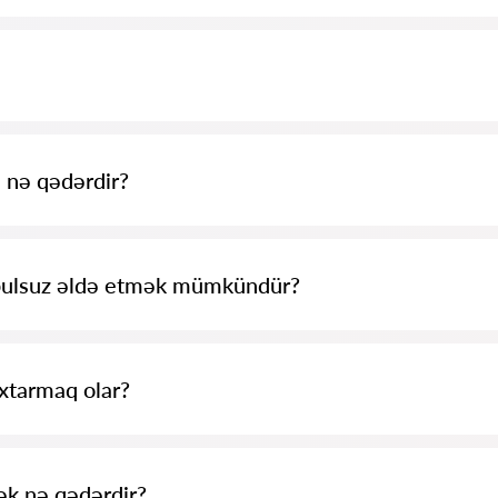
 ilə siyahısı toplanıb. Qiymətlər, rəylər, telefon nömrəsi və ünvan.
toplanıb, biz mənfi rəyləri silmirik və onların şişirdilməsi imkanı yoxdur.
 nə qədərdir?
başlayır və daha yüksəkdir (qiymətlər sualın mürəkkəbliyindən və cavab 
 pulsuz əldə etmək mümkündür?
və onu verməyə çalışın. Əgər sual mürəkkəb deyilsə və tez cavab vermək m
 Lakin konsultasiyanın qiymətini müəyyən etmək hüququ hüquqşünasa aiddi
xtarmaq olar?
akil-az.com-da tamamilə pulsuz etmək mümkündür. Rahat axtarışın və mütə
təxəssislərin konsultasiyası və xidmətləri pullu ola bilər.
ək nə qədərdir?