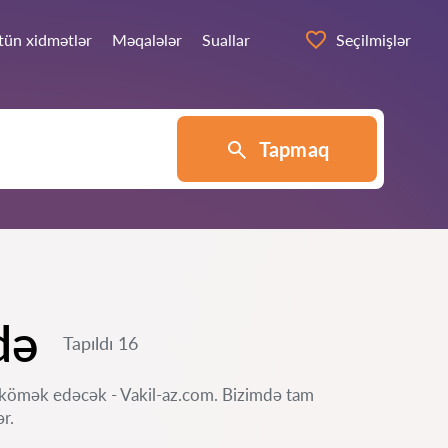
tün xidmətlər
Məqalələr
Suallar
Seçilmişlər
Tapmaq
də
Tapıldı 16
yə kömək edəcək - Vakil-az.com. Bizimdə tam
r.