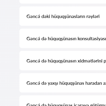
Bizdə Gəncə́ dəki ən yaxşı hüquqşünasların tam məlumatı
Gəncə́ dəki hüquqşünasların rəyləri
Bizim xidmətimizdə hüquqşünaslar haqqında həqiqi rəylər 
Gəncə́ də hüquqşünasın konsultasiyası
Hüquqşünasların konsultasiyası Gəncə́ də 25 AZN-dən 
asılı olaraq dəyişə bilər)
Gəncə́ də hüquqşünasın xidmətlərini
Əvvəlcə sualınızı dəqiq və qısa şəkildə formulə edin 
hüquqşünaslar çox vaxt onlara pulsuz cavab verirlər.
Gəncə́ də yaxşı hüquqşünas haradan a
Bunu Azərbaycan hüquqşünasları axtarış servisi olan V
əlaqə qurmağın pulsuz olduğunu bilmək vacibdir, lakin mü
Gəncə́ də hüquqşünas icarəyə götürm