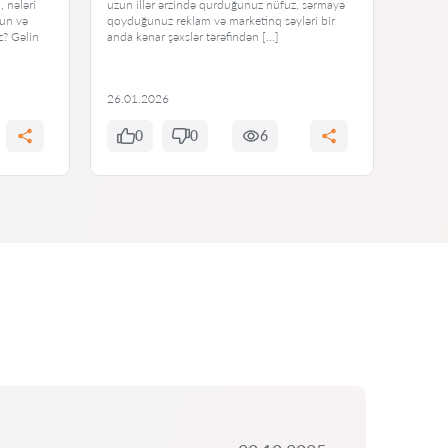
, nələri
uzun illər ərzində qurduğunuz nüfuz, sərmayə
daha te
sun və
qoyduğunuz reklam və marketinq səyləri bir
itkilər
z? Gəlin
anda kənar şəxslər tərəfindən […]
müştər
26.01.2026
22.01
0
0
6
0