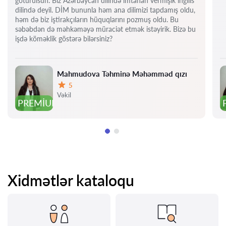
götürülsün. Biz Azərbaycan dilində imtahan vermişik ingilis
dilində deyil. DİM bununla həm ana dilimizi tapdamış oldu,
həm də biz iştirakçıların hüquqlarını pozmuş oldu. Bu
səbəbdən də məhkəməyə müraciət etmək istəyirik. Bizə bu
işdə köməklik göstərə bilərsiniz?
Mahmudova Təhminə Məhəmməd qızı
5
Qiymət:
Vəkil
PREMIUM
Xidmətlər kataloqu