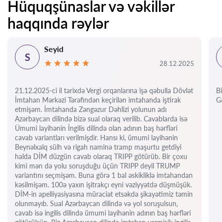
Hüquqşünaslar və vəkillər
haqqında rəylər
Seyid
S
28.12.2025
21.12.2025-ci il tarixdə Vergi orqanlarına işə qəbulla Dövlət
Bi
İmtahan Mərkəzi Tərəfindən keçirilən imtahanda iştirak
Gə
etmişəm. İmtahanda Zəngəzur Dəhlizi yolunun adı
Azərbaycan dilində bizə sual olaraq verilib. Cavablarda isə
Ümumi layihənin İngilis dilində olan adının baş hərfləri
cavab variantları verilmişdir. Hansı ki, ümumi layihənin
Beynəlxalq sülh və rigah naminə tramp maşurtu getdiyi
halda DİM düzgün cavab olaraq TRIPP götürüb. Bir çoxu
kimi mən də yolu soruşduğu üçün TRIPP deyil TRUMP
variantını seçmişəm. Buna görə 1 bal əskikliklə imtahandan
kəsilmişəm. 100ə yaxın işitrakçı eyni vəziyyətdə düşmüşük.
DİM-in apelliyasiyasına müraciət etsəkdə şikayətimiz təmin
olunmayıb. Sual Azərbaycan dilində və yol soruşulsun,
cavab isə ingilis dilində ümumi layihənin adının baş hərfləri