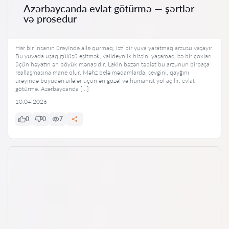
Azərbaycanda evlat götürmə — şərtlər
və prosedur
Hər bir insanın ürəyində ailə qurmaq, isti bir yuva yaratmaq arzusu yaşayır.
Bu yuvada uşaq gülüşü eşitmək, valideynlik hissini yaşamaq isə bir çoxları
üçün həyatın ən böyük mənasıdır. Lakin bəzən təbiət bu arzunun birbaşa
reallaşmasına mane olur. Məhz belə məqamlarda, sevgini, qayğını
ürəyində böyüdən ailələr üçün ən gözəl və humanist yol açılır: evlat
götürmə. Azərbaycanda […]
10.04.2026
0
0
7