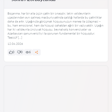
Boşanma, hər bir ailə üçün çətin bir sınaqdır, lakin valideynlərin
uşaqlarından ayrı qalmaq məcburiyyətində qaldığı hallarda bu çətinliklər
daha da artır. Uşağınızla görüşmək hüququnuzun maneə ilə üzləşməsi –
bu, həm emosional, həm də hüquqi cəhətdən ağrılı bir vəziyyətdir. Uşağın
hər iki valideynlə ünsiyyət hüququ, beynəlxalq konvensiyalar və
Azərbaycan qanunvericiliyi ilə qorunan fundamental bir hüquqdur.
Təəssüf […]
12.04.2026
0
0
6