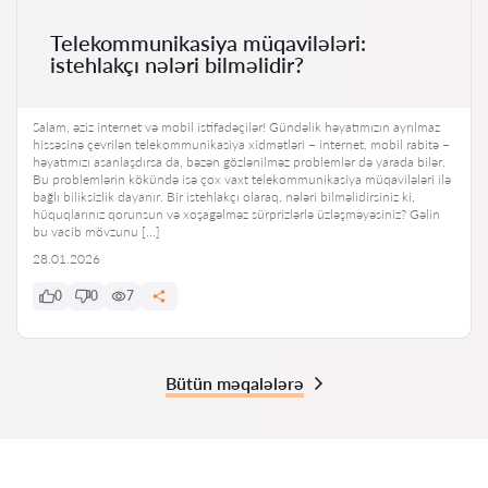
Telekommunikasiya müqavilələri:
istehlakçı nələri bilməlidir?
Salam, əziz internet və mobil istifadəçilər! Gündəlik həyatımızın ayrılmaz
hissəsinə çevrilən telekommunikasiya xidmətləri – internet, mobil rabitə –
həyatımızı asanlaşdırsa da, bəzən gözlənilməz problemlər də yarada bilər.
Bu problemlərin kökündə isə çox vaxt telekommunikasiya müqavilələri ilə
bağlı biliksizlik dayanır. Bir istehlakçı olaraq, nələri bilməlidirsiniz ki,
hüquqlarınız qorunsun və xoşagəlməz sürprizlərlə üzləşməyəsiniz? Gəlin
bu vacib mövzunu […]
28.01.2026
0
0
7
Bütün məqalələrə