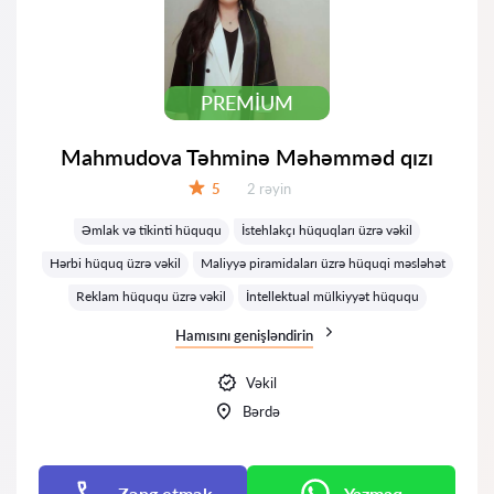
PREMIUM
Mahmudova Təhminə Məhəmməd qızı
Rəylər:
5
2 rəyin
Qiymət:
Əmlak və tikinti hüququ
İstehlakçı hüquqları üzrə vəkil
Hərbi hüquq üzrə vəkil
Maliyyə piramidaları üzrə hüquqi məsləhət
Reklam hüququ üzrə vəkil
İntellektual mülkiyyət hüququ
Hamısını genişləndirin
Vəkil
Bərdə
Zəng etmək
Yazmaq