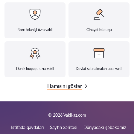
Borc ödənişi üzrə vəkil
Cinayət hüququ
Dəniz hüququ üzrə vəkil
Dövlət satınalmaları üzrə vəkil
Hamısını göstər
© 2026 Vakil-az.com
İstifadə qaydaları
Saytın xəritəsi
Dünyadakı şəbəkəmiz