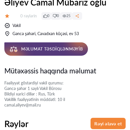
Əliyev Camal Mübariz oğlu
Rəylər:
0 rəylərin
0
0
25
Qiymət:
Vəkil
Gəncə şəhəri, Cavadxan küçəsi, ev 53
MƏLUMAT TƏSDIQLƏNMƏYIB
Mütəxəssis haqqında məlumat
Fəaliyyət göstərdiyi vəkil qurumu:
Gəncə şəhər 1 saylı Vəkil Bürosu
Bildiyi xarici dillər : Rus, Türk
Vəkillik fəaliyyətinin müddəti: 10 il
camal.aliyev@mail.ru
Rəylər
Rəyi əlavə et