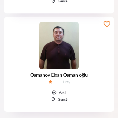
Gəncə́
Osmanov Elxan Osman oğlu
Rəylər:
1 rəy
Qiymət:
Vəkil
Gəncə́