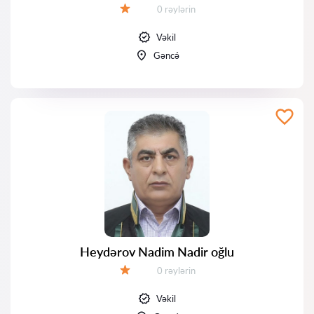
Rəylər:
0 rəylərin
Qiymət:
Vəkil
Gəncə́
Heydərov Nadim Nadir oğlu
Rəylər:
0 rəylərin
Qiymət:
Vəkil