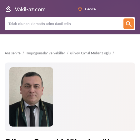
Geri
Vakil-az.com
Gəncə́
Ana səhifə
Hüquqşünaslar və vəkillər
Əliyev Camal Mübariz oğlu