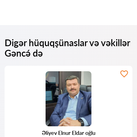
Digər hüquqşünaslar və vəkillər
Gəncə́ də
Əliyev Elnur Eldar oğlu