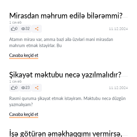
Mirasdan məhrum edilə bilərəmmi?
1 cavab
0
32
11.12.2024
Atamın mirası var, amma bəzi ailə üzvləri məni mirasdan
məhrum etmək istəyirlər. Bu
Cavaba keçid et
Şikayət məktubu necə yazılmalıdır?
1 cavab
0
23
11.12.2024
Rəsmi quruma şikayət etmək istəyirəm. Məktubu necə düzgün
yazmalıyam?
Cavaba keçid et
İşə götürən əməkhaqqımı vermirsə,