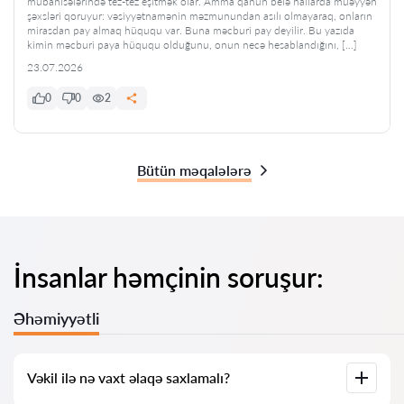
mübahisələrində tez-tez eşitmək olar. Amma qanun belə hallarda müəyyən
şəxsləri qoruyur: vəsiyyətnamənin məzmunundan asılı olmayaraq, onların
mirasdan pay almaq hüququ var. Buna məcburi pay deyilir. Bu yazıda
kimin məcburi paya hüququ olduğunu, onun necə hesablandığını, […]
23.07.2026
0
0
2
Bütün məqalələrə
İnsanlar həmçinin soruşur:
Əhəmiyyətli
Vəkil ilə nə vaxt əlaqə saxlamalı?