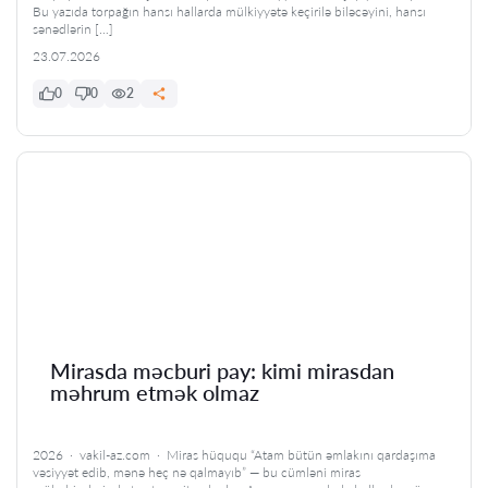
Bu yazıda torpağın hansı hallarda mülkiyyətə keçirilə biləcəyini, hansı
sənədlərin […]
23.07.2026
0
0
2
Mirasda məcburi pay: kimi mirasdan
məhrum etmək olmaz
2026 · vakil-az.com · Miras hüququ “Atam bütün əmlakını qardaşıma
vəsiyyət edib, mənə heç nə qalmayıb” — bu cümləni miras