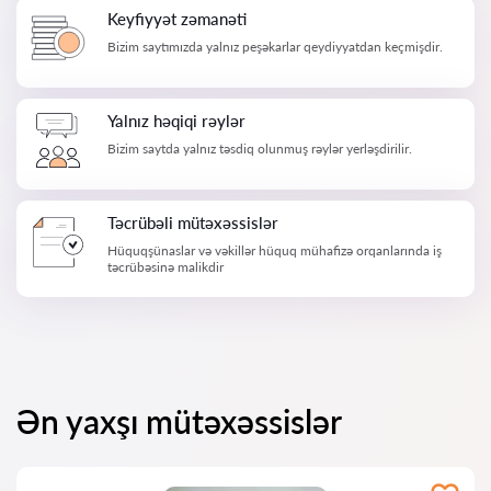
Keyfiyyət zəmanəti
Bizim saytımızda yalnız peşəkarlar qeydiyyatdan keçmişdir.
Yalnız həqiqi rəylər
Bizim saytda yalnız təsdiq olunmuş rəylər yerləşdirilir.
Təcrübəli mütəxəssislər
Hüquqşünaslar və vəkillər hüquq mühafizə orqanlarında iş
təcrübəsinə malikdir
Ən yaxşı mütəxəssislər