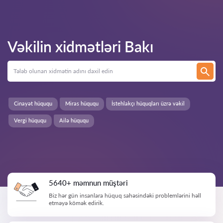
Vəkilin xidmətləri
Bakı
Cinayət hüququ
Miras hüququ
İstehlakçı hüquqları üzrə vəkil
Vergi hüququ
Ailə hüququ
5640+ məmnun müştəri
Biz hər gün insanlara hüquq sahəsindəki problemlərini həll
etməyə kömək edirik.