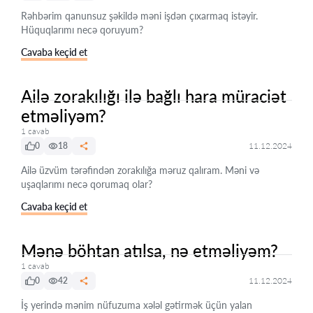
Rəhbərim qanunsuz şəkildə məni işdən çıxarmaq istəyir.
Hüquqlarımı necə qoruyum?
Cavaba keçid et
Ailə zorakılığı ilə bağlı hara müraciət
etməliyəm?
1 cavab
0
18
11.12.2024
Ailə üzvüm tərəfindən zorakılığa məruz qalıram. Məni və
uşaqlarımı necə qorumaq olar?
Cavaba keçid et
Mənə böhtan atılsa, nə etməliyəm?
1 cavab
0
42
11.12.2024
İş yerində mənim nüfuzuma xələl gətirmək üçün yalan