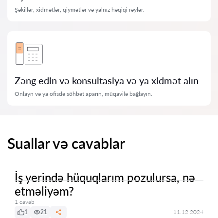
Şəkillər, xidmətlər, qiymətlər və yalnız həqiqi rəylər.
Zəng edin və konsultasiya və ya xidmət alın
Onlayn və ya ofisdə söhbət aparın, müqavilə bağlayın.
Suallar və cavablar
İş yerində hüquqlarım pozulursa, nə
etməliyəm?
1 cavab
1
21
11.12.2024