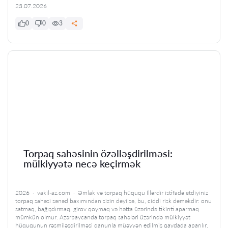
23.07.2026
0
0
3
Torpaq sahəsinin özəlləşdirilməsi:
mülkiyyətə necə keçirmək
2026 · vakil-az.com · Əmlak və torpaq hüququ İllərdir istifadə etdiyiniz
torpaq sahəsi sənəd baxımından sizin deyilsə, bu, ciddi risk deməkdir: onu
satmaq, bağışdırmaq, girov qoymaq və hətta üzərində tikinti aparmaq
mümkün olmur. Azərbaycanda torpaq sahələri üzərində mülkiyyət
hüququnun rəsmiləşdirilməsi qanunla müəyyən edilmiş qaydada aparılır.