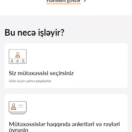
Hamısını göstər
Bu necə işləyir?
Siz mütəxəssisi seçirsiniz
Sizin üçün yalnız peşəkarlar
Mütəxəssislər haqqında anketləri və rəyləri
öyrənin