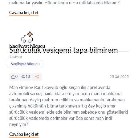
məlumatlar yayılır. Hüquqlarımı necə müdafiə edə bilərəm?
Cavaba keçid et
Nəqliyyat hüququ
Sürücülük vəsiqəmi tapa bilmirəm
1 cavab
Nəqliyyat hüququ
0
10
25.06.2025
Mən Əmirov Rauf Səyyub oğlu keçən ilin aprel ayında
avtomobili sərxoş haıda idarə etdiyim üçün mənə məhkəmə
tərəfinnən 6aylıq məhrum edildim və məhkəmənin tərəfinnən
çıxarılmış hökümün bitmə tarixnnən artlq 6ay keçib ama
sürücülük vəsiqəmi əldə edə bilmirəm səbəbdə onu göstərillərki
sürücülük vəsiqəmdə cərimələr var ödə sonra.mən indi
neyniyim?
Cavaba keçid et