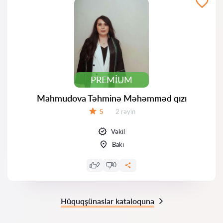
PREMIUM
Mahmudova Təhminə Məhəmməd qızı
Rəylər:
5
2 rəyin
Qiymət:
Vəkil
Bakı
2
0
Hüquqşünaslar kataloquna