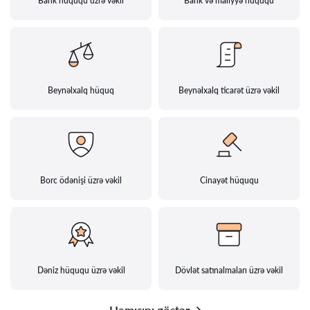
Bank hüququ üzrə vəkil
Bank və maliyyə hüququ
Beynəlxalq hüquq
Beynəlxalq ticarət üzrə vəkil
Borc ödənişi üzrə vəkil
Cinayət hüququ
Dəniz hüququ üzrə vəkil
Dövlət satınalmaları üzrə vəkil