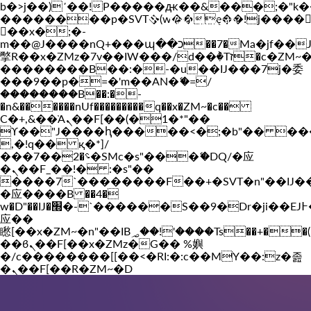
b�>j��)΄��!P�����ԫ��&���;�"k��B�
��������p�SVT�(w��ę��!j����
Vakil-az.com
��x�;�-
m��@J����nQ+���պ��כ��7�Ma�jf��J��ͱ4j���Ѳ�
撆R��x�ZMz�7v��IW���/d��ٞ�Тז�c�ZM~�ji�� ߒ��sQz�����Ԡ��DW��3�De�n"��M�+/
��������B��:�-�u��IJ���7j�委
���9��p�=�'m��AN�ޭ�=/
��������B��:�-
�n&������nUf���������q��x�ZM~�
c��
Ϲ�+,&��Ὰܢ��F[��(�1�*"��
ϒ��"J����ԧ�����<�;�b"�� ���"j���
,�!q�� қ�*]/
���؝�2��7�SMc�s"���ޭ�DQ/�应
�ܢ��F_��!� :�s"��
����7`��������F��+�SVT�n"��IJ�
�应����B ��4�
w�D"��IJ�׭�-`������S��9�Dr�ji��EJ߅��gJ�
应��
矁[��x�ZM~�n"��IB؃��!'����Тѕ��+��(m��IK�ʭ�/|
��ϐܢ��F[��x�ZMz�G�� %嬩
�/c��������[[��<�RI:�:c��MΎ��:z�졾
�ܢ��F[��R�ZM~�D