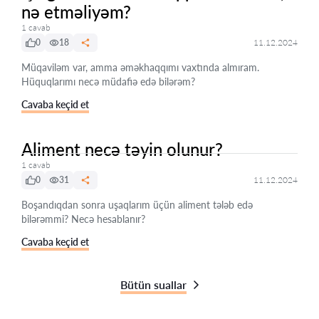
nə etməliyəm?
1 cavab
0
18
11.12.2024
Müqaviləm var, amma əməkhaqqımı vaxtında almıram.
Hüquqlarımı necə müdafiə edə bilərəm?
Cavaba keçid et
Aliment necə təyin olunur?
1 cavab
0
31
11.12.2024
Boşandıqdan sonra uşaqlarım üçün aliment tələb edə
bilərəmmi? Necə hesablanır?
Cavaba keçid et
Bütün suallar