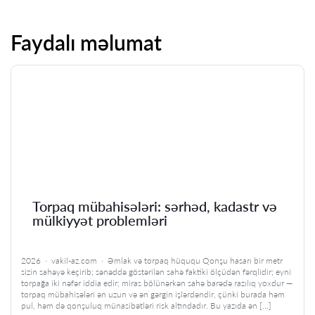
Faydalı məlumat
Torpaq mübahisələri: sərhəd, kadastr və
mülkiyyət problemləri
2026 · vakil-az.com · Əmlak və torpaq hüququ Qonşu hasarı bir metr
sizin sahəyə keçirib; sənəddə göstərilən sahə faktiki ölçüdən fərqlidir; eyni
torpağa iki nəfər iddia edir; miras bölünərkən sahə barədə razılıq yoxdur —
torpaq mübahisələri ən uzun və ən gərgin işlərdəndir, çünki burada həm
pul, həm də qonşuluq münasibətləri risk altındadır. Bu yazıda ən […]