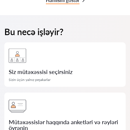
Hamısını göstər
Bu necə işləyir?
Siz mütəxəssisi seçirsiniz
Sizin üçün yalnız peşəkarlar
Mütəxəssislər haqqında anketləri və rəyləri
öyrənin