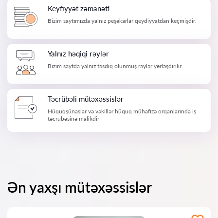
Keyfiyyət zəmanəti
Bizim saytımızda yalnız peşəkarlar qeydiyyatdan keçmişdir.
Yalnız həqiqi rəylər
Bizim saytda yalnız təsdiq olunmuş rəylər yerləşdirilir.
Təcrübəli mütəxəssislər
Hüquqşünaslar və vəkillər hüquq mühafizə orqanlarında iş
təcrübəsinə malikdir
Ən yaxşı mütəxəssislər