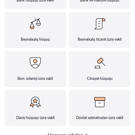
Bank hüququ üzrə vəkil
Bank və maliyyə hüququ
Beynəlxalq hüquq
Beynəlxalq ticarət üzrə vəkil
Borc ödənişi üzrə vəkil
Cinayət hüququ
Dəniz hüququ üzrə vəkil
Dövlət satınalmaları üzrə vəkil