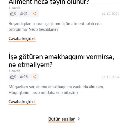
Aliment necə təyin olunur?
1 cavab
0
31
11.12.2024
Boşandıqdan sonra uşaqlarım üçün aliment tələb edə
bilərəmmi? Necə hesablanır?
Cavaba keçid et
İşə götürən əməkhaqqımı vermirsə,
nə etməliyəm?
1 cavab
0
18
11.12.2024
Müqaviləm var, amma əməkhaqqımı vaxtında almıram.
Hüquqlarımı necə müdafiə edə bilərəm?
Cavaba keçid et
Bütün suallar