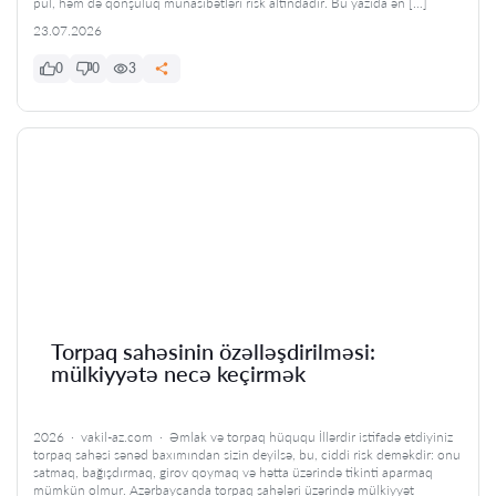
pul, həm də qonşuluq münasibətləri risk altındadır. Bu yazıda ən […]
23.07.2026
0
0
3
Torpaq sahəsinin özəlləşdirilməsi:
mülkiyyətə necə keçirmək
2026 · vakil-az.com · Əmlak və torpaq hüququ İllərdir istifadə etdiyiniz
torpaq sahəsi sənəd baxımından sizin deyilsə, bu, ciddi risk deməkdir: onu
satmaq, bağışdırmaq, girov qoymaq və hətta üzərində tikinti aparmaq
mümkün olmur. Azərbaycanda torpaq sahələri üzərində mülkiyyət