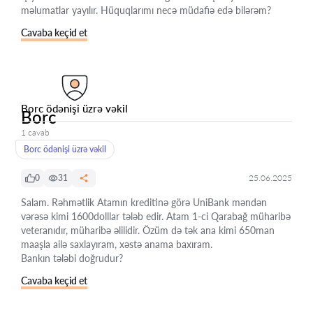
məlumatlar yayılır. Hüquqlarımı necə müdafiə edə bilərəm?
Cavaba keçid et
Borc ödənişi üzrə vəkil
Borc
1 cavab
Borc ödənişi üzrə vəkil
0
31
25.06.2025
Salam. Rəhmətlik Atamın kreditinə görə UniBank məndən
vərəsə kimi 1600dolllar tələb edir. Atam 1-ci Qarabağ müharibə
veteranıdır, müharibə əlilidir. Özüm də tək ana kimi 650man
maaşla ailə saxlayıram, xəstə anama baxıram.
Bankın tələbi doğrudur?
Cavaba keçid et