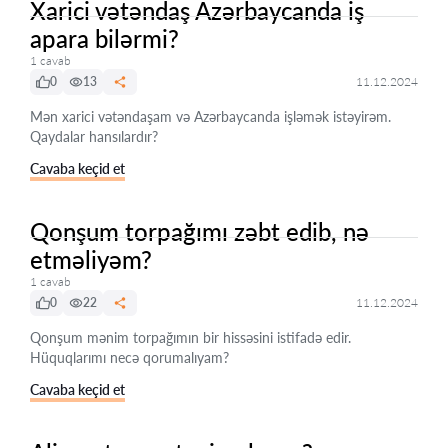
Xarici vətəndaş Azərbaycanda iş
apara bilərmi?
1 cavab
0
13
11.12.2024
Mən xarici vətəndaşam və Azərbaycanda işləmək istəyirəm.
Qaydalar hansılardır?
Cavaba keçid et
Qonşum torpağımı zəbt edib, nə
etməliyəm?
1 cavab
0
22
11.12.2024
Qonşum mənim torpağımın bir hissəsini istifadə edir.
Hüquqlarımı necə qorumalıyam?
Cavaba keçid et