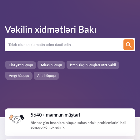
Vəkilin xidmətləri
Bakı
Cinayət hüququ
Miras hüququ
İstehlakçı hüquqları üzrə vəkil
Vergi hüququ
Ailə hüququ
5640+ məmnun müştəri
Biz hər gün insanlara hüquq sahəsindəki problemlərini həll
etməyə kömək edirik.