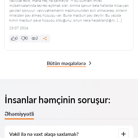
vəsiyyət edib, mənə heç nə qalmayıb” — bu cümləni miras
mübahisələrində tez-tez eşitmək olar. Amma qanun belə hallarda müəyyən
şəxsləri qoruyur: vəsiyyətnamənin məzmunundan asılı olmayaraq, onların
mirasdan pay almaq hüququ var. Buna məcburi pay deyilir. Bu yazıda
kimin məcburi paya hüququ olduğunu, onun necə hesablandığını, […]
23.07.2026
0
0
2
Bütün məqalələrə
İnsanlar həmçinin soruşur:
Əhəmiyyətli
Vəkil ilə nə vaxt əlaqə saxlamalı?