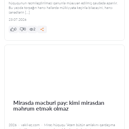
hüququnun rəsmiləşdirilməsi qanunla müəyyən edilmiş qaydada aparılır.
Bu yazıda torpağın hansı hallarda mülkiyyətə keçirilə biləcəyini, hansı
sənədlərin […]
23.07.2026
0
0
2
Mirasda məcburi pay: kimi mirasdan
məhrum etmək olmaz
2026 · vakil-az.com · Miras hüququ “Atam bütün əmlakını qardaşıma