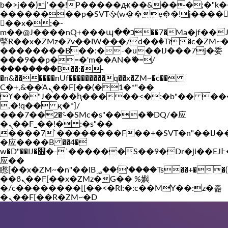
b�>j��)΄��!P�����ԫ��&���;�"k��B�
��������p�SVT�(w��ę��!j����
Vakil-az.com
��x�;�-
m��@J����nQ+���պ��כ��7�Ma�jf��J��ͱ4j���Ѳ�
撆R��x�ZMz�7v��IW���/d��ٞ�Тז�c�ZM~�ji�� ߒ��sQz�����Ԡ��DW��3�De�n"��M�+/
��������B��:�-�u��IJ���7j�委
���9��p�=�'m��AN�ޭ�=/
��������B��:�-
�n&������nUf���������q��x�ZM~�
c��
Ϲ�+,&��Ὰܢ��F[��(�1�*"��
ϒ��"J����ԧ�����<�;�b"�� ���"j���
,�!q�� қ�*]/
���؝�2��7�SMc�s"���ޭ�DQ/�应
�ܢ��F_��!� :�s"��
����7`��������F��+�SVT�n"��IJ�
�应����B ��4�
w�D"��IJ�׭�-`������S��9�Dr�ji��EJ߅��gJ�
应��
矁[��x�ZM~�n"��IB؃��!'����Тѕ��+��(m��IK�ʭ�/|
��ϐܢ��F[��x�ZMz�G�� %嬩
�/c��������[[��<�RI:�:c��MΎ��:z�졾
�ܢ��F[��R�ZM~�D