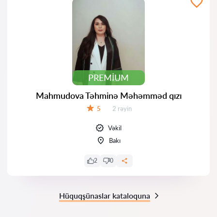
PREMIUM
Mahmudova Təhminə Məhəmməd qızı
Rəylər:
5
2 rəyin
Qiymət:
Vəkil
Bakı
2
0
Hüquqşünaslar kataloquna