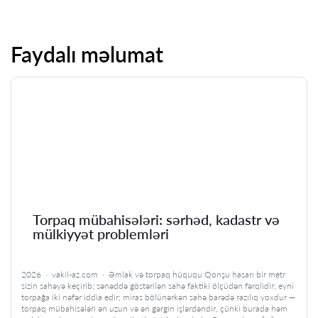
Faydalı məlumat
Torpaq mübahisələri: sərhəd, kadastr və
mülkiyyət problemləri
2026 · vakil-az.com · Əmlak və torpaq hüququ Qonşu hasarı bir metr
sizin sahəyə keçirib; sənəddə göstərilən sahə faktiki ölçüdən fərqlidir; eyni
torpağa iki nəfər iddia edir; miras bölünərkən sahə barədə razılıq yoxdur —
torpaq mübahisələri ən uzun və ən gərgin işlərdəndir, çünki burada həm