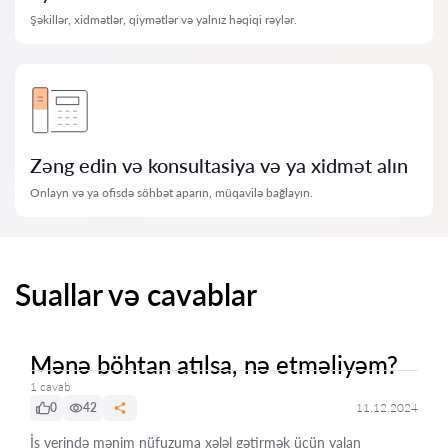
Şəkillər, xidmətlər, qiymətlər və yalnız həqiqi rəylər.
Zəng edin və konsultasiya və ya xidmət alın
Onlayn və ya ofisdə söhbət aparın, müqavilə bağlayın.
Suallar və cavablar
Mənə böhtan atılsa, nə etməliyəm?
1 cavab
0
42
11.12.2024
İş yerində mənim nüfuzuma xələl gətirmək üçün yalan