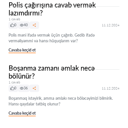
Polis çağırışına cavab vermək
lazımdırmı?
1 cavab
0
40
11.12.2024
Polis məni ifadə vermək üçün çağırıb. Gedib ifadə
verməliyəmmi və hansı hüquqlarım var?
Cavaba keçid et
Boşanma zamanı əmlak necə
bölünür?
1 cavab
0
36
11.12.2024
Boşanmaq istəyirik, amma əmlakı necə böləcəyimizi bilmirik.
Hansı qaydalar tətbiq olunur?
Cavaba keçid et