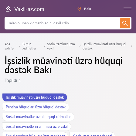
Vakil-az.com
Bakı
Ana
Bütün
Sosial təminat üzrə
İşsizlik müavinəti üzrə hüquqi
səhifə
xidmətlər
vəkil
dəstək
İşsizlik müavinəti üzrə hüquqi
dəstək Bakı
Tapıldı 1
İşsizlik müavinəti üzrə hüquqi dəstək
Pensiya hüquqları üzrə hüquqi dəstək
Sosial müavinətlər üzrə hüquqi xidmətlər
Sosial müavinətlərin alınması üzrə vəkil