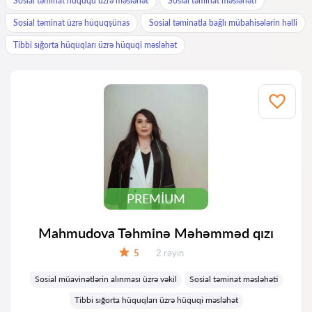
Sosial təminat hüququ üzrə məsləhət
Sosial təminat məsləhəti
Sosial təminat üzrə hüquqşünas
Sosial təminatla bağlı mübahisələrin həlli
Tibbi sığorta hüquqları üzrə hüquqi məsləhət
PREMIUM
Mahmudova Təhminə Məhəmməd qızı
Rəylər:
5
2 rəyin
Qiymət:
Sosial müavinətlərin alınması üzrə vəkil
Sosial təminat məsləhəti
Tibbi sığorta hüquqları üzrə hüquqi məsləhət