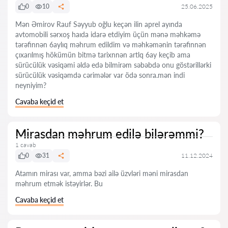
0
10
25.06.2025
Mən Əmirov Rauf Səyyub oğlu keçən ilin aprel ayında
avtomobili sərxoş haıda idarə etdiyim üçün mənə məhkəmə
tərəfinnən 6aylıq məhrum edildim və məhkəmənin tərəfinnən
çıxarılmış hökümün bitmə tarixnnən artlq 6ay keçib ama
sürücülük vəsiqəmi əldə edə bilmirəm səbəbdə onu göstərillərki
sürücülük vəsiqəmdə cərimələr var ödə sonra.mən indi
neyniyim?
Cavaba keçid et
Mirasdan məhrum edilə bilərəmmi?
1 cavab
0
31
11.12.2024
Atamın mirası var, amma bəzi ailə üzvləri məni mirasdan
məhrum etmək istəyirlər. Bu
Cavaba keçid et