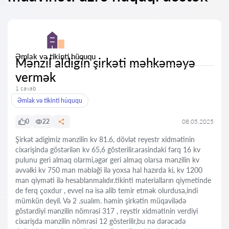
Əmlak və tikinti hüququ
Mənzil aldigin şirkəti məhkəməyə
vermək
1 cavab
Əmlak və tikinti hüququ
0
22
08.05.2025
Şirkət adigimiz mənzilin kv 81.6, dövlət reyestr xidmətinin
cixarişinda göstərilən kv 65,6 gösterilir.arasindaki fərq 16 kv
pulunu geri almaq olarmi,əgər geri almaq olarsa mənzilin kv
əvvəlki kv 750 man məbləği ilə yoxsa hal hazırda ki, kv 1200
man qiyməti ilə hesablanmalıdır.tikinti materialların qiymetinde
de ferq çoxdur , evvel nə isə alib temir etmək olurdusa,indi
mümkün deyil. Və 2 .sualım. həmin şirkətin müqavilədə
göstərdiyi mənzilin nömrəsi 317 , reystir xidmətinin verdiyi
cixarişda mənzilin nömrəsi 12 gösterilir,bu nə dərəcədə