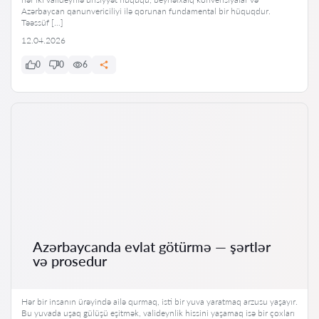
Azərbaycan qanunvericiliyi ilə qorunan fundamental bir hüquqdur.
Təəssüf […]
12.04.2026
0
0
6
Azərbaycanda evlat götürmə — şərtlər
və prosedur
Hər bir insanın ürəyində ailə qurmaq, isti bir yuva yaratmaq arzusu yaşayır.
Bu yuvada uşaq gülüşü eşitmək, valideynlik hissini yaşamaq isə bir çoxları