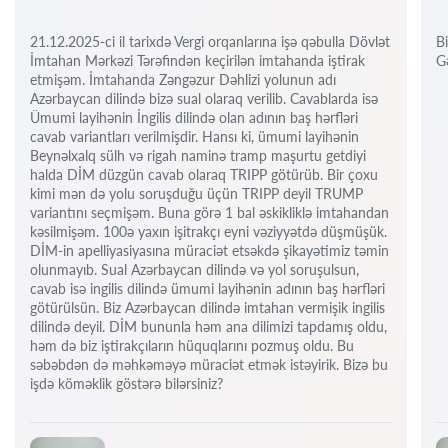
21.12.2025-ci il tarixdə Vergi orqanlarına işə qəbulla Dövlət
Bi
İmtahan Mərkəzi Tərəfindən keçirilən imtahanda iştirak
Gə
etmişəm. İmtahanda Zəngəzur Dəhlizi yolunun adı
Azərbaycan dilində bizə sual olaraq verilib. Cavablarda isə
Ümumi layihənin İngilis dilində olan adının baş hərfləri
cavab variantları verilmişdir. Hansı ki, ümumi layihənin
Beynəlxalq sülh və rigah naminə tramp maşurtu getdiyi
halda DİM düzgün cavab olaraq TRIPP götürüb. Bir çoxu
kimi mən də yolu soruşduğu üçün TRIPP deyil TRUMP
variantını seçmişəm. Buna görə 1 bal əskikliklə imtahandan
kəsilmişəm. 100ə yaxın işitrakçı eyni vəziyyətdə düşmüşük.
DİM-in apelliyasiyasına müraciət etsəkdə şikayətimiz təmin
olunmayıb. Sual Azərbaycan dilində və yol soruşulsun,
cavab isə ingilis dilində ümumi layihənin adının baş hərfləri
götürülsün. Biz Azərbaycan dilində imtahan vermişik ingilis
dilində deyil. DİM bununla həm ana dilimizi tapdamış oldu,
həm də biz iştirakçıların hüquqlarını pozmuş oldu. Bu
səbəbdən də məhkəməyə müraciət etmək istəyirik. Bizə bu
işdə köməklik göstərə bilərsiniz?