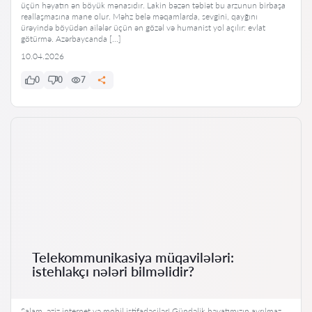
üçün həyatın ən böyük mənasıdır. Lakin bəzən təbiət bu arzunun birbaşa
reallaşmasına mane olur. Məhz belə məqamlarda, sevgini, qayğını
ürəyində böyüdən ailələr üçün ən gözəl və humanist yol açılır: evlat
götürmə. Azərbaycanda […]
10.04.2026
0
0
7
Telekommunikasiya müqavilələri:
istehlakçı nələri bilməlidir?
Salam, əziz internet və mobil istifadəçilər! Gündəlik həyatımızın ayrılmaz