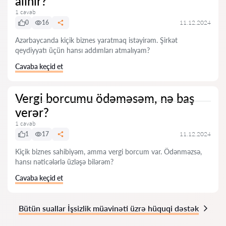
alınır?
1 cavab
0
16
11.12.2024
Azərbaycanda kiçik biznes yaratmaq istəyirəm. Şirkət
qeydiyyatı üçün hansı addımları atmalıyam?
Cavaba keçid et
Vergi borcumu ödəməsəm, nə baş
verər?
1 cavab
1
17
11.12.2024
Kiçik biznes sahibiyəm, amma vergi borcum var. Ödənməzsə,
hansı nəticələrlə üzləşə bilərəm?
Cavaba keçid et
Bütün suallar İşsizlik müavinəti üzrə hüquqi dəstək