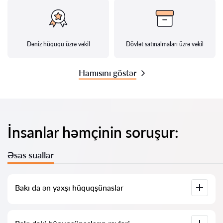
Dəniz hüququ üzrə vəkil
Dövlət satınalmaları üzrə vəkil
Hamısını göstər
İnsanlar həmçinin soruşur:
Əsas suallar
Bakı da ən yaxşı hüquqşünaslar
Bizdə Bakı dəki ən yaxşı hüquqşünasların tam məlumatı ilə
siyahısı toplanıb. Qiymətlər, rəylər, telefon nömrəsi və ünvan.