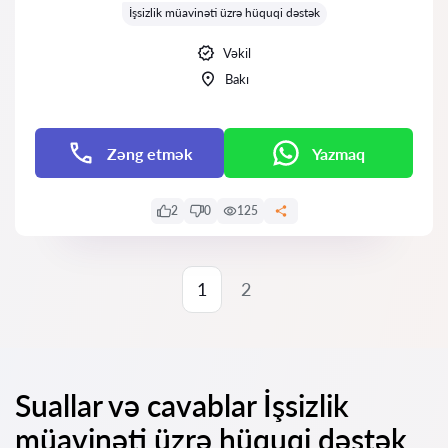
İşsizlik müavinəti üzrə hüquqi dəstək
Vəkil
Bakı
Zəng etmək
Yazmaq
2
0
125
1
2
Suallar və cavablar İşsizlik
müavinəti üzrə hüquqi dəstək