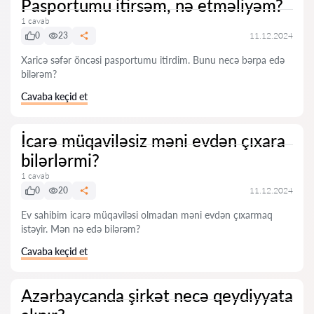
Pasportumu itirsəm, nə etməliyəm?
1 cavab
0
23
11.12.2024
Xaricə səfər öncəsi pasportumu itirdim. Bunu necə bərpa edə
bilərəm?
Cavaba keçid et
İcarə müqaviləsiz məni evdən çıxara
bilərlərmi?
1 cavab
0
20
11.12.2024
Ev sahibim icarə müqaviləsi olmadan məni evdən çıxarmaq
istəyir. Mən nə edə bilərəm?
Cavaba keçid et
Azərbaycanda şirkət necə qeydiyyata