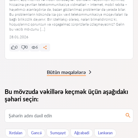
hissəsinə çevrilən telekommunikasiya xidmətləri – internet, mobil rabitə –
həyatımızı asanlaşdırsa da, bəzən gözlənilməz problemlər də yarada bilər.
Bu problemlərin kökündə isə çox vaxt telekommunikasiya müqavilələri ilə
bağlı biliksizlik dayanır. Bir istehlakçı olaraq, nələri bilməlidirsiniz ki,
hüquqlarınız qorunsun və xoşagəlməz sürprizlərlə üzləşməyəsiniz? Gəlin
bu vacib mövzunu […]
28.01.2026
0
0
6
Bütün məqalələrə
Bu mövzuda vəkillərə keçmək üçün aşağıdakı
şəhəri seçin:
Xırdalan
Gəncə́
Sumqayıt
Ağcəbədi
Lənkəran