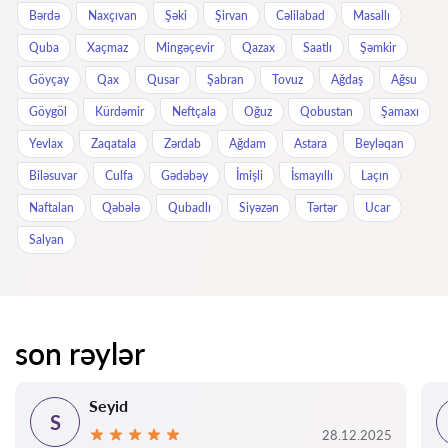
Bərdə
Naxçıvan
Şəki
Şirvan
Cəlilabad
Masallı
Quba
Xaçmaz
Mingəçevir
Qazax
Saatlı
Şəmkir
Göyçay
Qax
Qusar
Şabran
Tovuz
Ağdaş
Ağsu
Göygöl
Kürdəmir
Neftçala
Oğuz
Qobustan
Şamaxı
Yevlax
Zaqatala
Zərdab
Ağdam
Astara
Beyləqan
Biləsuvar
Culfa
Gədəbəy
İmişli
İsmayıllı
Laçın
Naftalan
Qəbələ
Qubadlı
Siyəzən
Tərtər
Ucar
Salyan
son rəylər
Seyid
S
28.12.2025