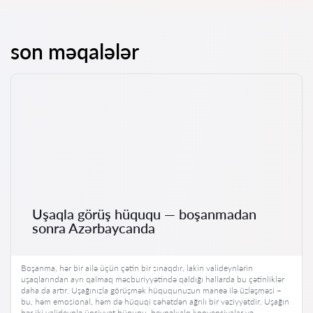
son məqalələr
Uşaqla görüş hüququ — boşanmadan
sonra Azərbaycanda
Boşanma, hər bir ailə üçün çətin bir sınaqdır, lakin valideynlərin
uşaqlarından ayrı qalmaq məcburiyyətində qaldığı hallarda bu çətinliklər
daha da artır. Uşağınızla görüşmək hüququnuzun maneə ilə üzləşməsi –
bu, həm emosional, həm də hüquqi cəhətdən ağrılı bir vəziyyətdir. Uşağın
hər iki valideynlə ünsiyyət hüququ, beynəlxalq konvensiyalar və