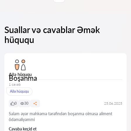
Suallar və cavablar Əmək
hüququ
Ailə hüququ
Boşanma
1 cavab
Ailə hüququ
0
30
25.06.2025
Salam əyər məhkəmə tərəfindən boşanma olmasa aliment
ödəməliyəmmi
Cavaba keçid et