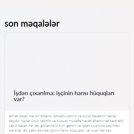
son məqalələr
İşdən çıxarılma: işçinin hansı hüquqları
var?
Əmək bazarı hər bir ölkənin iqtisadiyyatının və sosial həyatının təməl
daşıdır. İşçilər üçün sabitlik və hüquqi müdafiə həyati əhəmiyyət kəsb edir.
Lakin bəzən hər şey gözlənildiyi kimi getmir və işdən çıxarılma qaçılmaz
ola bilər. Bu çətin dövrdə işçinin hansı hüquqları var sualı hər kəsi