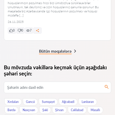
hüquqlarımızın pozulması hissi bizi ümidsizliyə sürükləyə bilər.
Unutmayın, tək deyilsiniz və sizin hüquqlarınız qanunla qorunur! Bu
məqalədə biz Azərbaycanda işçi hüquqlarının pozulması və hüquqi
müdafiə […]
26.11.2025
0
0
7
Bütün məqalələrə
Bu mövzuda vəkillərə keçmək üçün aşağıdakı
şəhəri seçin:
Xırdalan
Gəncə́
Sumqayıt
Ağcəbədi
Lənkəran
Bərdə
Naxçıvan
Şəki
Şirvan
Cəlilabad
Masallı