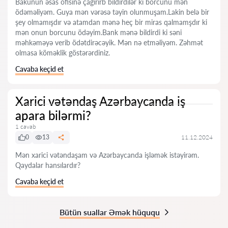
Bakunun əsas ofisinə çağırırb bildirdilər ki borcunu mən
ödəməliyəm. Guya mən vərəsə təyin olunmuşam.Lakin belə bir
şey olmamışdır və atamdan mənə heç bir miras qalmamşdır ki
mən onun borcunu ödəyim.Bank mənə bildirdi ki səni
məhkəməyə verib ödətdirəcəyik. Mən nə etməliyəm. Zəhmət
olmasa köməklik göstərərdiniz.
Cavaba keçid et
Xarici vətəndaş Azərbaycanda iş
apara bilərmi?
1 cavab
0
13
11.12.2024
Mən xarici vətəndaşam və Azərbaycanda işləmək istəyirəm.
Qaydalar hansılardır?
Cavaba keçid et
Bütün suallar Əmək hüququ