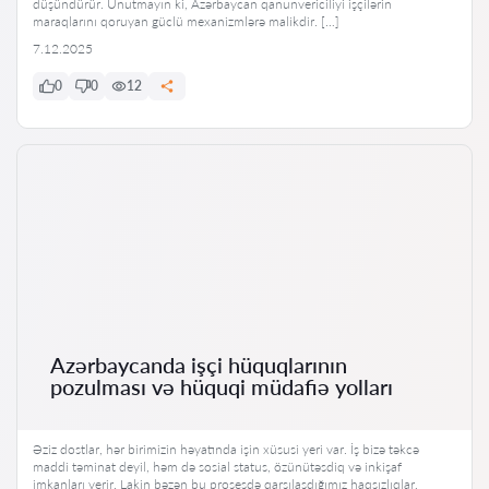
düşündürür. Unutmayın ki, Azərbaycan qanunvericiliyi işçilərin
maraqlarını qoruyan güclü mexanizmlərə malikdir. […]
7.12.2025
0
0
12
Azərbaycanda işçi hüquqlarının
pozulması və hüquqi müdafiə yolları
Əziz dostlar, hər birimizin həyatında işin xüsusi yeri var. İş bizə təkcə
maddi təminat deyil, həm də sosial status, özünütəsdiq və inkişaf
imkanları verir. Lakin bəzən bu prosesdə qarşılaşdığımız haqsızlıqlar,