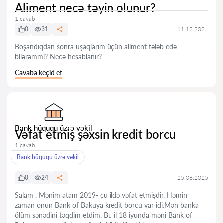
Aliment necə təyin olunur?
1 cavab
0
31
11.12.2024
Boşandıqdan sonra uşaqlarım üçün aliment tələb edə
bilərəmmi? Necə hesablanır?
Cavaba keçid et
Bank hüququ üzrə vəkil
Vəfat etmiş şəxsin kredit borcu
1 cavab
Bank hüququ üzrə vəkil
0
24
25.06.2025
Salam . Mənim atam 2019- cu ildə vəfat etmişdir. Həmin
zaman onun Bank of Bakuya kredit borcu var idi.Mən banka
ölüm sənədini təqdim etdim. Bu il 18 iyunda məni Bank of