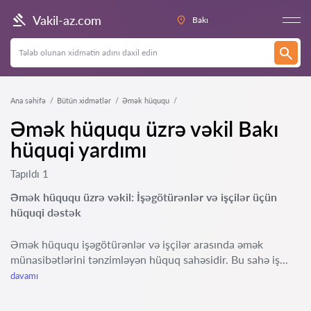
Vakil-az.com
Bakı
Ana səhifə
Bütün xidmətlər
Əmək hüququ
Əmək hüququ üzrə vəkil Bakı
hüquqi yardımı
Tapıldı 1
Əmək hüququ üzrə vəkil: İşəgötürənlər və işçilər üçün
hüquqi dəstək
Əmək hüququ işəgötürənlər və işçilər arasında əmək
münasibətlərini tənzimləyən hüquq sahəsidir. Bu sahə iş...
davamı