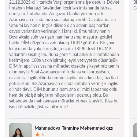
21.12.2025-ci il tarixdə Vergi orqanlarına işə qəbulla Dövlət
Bi
İmtahan Mərkəzi Tərəfindən keçirilən imtahanda iştirak
Gə
etmişəm. İmtahanda Zəngəzur Dəhlizi yolunun adı
Azərbaycan dilində bizə sual olaraq verilib. Cavablarda isə
Ümumi layihənin İngilis dilində olan adının baş hərfləri
cavab variantları verilmişdir. Hansı ki, ümumi layihənin
Beynəlxalq sülh və rigah naminə tramp maşurtu getdiyi
halda DİM düzgün cavab olaraq TRIPP götürüb. Bir çoxu
kimi mən də yolu soruşduğu üçün TRIPP deyil TRUMP
variantını seçmişəm. Buna görə 1 bal əskikliklə imtahandan
kəsilmişəm. 100ə yaxın işitrakçı eyni vəziyyətdə düşmüşük.
DİM-in apelliyasiyasına müraciət etsəkdə şikayətimiz təmin
olunmayıb. Sual Azərbaycan dilində və yol soruşulsun,
cavab isə ingilis dilində ümumi layihənin adının baş hərfləri
götürülsün. Biz Azərbaycan dilində imtahan vermişik ingilis
dilində deyil. DİM bununla həm ana dilimizi tapdamış oldu,
həm də biz iştirakçıların hüquqlarını pozmuş oldu. Bu
səbəbdən də məhkəməyə müraciət etmək istəyirik. Bizə bu
işdə köməklik göstərə bilərsiniz?
Mahmudova Təhminə Məhəmməd qızı
5