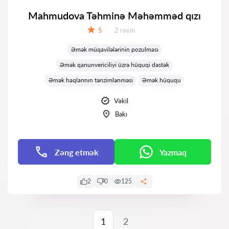
Mahmudova Təhminə Məhəmməd qızı
Rəylər:
5
2 rəyin
Qiymət:
Əmək müqavilələrinin pozulması
Əmək qanunvericiliyi üzrə hüquqi dəstək
Əmək haqlarının tənzimlənməsi
Əmək hüququ
Vəkil
Bakı
Zəng etmək
Yazmaq
2
0
125
1
2