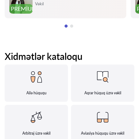
Qiymət:
Vəkil
PREMIUM
Xidmətlər kataloqu
Ailə hüququ
Aqrar hüquq üzrə vəkil
Arbitraj üzrə vəkil
Aviasiya hüququ üzrə vəkil