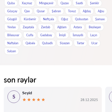
Quba
Xaçmaz
Mingəçevir
Qazax
Saatlı
Şəmkir
Göyçay
Qax
Qusar
Şabran
Tovuz
Ağdaş
Ağsu
Göygöl
Kürdəmir
Neftçala
Oğuz
Qobustan
Şamaxı
Yevlax
Zaqatala
Zərdab
Ağdam
Astara
Beyləqan
Biləsuvar
Culfa
Gədəbəy
İmişli
İsmayıllı
Laçın
Naftalan
Qəbələ
Qubadlı
Siyəzən
Tərtər
Ucar
Salyan
son rəylər
Seyid
S
28.12.2025