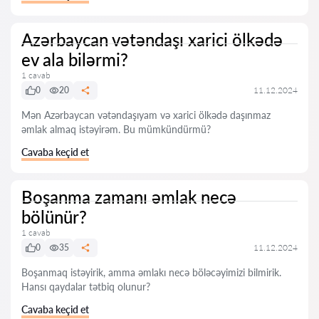
Azərbaycan vətəndaşı xarici ölkədə
ev ala bilərmi?
1 cavab
0
20
11.12.2024
Mən Azərbaycan vətəndaşıyam və xarici ölkədə daşınmaz
əmlak almaq istəyirəm. Bu mümkündürmü?
Cavaba keçid et
Boşanma zamanı əmlak necə
bölünür?
1 cavab
0
35
11.12.2024
Boşanmaq istəyirik, amma əmlakı necə böləcəyimizi bilmirik.
Hansı qaydalar tətbiq olunur?
Cavaba keçid et