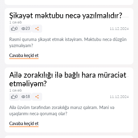
Şikayət məktubu necə yazılmalıdır?
1 cavab
0
23
11.12.2024
Rəsmi quruma şikayət etmək istəyirəm. Məktubu necə düzgün
yazmalıyam?
Cavaba keçid et
Ailə zorakılığı ilə bağlı hara müraciət
etməliyəm?
1 cavab
0
18
11.12.2024
Ailə üzvüm tərəfindən zorakılığa məruz qalıram. Məni və
uşaqlarımı necə qorumaq olar?
Cavaba keçid et