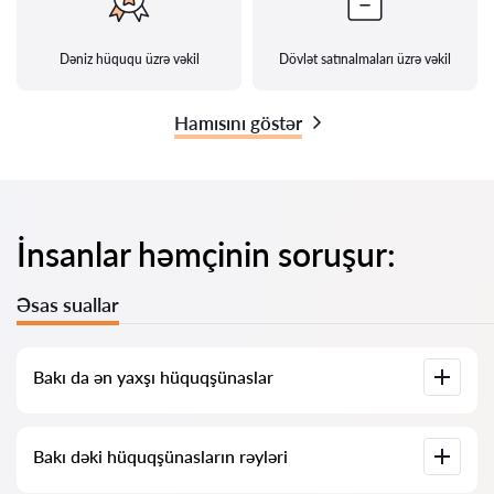
Dəniz hüququ üzrə vəkil
Dövlət satınalmaları üzrə vəkil
Hamısını göstər
İnsanlar həmçinin soruşur:
Əsas suallar
Bakı da ən yaxşı hüquqşünaslar
Bizdə Bakı dəki ən yaxşı hüquqşünasların tam məlumatı ilə
Bakı dəki hüquqşünasların rəyləri
siyahısı toplanıb. Qiymətlər, rəylər, telefon nömrəsi və ünvan.