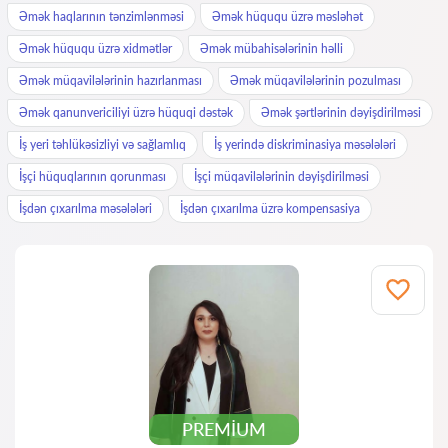
Əmək haqlarının tənzimlənməsi
Əmək hüququ üzrə məsləhət
Əmək hüququ üzrə xidmətlər
Əmək mübahisələrinin həlli
Əmək müqavilələrinin hazırlanması
Əmək müqavilələrinin pozulması
Əmək qanunvericiliyi üzrə hüquqi dəstək
Əmək şərtlərinin dəyişdirilməsi
İş yeri təhlükəsizliyi və sağlamlıq
İş yerində diskriminasiya məsələləri
İşçi hüquqlarının qorunması
İşçi müqavilələrinin dəyişdirilməsi
İşdən çıxarılma məsələləri
İşdən çıxarılma üzrə kompensasiya
PREMIUM