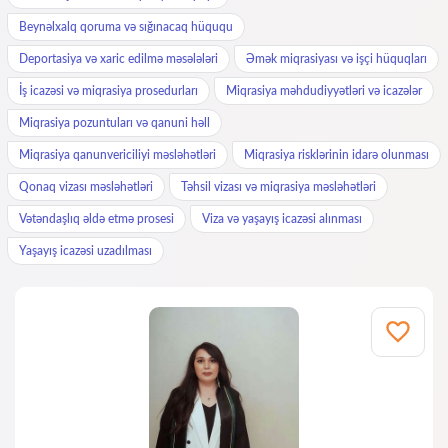
Beynəlxalq qoruma və sığınacaq hüququ
Deportasiya və xaric edilmə məsələləri
Əmək miqrasiyası və işçi hüquqları
İş icazəsi və miqrasiya prosedurları
Miqrasiya məhdudiyyətləri və icazələr
Miqrasiya pozuntuları və qanuni həll
Miqrasiya qanunvericiliyi məsləhətləri
Miqrasiya risklərinin idarə olunması
Qonaq vizası məsləhətləri
Təhsil vizası və miqrasiya məsləhətləri
Vətəndaşlıq əldə etmə prosesi
Viza və yaşayış icazəsi alınması
Yaşayış icazəsi uzadılması