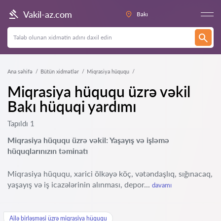
Vakil-az.com
Bakı
Ana səhifə
Bütün xidmətlər
Miqrasiya hüququ
Miqrasiya hüququ üzrə vəkil
Bakı hüquqi yardımı
Tapıldı 1
Miqrasiya hüququ üzrə vəkil: Yaşayış və işləmə
hüquqlarınızın təminatı
Miqrasiya hüququ, xarici ölkəyə köç, vətəndaşlıq, sığınacaq,
yaşayış və iş icazələrinin alınması, depor...
davamı
Ailə birləşməsi üzrə miqrasiya hüququ