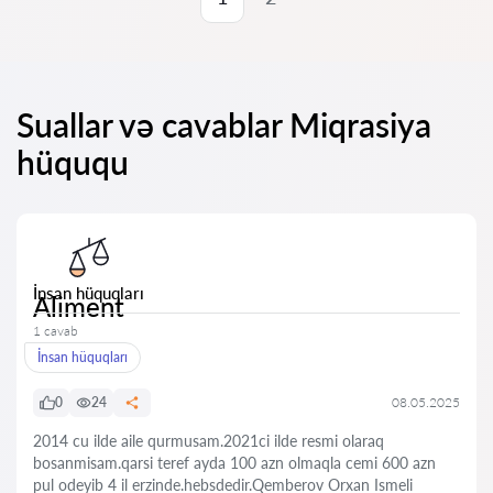
Suallar və cavablar Miqrasiya
hüququ
İnsan hüquqları
Aliment
1 cavab
İnsan hüquqları
0
24
08.05.2025
2014 cu ilde aile qurmusam.2021ci ilde resmi olaraq
bosanmisam.qarsi teref ayda 100 azn olmaqla cemi 600 azn
pul odeyib 4 il erzinde.hebsdedir.Qemberov Orxan Ismeli