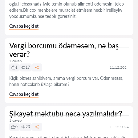
oglu.Hebsxanada iwle temin olunub alimenti odemesini teleb
edirem.Bir cox menbelere muraciet etmisem.hecbir irelileyiw
yoxdur.mumkunse tedbir gorersiniz.
Cavaba keçid et
Vergi borcumu ödəməsəm, nə baş
verər?
1 cavab
1
17
11.12.2024
Kiçik biznes sahibiyəm, amma vergi borcum var. Ödənməzsə,
hansı nəticələrlə üzləşə bilərəm?
Cavaba keçid et
Şikayət məktubu necə yazılmalıdır?
1 cavab
0
23
11.12.2024
Rəsmi quruma şikayət etmək istəyirəm. Məktubu necə düzgün