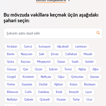
Bu mövzuda vəkillərə keçmək üçün aşağıdakı
şəhəri seçin:
Xırdalan
Gəncə́
Sumqayıt
Ağcəbədi
Lənkəran
Bərdə
Naxçıvan
Şəki
Şirvan
Cəlilabad
Masallı
Quba
Xaçmaz
Mingəçevir
Qazax
Saatlı
Şəmkir
Göyçay
Qax
Qusar
Şabran
Tovuz
Ağdaş
Ağsu
Göygöl
Kürdəmir
Neftçala
Oğuz
Qobustan
Şamaxı
Yevlax
Zaqatala
Zərdab
Ağdam
Astara
Beyləqan
Biləsuvar
Culfa
Gədəbəy
İmişli
İsmayıllı
Laçın
Naftalan
Qəbələ
Qubadlı
Siyəzən
Tərtər
Ucar