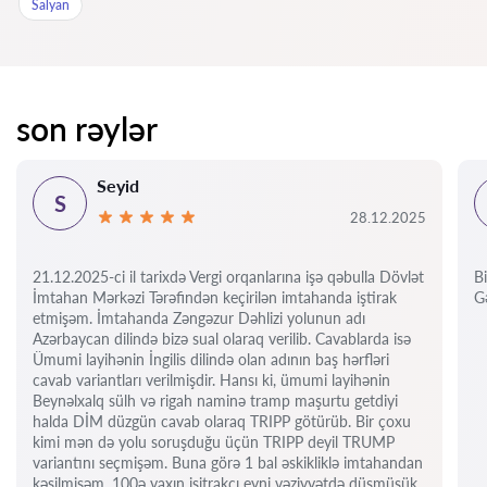
Salyan
son rəylər
Seyid
S
28.12.2025
21.12.2025-ci il tarixdə Vergi orqanlarına işə qəbulla Dövlət
Bi
İmtahan Mərkəzi Tərəfindən keçirilən imtahanda iştirak
Gə
etmişəm. İmtahanda Zəngəzur Dəhlizi yolunun adı
Azərbaycan dilində bizə sual olaraq verilib. Cavablarda isə
Ümumi layihənin İngilis dilində olan adının baş hərfləri
cavab variantları verilmişdir. Hansı ki, ümumi layihənin
Beynəlxalq sülh və rigah naminə tramp maşurtu getdiyi
halda DİM düzgün cavab olaraq TRIPP götürüb. Bir çoxu
kimi mən də yolu soruşduğu üçün TRIPP deyil TRUMP
variantını seçmişəm. Buna görə 1 bal əskikliklə imtahandan
kəsilmişəm. 100ə yaxın işitrakçı eyni vəziyyətdə düşmüşük.