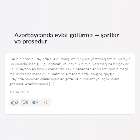
Azərbaycanda evlat götürmə — şərtlər
və prosedur
Hər bir insanın ürəyində ailə qurmaq, isti bir yuva yaratmaq arzusu yaşayır.
Bu yuvada uşaq gülüşü eşitmək, valideynlik hissini yaşamaq isə bir çoxları
üçün həyatın ən böyük mənasıdır. Lakin bəzən təbiət bu arzunun birbaşa
reallaşmasına mane olur. Məhz belə məqamlarda, sevgini, qayğını
ürəyində böyüdən ailələr üçün ən gözəl və humanist yol açılır: evlat
götürmə. Azərbaycanda […]
10.04.2026
0
0
7