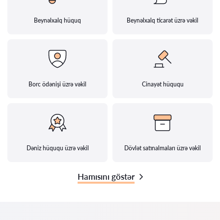
Beynəlxalq hüquq
Beynəlxalq ticarət üzrə vəkil
Borc ödənişi üzrə vəkil
Cinayət hüququ
Dəniz hüququ üzrə vəkil
Dövlət satınalmaları üzrə vəkil
Hamısını göstər