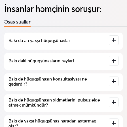
İnsanlar həmçinin soruşur:
Əsas suallar
Bakı da ən yaxşı hüquqşünaslar
Bizdə Bakı dəki ən yaxşı hüquqşünasların tam məlumatı ilə
Bakı dəki hüquqşünasların rəyləri
siyahısı toplanıb. Qiymətlər, rəylər, telefon nömrəsi və ünvan.
Bizim xidmətimizdə hüquqşünaslar haqqında həqiqi rəylər
Bakı də hüquqşünasın konsultasiyası nə
toplanıb, biz mənfi rəyləri silmirik və onların şişirdilməsi
qədərdir?
imkanı yoxdur.
Hüquqşünasların konsultasiyası Bakı də 25 AZN-dən başlayır
Bakı də hüquqşünasın xidmətlərini pulsuz əldə
və daha yüksəkdir (qiymətlər sualın mürəkkəbliyindən və
etmək mümkündür?
cavab formasından asılı olaraq dəyişə bilər)
Əvvəlcə sualınızı dəqiq və qısa şəkildə formulə edin və onu
Bakı də yaxşı hüquqşünas haradan axtarmaq
verməyə çalışın. Əgər sual mürəkkəb deyilsə və tez cavab
olar?