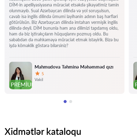
DİM-in apelliyasiyasına müraciət etsəkdə şikayətimiz təmin
olunmayıb. Sual Azərbaycan dilində və yol soruşulsun,
cavab isə ingilis dilində ümumi layihənin adının baş hərfləri
götürülsün. Biz Azərbaycan dilində imtahan vermişik ingilis
dilində deyil. DİM bununla həm ana dilimizi tapdamış oldu,
həm də biz iştirakçıların hüquqlarını pozmuş oldu. Bu
səbəbdən də məhkəməyə müraciət etmək istəyirik. Bizə bu
işdə köməklik göstərə bilərsiniz?
Mahmudova Təhminə Məhəmməd qızı
5
Qiymət:
Vəkil
PREMIUM
Xidmətlər kataloqu