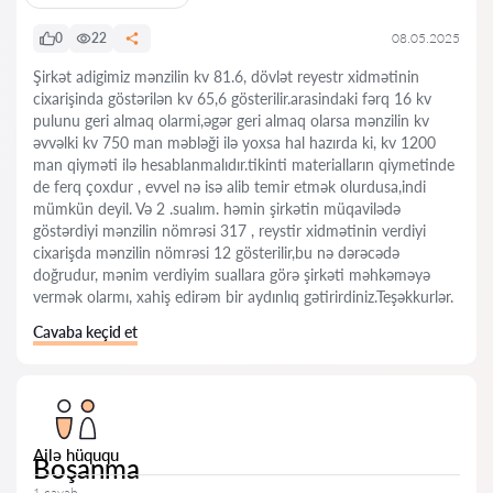
0
22
08.05.2025
Şirkət adigimiz mənzilin kv 81.6, dövlət reyestr xidmətinin
cixarişinda göstərilən kv 65,6 gösterilir.arasindaki fərq 16 kv
pulunu geri almaq olarmi,əgər geri almaq olarsa mənzilin kv
əvvəlki kv 750 man məbləği ilə yoxsa hal hazırda ki, kv 1200
man qiyməti ilə hesablanmalıdır.tikinti materialların qiymetinde
de ferq çoxdur , evvel nə isə alib temir etmək olurdusa,indi
mümkün deyil. Və 2 .sualım. həmin şirkətin müqavilədə
göstərdiyi mənzilin nömrəsi 317 , reystir xidmətinin verdiyi
cixarişda mənzilin nömrəsi 12 gösterilir,bu nə dərəcədə
doğrudur, mənim verdiyim suallara görə şirkəti məhkəməyə
vermək olarmı, xahiş edirəm bir aydınlıq gətirirdiniz.Teşəkkurlər.
Cavaba keçid et
Ailə hüququ
Boşanma
1 cavab