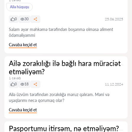
Ailə hüququ
0
30
25.06.2025
Salam əyər məhkəmə tərəfindən boşanma olmasa aliment
ödəməliyəmmi
Cavaba keçid et
Ailə zorakılığı ilə bağlı hara müraciət
etməliyəm?
1 cavab
0
18
11.12.2024
Ailə üzvüm tərəfindən zorakılığa məruz qalıram. Məni və
uşaqlarımı necə qorumaq olar?
Cavaba keçid et
Pasportumu itirsəm, nə etməliyəm?