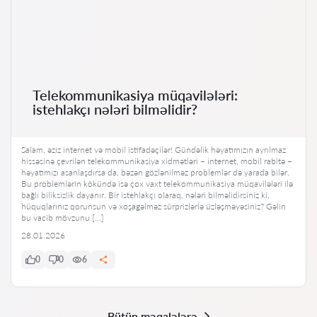
Telekommunikasiya müqavilələri:
istehlakçı nələri bilməlidir?
Salam, əziz internet və mobil istifadəçilər! Gündəlik həyatımızın ayrılmaz
hissəsinə çevrilən telekommunikasiya xidmətləri – internet, mobil rabitə –
həyatımızı asanlaşdırsa da, bəzən gözlənilməz problemlər də yarada bilər.
Bu problemlərin kökündə isə çox vaxt telekommunikasiya müqavilələri ilə
bağlı biliksizlik dayanır. Bir istehlakçı olaraq, nələri bilməlidirsiniz ki,
hüquqlarınız qorunsun və xoşagəlməz sürprizlərlə üzləşməyəsiniz? Gəlin
bu vacib mövzunu […]
28.01.2026
0
0
6
Bütün məqalələrə