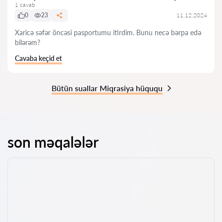
1 cavab
0
23
11.12.2024
Xaricə səfər öncəsi pasportumu itirdim. Bunu necə bərpa edə
bilərəm?
Cavaba keçid et
Bütün suallar Miqrasiya hüququ
son məqalələr