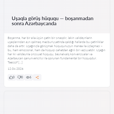
Uşaqla görüş hüququ — boşanmadan
sonra Azərbaycanda
Boşanma, hər bir ailə üçün çətin bir sınaqdır, lakin valideynlərin
uşaqlarından ayrı qalmaq məcburiyyətində qaldığı hallarda bu çətinliklər
daha da artır. Uşağınızla görüşmək hüququnuzun maneə ilə üzləşməsi –
bu, həm emosional, həm də hüquqi cəhətdən ağrılı bir vəziyyətdir. Uşağın
hər iki valideynlə ünsiyyət hüququ, beynəlxalq konvensiyalar və
Azərbaycan qanunvericiliyi ilə qorunan fundamental bir hüquqdur.
Təəssüf […]
12.04.2026
0
0
6