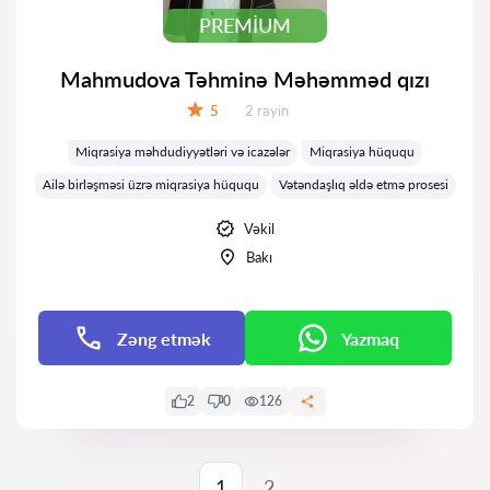
PREMIUM
Mahmudova Təhminə Məhəmməd qızı
Rəylər:
5
2 rəyin
Qiymət:
Miqrasiya məhdudiyyətləri və icazələr
Miqrasiya hüququ
Ailə birləşməsi üzrə miqrasiya hüququ
Vətəndaşlıq əldə etmə prosesi
Vəkil
Bakı
Zəng etmək
Yazmaq
2
0
126
1
2