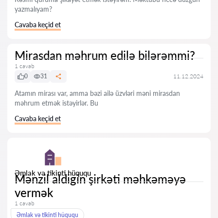
yazmalıyam?
Cavaba keçid et
Mirasdan məhrum edilə bilərəmmi?
1 cavab
0
31
11.12.2024
Atamın mirası var, amma bəzi ailə üzvləri məni mirasdan
məhrum etmək istəyirlər. Bu
Cavaba keçid et
Əmlak və tikinti hüququ
Mənzil aldigin şirkəti məhkəməyə
vermək
1 cavab
Əmlak və tikinti hüququ