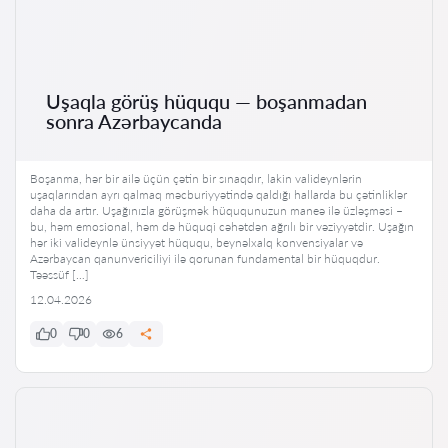
Uşaqla görüş hüququ — boşanmadan
sonra Azərbaycanda
Boşanma, hər bir ailə üçün çətin bir sınaqdır, lakin valideynlərin
uşaqlarından ayrı qalmaq məcburiyyətində qaldığı hallarda bu çətinliklər
daha da artır. Uşağınızla görüşmək hüququnuzun maneə ilə üzləşməsi –
bu, həm emosional, həm də hüquqi cəhətdən ağrılı bir vəziyyətdir. Uşağın
hər iki valideynlə ünsiyyət hüququ, beynəlxalq konvensiyalar və
Azərbaycan qanunvericiliyi ilə qorunan fundamental bir hüquqdur.
Təəssüf […]
12.04.2026
0
0
6