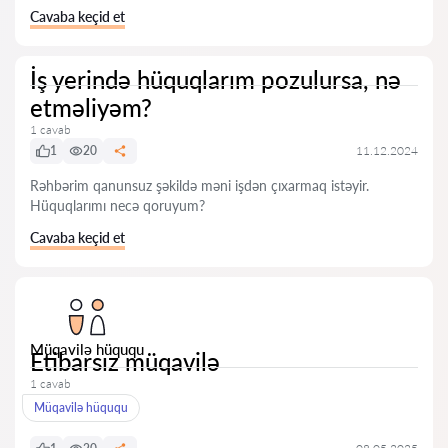
Cavaba keçid et
İş yerində hüquqlarım pozulursa, nə
etməliyəm?
1 cavab
1
20
11.12.2024
Rəhbərim qanunsuz şəkildə məni işdən çıxarmaq istəyir.
Hüquqlarımı necə qoruyum?
Cavaba keçid et
Müqavilə hüququ
Etibarsız müqavilə
1 cavab
Müqavilə hüququ