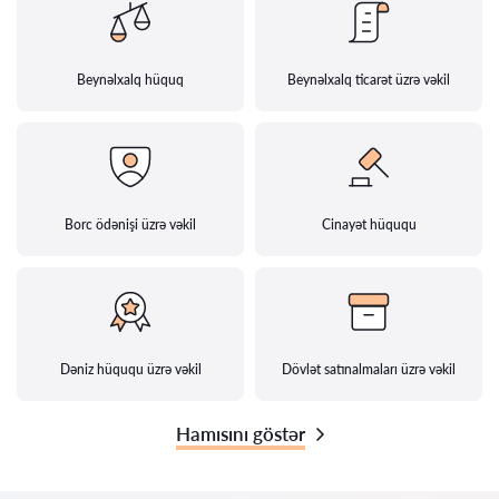
Beynəlxalq hüquq
Beynəlxalq ticarət üzrə vəkil
Borc ödənişi üzrə vəkil
Cinayət hüququ
Dəniz hüququ üzrə vəkil
Dövlət satınalmaları üzrə vəkil
Hamısını göstər