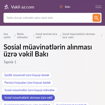
Vakil-az.com
Bakı
Ana
Bütün
Sosial təminat üzrə
Sosial müavinətlərin alınması
səhifə
xidmətlər
vəkil
üzrə vəkil
Sosial müavinətlərin alınması
üzrə vəkil Bakı
Tapıldı 1
İşsizlik müavinəti üzrə hüquqi dəstək
Pensiya hüquqları üzrə hüquqi dəstək
Sosial müavinətlər üzrə hüquqi xidmətlər
Sosial müavinətlərin alınması üzrə vəkil