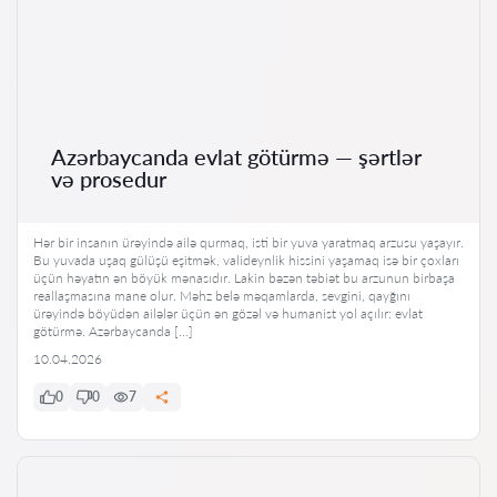
Azərbaycanda evlat götürmə — şərtlər
və prosedur
Hər bir insanın ürəyində ailə qurmaq, isti bir yuva yaratmaq arzusu yaşayır.
Bu yuvada uşaq gülüşü eşitmək, valideynlik hissini yaşamaq isə bir çoxları
üçün həyatın ən böyük mənasıdır. Lakin bəzən təbiət bu arzunun birbaşa
reallaşmasına mane olur. Məhz belə məqamlarda, sevgini, qayğını
ürəyində böyüdən ailələr üçün ən gözəl və humanist yol açılır: evlat
götürmə. Azərbaycanda […]
10.04.2026
0
0
7