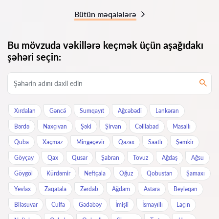
Bütün məqalələrə
Bu mövzuda vəkillərə keçmək üçün aşağıdakı
şəhəri seçin:
Xırdalan
Gəncə́
Sumqayıt
Ağcəbədi
Lənkəran
Bərdə
Naxçıvan
Şəki
Şirvan
Cəlilabad
Masallı
Quba
Xaçmaz
Mingəçevir
Qazax
Saatlı
Şəmkir
Göyçay
Qax
Qusar
Şabran
Tovuz
Ağdaş
Ağsu
Göygöl
Kürdəmir
Neftçala
Oğuz
Qobustan
Şamaxı
Yevlax
Zaqatala
Zərdab
Ağdam
Astara
Beyləqan
Biləsuvar
Culfa
Gədəbəy
İmişli
İsmayıllı
Laçın