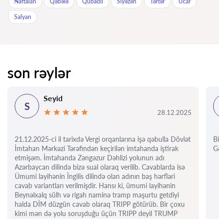
Naftalan
Qəbələ
Qubadlı
Siyəzən
Tərtər
Ucar
Salyan
son rəylər
Seyid
S
28.12.2025
21.12.2025-ci il tarixdə Vergi orqanlarına işə qəbulla Dövlət
Bi
İmtahan Mərkəzi Tərəfindən keçirilən imtahanda iştirak
Gə
etmişəm. İmtahanda Zəngəzur Dəhlizi yolunun adı
Azərbaycan dilində bizə sual olaraq verilib. Cavablarda isə
Ümumi layihənin İngilis dilində olan adının baş hərfləri
cavab variantları verilmişdir. Hansı ki, ümumi layihənin
Beynəlxalq sülh və rigah naminə tramp maşurtu getdiyi
halda DİM düzgün cavab olaraq TRIPP götürüb. Bir çoxu
kimi mən də yolu soruşduğu üçün TRIPP deyil TRUMP