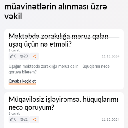
müavinətlərin alınması üzrə
vəkil
Məktəbdə zorakılığa məruz qalan
uşaq üçün nə etməli?
1 cavab
0
20
11.12.2024
Uşağım məktəbdə zorakılığa məruz qalır. Hüquqlarını necə
qoruya bilərəm?
Cavaba keçid et
Müqaviləsiz işləyirəmsə, hüquqlarımı
necə qoruyum?
1 cavab
0
21
11.12.2024