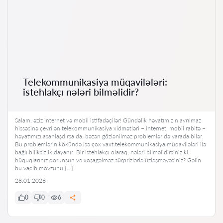
Telekommunikasiya müqavilələri:
istehlakçı nələri bilməlidir?
Salam, əziz internet və mobil istifadəçilər! Gündəlik həyatımızın ayrılmaz
hissəsinə çevrilən telekommunikasiya xidmətləri – internet, mobil rabitə –
həyatımızı asanlaşdırsa da, bəzən gözlənilməz problemlər də yarada bilər.
Bu problemlərin kökündə isə çox vaxt telekommunikasiya müqavilələri ilə
bağlı biliksizlik dayanır. Bir istehlakçı olaraq, nələri bilməlidirsiniz ki,
hüquqlarınız qorunsun və xoşagəlməz sürprizlərlə üzləşməyəsiniz? Gəlin
bu vacib mövzunu […]
28.01.2026
0
0
6