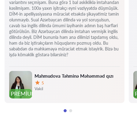
variantını seçmişəm. Buna görə 1 bal əskikliklə imtahandan
kəsilmişəm. 100ə yaxın işitrakçı eyni vəziyyətdə düşmüşük.
DİM-in apelliyasiyasına müraciət etsəkdə şikayətimiz təmin
olunmayıb. Sual Azərbaycan dilində və yol soruşulsun,
cavab isə ingilis dilində ümumi layihənin adının baş hərfləri
götürülsün. Biz Azərbaycan dilində imtahan vermişik ingilis
dilində deyil. DİM bununla həm ana dilimizi tapdamış oldu,
həm də biz iştirakçıların hüquqlarını pozmuş oldu. Bu
səbəbdən də məhkəməyə müraciət etmək istəyirik. Bizə bu
işdə köməklik göstərə bilərsiniz?
Mahmudova Təhminə Məhəmməd qızı
5
Qiymət:
Vəkil
PREMIUM