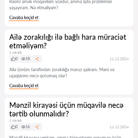
Rəsmi əmək müqaviləm yoxdur, amma işdə problemlər
yaşayıram. Nə etməliyəm?
Cavaba keçid et
Ailə zorakılığı ilə bağlı hara müraciət
etməliyəm?
1 cavab
0
18
11.12.2024
Ailə üzvüm tərəfindən zorakılığa məruz qalıram. Məni və
uşaqlarımı necə qorumaq olar?
Cavaba keçid et
Mənzil kirayəsi üçün müqavilə necə
tərtib olunmalıdır?
1 cavab
0
16
11.12.2024
Mənzili kirayəyə verirəm, amma hüquqlarımı qorumaq üçün