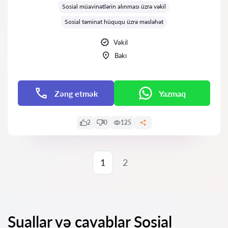
Sosial müavinətlərin alınması üzrə vəkil
Sosial təminat hüququ üzrə məsləhət
Vəkil
Bakı
Zəng etmək
Yazmaq
2
0
125
1
2
Suallar və cavablar Sosial