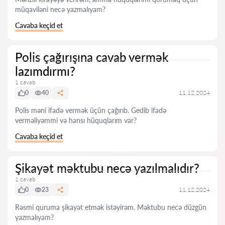
müqaviləni necə yazmalıyam?
Cavaba keçid et
Polis çağırışına cavab vermək
lazımdırmı?
1 cavab
0
40
11.12.2024
Polis məni ifadə vermək üçün çağırıb. Gedib ifadə
verməliyəmmi və hansı hüquqlarım var?
Cavaba keçid et
Şikayət məktubu necə yazılmalıdır?
1 cavab
0
23
11.12.2024
Rəsmi quruma şikayət etmək istəyirəm. Məktubu necə düzgün
yazmalıyam?