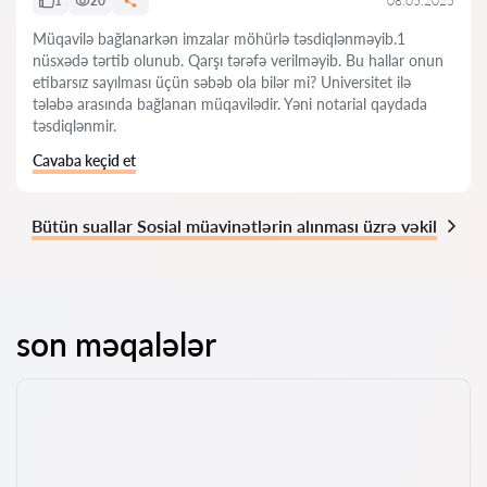
1
20
08.05.2025
Müqavilə bağlanarkən imzalar möhürlə təsdiqlənməyib.1
nüsxədə tərtib olunub. Qarşı tərəfə verilməyib. Bu hallar onun
etibarsız sayılması üçün səbəb ola bilər mi? Universitet ilə
tələbə arasında bağlanan müqavilədir. Yəni notarial qaydada
təsdiqlənmir.
Cavaba keçid et
Bütün suallar Sosial müavinətlərin alınması üzrə vəkil
son məqalələr