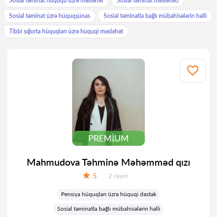
Sosial təminat hüququ üzrə məsləhət
Sosial təminat məsləhəti
Sosial təminat üzrə hüquqşünas
Sosial təminatla bağlı mübahisələrin həlli
Tibbi sığorta hüquqları üzrə hüquqi məsləhət
PREMIUM
Mahmudova Təhminə Məhəmməd qızı
Rəylər:
5
2 rəyin
Qiymət:
Pensiya hüquqları üzrə hüquqi dəstək
Sosial təminatla bağlı mübahisələrin həlli