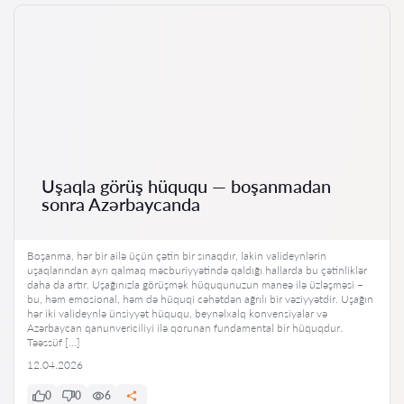
Uşaqla görüş hüququ — boşanmadan
sonra Azərbaycanda
Boşanma, hər bir ailə üçün çətin bir sınaqdır, lakin valideynlərin
uşaqlarından ayrı qalmaq məcburiyyətində qaldığı hallarda bu çətinliklər
daha da artır. Uşağınızla görüşmək hüququnuzun maneə ilə üzləşməsi –
bu, həm emosional, həm də hüquqi cəhətdən ağrılı bir vəziyyətdir. Uşağın
hər iki valideynlə ünsiyyət hüququ, beynəlxalq konvensiyalar və
Azərbaycan qanunvericiliyi ilə qorunan fundamental bir hüquqdur.
Təəssüf […]
12.04.2026
0
0
6