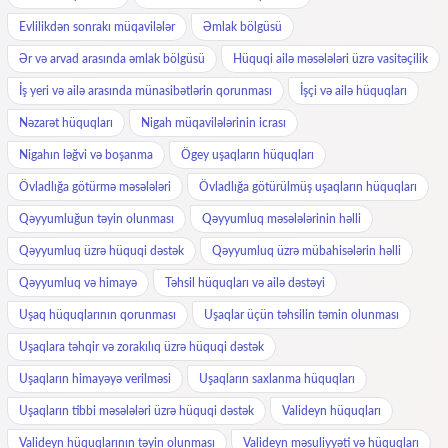
Evlilikdən sonrakı müqavilələr
Əmlak bölgüsü
Ər və arvad arasında əmlak bölgüsü
Hüquqi ailə məsələləri üzrə vasitəçilik
İş yeri və ailə arasında münasibətlərin qorunması
İşçi və ailə hüquqları
Nəzarət hüquqları
Nigah müqavilələrinin icrası
Nigahın ləğvi və boşanma
Ögey uşaqların hüquqları
Övladlığa götürmə məsələləri
Övladlığa götürülmüş uşaqların hüquqları
Qəyyumluğun təyin olunması
Qəyyumluq məsələlərinin həlli
Qəyyumluq üzrə hüquqi dəstək
Qəyyumluq üzrə mübahisələrin həlli
Qəyyumluq və himayə
Təhsil hüquqları və ailə dəstəyi
Uşaq hüquqlarının qorunması
Uşaqlar üçün təhsilin təmin olunması
Uşaqlara təhqir və zorakılıq üzrə hüquqi dəstək
Uşaqların himayəyə verilməsi
Uşaqların saxlanma hüquqları
Uşaqların tibbi məsələləri üzrə hüquqi dəstək
Valideyn hüquqları
Valideyn hüquqlarının təyin olunması
Valideyn məsuliyyəti və hüquqları