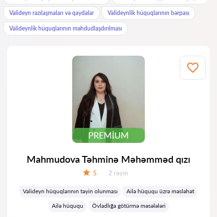
Valideyn razılaşmaları və qaydalar
Valideynlik hüquqlarının bərpası
Valideynlik hüquqlarının məhdudlaşdırılması
PREMIUM
Mahmudova Təhminə Məhəmməd qızı
Rəylər:
5
2 rəyin
Qiymət:
Valideyn hüquqlarının təyin olunması
Ailə hüququ üzrə məsləhət
Ailə hüququ
Övladlığa götürmə məsələləri