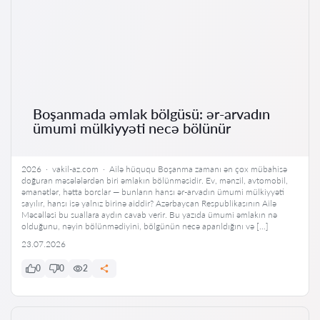
Boşanmada əmlak bölgüsü: ər-arvadın
ümumi mülkiyyəti necə bölünür
2026 · vakil-az.com · Ailə hüququ Boşanma zamanı ən çox mübahisə
doğuran məsələlərdən biri əmlakın bölünməsidir. Ev, mənzil, avtomobil,
əmanətlər, hətta borclar — bunların hansı ər-arvadın ümumi mülkiyyəti
sayılır, hansı isə yalnız birinə aiddir? Azərbaycan Respublikasının Ailə
Məcəlləsi bu suallara aydın cavab verir. Bu yazıda ümumi əmlakın nə
olduğunu, nəyin bölünmədiyini, bölgünün necə aparıldığını və […]
23.07.2026
0
0
2