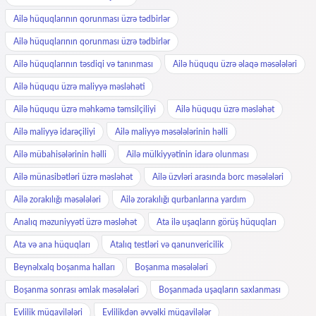
Ailə hüquqlarının qorunması üzrə tədbirlər
Ailə hüquqlarının qorunması üzrə tədbirlər
Ailə hüquqlarının təsdiqi və tanınması
Ailə hüququ üzrə əlaqə məsələləri
Ailə hüququ üzrə maliyyə məsləhəti
Ailə hüququ üzrə məhkəmə təmsilçiliyi
Ailə hüququ üzrə məsləhət
Ailə maliyyə idarəçiliyi
Ailə maliyyə məsələlərinin həlli
Ailə mübahisələrinin həlli
Ailə mülkiyyətinin idarə olunması
Ailə münasibətləri üzrə məsləhət
Ailə üzvləri arasında borc məsələləri
Ailə zorakılığı məsələləri
Ailə zorakılığı qurbanlarına yardım
Analıq məzuniyyəti üzrə məsləhət
Ata ilə uşaqların görüş hüquqları
Ata və ana hüquqları
Atalıq testləri və qanunvericilik
Beynəlxalq boşanma halları
Boşanma məsələləri
Boşanma sonrası əmlak məsələləri
Boşanmada uşaqların saxlanması
Evlilik müqavilələri
Evlilikdən əvvəlki müqavilələr