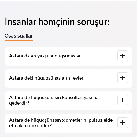
İnsanlar həmçinin soruşur:
Əsas suallar
Astara da ən yaxşı hüquqşünaslar
Bizdə Astara dəki ən yaxşı hüquqşünasların tam məlumatı ilə
Astara dəki hüquqşünasların rəyləri
siyahısı toplanıb. Qiymətlər, rəylər, telefon nömrəsi və ünvan.
Bizim xidmətimizdə hüquqşünaslar haqqında həqiqi rəylər
Astara də hüquqşünasın konsultasiyası nə
toplanıb, biz mənfi rəyləri silmirik və onların şişirdilməsi
qədərdir?
imkanı yoxdur.
Hüquqşünasların konsultasiyası Astara də 25 AZN-dən
Astara də hüquqşünasın xidmətlərini pulsuz əldə
başlayır və daha yüksəkdir (qiymətlər sualın
etmək mümkündür?
mürəkkəbliyindən və cavab formasından asılı olaraq dəyişə
bilər)