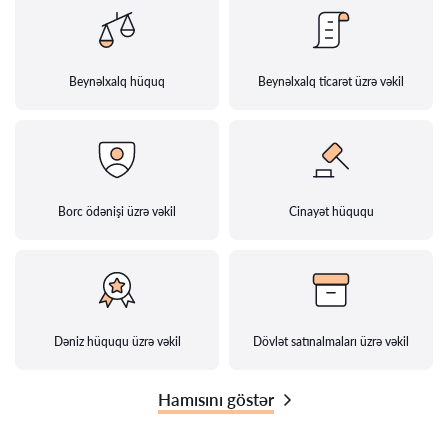
Beynəlxalq hüquq
Beynəlxalq ticarət üzrə vəkil
Borc ödənişi üzrə vəkil
Cinayət hüququ
Dəniz hüququ üzrə vəkil
Dövlət satınalmaları üzrə vəkil
Hamısını göstər