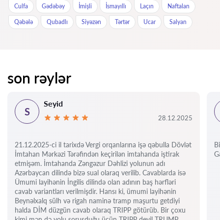
Culfa
Gədəbəy
İmişli
İsmayıllı
Laçın
Naftalan
Qəbələ
Qubadlı
Siyəzən
Tərtər
Ucar
Salyan
son rəylər
Seyid
S
28.12.2025
21.12.2025-ci il tarixdə Vergi orqanlarına işə qəbulla Dövlət
Bi
İmtahan Mərkəzi Tərəfindən keçirilən imtahanda iştirak
Gə
etmişəm. İmtahanda Zəngəzur Dəhlizi yolunun adı
Azərbaycan dilində bizə sual olaraq verilib. Cavablarda isə
Ümumi layihənin İngilis dilində olan adının baş hərfləri
cavab variantları verilmişdir. Hansı ki, ümumi layihənin
Beynəlxalq sülh və rigah naminə tramp maşurtu getdiyi
halda DİM düzgün cavab olaraq TRIPP götürüb. Bir çoxu
kimi mən də yolu soruşduğu üçün TRIPP deyil TRUMP