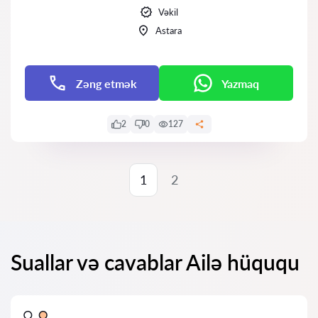
Vəkil
Astara
Zəng etmək
Yazmaq
2
0
127
1
2
Suallar və cavablar Ailə hüququ