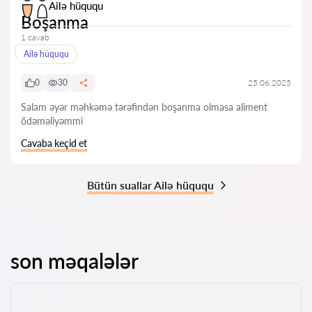
Ailə hüququ
Boşanma
1 cavab
Ailə hüququ
0
30
25.06.2025
Salam əyər məhkəmə tərəfindən boşanma olmasa aliment
ödəməliyəmmi
Cavaba keçid et
Bütün suallar Ailə hüququ
son məqalələr