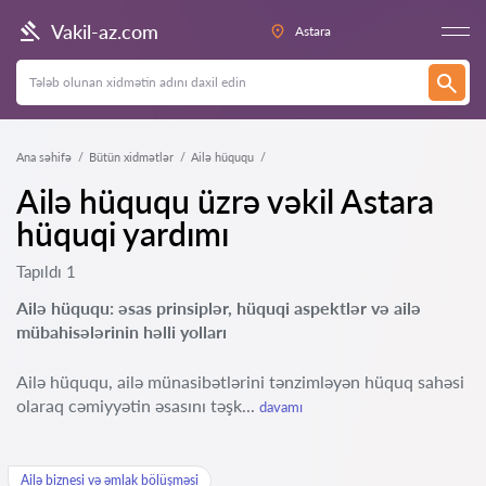
Vakil-az.com
Astara
Ana səhifə
Bütün xidmətlər
Ailə hüququ
Ailə hüququ üzrə vəkil Astara
hüquqi yardımı
Tapıldı 1
Ailə hüququ: əsas prinsiplər, hüquqi aspektlər və ailə
mübahisələrinin həlli yolları
Ailə hüququ, ailə münasibətlərini tənzimləyən hüquq sahəsi
olaraq cəmiyyətin əsasını təşk...
davamı
Ailə biznesi və əmlak bölüşməsi