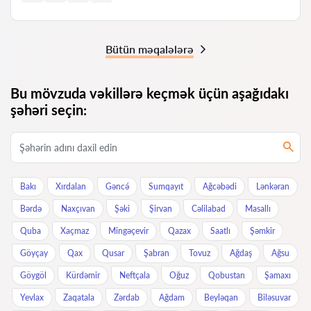
Bütün məqalələrə
Bu mövzuda vəkillərə keçmək üçün aşağıdakı
şəhəri seçin:
Bakı
Xırdalan
Gəncə́
Sumqayıt
Ağcəbədi
Lənkəran
Bərdə
Naxçıvan
Şəki
Şirvan
Cəlilabad
Masallı
Quba
Xaçmaz
Mingəçevir
Qazax
Saatlı
Şəmkir
Göyçay
Qax
Qusar
Şabran
Tovuz
Ağdaş
Ağsu
Göygöl
Kürdəmir
Neftçala
Oğuz
Qobustan
Şamaxı
Yevlax
Zaqatala
Zərdab
Ağdam
Beyləqan
Biləsuvar