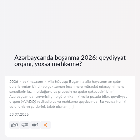
Azərbaycanda boşanma 2026: qeydiyyat
orqanı, yoxsa məhkəmə?
2026 · vakil-az.com · Ailə hüququ Boşanma ailə həyatının ən çətin
qərarlarından biridir və çox zaman insan hara müraciət edəcəyini, hansı
sənədlərin lazım olduğunu və prosesin nə qədər çəkəcəyini bilmir.
Azərbaycan qanunvericiliyinə görə nikah iki yolla pozula bilər: qeydiyyat
orqanı (VVADQ) vasitəsilə və ya məhkəmə qaydasında. Bu yazıda hər iki
yolu, onların şərtlərini, tələb olunan […]
23.07.2026
0
0
4