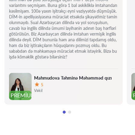
variantını seçmişəm. Buna görə 1 bal əskikliklə imtahandan
kəsilmişəm. 100ə yaxın işitrakçı eyni vəziyyətdə düşmüşük.
DİM-in apelliyasiyasına müraciət etsəkdə şikayətimiz təmin
olunmayıb. Sual Azərbaycan dilində və yol soruşulsun,
cavab isə ingilis dilində ümumi layihənin adının baş hərfləri
götürülsün. Biz Azərbaycan dilində imtahan vermişik ingilis
dilində deyil. DİM bununla həm ana dilimizi tapdamış oldu,
həm də biz iştirakçıların hüquqlarını pozmuş oldu. Bu
səbəbdən də məhkəməyə müraciət etmək istəyirik. Bizə bu
işdə köməklik göstərə bilərsiniz?
Mahmudova Təhminə Məhəmməd qızı
5
Qiymət:
Vəkil
PREMIUM