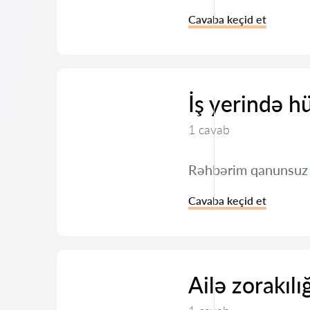
Cavaba keçid et
İş yerində h
1 cavab
Rəhbərim qanunsuz ş
Cavaba keçid et
Ailə zorakılı