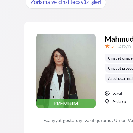
Zorlama və cinsi təcavüz işləri
Mahmudo
Rəylər:
5
2 rəyin
Qiymət:
Cinayət cinayə
Cinayət proses
Azadlıqdan mə
Vəkil
Astara
PREMIUM
Fəaliyyət göstərdiyi vəkil qurumu: Union Vəkil