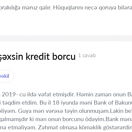
akılığa məruz qalır. Hüquqlarını necə qoruya bilər
şəxsin kredit borcu
1 cavab
əkil
2019- cu ildə vəfat etmişdir. Həmin zaman onun Ba
təqdim etdim. Bu il 18 iyunda məni Bank of Bakunun 
iyəm. Guya mən vərəsə təyin olunmuşam.Lakin belə
 qalmamşdır ki mən onun borcunu ödəyim.Bank mənə 
nə etməliyəm. Zəhmət olmasa köməklik göstərərdin