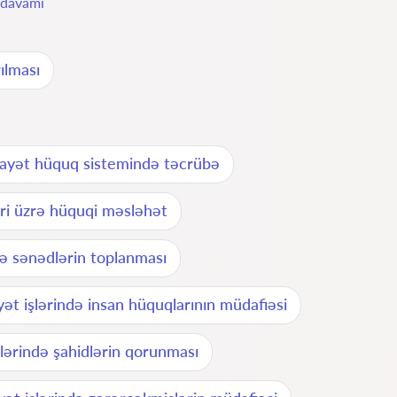
davamı
ılması
ayət hüquq sistemində təcrübə
əri üzrə hüquqi məsləhət
rə sənədlərin toplanması
yət işlərində insan hüquqlarının müdafiəsi
şlərində şahidlərin qorunması