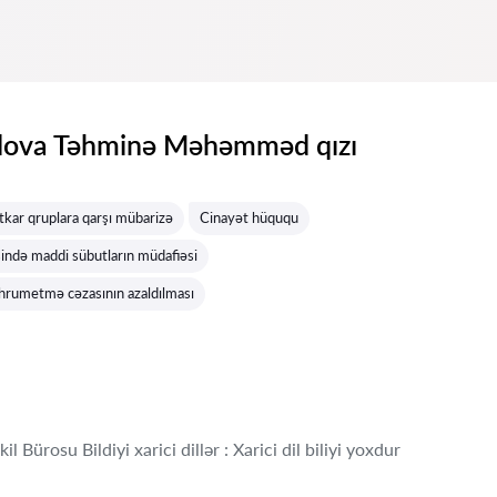
va Təhminə Məhəmməd qızı
tkar qruplara qarşı mübarizə
Cinayət hüququ
ində maddi sübutların müdafiəsi
hrumetmə cəzasının azaldılması
 Bürosu Bildiyi xarici dillər : Xarici dil biliyi yoxdur