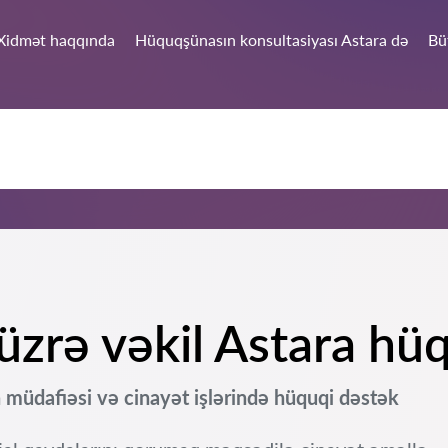
Xidmət haqqında
Hüquqşünasın konsultasiyası Astara də
Bü
zrə vəkil Astara hüq
 müdafiəsi və cinayət işlərində hüquqi dəstək