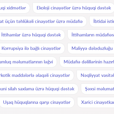
uqi xidmətlər
Ekoloji cinayətlər üzrə hüquqi dəstək
t üçün təhlükəli cinayətlər üzrə müdafiə
İbtidai is
İttihamlar üzrə hüquqi dəstək
İttihamların müdafiəs
Korrupsiya ilə bağlı cinayətlər
Maliyyə dələduzluğu v
mluq məlumatlarının ləğvi
Müdafiə dəlillərinin hazı
kotik maddələrlə əlaqəli cinayətlər
Nəqliyyat vasitəl
uni silah saxlama üzrə hüquqi dəstək
Şəxsi məlumatl
Uşaq hüquqlarına qarşı cinayətlər
Xarici cinayətkar