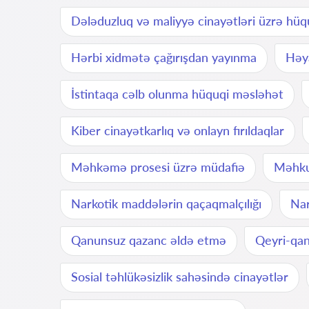
Dələduzluq və maliyyə cinayətləri üzrə hüq
Hərbi xidmətə çağırışdan yayınma
Həya
İstintaqa cəlb olunma hüquqi məsləhət
Kiber cinayətkarlıq və onlayn fırıldaqlar
Məhkəmə prosesi üzrə müdafiə
Məhku
Narkotik maddələrin qaçaqmalçılığı
Nar
Qanunsuz qazanc əldə etmə
Qeyri-qan
Sosial təhlükəsizlik sahəsində cinayətlər