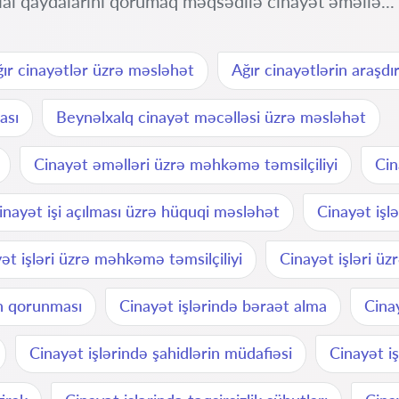
al qaydalarını qorumaq məqsədilə cinayət əməllə...
ır cinayətlər üzrə məsləhət
Ağır cinayətlərin araşdır
ası
Beynəlxalq cinayət məcəlləsi üzrə məsləhət
Cinayət əməlləri üzrə məhkəmə təmsilçiliyi
Cin
inayət işi açılması üzrə hüquqi məsləhət
Cinayət işl
ət işləri üzrə məhkəmə təmsilçiliyi
Cinayət işləri üz
ın qorunması
Cinayət işlərində bəraət alma
Cina
Cinayət işlərində şahidlərin müdafiəsi
Cinayət i