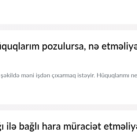
üquqlarım pozulursa, nə etməli
əkildə məni işdən çıxarmaq istəyir. Hüquqlarımı 
ğı ilə bağlı hara müraciət etməli