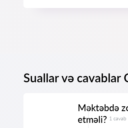
Suallar və cavablar
Məktəbdə zo
etməli?
1 cavab