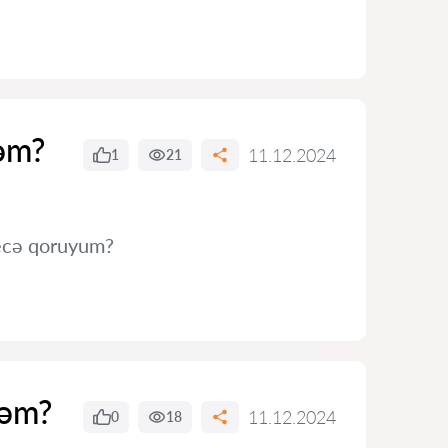
yəm?
11.12.2024
1
21
necə qoruyum?
yəm?
11.12.2024
0
18