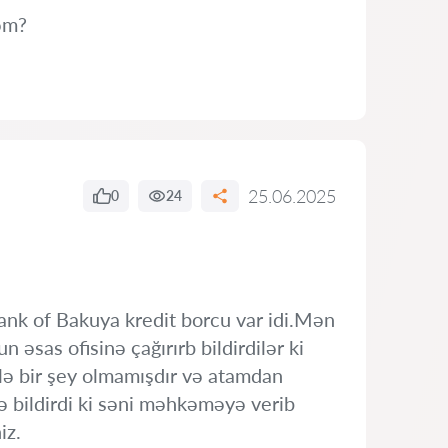
əm?
25.06.2025
0
24
nk of Bakuya kredit borcu var idi.Mən
əsas ofisinə çağırırb bildirdilər ki
 bir şey olmamışdır və atamdan
bildirdi ki səni məhkəməyə verib
iz.