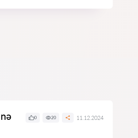
 nə
11.12.2024
0
20