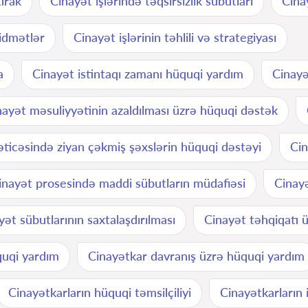
irak
Cinayət işlərində təqsirsizlik sübutları
Cina
xidmətlər
Cinayət işlərinin təhlili və strategiyası
a
Cinayət istintaqı zamanı hüquqi yardım
Cinayə
nayət məsuliyyətinin azaldılması üzrə hüquqi dəstək
əticəsində ziyan çəkmiş şəxslərin hüquqi dəstəyi
Cin
inayət prosesində maddi sübutların müdafiəsi
Cinayə
yət sübutlarının saxtalaşdırılması
Cinayət təhqiqatı 
quqi yardım
Cinayətkar davranış üzrə hüquqi yardım
Cinayətkarların hüquqi təmsilçiliyi
Cinayətkarların 