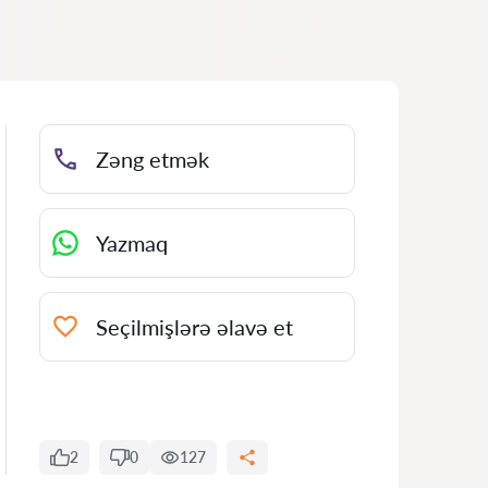
Zəng etmək
Yazmaq
Seçilmişlərə əlavə et
2
0
127