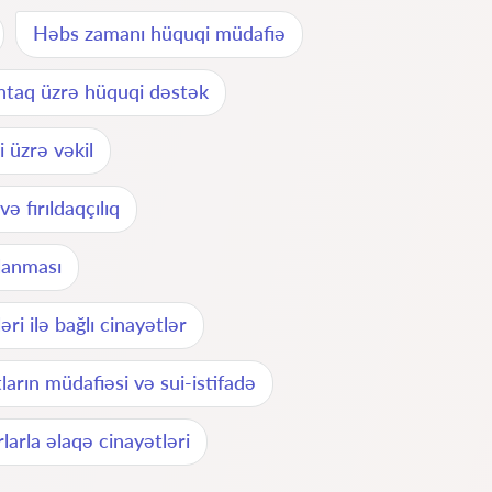
Həbs zamanı hüquqi müdafiə
tintaq üzrə hüquqi dəstək
i üzrə vəkil
ə fırıldaqçılıq
rlanması
əri ilə bağlı cinayətlər
arın müdafiəsi və sui-istifadə
larla əlaqə cinayətləri