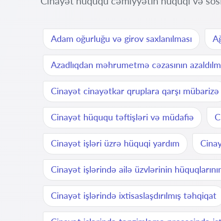
Cinayət hüququ cəmiyyətin hüquqi və sosi
Adam oğurluğu və girov saxlanılması
Ağ
Azadlıqdan məhrumetmə cəzasının azaldılm
Cinayət cinayətkar qruplara qarşı mübarizə
Cinayət hüququ təftişləri və müdafiə
C
Cinayət işləri üzrə hüquqi yardım
Cinay
Cinayət işlərində ailə üzvlərinin hüquqların
Cinayət işlərində ixtisaslaşdırılmış təhqiqat