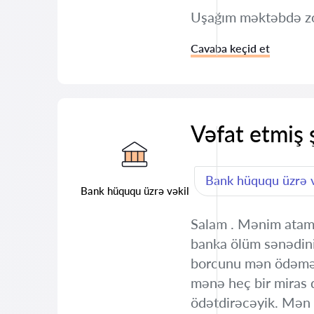
Uşağım məktəbdə zor
Cavaba keçid et
Vəfat etmiş 
Bank hüququ üzrə v
Bank hüququ üzrə vəkil
Salam . Mənim atam 
banka ölüm sənədini 
borcunu mən ödəməl
mənə heç bir miras
ödətdirəcəyik. Mən 