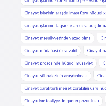
Cinayət işlərində tənzimləmə prosesində işt
Cinayət işlərinin araşdırılması üzrə hüquqi 
Cinayət işlərinin təqsirkarları üzrə araşdırm
Cinayət məsuliyyətindən azad olma
Ci
Cinayət müdafiəsi üzrə vəkil
Cinayət n
Cinayət prosesində hüquqi müşayiət
C
Cinayət şübhələrinin araşdırılması
Cina
Cinayət xarakterli məişət zorakılığı üzrə hü
Cinayətkar fəaliyyətin qanun pozuntusu