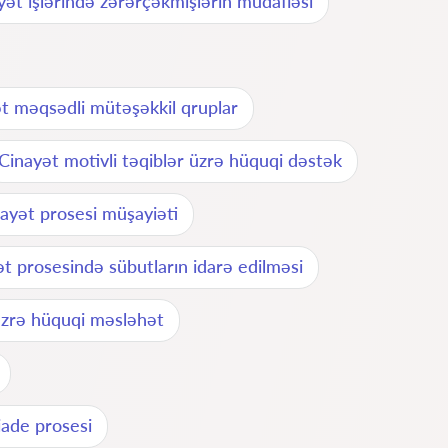
yət işlərində zərərçəkmişlərin müdafiəsi
t məqsədli mütəşəkkil qruplar
Cinayət motivli təqiblər üzrə hüquqi dəstək
ayət prosesi müşayiəti
t prosesində sübutların idarə edilməsi
üzrə hüquqi məsləhət
iade prosesi