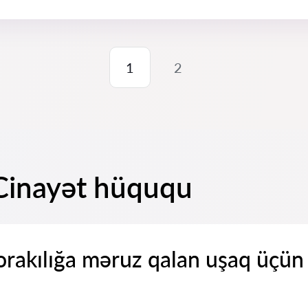
1
2
 Cinayət hüququ
rakılığa məruz qalan uşaq üçün