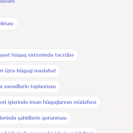
davamı
ılması
ayət hüquq sistemində təcrübə
əri üzrə hüquqi məsləhət
rə sənədlərin toplanması
yət işlərində insan hüquqlarının müdafiəsi
şlərində şahidlərin qorunması