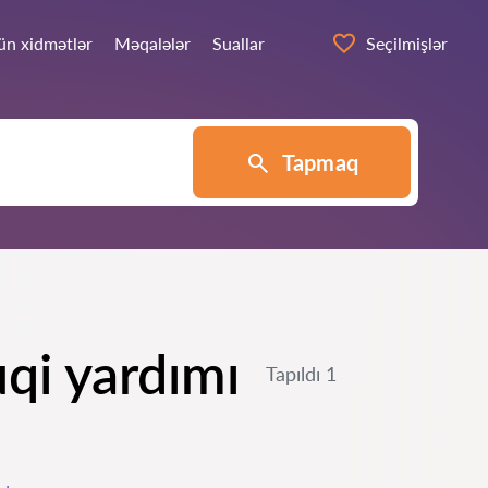
ün xidmətlər
Məqalələr
Suallar
Seçilmişlər
Tapmaq
qi yardımı
Tapıldı 1