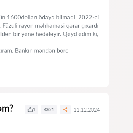
ün 1600dolları ödəyə bilmədi. 2022-ci
. Füzuli rayon məhkəməsi qərar çıxardı
ldən bir yenə hədələyir. Qeyd edim ki,
xıram. Bankın məndən borc
yəm?
11.12.2024
1
21