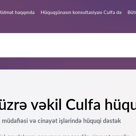
Xidmət haqqında
Hüquqşünasın konsultasiyası Culfa də
Büt
zrə vəkil Culfa hüqu
 müdafiəsi və cinayət işlərində hüquqi dəstək