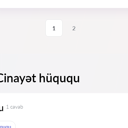
1
2
 Cinayət hüququ
u
1 cavab
üququ