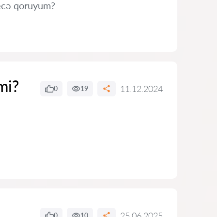
necə qoruyum?
mi?
11.12.2024
0
19
25.06.2025
0
10