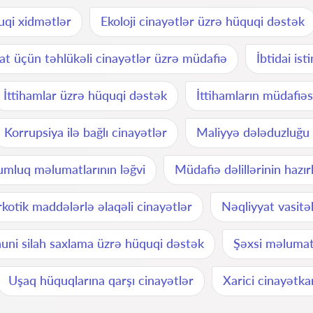
uqi xidmətlər
Ekoloji cinayətlər üzrə hüquqi dəstək
t üçün təhlükəli cinayətlər üzrə müdafiə
İbtidai is
İttihamlar üzrə hüquqi dəstək
İttihamların müdafiəs
Korrupsiya ilə bağlı cinayətlər
Maliyyə dələduzluğu v
mluq məlumatlarının ləğvi
Müdafiə dəlillərinin hazı
kotik maddələrlə əlaqəli cinayətlər
Nəqliyyat vasitəl
uni silah saxlama üzrə hüquqi dəstək
Şəxsi məlumatl
Uşaq hüquqlarına qarşı cinayətlər
Xarici cinayətkar