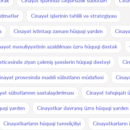
irak
Cinayət işlərində təqsirsizlik sübutları
Cina
xidmətlər
Cinayət işlərinin təhlili və strategiyası
a
Cinayət istintaqı zamanı hüquqi yardım
Cinayə
nayət məsuliyyətinin azaldılması üzrə hüquqi dəstək
əticəsində ziyan çəkmiş şəxslərin hüquqi dəstəyi
Cin
inayət prosesində maddi sübutların müdafiəsi
Cinayə
yət sübutlarının saxtalaşdırılması
Cinayət təhqiqatı 
quqi yardım
Cinayətkar davranış üzrə hüquqi yardım
Cinayətkarların hüquqi təmsilçiliyi
Cinayətkarların 