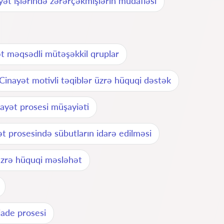
yət işlərində zərərçəkmişlərin müdafiəsi
t məqsədli mütəşəkkil qruplar
Cinayət motivli təqiblər üzrə hüquqi dəstək
ayət prosesi müşayiəti
t prosesində sübutların idarə edilməsi
üzrə hüquqi məsləhət
iade prosesi