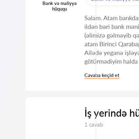
Bank və maliyyə
hüququ
Salam. Atam bankdan
ildən bəri bank məni
(əlimizə gəlməyib q
atam Birinci Qarabağ
Ailədə yeganə işlə
götürmədiyim halda 
Cavaba keçid et
İş yerində h
1 cavab