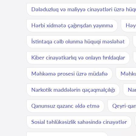
Dələduzluq və maliyyə cinayətləri üzrə hüq
Hərbi xidmətə çağırışdan yayınma
Həya
İstintaqa cəlb olunma hüquqi məsləhət
Kiber cinayətkarlıq və onlayn fırıldaqlar
Məhkəmə prosesi üzrə müdafiə
Məhku
Narkotik maddələrin qaçaqmalçılığı
Nar
Qanunsuz qazanc əldə etmə
Qeyri-qan
Sosial təhlükəsizlik sahəsində cinayətlər