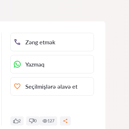
Zəng etmək
Yazmaq
Seçilmişlərə əlavə et
2
0
127