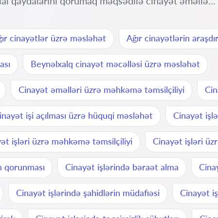
al qaydalarını qorumaq məqsədilə cinayət əməllə...
ır cinayətlər üzrə məsləhət
Ağır cinayətlərin araşdır
ası
Beynəlxalq cinayət məcəlləsi üzrə məsləhət
Cinayət əməlləri üzrə məhkəmə təmsilçiliyi
Cin
inayət işi açılması üzrə hüquqi məsləhət
Cinayət işl
ət işləri üzrə məhkəmə təmsilçiliyi
Cinayət işləri üz
ın qorunması
Cinayət işlərində bəraət alma
Cina
Cinayət işlərində şahidlərin müdafiəsi
Cinayət i