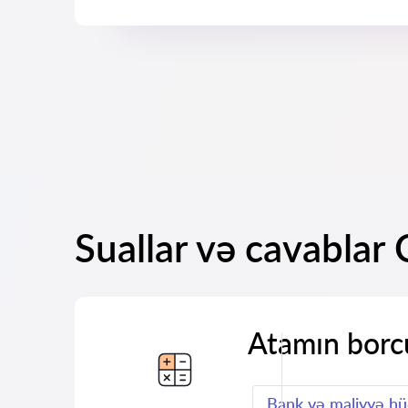
Suallar və cavablar
Atamın borc
Bank və maliyyə h