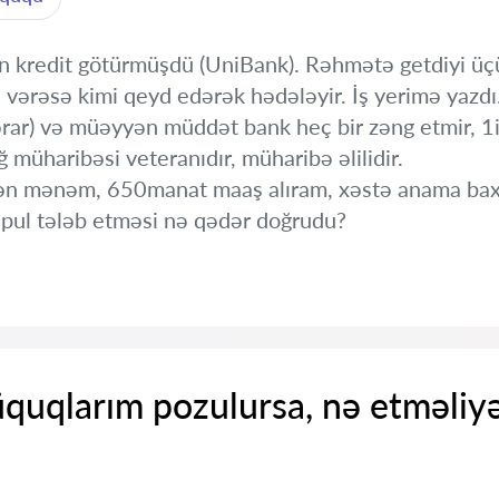
 kredit götürmüşdü (UniBank). Rəhmətə getdiyi üç
 vərəsə kimi qeyd edərək hədələyir. İş yerimə yazdı
ərar) və müəyyən müddət bank heç bir zəng etmir, 1i
 müharibəsi veteranıdır, müharibə əlilidir.
yən mənəm, 650manat maaş alıram, xəstə anama ba
pul tələb etməsi nə qədər doğrudu?
üquqlarım pozulursa, nə etməli