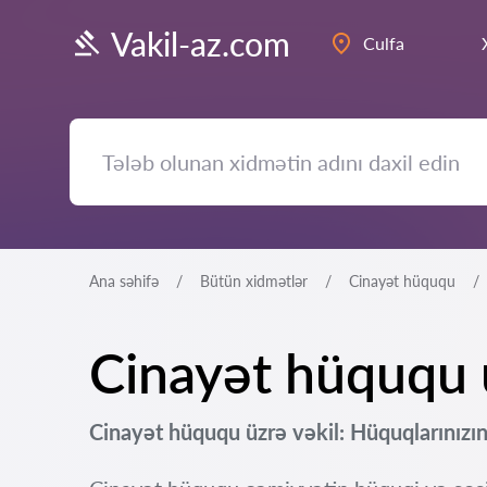
Vakil-az.com
Culfa
Ana səhifə
Bütün xidmətlər
Cinayət hüququ
Cinayət hüququ ü
Cinayət hüququ üzrə vəkil: Hüquqlarınızın