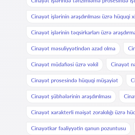
Cinayət işlərində tənzimləmə prosesində işt
Cinayət işlərinin araşdırılması üzrə hüquqi 
Cinayət işlərinin təqsirkarları üzrə araşdırm
Cinayət məsuliyyətindən azad olma
Ci
Cinayət müdafiəsi üzrə vəkil
Cinayət n
Cinayət prosesində hüquqi müşayiət
C
Cinayət şübhələrinin araşdırılması
Cina
Cinayət xarakterli məişət zorakılığı üzrə hü
Cinayətkar fəaliyyətin qanun pozuntusu