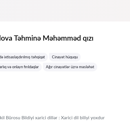
va Təhminə Məhəmməd qızı
də ixtisaslaşdırılmış təhqiqat
Cinayət hüququ
rlıq və onlayn fırıldaqlar
Ağır cinayətlər üzrə məsləhət
 Bürosu Bildiyi xarici dillər : Xarici dil biliyi yoxdur