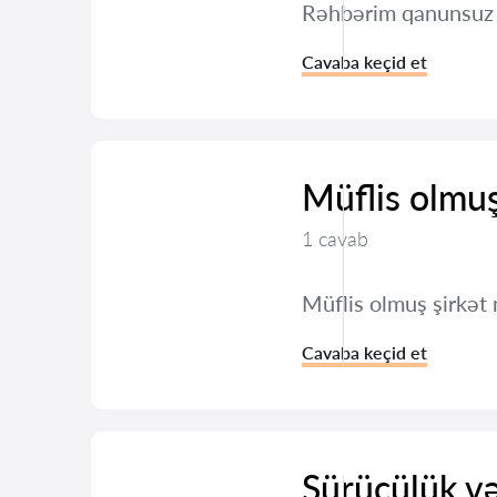
Rəhbərim qanunsuz ş
Cavaba keçid et
Müflis olmu
1 cavab
Müflis olmuş şirkət
Cavaba keçid et
Sürücülük v