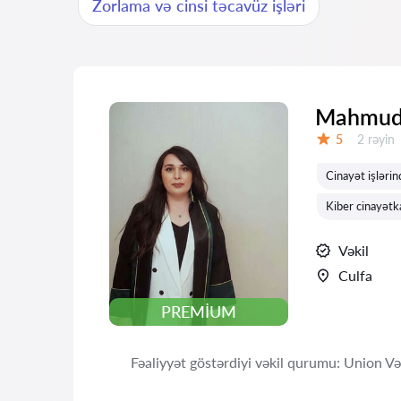
Zorlama və cinsi təcavüz işləri
Mahmudo
Rəylər:
5
2 rəyin
Qiymət:
Cinayət işlərin
Kiber cinayətka
Vəkil
Culfa
PREMIUM
Fəaliyyət göstərdiyi vəkil qurumu: Union Vəkil