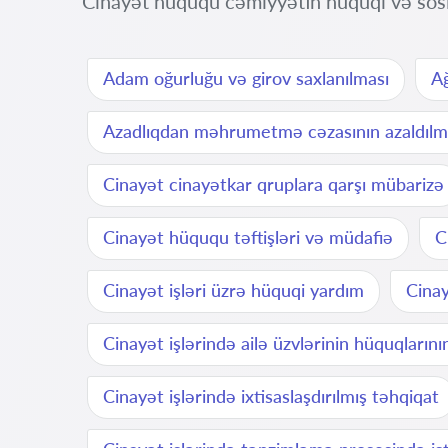
Cinayət hüququ cəmiyyətin hüquqi və sosi
Adam oğurluğu və girov saxlanılması
Ağ
Azadlıqdan məhrumetmə cəzasının azaldılm
Cinayət cinayətkar qruplara qarşı mübarizə
Cinayət hüququ təftişləri və müdafiə
C
Cinayət işləri üzrə hüquqi yardım
Cinay
Cinayət işlərində ailə üzvlərinin hüquqların
Cinayət işlərində ixtisaslaşdırılmış təhqiqat