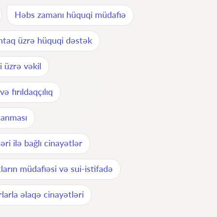
Həbs zamanı hüquqi müdafiə
tintaq üzrə hüquqi dəstək
i üzrə vəkil
ə fırıldaqçılıq
rlanması
əri ilə bağlı cinayətlər
arın müdafiəsi və sui-istifadə
larla əlaqə cinayətləri