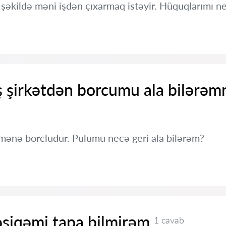
əkildə məni işdən çıxarmaq istəyir. Hüquqlarımı 
ş şirkətdən borcumu ala bilərəm
 mənə borcludur. Pulumu necə geri ala bilərəm?
əsiqəmi tapa bilmirəm
1 cavab