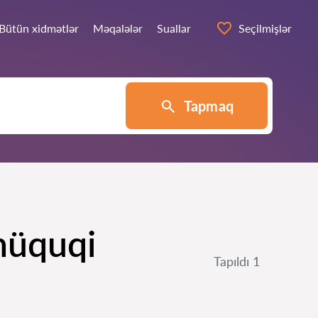
Bütün xidmətlər
Məqalələr
Suallar
Seçilmişlər
Tapmaq
hüquqi
Tapıldı 1