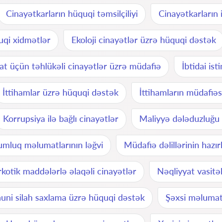
Cinayətkarların hüquqi təmsilçiliyi
Cinayətkarların 
uqi xidmətlər
Ekoloji cinayətlər üzrə hüquqi dəstək
t üçün təhlükəli cinayətlər üzrə müdafiə
İbtidai is
İttihamlar üzrə hüquqi dəstək
İttihamların müdafiəs
Korrupsiya ilə bağlı cinayətlər
Maliyyə dələduzluğu v
mluq məlumatlarının ləğvi
Müdafiə dəlillərinin hazı
kotik maddələrlə əlaqəli cinayətlər
Nəqliyyat vasitəl
uni silah saxlama üzrə hüquqi dəstək
Şəxsi məlumatl