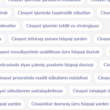
irak
Cinayət işlərində təqsirsizlik sübutları
Cina
xidmətlər
Cinayət işlərinin təhlili və strategiyası
a
Cinayət istintaqı zamanı hüquqi yardım
Cinayə
nayət məsuliyyətinin azaldılması üzrə hüquqi dəstək
əticəsində ziyan çəkmiş şəxslərin hüquqi dəstəyi
Cin
inayət prosesində maddi sübutların müdafiəsi
Cinayə
yət sübutlarının saxtalaşdırılması
Cinayət təhqiqatı 
quqi yardım
Cinayətkar davranış üzrə hüquqi yardım