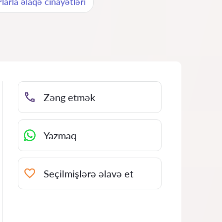
larla əlaqə cinayətləri
Zəng etmək
Yazmaq
Seçilmişlərə əlavə et