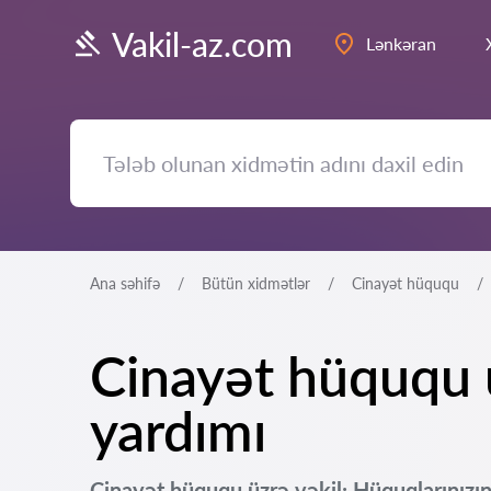
Vakil-az.com
Lənkəran
Ana səhifə
Bütün xidmətlər
Cinayət hüququ
Cinayət hüququ 
yardımı
Cinayət hüququ üzrə vəkil: Hüquqlarınızın