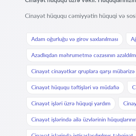
Cinayət hüququ cəmiyyətin hüquqi və sosi
Adam oğurluğu və girov saxlanılması
Ağ
Azadlıqdan məhrumetmə cəzasının azaldılm
Cinayət cinayətkar qruplara qarşı mübarizə
Cinayət hüququ təftişləri və müdafiə
C
Cinayət işləri üzrə hüquqi yardım
Cinay
Cinayət işlərində ailə üzvlərinin hüquqların
Cinayət işlərində ixtisaslaşdırılmış təhqiqat