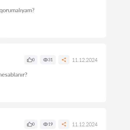
ə qorumalıyam?
11.12.2024
0
31
hesablanır?
11.12.2024
0
19