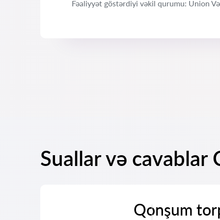
Fəaliyyət göstərdiyi vəkil qurumu: Union Vəkil
Suallar və cavablar
Qonşum torp