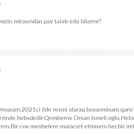
b
mizin mirasından pay tələb edə bilərmi?
b
urmusam.2021ci ilde resmi olaraq bosanmisam.qarsi
 erzinde.hebsdedir.Qemberov Orxan Ismeli oglu.Heb
rem.Bir cox menbelere muraciet etmisem.hecbir ire