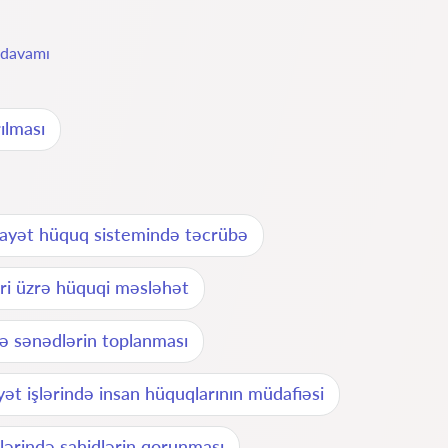
davamı
ılması
ayət hüquq sistemində təcrübə
əri üzrə hüquqi məsləhət
rə sənədlərin toplanması
yət işlərində insan hüquqlarının müdafiəsi
şlərində şahidlərin qorunması