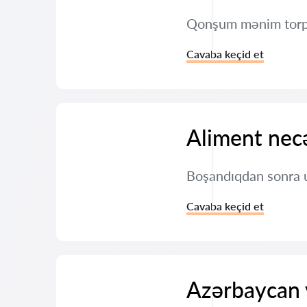
Qonşum mənim torpağ
Cavaba keçid et
Aliment necə
Boşandıqdan sonra u
Cavaba keçid et
Azərbaycan v