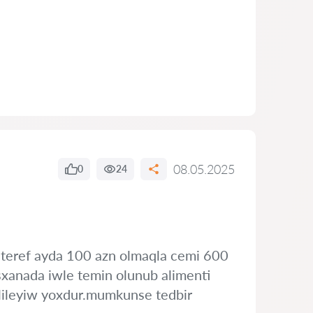
08.05.2025
0
24
 teref ayda 100 azn olmaqla cemi 600
sxanada iwle temin olunub alimenti
lileyiw yoxdur.mumkunse tedbir