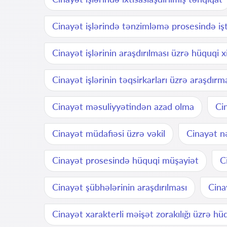
Cinayət işlərində tənzimləmə prosesində işt
Cinayət işlərinin araşdırılması üzrə hüquqi 
Cinayət işlərinin təqsirkarları üzrə araşdırm
Cinayət məsuliyyətindən azad olma
Ci
Cinayət müdafiəsi üzrə vəkil
Cinayət n
Cinayət prosesində hüquqi müşayiət
C
Cinayət şübhələrinin araşdırılması
Cina
Cinayət xarakterli məişət zorakılığı üzrə hü