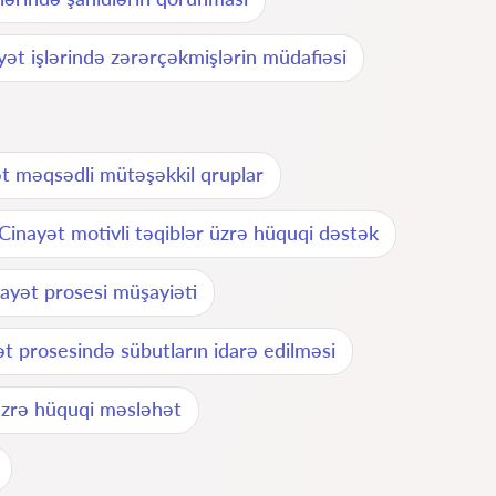
yət işlərində zərərçəkmişlərin müdafiəsi
t məqsədli mütəşəkkil qruplar
Cinayət motivli təqiblər üzrə hüquqi dəstək
ayət prosesi müşayiəti
t prosesində sübutların idarə edilməsi
üzrə hüquqi məsləhət