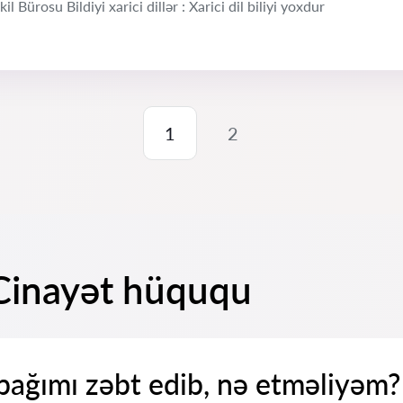
 Bürosu Bildiyi xarici dillər : Xarici dil biliyi yoxdur
1
2
 Cinayət hüququ
ağımı zəbt edib, nə etməliyəm?