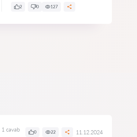
2
0
127
1 cavab
11.12.2024
0
22