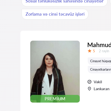
Sosial təhlükəsizlik sahəsində cinayətlər
Zorlama və cinsi təcavüz işləri
Mahmudo
Rəylər:
5
2 rəyin
Qiymət:
Cinayət hüquq
Cinayətkarların
Vəkil
Lənkəran
PREMIUM