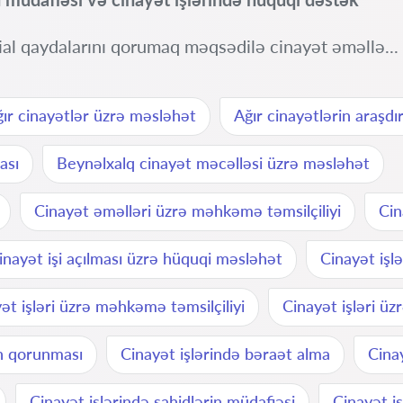
al qaydalarını qorumaq məqsədilə cinayət əməllə...
ır cinayətlər üzrə məsləhət
Ağır cinayətlərin araşdır
ası
Beynəlxalq cinayət məcəlləsi üzrə məsləhət
Cinayət əməlləri üzrə məhkəmə təmsilçiliyi
Cin
inayət işi açılması üzrə hüquqi məsləhət
Cinayət işl
ət işləri üzrə məhkəmə təmsilçiliyi
Cinayət işləri üz
ın qorunması
Cinayət işlərində bəraət alma
Cina
Cinayət işlərində şahidlərin müdafiəsi
Cinayət i