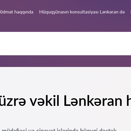
Xidmət haqqında
Hüquqşünasın konsultasiyası Lənkəran də
üzrə vəkil Lənkəran 
 müdafiəsi və cinayət işlərində hüquqi dəstək