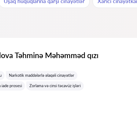
Uşaq hüquqlarına qarşı cinayətlər
Xarici cinayətkar
va Təhminə Məhəmməd qızı
u
Narkotik maddələrlə əlaqəli cinayətlər
 iade prosesi
Zorlama və cinsi təcavüz işləri