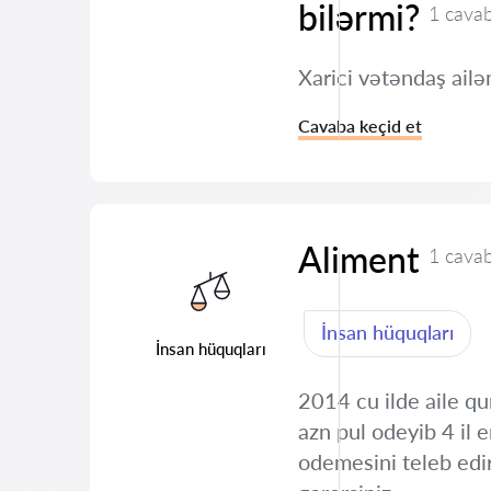
bilərmi?
1 cava
Xarici vətəndaş ailə
Cavaba keçid et
Aliment
1 cava
İnsan hüquqları
İnsan hüquqları
2014 cu ilde aile q
azn pul odeyib 4 il
odemesini teleb edi