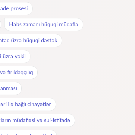
iade prosesi
Həbs zamanı hüquqi müdafiə
tintaq üzrə hüquqi dəstək
i üzrə vəkil
ə fırıldaqçılıq
rlanması
əri ilə bağlı cinayətlər
arın müdafiəsi və sui-istifadə