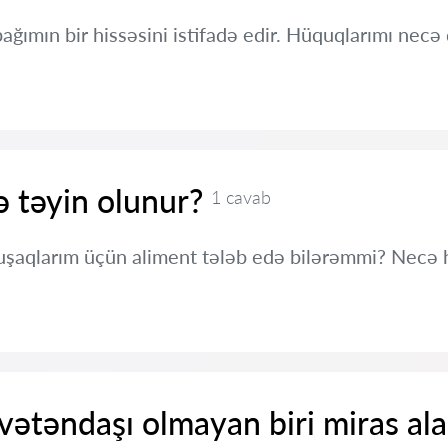
ımın bir hissəsini istifadə edir. Hüquqlarımı nec
 təyin olunur?
1 cavab
şaqlarım üçün aliment tələb edə bilərəmmi? Necə 
ətəndaşı olmayan biri miras ala