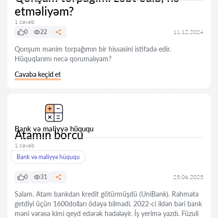
etməliyəm?
1 cavab
0
22
11.12.2024
Qonşum mənim torpağımın bir hissəsini istifadə edir.
Hüquqlarımı necə qorumalıyam?
Cavaba keçid et
Bank və maliyyə hüququ
Atamın borcu
1 cavab
Bank və maliyyə hüququ
0
31
25.06.2025
Salam. Atam bankdan kredit götürmüşdü (UniBank). Rəhmətə
getdiyi üçün 1600dolları ödəyə bilmədi. 2022-ci ildən bəri bank
məni vərəsə kimi qeyd edərək hədələyir. İş yerimə yazdı. Füzuli