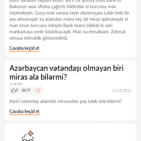
ölüm sənədini təqdim etdim. Bu il 18 iyunda məni Bank of
Bakunun əsas ofisinə çağırırb bildirdilər ki borcunu mən
ödəməliyəm. Guya mən vərəsə təyin olunmuşam.Lakin belə bir
şey olmamışdır və atamdan mənə heç bir miras qalmamşdır ki
mən onun borcunu ödəyim.Bank mənə bildirdi ki səni
məhkəməyə verib ödətdirəcəyik. Mən nə etməliyəm. Zəhmət
olmasa köməklik göstərərdiniz.
Cavaba keçid et
Azərbaycan vətəndaşı olmayan biri
miras ala bilərmi?
1 cavab
0
19
11.12.2024
Xarici vətəndaş ailəmizin mirasından pay tələb edə bilərmi?
Cavaba keçid et