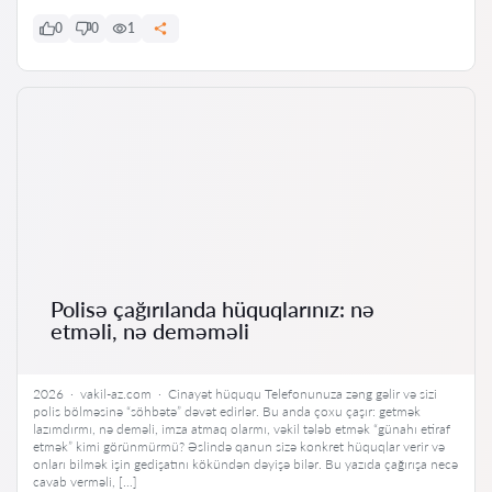
0
0
1
Polisə çağırılanda hüquqlarınız: nə
etməli, nə deməməli
2026 · vakil-az.com · Cinayət hüququ Telefonunuza zəng gəlir və sizi
polis bölməsinə “söhbətə” dəvət edirlər. Bu anda çoxu çaşır: getmək
lazımdırmı, nə deməli, imza atmaq olarmı, vəkil tələb etmək “günahı etiraf
etmək” kimi görünmürmü? Əslində qanun sizə konkret hüquqlar verir və
onları bilmək işin gedişatını kökündən dəyişə bilər. Bu yazıda çağırışa necə
cavab verməli, […]