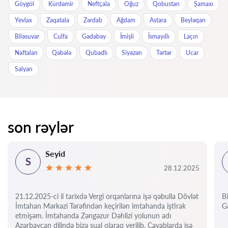
Göygöl
Kürdəmir
Neftçala
Oğuz
Qobustan
Şamaxı
Yevlax
Zaqatala
Zərdab
Ağdam
Astara
Beyləqan
Biləsuvar
Culfa
Gədəbəy
İmişli
İsmayıllı
Laçın
Naftalan
Qəbələ
Qubadlı
Siyəzən
Tərtər
Ucar
Salyan
son rəylər
Seyid
S
28.12.2025
21.12.2025-ci il tarixdə Vergi orqanlarına işə qəbulla Dövlət
Bi
İmtahan Mərkəzi Tərəfindən keçirilən imtahanda iştirak
Gə
etmişəm. İmtahanda Zəngəzur Dəhlizi yolunun adı
Azərbaycan dilində bizə sual olaraq verilib. Cavablarda isə