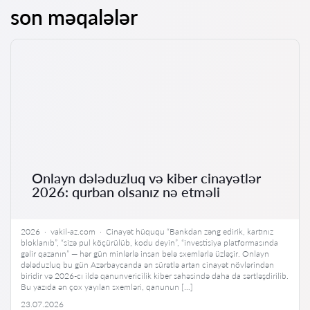
son məqalələr
Onlayn dələduzluq və kiber cinayətlər
2026: qurban olsanız nə etməli
2026 · vakil-az.com · Cinayət hüququ “Bankdan zəng edirik, kartınız
bloklanıb”, “sizə pul köçürülüb, kodu deyin”, “investisiya platformasında
gəlir qazanın” — hər gün minlərlə insan belə sxemlərlə üzləşir. Onlayn
dələduzluq bu gün Azərbaycanda ən sürətlə artan cinayət növlərindən
biridir və 2026-cı ildə qanunvericilik kiber sahəsində daha da sərtləşdirilib.
Bu yazıda ən çox yayılan sxemləri, qanunun […]
23.07.2026