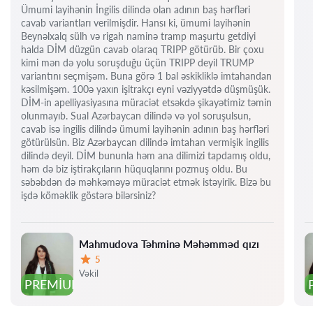
Ümumi layihənin İngilis dilində olan adının baş hərfləri
cavab variantları verilmişdir. Hansı ki, ümumi layihənin
Beynəlxalq sülh və rigah naminə tramp maşurtu getdiyi
halda DİM düzgün cavab olaraq TRIPP götürüb. Bir çoxu
kimi mən də yolu soruşduğu üçün TRIPP deyil TRUMP
variantını seçmişəm. Buna görə 1 bal əskikliklə imtahandan
kəsilmişəm. 100ə yaxın işitrakçı eyni vəziyyətdə düşmüşük.
DİM-in apelliyasiyasına müraciət etsəkdə şikayətimiz təmin
olunmayıb. Sual Azərbaycan dilində və yol soruşulsun,
cavab isə ingilis dilində ümumi layihənin adının baş hərfləri
götürülsün. Biz Azərbaycan dilində imtahan vermişik ingilis
dilində deyil. DİM bununla həm ana dilimizi tapdamış oldu,
həm də biz iştirakçıların hüquqlarını pozmuş oldu. Bu
səbəbdən də məhkəməyə müraciət etmək istəyirik. Bizə bu
işdə köməklik göstərə bilərsiniz?
Mahmudova Təhminə Məhəmməd qızı
5
Qiymət:
Vəkil
PREMIUM