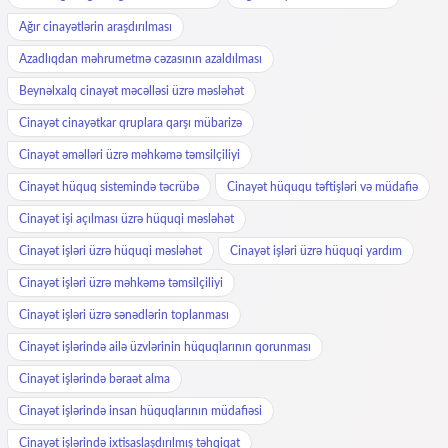
Ağır cinayətlərin araşdırılması
Azadlıqdan məhrumetmə cəzasının azaldılması
Beynəlxalq cinayət məcəlləsi üzrə məsləhət
Cinayət cinayətkar qruplara qarşı mübarizə
Cinayət əməlləri üzrə məhkəmə təmsilçiliyi
Cinayət hüquq sistemində təcrübə
Cinayət hüququ təftişləri və müdafiə
Cinayət işi açılması üzrə hüquqi məsləhət
Cinayət işləri üzrə hüquqi məsləhət
Cinayət işləri üzrə hüquqi yardım
Cinayət işləri üzrə məhkəmə təmsilçiliyi
Cinayət işləri üzrə sənədlərin toplanması
Cinayət işlərində ailə üzvlərinin hüquqlarının qorunması
Cinayət işlərində bəraət alma
Cinayət işlərində insan hüquqlarının müdafiəsi
Cinayət işlərində ixtisaslaşdırılmış təhqiqat