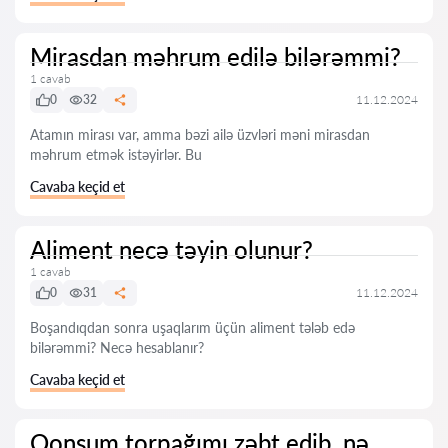
Mirasdan məhrum edilə bilərəmmi?
1 cavab
0
32
11.12.2024
Atamın mirası var, amma bəzi ailə üzvləri məni mirasdan
məhrum etmək istəyirlər. Bu
Cavaba keçid et
Aliment necə təyin olunur?
1 cavab
0
31
11.12.2024
Boşandıqdan sonra uşaqlarım üçün aliment tələb edə
bilərəmmi? Necə hesablanır?
Cavaba keçid et
Qonşum torpağımı zəbt edib, nə