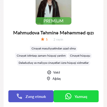
PREMIUM
Mahmudova Təhminə Məhəmməd qızı
Rəylər:
5
2 rəyin
Qiymət:
Cinayət məsuliyyətindən azad olma
Cinayət istintaqı zamanı hüquqi yardım
Cinayət hüququ
Dələduzluq və maliyyə cinayətləri üzrə hüquqi xidmətlər
Vəkil
Ağdaş
Zəng etmək
Yazmaq