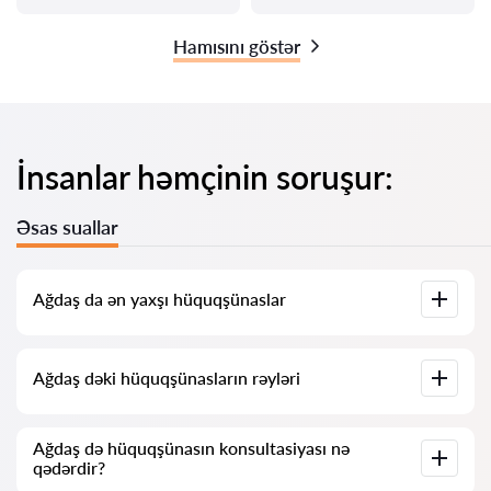
Hamısını göstər
İnsanlar həmçinin soruşur:
Əsas suallar
Ağdaş da ən yaxşı hüquqşünaslar
Bizdə Ağdaş dəki ən yaxşı hüquqşünasların tam məlumatı ilə
Ağdaş dəki hüquqşünasların rəyləri
siyahısı toplanıb. Qiymətlər, rəylər, telefon nömrəsi və ünvan.
Bizim xidmətimizdə hüquqşünaslar haqqında həqiqi rəylər
Ağdaş də hüquqşünasın konsultasiyası nə
toplanıb, biz mənfi rəyləri silmirik və onların şişirdilməsi
qədərdir?
imkanı yoxdur.