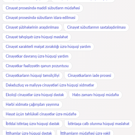
Cinayət prosesində maddi sübutların müdafiəsi
Cinayət prosesində sübutların idarə edilməsi
Cinayət şübhələrinin araşdırılması
Cinayət sübutlarının saxtalaşdırılması
Cinayət təhqiqatı üzrə hüquqi məsləhət
Cinayət xarakterli məişət zorakılığı üzrə hüquqi yardım
Cinayətkar davranış üzrə hüquqi yardım
Cinayətkar fəaliyyətin qanun pozuntusu
Cinayətkarların hüquqi təmsilçiliyi
Cinayətkarların iade prosesi
Dələduzluq və maliyyə cinayətləri üzrə hüquqi xidmətlər
Ekoloji cinayətlər üzrə hüquqi dəstək
Həbs zamanı hüquqi müdafiə
Hərbi xidmətə çağırışdan yayınma
Həyat üçün təhlükəli cinayətlər üzrə müdafiə
İbtidai istintaq üzrə hüquqi dəstək
İstintaqa cəlb olunma hüquqi məsləhət
İttihamlar üzrə hüquqi dəstək
İttihamların müdafiəsi üzrə vəkil