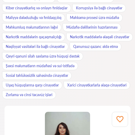
Kiber cinayətkarlıq və onlayn fırıldaqlar
Korrupsiya ilə bağlı cinayətlər
Maliyyə dələduzluğu və fırıldaqçılıq
Məhkəmə prosesi üzrə müdafiə
Məhkumluq məlumatlarının ləğvi
Müdafiə dəlillərinin hazırlanması
Narkotik maddələrin qaçaqmalçılığı
Narkotik maddələrlə əlaqəli cinayətlər
Nəqliyyat vasitələri ilə bağlı cinayətlər
Qanunsuz qazanc əldə etmə
Qeyri-qanuni silah saxlama üzrə hüquqi dəstək
Şəxsi məlumatların müdafiəsi və sui-istifadə
Sosial təhlükəsizlik sahəsində cinayətlər
Uşaq hüquqlarına qarşı cinayətlər
Xarici cinayətkarlarla əlaqə cinayətləri
Zorlama və cinsi təcavüz işləri