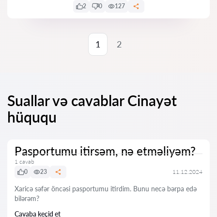
2
0
127
1
2
Suallar və cavablar Cinayət
hüququ
Pasportumu itirsəm, nə etməliyəm?
1 cavab
0
23
11.12.2024
Xaricə səfər öncəsi pasportumu itirdim. Bunu necə bərpa edə
bilərəm?
Cavaba keçid et