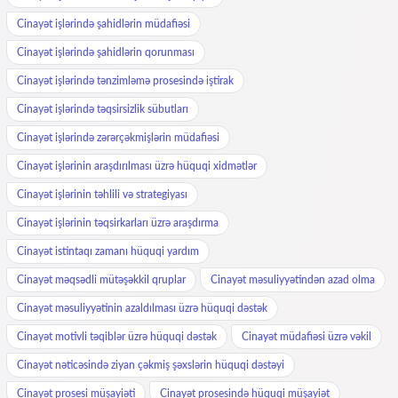
Cinayət işlərində şahidlərin müdafiəsi
Cinayət işlərində şahidlərin qorunması
Cinayət işlərində tənzimləmə prosesində iştirak
Cinayət işlərində təqsirsizlik sübutları
Cinayət işlərində zərərçəkmişlərin müdafiəsi
Cinayət işlərinin araşdırılması üzrə hüquqi xidmətlər
Cinayət işlərinin təhlili və strategiyası
Cinayət işlərinin təqsirkarları üzrə araşdırma
Cinayət istintaqı zamanı hüquqi yardım
Cinayət məqsədli mütəşəkkil qruplar
Cinayət məsuliyyətindən azad olma
Cinayət məsuliyyətinin azaldılması üzrə hüquqi dəstək
Cinayət motivli təqiblər üzrə hüquqi dəstək
Cinayət müdafiəsi üzrə vəkil
Cinayət nəticəsində ziyan çəkmiş şəxslərin hüquqi dəstəyi
Cinayət prosesi müşayiəti
Cinayət prosesində hüquqi müşayiət