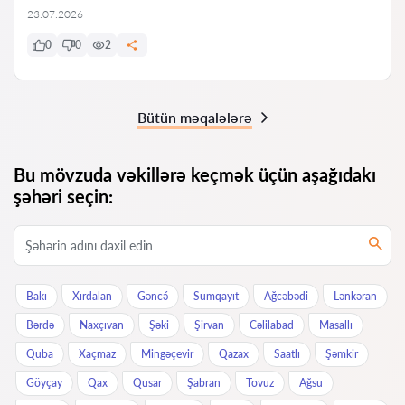
23.07.2026
0
0
2
Bütün məqalələrə
Bu mövzuda vəkillərə keçmək üçün aşağıdakı
şəhəri seçin:
Bakı
Xırdalan
Gəncə́
Sumqayıt
Ağcəbədi
Lənkəran
Bərdə
Naxçıvan
Şəki
Şirvan
Cəlilabad
Masallı
Quba
Xaçmaz
Mingəçevir
Qazax
Saatlı
Şəmkir
Göyçay
Qax
Qusar
Şabran
Tovuz
Ağsu