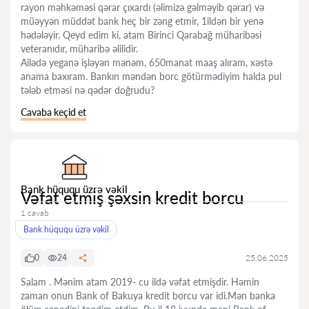
rayon məhkəməsi qərar çıxardı (əlimizə gəlməyib qərar) və
müəyyən müddət bank heç bir zəng etmir, 1ildən bir yenə
hədələyir. Qeyd edim ki, atam Birinci Qarabağ müharibəsi
veteranıdır, müharibə əlilidir.
Ailədə yeganə işləyən mənəm, 650manat maaş alıram, xəstə
anama baxıram. Bankın məndən borc götürmədiyim halda pul
tələb etməsi nə qədər doğrudu?
Cavaba keçid et
Bank hüququ üzrə vəkil
Vəfat etmiş şəxsin kredit borcu
1 cavab
Bank hüququ üzrə vəkil
0
24
25.06.2025
Salam . Mənim atam 2019- cu ildə vəfat etmişdir. Həmin
zaman onun Bank of Bakuya kredit borcu var idi.Mən banka