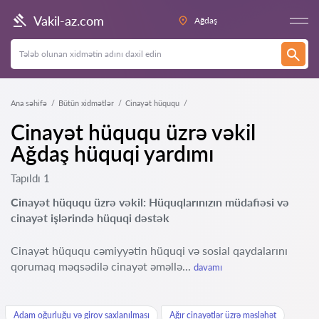
Vakil-az.com
Ağdaş
Ana səhifə
Bütün xidmətlər
Cinayət hüququ
Cinayət hüququ üzrə vəkil
Ağdaş hüquqi yardımı
Tapıldı 1
Cinayət hüququ üzrə vəkil: Hüquqlarınızın müdafiəsi və
cinayət işlərində hüquqi dəstək
Cinayət hüququ cəmiyyətin hüquqi və sosial qaydalarını
qorumaq məqsədilə cinayət əməllə...
davamı
Adam oğurluğu və girov saxlanılması
Ağır cinayətlər üzrə məsləhət