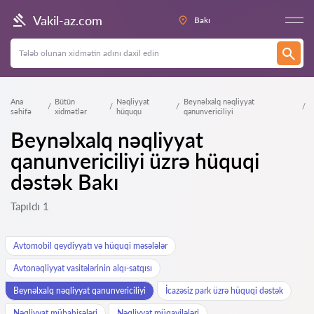
Vakil-az.com
Bakı
Ana
Bütün
Nəqliyyat
Beynəlxalq nəqliyyat
səhifə
xidmətlər
hüququ
qanunvericiliyi
Beynəlxalq nəqliyyat
qanunvericiliyi üzrə hüquqi
dəstək Bakı
Tapıldı 1
Avtomobil qeydiyyatı və hüquqi məsələlər
Avtonəqliyyat vasitələrinin alqı-satqısı
Beynəlxalq nəqliyyat qanunvericiliyi
İcazəsiz park üzrə hüquqi dəstək
Nəqliyyat mübahisələri
Nəqliyyat müqavilələri