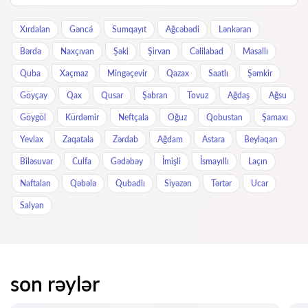
Xırdalan
Gəncə́
Sumqayıt
Ağcəbədi
Lənkəran
Bərdə
Naxçıvan
Şəki
Şirvan
Cəlilabad
Masallı
Quba
Xaçmaz
Mingəçevir
Qazax
Saatlı
Şəmkir
Göyçay
Qax
Qusar
Şabran
Tovuz
Ağdaş
Ağsu
Göygöl
Kürdəmir
Neftçala
Oğuz
Qobustan
Şamaxı
Yevlax
Zaqatala
Zərdab
Ağdam
Astara
Beyləqan
Biləsuvar
Culfa
Gədəbəy
İmişli
İsmayıllı
Laçın
Naftalan
Qəbələ
Qubadlı
Siyəzən
Tərtər
Ucar
Salyan
son rəylər