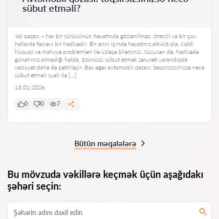
sübut etməli?
Yol qəzası – hər bir sürücünün həyatında gözlənilməz, stressli və bir çox
hallarda faciəvi bir hadisədir. Bir anın içində həyatınız alt-üst ola, ciddi
hüquqi və maliyyə problemləri ilə üzləşə bilərsiniz. Xüsusən də, hadisədə
günahınız olmadığı halda, özünüzü sübut etmək zərurəti yarandıqda
vəziyyət daha da çətinləşir. Bəs əgər avtomobil qəzası: təqsirsizsinizsə necə
sübut etməli sualı ilə […]
13.01.2026
0
0
7
Bütün məqalələrə
Bu mövzuda vəkillərə keçmək üçün aşağıdakı
şəhəri seçin: