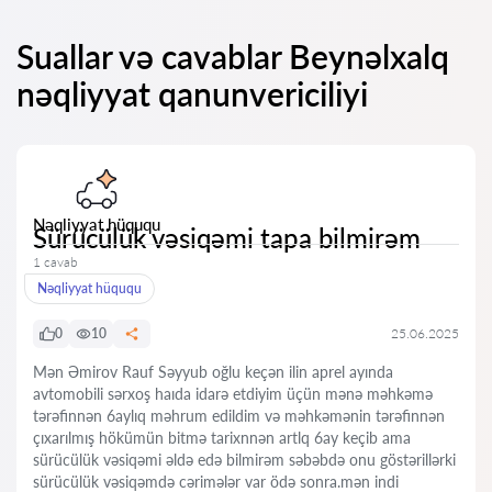
Suallar və cavablar Beynəlxalq
nəqliyyat qanunvericiliyi
Nəqliyyat hüququ
Sürücülük vəsiqəmi tapa bilmirəm
1 cavab
Nəqliyyat hüququ
0
10
25.06.2025
Mən Əmirov Rauf Səyyub oğlu keçən ilin aprel ayında
avtomobili sərxoş haıda idarə etdiyim üçün mənə məhkəmə
tərəfinnən 6aylıq məhrum edildim və məhkəmənin tərəfinnən
çıxarılmış hökümün bitmə tarixnnən artlq 6ay keçib ama
sürücülük vəsiqəmi əldə edə bilmirəm səbəbdə onu göstərillərki
sürücülük vəsiqəmdə cərimələr var ödə sonra.mən indi