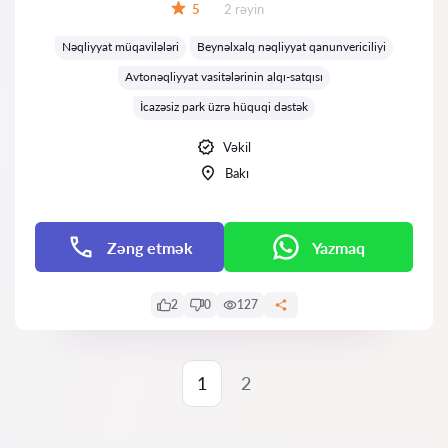
Rəylər:
5
2 rəyin
Qiymət:
Nəqliyyat müqavilələri
Beynəlxalq nəqliyyat qanunvericiliyi
Avtonəqliyyat vasitələrinin alqı-satqısı
İcazəsiz park üzrə hüquqi dəstək
Vəkil
Bakı
Zəng etmək
Yazmaq
2
0
127
1
2