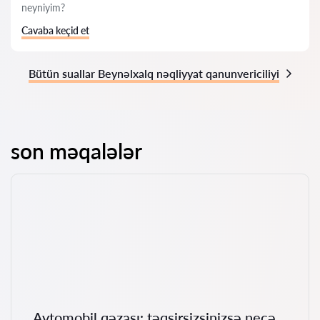
neyniyim?
Cavaba keçid et
Bütün suallar Beynəlxalq nəqliyyat qanunvericiliyi
son məqalələr
Avtomobil qəzası: təqsirsizsinizsə necə