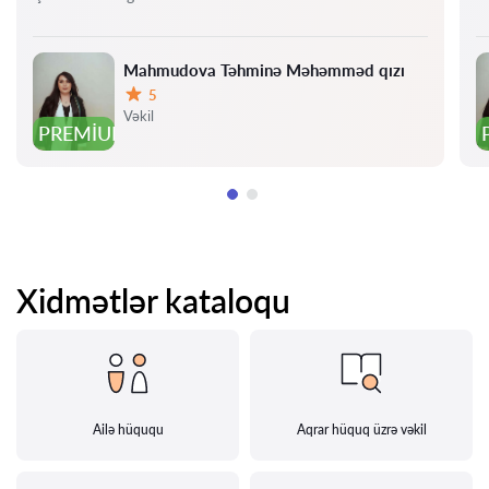
Mahmudova Təhminə Məhəmməd qızı
5
Qiymət:
Vəkil
PREMIUM
Xidmətlər kataloqu
Ailə hüququ
Aqrar hüquq üzrə vəkil