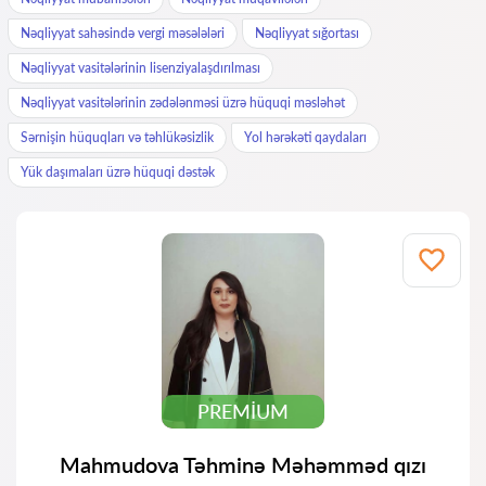
Nəqliyyat sahəsində vergi məsələləri
Nəqliyyat sığortası
Nəqliyyat vasitələrinin lisenziyalaşdırılması
Nəqliyyat vasitələrinin zədələnməsi üzrə hüquqi məsləhət
Sərnişin hüquqları və təhlükəsizlik
Yol hərəkəti qaydaları
Yük daşımaları üzrə hüquqi dəstək
PREMIUM
Mahmudova Təhminə Məhəmməd qızı