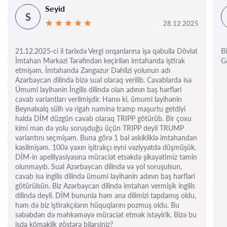
Seyid
S
28.12.2025
21.12.2025-ci il tarixdə Vergi orqanlarına işə qəbulla Dövlət
Bi
İmtahan Mərkəzi Tərəfindən keçirilən imtahanda iştirak
Gə
etmişəm. İmtahanda Zəngəzur Dəhlizi yolunun adı
Azərbaycan dilində bizə sual olaraq verilib. Cavablarda isə
Ümumi layihənin İngilis dilində olan adının baş hərfləri
cavab variantları verilmişdir. Hansı ki, ümumi layihənin
Beynəlxalq sülh və rigah naminə tramp maşurtu getdiyi
halda DİM düzgün cavab olaraq TRIPP götürüb. Bir çoxu
kimi mən də yolu soruşduğu üçün TRIPP deyil TRUMP
variantını seçmişəm. Buna görə 1 bal əskikliklə imtahandan
kəsilmişəm. 100ə yaxın işitrakçı eyni vəziyyətdə düşmüşük.
DİM-in apelliyasiyasına müraciət etsəkdə şikayətimiz təmin
olunmayıb. Sual Azərbaycan dilində və yol soruşulsun,
cavab isə ingilis dilində ümumi layihənin adının baş hərfləri
götürülsün. Biz Azərbaycan dilində imtahan vermişik ingilis
dilində deyil. DİM bununla həm ana dilimizi tapdamış oldu,
həm də biz iştirakçıların hüquqlarını pozmuş oldu. Bu
səbəbdən də məhkəməyə müraciət etmək istəyirik. Bizə bu
işdə köməklik göstərə bilərsiniz?