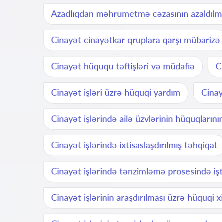
Azadlıqdan məhrumetmə cəzasının azaldılm
Cinayət cinayətkar qruplara qarşı mübarizə
Cinayət hüququ təftişləri və müdafiə
C
Cinayət işləri üzrə hüquqi yardım
Cinay
Cinayət işlərində ailə üzvlərinin hüquqların
Cinayət işlərində ixtisaslaşdırılmış təhqiqat
Cinayət işlərində tənzimləmə prosesində işt
Cinayət işlərinin araşdırılması üzrə hüquqi 