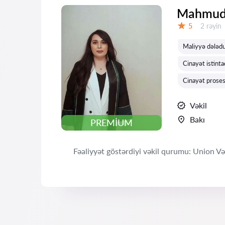
Mahmudo
Rəylər:
5
2 rəyin
Qiymət:
Maliyyə dələduz
Cinayət istint
Cinayət proses
Vəkil
Bakı
PREMIUM
Fəaliyyət göstərdiyi vəkil qurumu: Union Vəkil