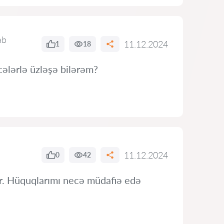
ab
11.12.2024
1
18
ələrlə üzləşə bilərəm?
11.12.2024
0
42
ır. Hüquqlarımı necə müdafiə edə