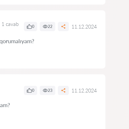
1 cavab
11.12.2024
0
22
ə qorumalıyam?
11.12.2024
0
23
yam?