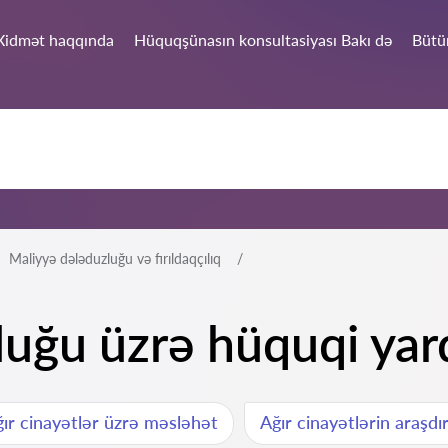
Xidmət haqqında
Hüquqşünasın konsultasiyası Bakı də
Bütü
Maliyyə dələduzluğu və fırıldaqçılıq
luğu üzrə hüquqi yar
ır cinayətlər üzrə məsləhət
Ağır cinayətlərin araşdır