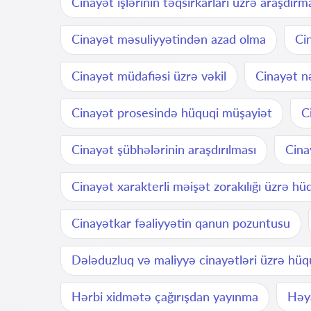
Cinayət işlərinin təqsirkarları üzrə araşdırm
Cinayət məsuliyyətindən azad olma
Ci
Cinayət müdafiəsi üzrə vəkil
Cinayət n
Cinayət prosesində hüquqi müşayiət
C
Cinayət şübhələrinin araşdırılması
Cina
Cinayət xarakterli məişət zorakılığı üzrə hü
Cinayətkar fəaliyyətin qanun pozuntusu
Dələduzluq və maliyyə cinayətləri üzrə hüq
Hərbi xidmətə çağırışdan yayınma
Həya