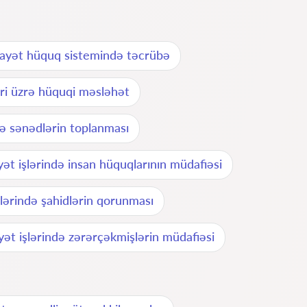
ayət hüquq sistemində təcrübə
əri üzrə hüquqi məsləhət
rə sənədlərin toplanması
yət işlərində insan hüquqlarının müdafiəsi
şlərində şahidlərin qorunması
yət işlərində zərərçəkmişlərin müdafiəsi