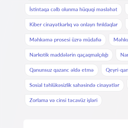
İstintaqa cəlb olunma hüquqi məsləhət
Kiber cinayətkarlıq və onlayn fırıldaqlar
Məhkəmə prosesi üzrə müdafiə
Məhku
Narkotik maddələrin qaçaqmalçılığı
Nar
Qanunsuz qazanc əldə etmə
Qeyri-qan
Sosial təhlükəsizlik sahəsində cinayətlər
Zorlama və cinsi təcavüz işləri