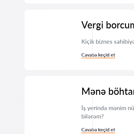
Vergi borcu
Kiçik biznes sahibi
Cavaba keçid et
Mənə böhtan
İş yerində mənim nü
bilərəm?
Cavaba keçid et