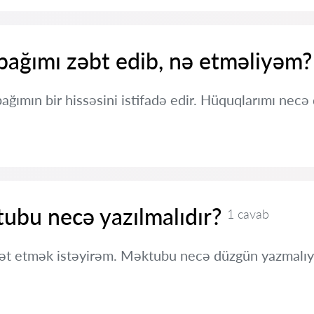
ağımı zəbt edib, nə etməliyəm?
ımın bir hissəsini istifadə edir. Hüquqlarımı nec
ubu necə yazılmalıdır?
1 cavab
ət etmək istəyirəm. Məktubu necə düzgün yazmalı