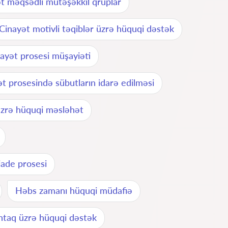
t məqsədli mütəşəkkil qruplar
Cinayət motivli təqiblər üzrə hüquqi dəstək
ayət prosesi müşayiəti
t prosesində sübutların idarə edilməsi
üzrə hüquqi məsləhət
iade prosesi
Həbs zamanı hüquqi müdafiə
tintaq üzrə hüquqi dəstək