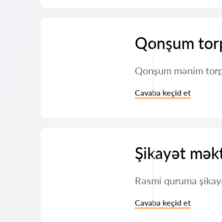
Qonşum torp
Qonşum mənim torpağ
Cavaba keçid et
Şikayət məkt
Rəsmi quruma şikay
Cavaba keçid et