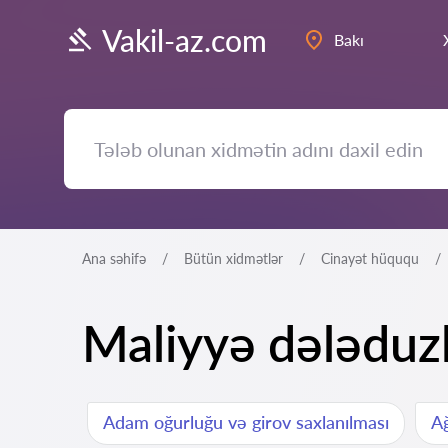
Vakil-az.com
Bakı
Ana səhifə
Bütün xidmətlər
Cinayət hüququ
Maliyyə dələduz
Adam oğurluğu və girov saxlanılması
Ağ