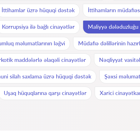
İttihamlar üzrə hüquqi dəstək
İttihamların müdafiəs
Korrupsiya ilə bağlı cinayətlər
Maliyyə dələduzluğu v
mluq məlumatlarının ləğvi
Müdafiə dəlillərinin hazı
kotik maddələrlə əlaqəli cinayətlər
Nəqliyyat vasitəl
uni silah saxlama üzrə hüquqi dəstək
Şəxsi məlumatl
Uşaq hüquqlarına qarşı cinayətlər
Xarici cinayətkar