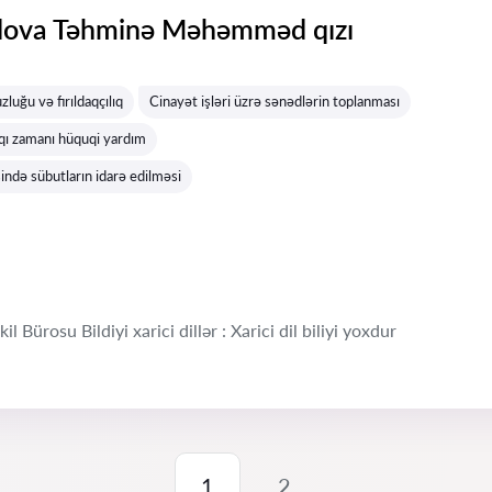
va Təhminə Məhəmməd qızı
luğu və fırıldaqçılıq
Cinayət işləri üzrə sənədlərin toplanması
aqı zamanı hüquqi yardım
ində sübutların idarə edilməsi
 Bürosu Bildiyi xarici dillər : Xarici dil biliyi yoxdur
1
2