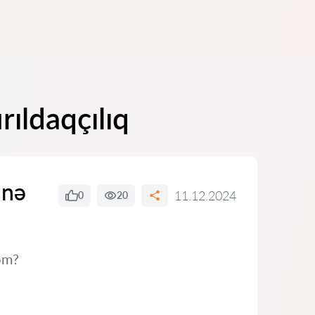
rıldaqçılıq
 nə
11.12.2024
0
20
əm?