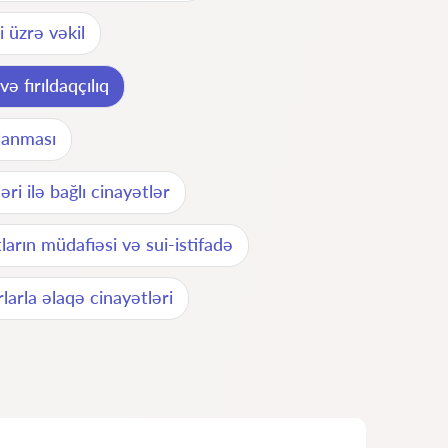
i üzrə vəkil
ə fırıldaqçılıq
rlanması
əri ilə bağlı cinayətlər
arın müdafiəsi və sui-istifadə
larla əlaqə cinayətləri