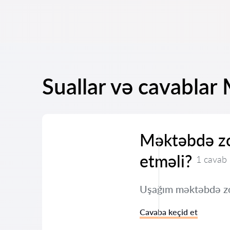
Suallar və cavablar 
Məktəbdə zo
etməli?
1 cavab
Uşağım məktəbdə zor
Cavaba keçid et