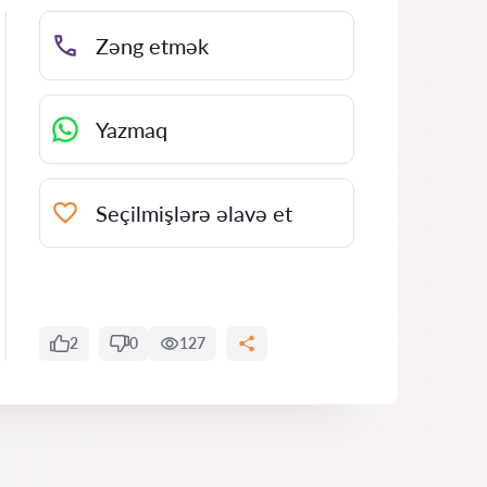
Zəng etmək
Yazmaq
Seçilmişlərə əlavə et
2
0
127