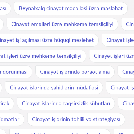
ası
Beynəlxalq cinayət məcəlləsi üzrə məsləhət
Cinayət əməlləri üzrə məhkəmə təmsilçiliyi
Cin
inayət işi açılması üzrə hüquqi məsləhət
Cinayət işl
ət işləri üzrə məhkəmə təmsilçiliyi
Cinayət işləri üz
ın qorunması
Cinayət işlərində bəraət alma
Cina
Cinayət işlərində şahidlərin müdafiəsi
Cinayət i
irak
Cinayət işlərində təqsirsizlik sübutları
Cina
xidmətlər
Cinayət işlərinin təhlili və strategiyası