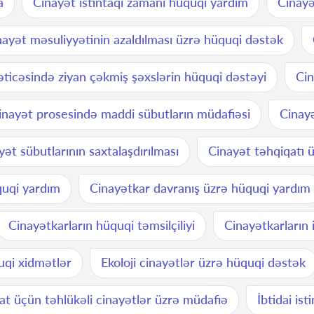
a
Cinayət istintaqı zamanı hüquqi yardım
Cinayə
nayət məsuliyyətinin azaldılması üzrə hüquqi dəstək
əticəsində ziyan çəkmiş şəxslərin hüquqi dəstəyi
Cin
inayət prosesində maddi sübutların müdafiəsi
Cinayə
yət sübutlarının saxtalaşdırılması
Cinayət təhqiqatı 
quqi yardım
Cinayətkar davranış üzrə hüquqi yardım
Cinayətkarların hüquqi təmsilçiliyi
Cinayətkarların 
uqi xidmətlər
Ekoloji cinayətlər üzrə hüquqi dəstək
t üçün təhlükəli cinayətlər üzrə müdafiə
İbtidai is