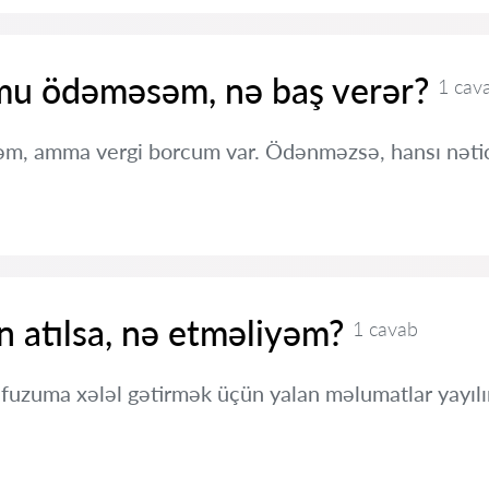
mu ödəməsəm, nə baş verər?
1 cav
yəm, amma vergi borcum var. Ödənməzsə, hansı nətic
 atılsa, nə etməliyəm?
1 cavab
fuzuma xələl gətirmək üçün yalan məlumatlar yayıl