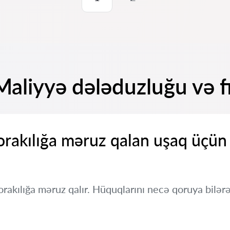
Maliyyə dələduzluğu və fı
rakılığa məruz qalan uşaq üçün
akılığa məruz qalır. Hüquqlarını necə qoruya bilər