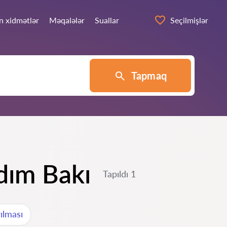
n xidmətlər
Məqalələr
Suallar
Seçilmişlər
Tapmaq
dım Bakı
Tapıldı 1
ılması