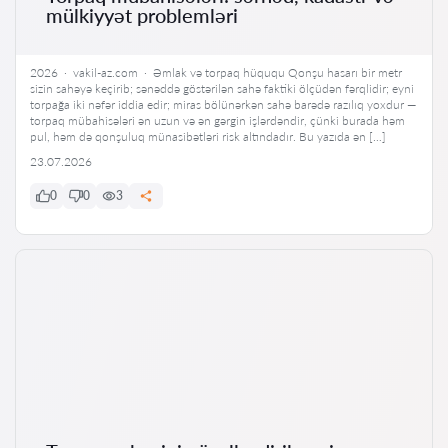
mülkiyyət problemləri
2026 · vakil-az.com · Əmlak və torpaq hüququ Qonşu hasarı bir metr
sizin sahəyə keçirib; sənəddə göstərilən sahə faktiki ölçüdən fərqlidir; eyni
torpağa iki nəfər iddia edir; miras bölünərkən sahə barədə razılıq yoxdur —
torpaq mübahisələri ən uzun və ən gərgin işlərdəndir, çünki burada həm
pul, həm də qonşuluq münasibətləri risk altındadır. Bu yazıda ən […]
23.07.2026
0
0
3