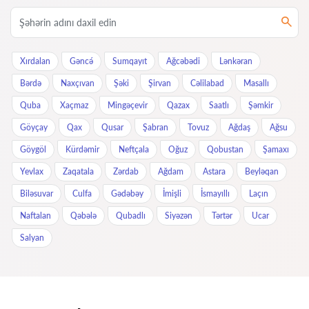
Xırdalan
Gəncə́
Sumqayıt
Ağcəbədi
Lənkəran
Bərdə
Naxçıvan
Şəki
Şirvan
Cəlilabad
Masallı
Quba
Xaçmaz
Mingəçevir
Qazax
Saatlı
Şəmkir
Göyçay
Qax
Qusar
Şabran
Tovuz
Ağdaş
Ağsu
Göygöl
Kürdəmir
Neftçala
Oğuz
Qobustan
Şamaxı
Yevlax
Zaqatala
Zərdab
Ağdam
Astara
Beyləqan
Biləsuvar
Culfa
Gədəbəy
İmişli
İsmayıllı
Laçın
Naftalan
Qəbələ
Qubadlı
Siyəzən
Tərtər
Ucar
Salyan