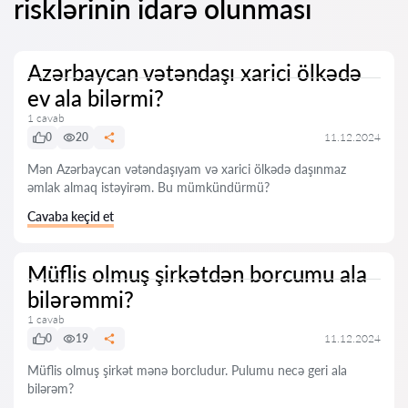
risklərinin idarə olunması
Azərbaycan vətəndaşı xarici ölkədə
ev ala bilərmi?
1 cavab
0
20
11.12.2024
Mən Azərbaycan vətəndaşıyam və xarici ölkədə daşınmaz
əmlak almaq istəyirəm. Bu mümkündürmü?
Cavaba keçid et
Müflis olmuş şirkətdən borcumu ala
bilərəmmi?
1 cavab
0
19
11.12.2024
Müflis olmuş şirkət mənə borcludur. Pulumu necə geri ala
bilərəm?