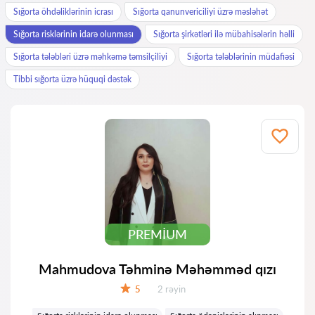
Sığorta öhdəliklərinin icrası
Sığorta qanunvericiliyi üzrə məsləhət
Sığorta risklərinin idarə olunması
Sığorta şirkətləri ilə mübahisələrin həlli
Sığorta tələbləri üzrə məhkəmə təmsilçiliyi
Sığorta tələblərinin müdafiəsi
Tibbi sığorta üzrə hüquqi dəstək
PREMIUM
Mahmudova Təhminə Məhəmməd qızı
Rəylər:
5
2 rəyin
Qiymət: