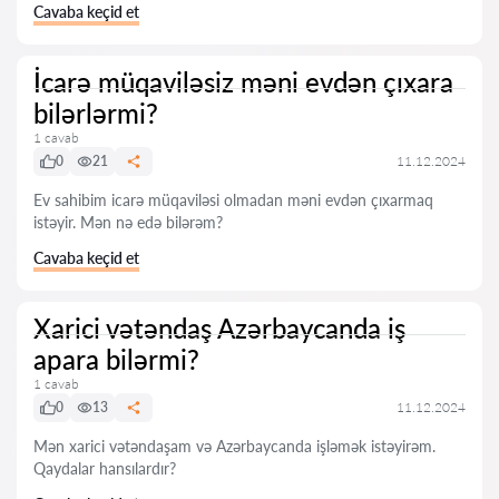
Cavaba keçid et
İcarə müqaviləsiz məni evdən çıxara
bilərlərmi?
1 cavab
0
21
11.12.2024
Ev sahibim icarə müqaviləsi olmadan məni evdən çıxarmaq
istəyir. Mən nə edə bilərəm?
Cavaba keçid et
Xarici vətəndaş Azərbaycanda iş
apara bilərmi?
1 cavab
0
13
11.12.2024
Mən xarici vətəndaşam və Azərbaycanda işləmək istəyirəm.
Qaydalar hansılardır?