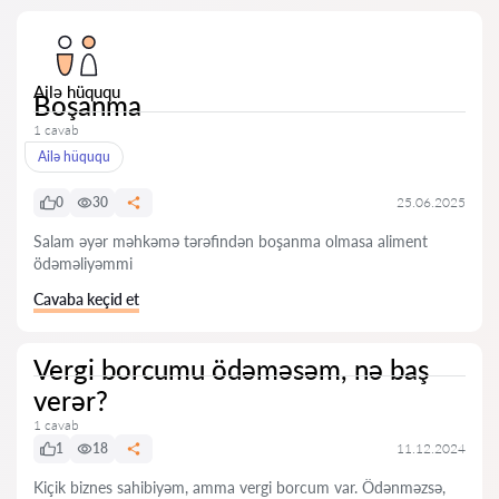
Ailə hüququ
Boşanma
1 cavab
Ailə hüququ
0
30
25.06.2025
Salam əyər məhkəmə tərəfindən boşanma olmasa aliment
ödəməliyəmmi
Cavaba keçid et
Vergi borcumu ödəməsəm, nə baş
verər?
1 cavab
1
18
11.12.2024
Kiçik biznes sahibiyəm, amma vergi borcum var. Ödənməzsə,