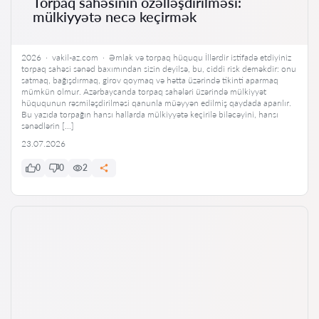
Torpaq sahəsinin özəlləşdirilməsi:
mülkiyyətə necə keçirmək
2026 · vakil-az.com · Əmlak və torpaq hüququ İllərdir istifadə etdiyiniz
torpaq sahəsi sənəd baxımından sizin deyilsə, bu, ciddi risk deməkdir: onu
satmaq, bağışdırmaq, girov qoymaq və hətta üzərində tikinti aparmaq
mümkün olmur. Azərbaycanda torpaq sahələri üzərində mülkiyyət
hüququnun rəsmiləşdirilməsi qanunla müəyyən edilmiş qaydada aparılır.
Bu yazıda torpağın hansı hallarda mülkiyyətə keçirilə biləcəyini, hansı
sənədlərin […]
23.07.2026
0
0
2