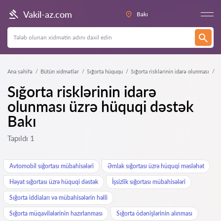
Vakil-az.com
Bakı
Ana səhifə
Bütün xidmətlər
Sığorta hüququ
Sığorta risklərinin idarə olunması
Sığorta risklərinin idarə
olunması üzrə hüquqi dəstək
Bakı
Tapıldı 1
Avtomobil sığortası mübahisələri
Əmlak sığortası üzrə hüquqi məsləhət
Həyat sığortası üzrə hüquqi dəstək
İşsizlik sığortası mübahisələri
Sığorta iddiaları və mübahisələrin həlli
Sığorta müqavilələrinin hazırlanması
Sığorta ödənişlərinin alınması