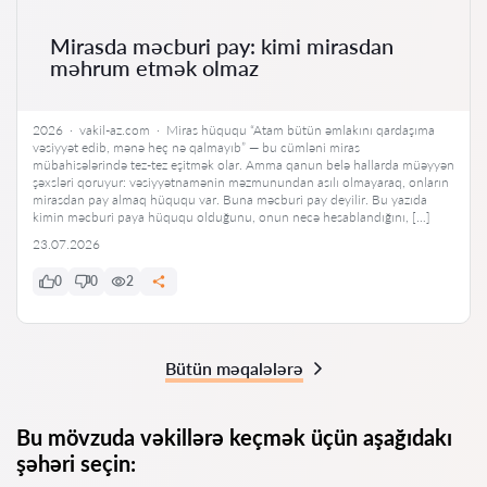
Mirasda məcburi pay: kimi mirasdan
məhrum etmək olmaz
2026 · vakil-az.com · Miras hüququ “Atam bütün əmlakını qardaşıma
vəsiyyət edib, mənə heç nə qalmayıb” — bu cümləni miras
mübahisələrində tez-tez eşitmək olar. Amma qanun belə hallarda müəyyən
şəxsləri qoruyur: vəsiyyətnamənin məzmunundan asılı olmayaraq, onların
mirasdan pay almaq hüququ var. Buna məcburi pay deyilir. Bu yazıda
kimin məcburi paya hüququ olduğunu, onun necə hesablandığını, […]
23.07.2026
0
0
2
Bütün məqalələrə
Bu mövzuda vəkillərə keçmək üçün aşağıdakı
şəhəri seçin: