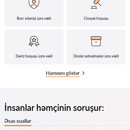
Borc ödənişi üzrə vəkil
Cinayət hüququ
Dəniz hüququ üzrə vəkil
Dövlət satınalmaları üzrə vəkil
Hamısını göstər
İnsanlar həmçinin soruşur:
Əsas suallar