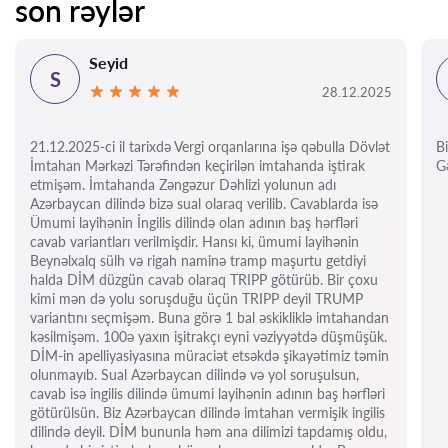
son rəylər
Seyid
S
28.12.2025
21.12.2025-ci il tarixdə Vergi orqanlarına işə qəbulla Dövlət
Bi
İmtahan Mərkəzi Tərəfindən keçirilən imtahanda iştirak
Gə
etmişəm. İmtahanda Zəngəzur Dəhlizi yolunun adı
Azərbaycan dilində bizə sual olaraq verilib. Cavablarda isə
Ümumi layihənin İngilis dilində olan adının baş hərfləri
cavab variantları verilmişdir. Hansı ki, ümumi layihənin
Beynəlxalq sülh və rigah naminə tramp maşurtu getdiyi
halda DİM düzgün cavab olaraq TRIPP götürüb. Bir çoxu
kimi mən də yolu soruşduğu üçün TRIPP deyil TRUMP
variantını seçmişəm. Buna görə 1 bal əskikliklə imtahandan
kəsilmişəm. 100ə yaxın işitrakçı eyni vəziyyətdə düşmüşük.
DİM-in apelliyasiyasına müraciət etsəkdə şikayətimiz təmin
olunmayıb. Sual Azərbaycan dilində və yol soruşulsun,
cavab isə ingilis dilində ümumi layihənin adının baş hərfləri
götürülsün. Biz Azərbaycan dilində imtahan vermişik ingilis
dilində deyil. DİM bununla həm ana dilimizi tapdamış oldu,