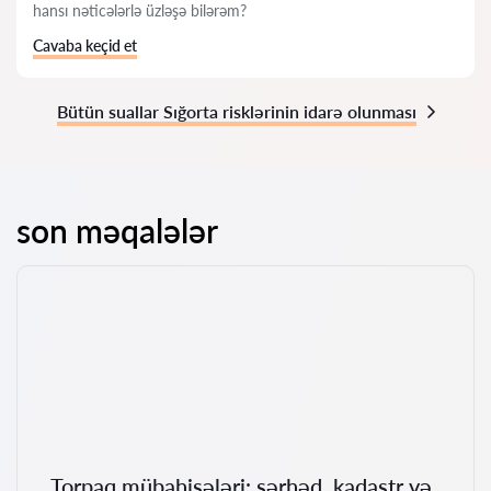
hansı nəticələrlə üzləşə bilərəm?
Cavaba keçid et
Bütün suallar Sığorta risklərinin idarə olunması
son məqalələr
Torpaq mübahisələri: sərhəd, kadastr və