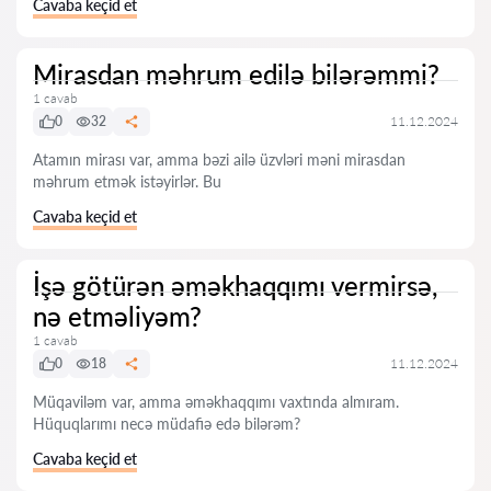
Cavaba keçid et
Mirasdan məhrum edilə bilərəmmi?
1 cavab
0
32
11.12.2024
Atamın mirası var, amma bəzi ailə üzvləri məni mirasdan
məhrum etmək istəyirlər. Bu
Cavaba keçid et
İşə götürən əməkhaqqımı vermirsə,
nə etməliyəm?
1 cavab
0
18
11.12.2024
Müqaviləm var, amma əməkhaqqımı vaxtında almıram.
Hüquqlarımı necə müdafiə edə bilərəm?
Cavaba keçid et