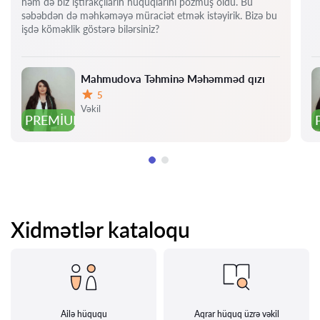
həm də biz iştirakçıların hüquqlarını pozmuş oldu. Bu
səbəbdən də məhkəməyə müraciət etmək istəyirik. Bizə bu
işdə köməklik göstərə bilərsiniz?
Mahmudova Təhminə Məhəmməd qızı
5
Qiymət:
Vəkil
PREMIUM
Xidmətlər kataloqu
Ailə hüququ
Aqrar hüquq üzrə vəkil