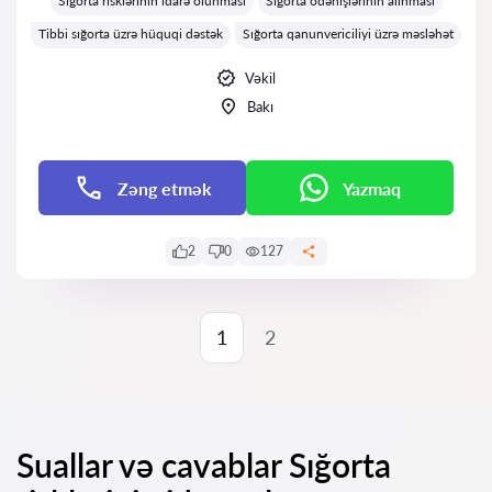
Sığorta risklərinin idarə olunması
Sığorta ödənişlərinin alınması
Tibbi sığorta üzrə hüquqi dəstək
Sığorta qanunvericiliyi üzrə məsləhət
Vəkil
Bakı
Zəng etmək
Yazmaq
2
0
127
1
2
Suallar və cavablar Sığorta