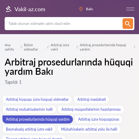
Vakil-az.com
Bakı
Ana
Bütün
Arbitraj üzrə
Arbitraj prosedurlarında hüquqi
səhifə
xidmətlər
vəkil
yardım
Arbitraj prosedurlarında hüquqi
yardım Bakı
Tapıldı 1
Arbitraj hüququ üzrə hüquqi xidmətlər
Arbitraj məsləhəti
Arbitraj mübahisələrinin həlli
Arbitraj müqavilələrinin hazırlanması
Arbitraj prosedurlarında hüquqi yardım
Arbitraj üzrə hüquqşünas
Beynəlxalq arbitraj üzrə vəkil
Mübahisələrin arbitraj yolu ilə həlli