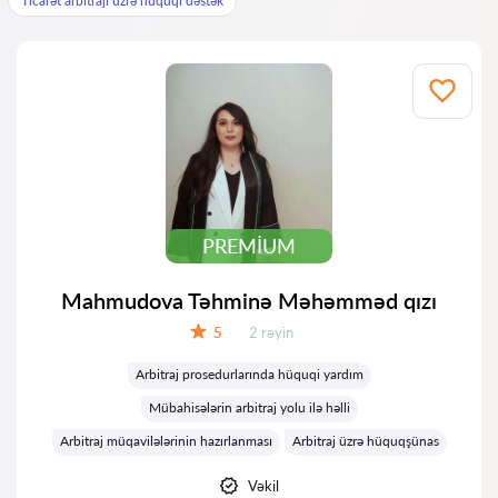
Ticarət arbitrajı üzrə hüquqi dəstək
PREMIUM
Mahmudova Təhminə Məhəmməd qızı
Rəylər:
5
2 rəyin
Qiymət:
Arbitraj prosedurlarında hüquqi yardım
Mübahisələrin arbitraj yolu ilə həlli
Arbitraj müqavilələrinin hazırlanması
Arbitraj üzrə hüquqşünas
Vəkil