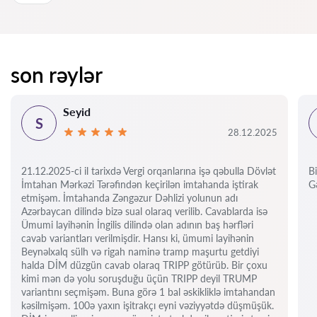
son rəylər
Seyid
S
28.12.2025
21.12.2025-ci il tarixdə Vergi orqanlarına işə qəbulla Dövlət
Bi
İmtahan Mərkəzi Tərəfindən keçirilən imtahanda iştirak
Gə
etmişəm. İmtahanda Zəngəzur Dəhlizi yolunun adı
Azərbaycan dilində bizə sual olaraq verilib. Cavablarda isə
Ümumi layihənin İngilis dilində olan adının baş hərfləri
cavab variantları verilmişdir. Hansı ki, ümumi layihənin
Beynəlxalq sülh və rigah naminə tramp maşurtu getdiyi
halda DİM düzgün cavab olaraq TRIPP götürüb. Bir çoxu
kimi mən də yolu soruşduğu üçün TRIPP deyil TRUMP
variantını seçmişəm. Buna görə 1 bal əskikliklə imtahandan
kəsilmişəm. 100ə yaxın işitrakçı eyni vəziyyətdə düşmüşük.