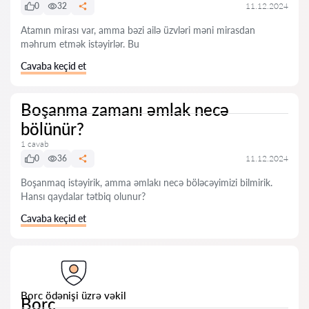
0
32
11.12.2024
Atamın mirası var, amma bəzi ailə üzvləri məni mirasdan
məhrum etmək istəyirlər. Bu
Cavaba keçid et
Boşanma zamanı əmlak necə
bölünür?
1 cavab
0
36
11.12.2024
Boşanmaq istəyirik, amma əmlakı necə böləcəyimizi bilmirik.
Hansı qaydalar tətbiq olunur?
Cavaba keçid et
Borc ödənişi üzrə vəkil
Borc