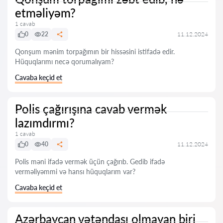
etməliyəm?
1 cavab
0
22
11.12.2024
Qonşum mənim torpağımın bir hissəsini istifadə edir.
Hüquqlarımı necə qorumalıyam?
Cavaba keçid et
Polis çağırışına cavab vermək
lazımdırmı?
1 cavab
0
40
11.12.2024
Polis məni ifadə vermək üçün çağırıb. Gedib ifadə
verməliyəmmi və hansı hüquqlarım var?
Cavaba keçid et
Azərbaycan vətəndaşı olmayan biri