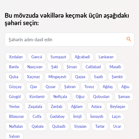
Bu mövzuda vəkillərə keçmək üçün aşağıdakı
şəhəri seçin:
Xırdalan
Gəncə́
Sumqayıt
Ağcəbədi
Lənkəran
Bərdə
Naxçıvan
Şəki
Şirvan
Cəlilabad
Masallı
Quba
Xaçmaz
Mingəçevir
Qazax
Saatlı
Şəmkir
Göyçay
Qax
Qusar
Şabran
Tovuz
Ağdaş
Ağsu
Göygöl
Kürdəmir
Neftçala
Oğuz
Qobustan
Şamaxı
Yevlax
Zaqatala
Zərdab
Ağdam
Astara
Beyləqan
Biləsuvar
Culfa
Gədəbəy
İmişli
İsmayıllı
Laçın
Naftalan
Qəbələ
Qubadlı
Siyəzən
Tərtər
Ucar
Salyan