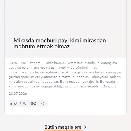
Mirasda məcburi pay: kimi mirasdan
məhrum etmək olmaz
2026 · vakil-az.com · Miras hüququ “Atam bütün əmlakını qardaşıma
vəsiyyət edib, mənə heç nə qalmayıb” — bu cümləni miras
mübahisələrində tez-tez eşitmək olar. Amma qanun belə hallarda müəyyən
şəxsləri qoruyur: vəsiyyətnamənin məzmunundan asılı olmayaraq, onların
mirasdan pay almaq hüququ var. Buna məcburi pay deyilir. Bu yazıda
kimin məcburi paya hüququ olduğunu, onun necə hesablandığını, […]
23.07.2026
0
0
2
Bütün məqalələrə