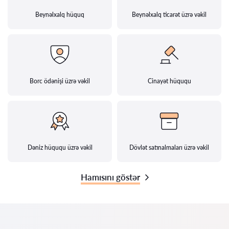
Beynəlxalq hüquq
Beynəlxalq ticarət üzrə vəkil
Borc ödənişi üzrə vəkil
Cinayət hüququ
Dəniz hüququ üzrə vəkil
Dövlət satınalmaları üzrə vəkil
Hamısını göstər