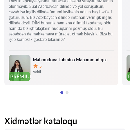
DİM-in apelliyasiyasına müraciət etsəkdə şikayətimiz təmin
olunmayıb. Sual Azərbaycan dilində və yol soruşulsun,
cavab isə ingilis dilində ümumi layihənin adının baş hərfləri
götürülsün. Biz Azərbaycan dilində imtahan vermişik ingilis
dilində deyil. DİM bununla həm ana dilimizi tapdamış oldu,
həm də biz iştirakçıların hüquqlarını pozmuş oldu. Bu
səbəbdən də məhkəməyə müraciət etmək istəyirik. Bizə bu
işdə köməklik göstərə bilərsiniz?
Mahmudova Təhminə Məhəmməd qızı
5
Qiymət:
Vəkil
PREMIUM
Xidmətlər kataloqu