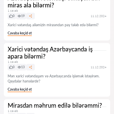
miras ala bilərmi?
1 cavab
0
19
11.12.2024
Xarici vətəndaş ailəmizin mirasından pay tələb edə bilərmi?
Cavaba keçid et
Xarici vətəndaş Azərbaycanda iş
apara bilərmi?
1 cavab
0
13
11.12.2024
Mən xarici vətəndaşam və Azərbaycanda işləmək istəyirəm.
Qaydalar hansılardır?
Cavaba keçid et
Mirasdan məhrum edilə bilərəmmi?
1 cavab