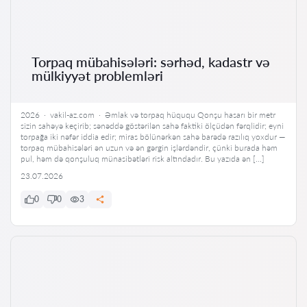
Torpaq mübahisələri: sərhəd, kadastr və
mülkiyyət problemləri
2026 · vakil-az.com · Əmlak və torpaq hüququ Qonşu hasarı bir metr
sizin sahəyə keçirib; sənəddə göstərilən sahə faktiki ölçüdən fərqlidir; eyni
torpağa iki nəfər iddia edir; miras bölünərkən sahə barədə razılıq yoxdur —
torpaq mübahisələri ən uzun və ən gərgin işlərdəndir, çünki burada həm
pul, həm də qonşuluq münasibətləri risk altındadır. Bu yazıda ən […]
23.07.2026
0
0
3