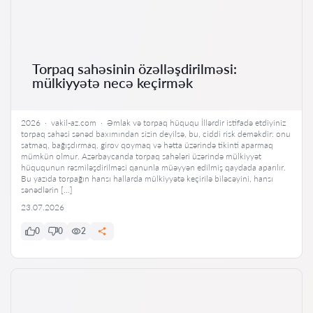
Torpaq sahəsinin özəlləşdirilməsi:
mülkiyyətə necə keçirmək
2026 · vakil-az.com · Əmlak və torpaq hüququ İllərdir istifadə etdiyiniz
torpaq sahəsi sənəd baxımından sizin deyilsə, bu, ciddi risk deməkdir: onu
satmaq, bağışdırmaq, girov qoymaq və hətta üzərində tikinti aparmaq
mümkün olmur. Azərbaycanda torpaq sahələri üzərində mülkiyyət
hüququnun rəsmiləşdirilməsi qanunla müəyyən edilmiş qaydada aparılır.
Bu yazıda torpağın hansı hallarda mülkiyyətə keçirilə biləcəyini, hansı
sənədlərin […]
23.07.2026
0
0
2