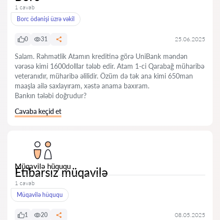
1 cavab
Borc ödənişi üzrə vəkil
0
31
25.06.2025
Salam. Rəhmətlik Atamın kreditinə görə UniBank məndən
vərəsə kimi 1600dolllar tələb edir. Atam 1-ci Qarabağ müharibə
veteranıdır, müharibə əlilidir. Özüm də tək ana kimi 650man
maaşla ailə saxlayıram, xəstə anama baxıram.
Bankın tələbi doğrudur?
Cavaba keçid et
Müqavilə hüququ
Etibarsız müqavilə
1 cavab
Müqavilə hüququ
1
20
08.05.2025