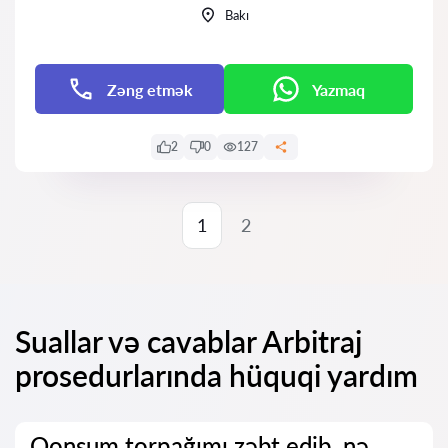
Bakı
Zəng etmək
Yazmaq
2
0
127
1
2
Suallar və cavablar Arbitraj
prosedurlarında hüquqi yardım
Qonşum torpağımı zəbt edib, nə