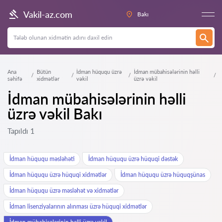
Vakil-az.com
Bakı
Ana
Bütün
İdman hüququ üzrə
İdman mübahisələrinin həlli
səhifə
xidmətlər
vəkil
üzrə vəkil
İdman mübahisələrinin həlli
üzrə vəkil Bakı
Tapıldı 1
İdman hüququ məsləhəti
İdman hüququ üzrə hüquqi dəstək
İdman hüququ üzrə hüquqi xidmətlər
İdman hüququ üzrə hüquqşünas
İdman hüququ üzrə məsləhət və xidmətlər
İdman lisenziyalarının alınması üzrə hüquqi xidmətlər