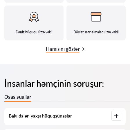
Dəniz hüququ üzrə vəkil
Dövlət satınalmaları üzrə vəkil
Hamısını göstər
İnsanlar həmçinin soruşur:
Əsas suallar
Bakı da ən yaxşı hüquqşünaslar