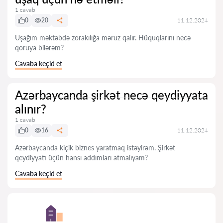
1 cavab
0
20
11.12.2024
Uşağım məktəbdə zorakılığa məruz qalır. Hüquqlarını necə
qoruya bilərəm?
Cavaba keçid et
Azərbaycanda şirkət necə qeydiyyata
alınır?
1 cavab
0
16
11.12.2024
Azərbaycanda kiçik biznes yaratmaq istəyirəm. Şirkət
qeydiyyatı üçün hansı addımları atmalıyam?
Cavaba keçid et