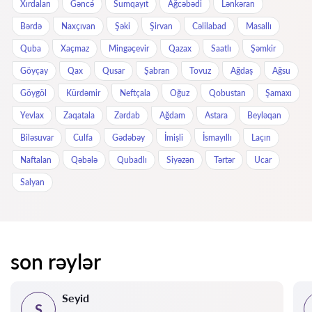
Xırdalan
Gəncə́
Sumqayıt
Ağcəbədi
Lənkəran
Bərdə
Naxçıvan
Şəki
Şirvan
Cəlilabad
Masallı
Quba
Xaçmaz
Mingəçevir
Qazax
Saatlı
Şəmkir
Göyçay
Qax
Qusar
Şabran
Tovuz
Ağdaş
Ağsu
Göygöl
Kürdəmir
Neftçala
Oğuz
Qobustan
Şamaxı
Yevlax
Zaqatala
Zərdab
Ağdam
Astara
Beyləqan
Biləsuvar
Culfa
Gədəbəy
İmişli
İsmayıllı
Laçın
Naftalan
Qəbələ
Qubadlı
Siyəzən
Tərtər
Ucar
Salyan
son rəylər
Seyid
S