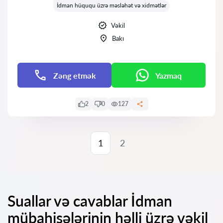
İdman hüququ üzrə məsləhət və xidmətlər
Vəkil
Bakı
Zəng etmək
Yazmaq
2
0
127
1
2
Suallar və cavablar İdman
mübahisələrinin həlli üzrə vəkil