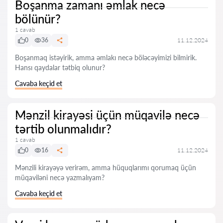
Boşanma zamanı əmlak necə
bölünür?
1 cavab
0
36
11.12.2024
Boşanmaq istəyirik, amma əmlakı necə böləcəyimizi bilmirik.
Hansı qaydalar tətbiq olunur?
Cavaba keçid et
Mənzil kirayəsi üçün müqavilə necə
tərtib olunmalıdır?
1 cavab
0
16
11.12.2024
Mənzili kirayəyə verirəm, amma hüquqlarımı qorumaq üçün
müqaviləni necə yazmalıyam?
Cavaba keçid et