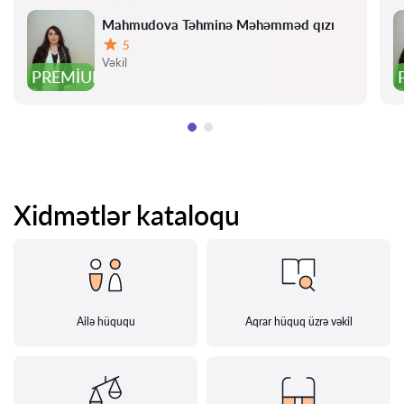
Mahmudova Təhminə Məhəmməd qızı
5
Qiymət:
Vəkil
PREMIUM
Xidmətlər kataloqu
Ailə hüququ
Aqrar hüquq üzrə vəkil