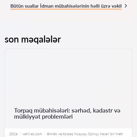
Bütün suallar İdman mübahisələrinin həlli üzrə vəkil
son məqalələr
Torpaq mübahisələri: sərhəd, kadastr və
mülkiyyət problemləri
2026 · vakil-az.com · Əmlak və torpaq hüququ Qonşu hasarı bir metr