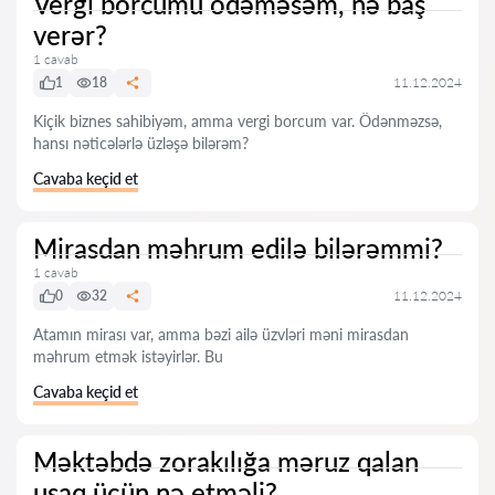
Vergi borcumu ödəməsəm, nə baş
verər?
1 cavab
1
18
11.12.2024
Kiçik biznes sahibiyəm, amma vergi borcum var. Ödənməzsə,
hansı nəticələrlə üzləşə bilərəm?
Cavaba keçid et
Mirasdan məhrum edilə bilərəmmi?
1 cavab
0
32
11.12.2024
Atamın mirası var, amma bəzi ailə üzvləri məni mirasdan
məhrum etmək istəyirlər. Bu
Cavaba keçid et
Məktəbdə zorakılığa məruz qalan
uşaq üçün nə etməli?