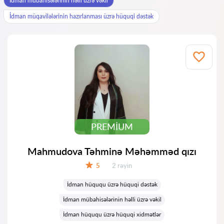
İdman mübahisələrinin həlli üzrə vəkil
İdman müqavilələrinin hazırlanması üzrə hüquqi dəstək
PREMIUM
Mahmudova Təhminə Məhəmməd qızı
Rəylər:
5
2 rəyin
Qiymət:
İdman hüququ üzrə hüquqi dəstək
İdman mübahisələrinin həlli üzrə vəkil
İdman hüququ üzrə hüquqi xidmətlər