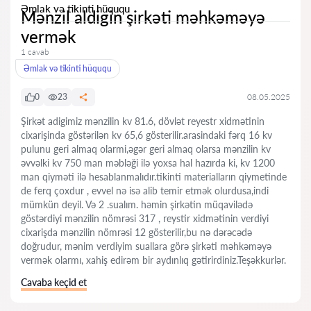
Əmlak və tikinti hüququ
Mənzil aldigin şirkəti məhkəməyə
vermək
1 cavab
Əmlak və tikinti hüququ
0
23
08.05.2025
Şirkət adigimiz mənzilin kv 81.6, dövlət reyestr xidmətinin
cixarişinda göstərilən kv 65,6 gösterilir.arasindaki fərq 16 kv
pulunu geri almaq olarmi,əgər geri almaq olarsa mənzilin kv
əvvəlki kv 750 man məbləği ilə yoxsa hal hazırda ki, kv 1200
man qiyməti ilə hesablanmalıdır.tikinti materialların qiymetinde
de ferq çoxdur , evvel nə isə alib temir etmək olurdusa,indi
mümkün deyil. Və 2 .sualım. həmin şirkətin müqavilədə
göstərdiyi mənzilin nömrəsi 317 , reystir xidmətinin verdiyi
cixarişda mənzilin nömrəsi 12 gösterilir,bu nə dərəcədə
doğrudur, mənim verdiyim suallara görə şirkəti məhkəməyə
vermək olarmı, xahiş edirəm bir aydınlıq gətirirdiniz.Teşəkkurlər.
Cavaba keçid et