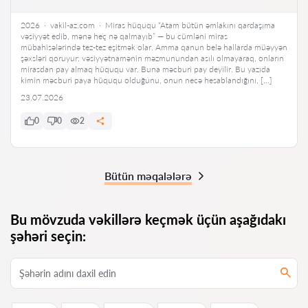
2026 · vakil-az.com · Miras hüququ “Atam bütün əmlakını qardaşıma
vəsiyyət edib, mənə heç nə qalmayıb” — bu cümləni miras
mübahisələrində tez-tez eşitmək olar. Amma qanun belə hallarda müəyyən
şəxsləri qoruyur: vəsiyyətnamənin məzmunundan asılı olmayaraq, onların
mirasdan pay almaq hüququ var. Buna məcburi pay deyilir. Bu yazıda
kimin məcburi paya hüququ olduğunu, onun necə hesablandığını, […]
23.07.2026
0
0
2
Bütün məqalələrə
Bu mövzuda vəkillərə keçmək üçün aşağıdakı
şəhəri seçin: