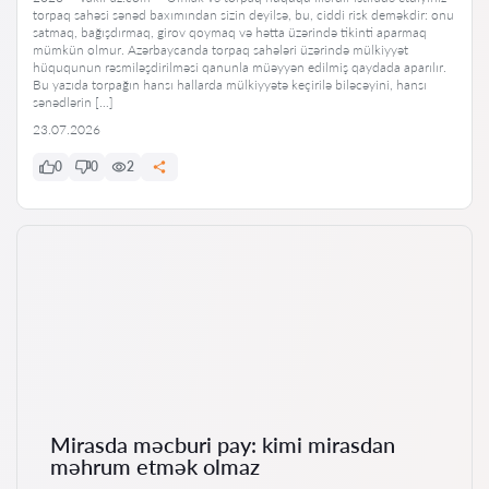
torpaq sahəsi sənəd baxımından sizin deyilsə, bu, ciddi risk deməkdir: onu
satmaq, bağışdırmaq, girov qoymaq və hətta üzərində tikinti aparmaq
mümkün olmur. Azərbaycanda torpaq sahələri üzərində mülkiyyət
hüququnun rəsmiləşdirilməsi qanunla müəyyən edilmiş qaydada aparılır.
Bu yazıda torpağın hansı hallarda mülkiyyətə keçirilə biləcəyini, hansı
sənədlərin […]
23.07.2026
0
0
2
Mirasda məcburi pay: kimi mirasdan
məhrum etmək olmaz