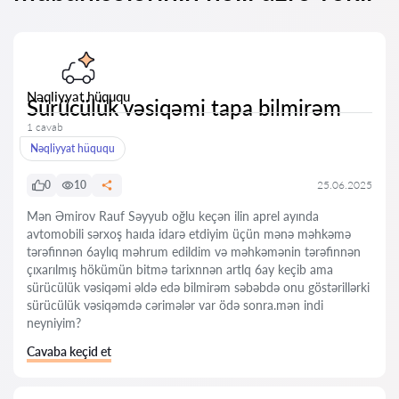
Nəqliyyat hüququ
Sürücülük vəsiqəmi tapa bilmirəm
1 cavab
Nəqliyyat hüququ
0
10
25.06.2025
Mən Əmirov Rauf Səyyub oğlu keçən ilin aprel ayında
avtomobili sərxoş haıda idarə etdiyim üçün mənə məhkəmə
tərəfinnən 6aylıq məhrum edildim və məhkəmənin tərəfinnən
çıxarılmış hökümün bitmə tarixnnən artlq 6ay keçib ama
sürücülük vəsiqəmi əldə edə bilmirəm səbəbdə onu göstərillərki
sürücülük vəsiqəmdə cərimələr var ödə sonra.mən indi
neyniyim?
Cavaba keçid et