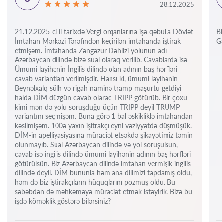
28.12.2025
21.12.2025-ci il tarixdə Vergi orqanlarına işə qəbulla Dövlət
Bi
İmtahan Mərkəzi Tərəfindən keçirilən imtahanda iştirak
Gə
etmişəm. İmtahanda Zəngəzur Dəhlizi yolunun adı
Azərbaycan dilində bizə sual olaraq verilib. Cavablarda isə
Ümumi layihənin İngilis dilində olan adının baş hərfləri
cavab variantları verilmişdir. Hansı ki, ümumi layihənin
Beynəlxalq sülh və rigah naminə tramp maşurtu getdiyi
halda DİM düzgün cavab olaraq TRIPP götürüb. Bir çoxu
kimi mən də yolu soruşduğu üçün TRIPP deyil TRUMP
variantını seçmişəm. Buna görə 1 bal əskikliklə imtahandan
kəsilmişəm. 100ə yaxın işitrakçı eyni vəziyyətdə düşmüşük.
DİM-in apelliyasiyasına müraciət etsəkdə şikayətimiz təmin
olunmayıb. Sual Azərbaycan dilində və yol soruşulsun,
cavab isə ingilis dilində ümumi layihənin adının baş hərfləri
götürülsün. Biz Azərbaycan dilində imtahan vermişik ingilis
dilində deyil. DİM bununla həm ana dilimizi tapdamış oldu,
həm də biz iştirakçıların hüquqlarını pozmuş oldu. Bu
səbəbdən də məhkəməyə müraciət etmək istəyirik. Bizə bu
işdə köməklik göstərə bilərsiniz?