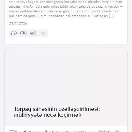
sizin sahəyə keçirib; sənəddə göstərilən sahə faktiki ölçüdən fərqlidir; eyni
torpağa iki nəfər iddia edir; miras bölünərkən sahə barədə razılıq yoxdur —
torpaq mübahisələri ən uzun və ən gərgin işlərdəndir, çünki burada həm
pul, həm də qonşuluq münasibətləri risk altındadır. Bu yazıda ən […]
23.07.2026
0
0
3
Torpaq sahəsinin özəlləşdirilməsi:
mülkiyyətə necə keçirmək
2026 · vakil-az.com · Əmlak və torpaq hüququ İllərdir istifadə etdiyiniz