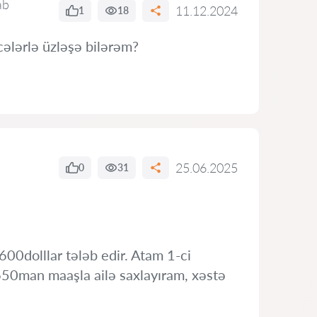
ab
11.12.2024
1
18
ələrlə üzləşə bilərəm?
25.06.2025
0
31
0dolllar tələb edir. Atam 1-ci
650man maaşla ailə saxlayıram, xəstə