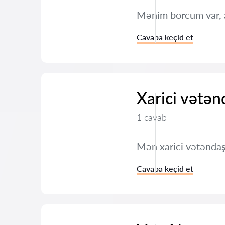
Mənim borcum var,
Cavaba keçid et
Xarici vətən
1 cavab
Mən xarici vətəndaş
Cavaba keçid et