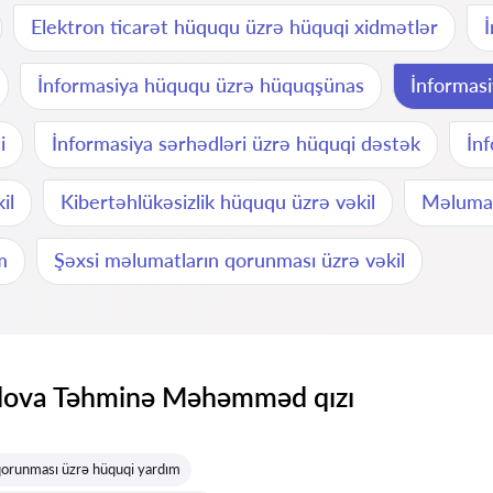
Elektron ticarət hüququ üzrə hüquqi xidmətlər
İnformasiya hüququ üzrə hüquqşünas
İnformas
i
İnformasiya sərhədləri üzrə hüquqi dəstək
İn
il
Kibertəhlükəsizlik hüququ üzrə vəkil
Məlumat
m
Şəxsi məlumatların qorunması üzrə vəkil
va Təhminə Məhəmməd qızı
qorunması üzrə hüquqi yardım