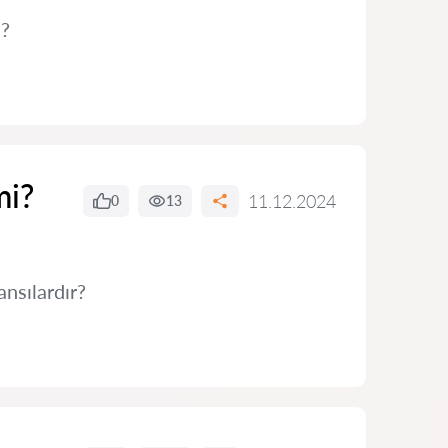
ü?
mi?
11.12.2024
0
13
nsılardır?