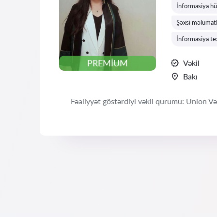
İnformasiya hü
Şəxsi məlumatl
İnformasiya te
PREMIUM
Vəkil
Bakı
Fəaliyyət göstərdiyi vəkil qurumu: Union Vəkil