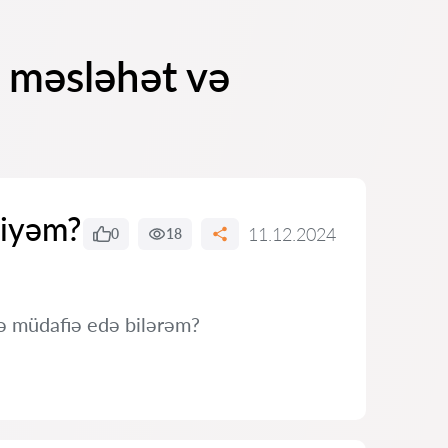
ə məsləhət və
liyəm?
11.12.2024
0
18
ə müdafiə edə bilərəm?