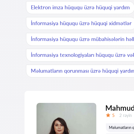
Elektron imza hüququ üzrə hüquqi yardım
İnformasiya hüququ üzrə hüquqi xidmətlər
İnformasiya hüququ üzrə mübahisələrin həll
İnformasiya texnologiyaları hüququ üzrə vək
Məlumatların qorunması üzrə hüquqi yardı
Mahmudo
Rəylər:
5
2 rəyin
Qiymət:
Məlumatların 