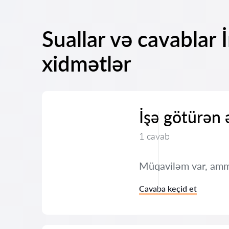
Suallar və cavablar
xidmətlər
İşə götürən
1 cavab
Müqaviləm var, amm
Cavaba keçid et