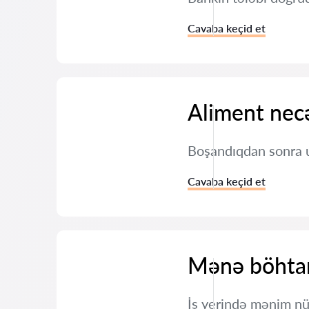
Cavaba keçid et
Aliment necə
Boşandıqdan sonra u
Cavaba keçid et
Mənə böhtan
İş yerində mənim nü