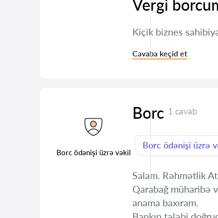
Vergi borcu
Kiçik biznes sahibi
Cavaba keçid et
Borc
1 cavab
Borc ödənişi üzrə v
Borc ödənişi üzrə vəkil
Salam. Rəhmətlik At
Qarabağ müharibə ve
anama baxıram.
Bankın tələbi doğru