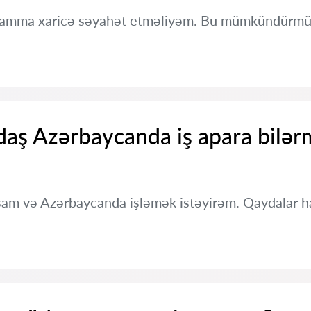
 amma xaricə səyahət etməliyəm. Bu mümkündürm
daş Azərbaycanda iş apara bilər
am və Azərbaycanda işləmək istəyirəm. Qaydalar ha