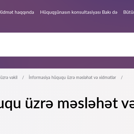
Xidmət haqqında
Hüquqşünasın konsultasiyası Bakı də
Bütü
üzrə vəkil
İnformasiya hüququ üzrə məsləhət və xidmətlər
uqu üzrə məsləhət və