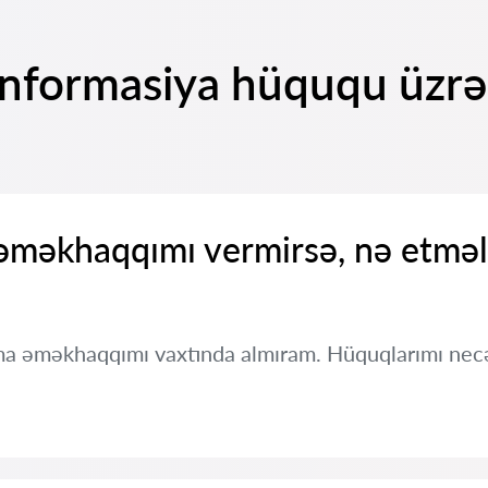
 İnformasiya hüququ üzr
 əməkhaqqımı vermirsə, nə etmə
a əməkhaqqımı vaxtında almıram. Hüquqlarımı nec