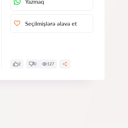
Yazmaq
Seçilmişlərə əlavə et
2
0
127