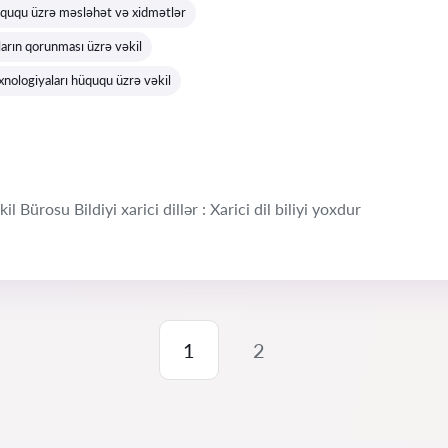
ququ üzrə məsləhət və xidmətlər
arın qorunması üzrə vəkil
xnologiyaları hüququ üzrə vəkil
 Bürosu Bildiyi xarici dillər : Xarici dil biliyi yoxdur
1
2