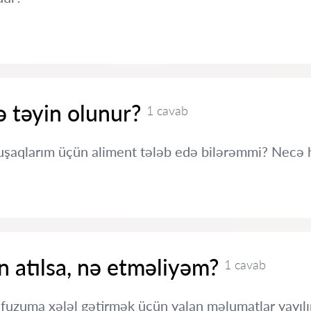
 təyin olunur?
1 cavab
şaqlarım üçün aliment tələb edə bilərəmmi? Necə 
 atılsa, nə etməliyəm?
1 cavab
fuzuma xələl gətirmək üçün yalan məlumatlar yayıl