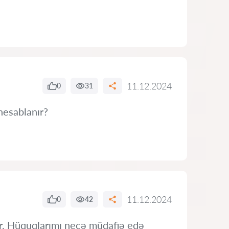
11.12.2024
0
31
hesablanır?
11.12.2024
0
42
ır. Hüquqlarımı necə müdafiə edə