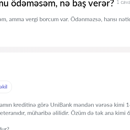
mu ödəməsəm, nə baş verər?
1 cav
yəm, amma vergi borcum var. Ödənməzsə, hansı nətic
əkil
amın kreditinə görə UniBank məndən vərəsə kimi 160
teranıdır, müharibə əlilidir. Özüm də tək ana kimi 
dur?