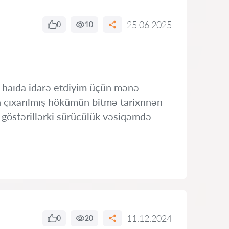
25.06.2025
0
10
ş haıda idarə etdiyim üçün mənə
çıxarılmış hökümün bitmə tarixnnən
göstərillərki sürücülük vəsiqəmdə
11.12.2024
0
20