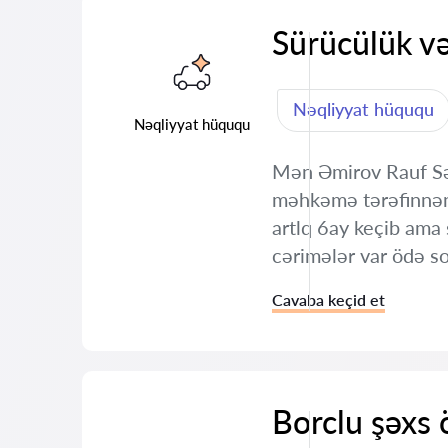
Sürücülük v
Nəqliyyat hüququ
Nəqliyyat hüququ
Mən Əmirov Rauf Səy
məhkəmə tərəfinnən
artlq 6ay keçib ama
cərimələr var ödə s
Cavaba keçid et
Borclu şəxs 