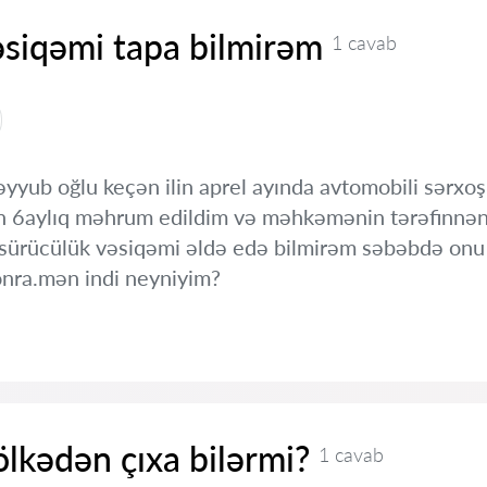
əsiqəmi tapa bilmirəm
1 cavab
yub oğlu keçən ilin aprel ayında avtomobili sərxo
 6aylıq məhrum edildim və məhkəmənin tərəfinnən 
 sürücülük vəsiqəmi əldə edə bilmirəm səbəbdə onu 
onra.mən indi neyniyim?
ölkədən çıxa bilərmi?
1 cavab