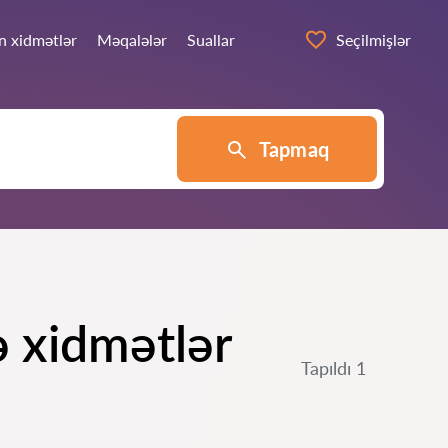
n xidmətlər
Məqalələr
Suallar
Seçilmişlər
Tapmaq
 xidmətlər
Tapıldı 1