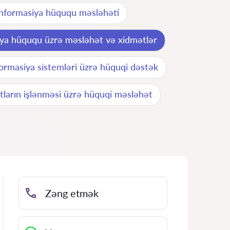
İnformasiya hüququ məsləhəti
iya hüququ üzrə məsləhət və xidmətlər
formasiya sistemləri üzrə hüquqi dəstək
ların işlənməsi üzrə hüquqi məsləhət
Zəng etmək